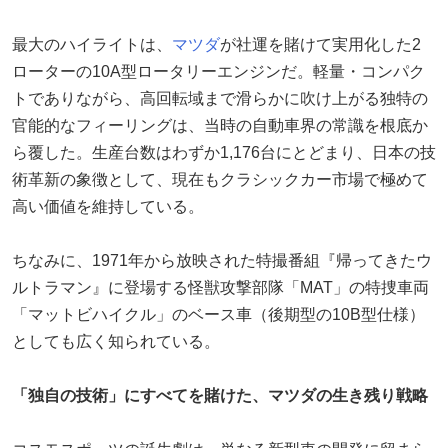
最大のハイライトは、
マツダ
が社運を賭けて実用化した2
ローターの10A型ロータリーエンジンだ。軽量・コンパク
トでありながら、高回転域まで滑らかに吹け上がる独特の
官能的なフィーリングは、当時の自動車界の常識を根底か
ら覆した。生産台数はわずか1,176台にとどまり、日本の技
術革新の象徴として、現在もクラシックカー市場で極めて
高い価値を維持している。
ちなみに、1971年から放映された特撮番組『帰ってきたウ
ルトラマン』に登場する怪獣攻撃部隊「MAT」の特捜車両
「マットビハイクル」のベース車（後期型の10B型仕様）
としても広く知られている。
「独自の技術」にすべてを賭けた、マツダの生き残り戦略