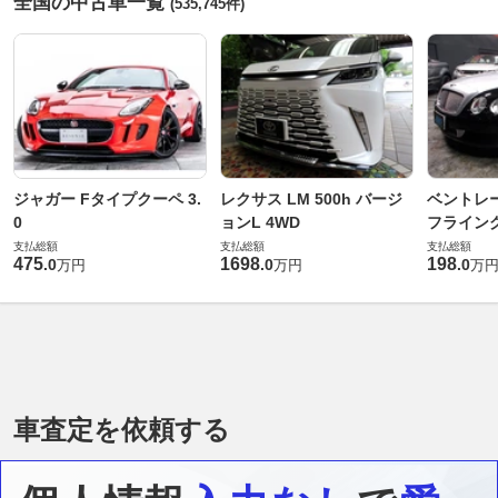
全国の中古車一覧
(535,745件)
ジャガー Fタイプクーペ 3.
レクサス LM 500h バージ
ベントレ
0
ョンL 4WD
フライングス
支払総額
支払総額
支払総額
475
1698
198
.
0
.
0
.
0
万円
万円
万
車査定を依頼する