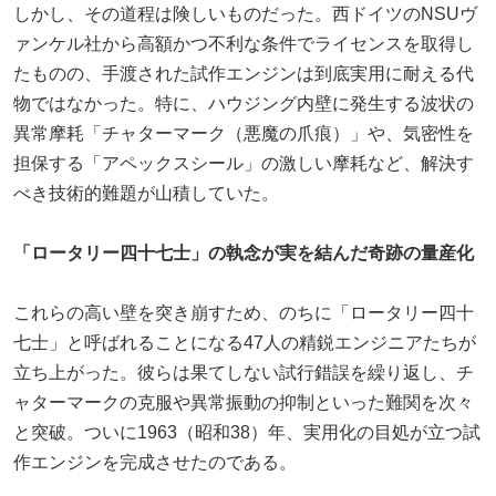
しかし、その道程は険しいものだった。西ドイツのNSUヴ
ァンケル社から高額かつ不利な条件でライセンスを取得し
たものの、手渡された試作エンジンは到底実用に耐える代
物ではなかった。特に、ハウジング内壁に発生する波状の
異常摩耗「チャターマーク（悪魔の爪痕）」や、気密性を
担保する「アペックスシール」の激しい摩耗など、解決す
べき技術的難題が山積していた。
「ロータリー四十七士」の執念が実を結んだ奇跡の量産化
これらの高い壁を突き崩すため、のちに「ロータリー四十
七士」と呼ばれることになる47人の精鋭エンジニアたちが
立ち上がった。彼らは果てしない試行錯誤を繰り返し、チ
ャターマークの克服や異常振動の抑制といった難関を次々
と突破。ついに1963（昭和38）年、実用化の目処が立つ試
作エンジンを完成させたのである。