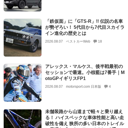
「鉄仮面」に「GTS-R」!! 伝説の名車
が勢ぞろい！ 5代目から7代目スカイラ
イン進化の歴史とは
2026.08.07
ベストカーWeb
18
アレックス・マルケス、後半戦最初の
セッションで最速。小椋藍は7番手｜M
otoGPイギリスFP1
2026.08.07
motorsport.com 日本版
4
未舗装路から山道まで軽々と乗り越え
る！ ハイスペックな車体性能と高い走
破性を備え 狭所の多い日本のトレイル