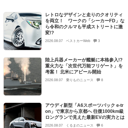
レトロなデザインと走りのクオリティ
を両立！ ワークの「シーカーFD」な
ら令和のクルマも平成ストリートに激
変!?
2026.08.07
ベストカーWeb
3
陸上兵器メーカーが艦艇に本格参入!?
重火力な「次世代万能フリゲート」を
考案！ 北米にアピール開始
2026.08.07
乗りものニュース
8
アウディ新型「A6スポーツバック e-tr
on」で東京から京都へ 往復1000km級
ロングランで見えた最新EVの実力とは
2026.08.07
くるまのニュース
6