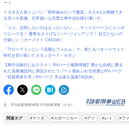
ーツ
トヨタ大人気ミニバン「新幹線みたいで最高」大人4人が熟睡でき
る完ペキ装備。日常使いも完璧な車中泊仕様が凄いぞ。
「ココ、活用しないのはもったいない…」デッドスペースにスッポ
リとハマる！ 愛車をさりげなくバージョンアップ！ 目立たないの
が嬉しい［カーメイト CX531K］
「アローラインという流麗なフォルム」で、来たるべきハイウェイ
時代を切り拓いたスタンダード・セダン
【車中泊旅行におススメ！ RVパーク最新情報】豊かな自然に囲ま
れた温泉施設内に併設されたリゾート感あふれる快適なRVパーク
『佐賀県多久市／RVパーク 天山多久温泉TAQUA』
文：月刊自家用車WEB 月刊自家用車（ナカ）
関連タグ
#マツダ
#スポーツカー
#アイ
#レイ
#フ