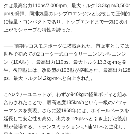
クは最高出力110ps/7,000rpm、最大トルク13.3kg-m/3,500r
pmを発揮。同排気量のレシプロエンジンと比較して圧倒的
に軽量・コンパクトであり、トップエンドまで一気に吹け
上がるシャープな特性を誇った。
―― 前期型コスモスポーツに搭載された、市販車としては
世界で初めての2ローター式ロータリーエンジン型エンジ
ン（10A型）。最高出力110ps、最大トルク13.3kg-mを発
生。後期型には、改良型の10B型が搭載され、最高出力128
ps、最大トルク14.2kg-mへと向上された。
このパワーユニットが、わずか940kgの軽量ボディと組み
合わされたことで、最高速度185km/hという一級のパフォ
ーマンスを実現。さらに翌1968年には、ホイールベースを
延長して安定性を高め、出力を128psへと引き上げた後期
型が登場する。トランスミッションも5速MTへと進化し、