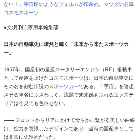
ない！」宇宙船のようなフォルムが印象的。マツダの名車
コスモスポーツ
●文:月刊自家用車編集部
日本の自動車史に燦然と輝く「未来から来たスポーツカ
ー」
1967年、国産初の量産ロータリーエンジン（RE）搭載車
として産声を上げたコスモスポーツは、日本の自動車史に
その名を刻む伝説の
スポーツカー
である。「宇宙」を連想
させる車名にふさわしく、流麗で未来感あふれるエクステ
リアは今見ても色褪せない。
―― フロントからリアにかけて滑らかに繋がる美しい曲線
は、空力を意識したデザインであり、当時の国産車として
は非常に先進的だった。