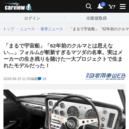
carview!
検索
通知
i
ログイン
ID新規取得
トップ
ニュース
業界ニュース
「まるで宇宙船」「62年前のクル
「まるで宇宙船」「62年前のクルマとは思えな
い…」フォルムが斬新すぎるマツダの名車。実はメ
ーカーの生き残りを賭けた一大プロジェクトで生ま
れたモデルだった！
2026.06.15 11:55
掲載
18