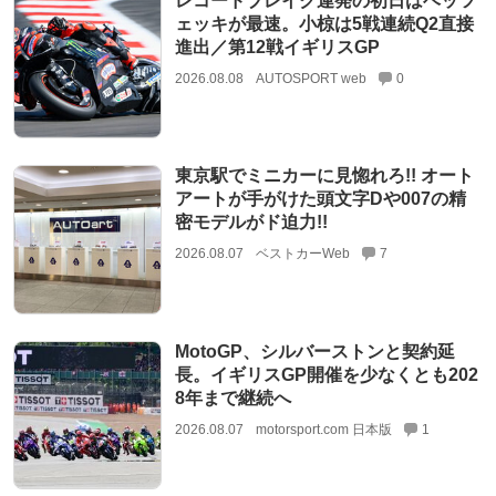
レコードブレイク連発の初日はベッツ
ェッキが最速。小椋は5戦連続Q2直接
進出／第12戦イギリスGP
2026.08.08
AUTOSPORT web
0
東京駅でミニカーに見惚れろ!! オート
アートが手がけた頭文字Dや007の精
密モデルがド迫力!!
2026.08.07
ベストカーWeb
7
MotoGP、シルバーストンと契約延
長。イギリスGP開催を少なくとも202
8年まで継続へ
2026.08.07
motorsport.com 日本版
1