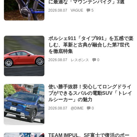
に最適な「マウンテンバイク」3選
2026.08.07
VAGUE
5
ポルシェ911「タイプ991」を五感で楽
しむ、革新と古典が融合した第7世代
を徹底特集
2026.08.07
レスポンス
0
使い勝手抜群！安心してロングドライ
ブができるスバルの電動SUV「トレイ
ルシーカー」の魅力
2026.08.07
@DIME
0
TEAM IMPUL、SF富士で復活のポー