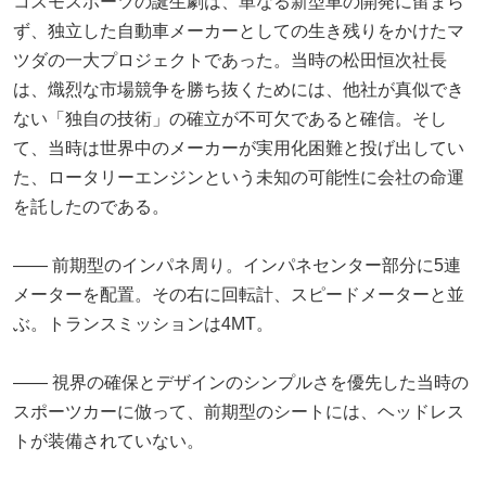
コスモスポーツの誕生劇は、単なる新型車の開発に留まら
ず、独立した自動車メーカーとしての生き残りをかけたマ
ツダの一大プロジェクトであった。当時の松田恒次社長
は、熾烈な市場競争を勝ち抜くためには、他社が真似でき
ない「独自の技術」の確立が不可欠であると確信。そし
て、当時は世界中のメーカーが実用化困難と投げ出してい
た、ロータリーエンジンという未知の可能性に会社の命運
を託したのである。
―― 前期型のインパネ周り。インパネセンター部分に5連
メーターを配置。その右に回転計、スピードメーターと並
ぶ。トランスミッションは4MT。
―― 視界の確保とデザインのシンプルさを優先した当時の
スポーツカーに倣って、前期型のシートには、ヘッドレス
トが装備されていない。