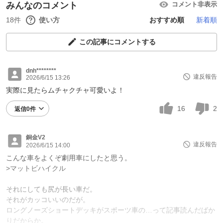
みんなのコメント
コメント非表示
18件
使い方
おすすめ順
新着順
この記事にコメントする
dnh********
違反報告
2026/6/15 13:26
実際に見たらムチャクチャ可愛いよ！
16
2
返信0件
銅金V2
違反報告
2026/6/15 14:00
こんな車をよくぞ劇用車にしたと思う。
>マットビハイクル
それにしても尻が長い車だ。
それがカッコいいのだが。
ロングノーズショートデッキがスポーツ車の…って記事読んだばか
りだからか。