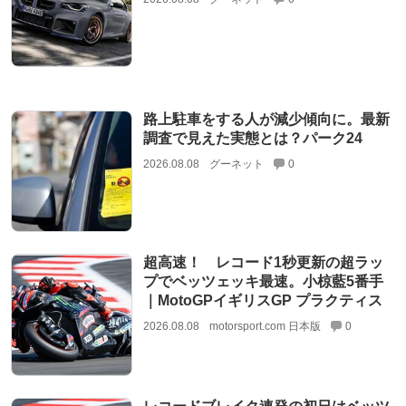
路上駐車をする人が減少傾向に。最新
調査で見えた実態とは？パーク24
2026.08.08
グーネット
0
超高速！ レコード1秒更新の超ラッ
プでベッツェッキ最速。小椋藍5番手
｜MotoGPイギリスGP プラクティス
2026.08.08
motorsport.com 日本版
0