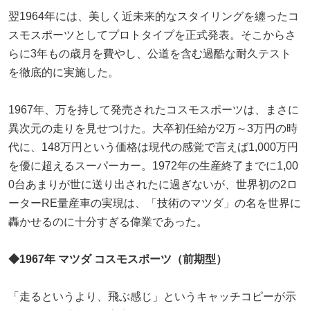
翌1964年には、美しく近未来的なスタイリングを纏ったコ
スモスポーツとしてプロトタイプを正式発表。そこからさ
らに3年もの歳月を費やし、公道を含む過酷な耐久テスト
を徹底的に実施した。
1967年、万を持して発売されたコスモスポーツは、まさに
異次元の走りを見せつけた。大卒初任給が2万～3万円の時
代に、148万円という価格は現代の感覚で言えば1,000万円
を優に超えるスーパーカー。1972年の生産終了までに1,00
0台あまりが世に送り出されたに過ぎないが、世界初の2ロ
ーターRE量産車の実現は、「技術のマツダ」の名を世界に
轟かせるのに十分すぎる偉業であった。
◆1967年
マツダ コスモスポーツ
（前期型）
「走るというより、飛ぶ感じ」というキャッチコピーが示