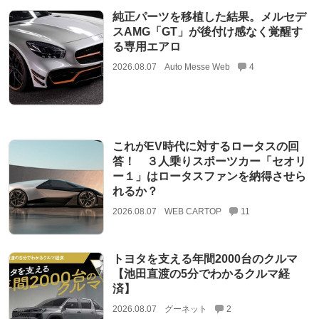
純正パーツを移植した結果。メルセデ
スAMG「GT」が後付け感なく覚醒す
る専用エアロ
2026.08.07
Auto Messe Web
4
これがEV時代に対するロータスの回
答！ ３人乗りスポーツカー「セオリ
ー１」はロータスファンを納得させら
れるか？
2026.08.07
WEB CARTOP
11
トヨタを支える年間2000台のクルマ
【池田直渡の5分でわかるクルマ経
済】
2026.08.07
グーネット
2