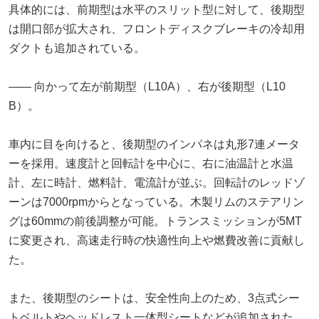
具体的には、前期型は水平のスリット型に対して、後期型
は開口部が拡大され、フロントディスクブレーキの冷却用
ダクトも追加されている。
―― 向かって左が前期型（L10A）、右が後期型（L10
B）。
車内に目を向けると、後期型のインパネは丸形7連メータ
ーを採用。速度計と回転計を中心に、右に油温計と水温
計、左に時計、燃料計、電流計が並ぶ。回転計のレッドゾ
ーンは7000rpmからとなっている。木製リムのステアリン
グは60mmの前後調整が可能。トランスミッションが5MT
に変更され、高速走行時の快適性向上や燃費改善に貢献し
た。
また、後期型のシートは、安全性向上のため、3点式シー
トベルトやヘッドレスト一体型シートなどが追加された。