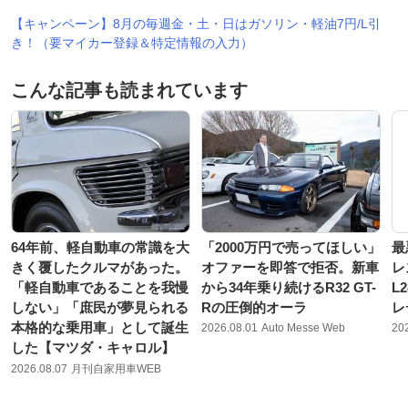
【キャンペーン】8月の毎週金・土・日はガソリン・軽油7円/L引
き！（要マイカー登録＆特定情報の入力）
こんな記事も読まれています
64年前、軽自動車の常識を大
「2000万円で売ってほしい」
最
きく覆したクルマがあった。
オファーを即答で拒否。新車
レ
「軽自動車であることを我慢
から34年乗り続けるR32 GT-
L
しない」「庶民が夢見られる
Rの圧倒的オーラ
レ
本格的な乗用車」として誕生
2026.08.01
Auto Messe Web
20
した【マツダ・キャロル】
2026.08.07
月刊自家用車WEB