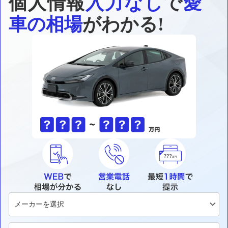
個人情報
入力なし
で
愛
車の相場
がわかる!