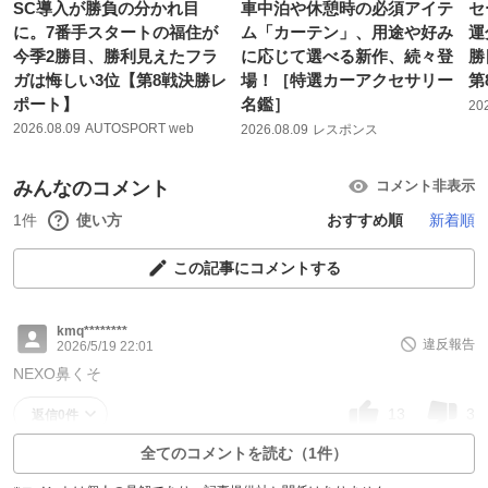
SC導入が勝負の分かれ目
車中泊や休憩時の必須アイテ
セ
に。7番手スタートの福住が
ム「カーテン」、用途や好み
運
今季2勝目、勝利見えたフラ
に応じて選べる新作、続々登
勝
ガは悔しい3位【第8戦決勝レ
場！［特選カーアクセサリー
第
ポート】
名鑑］
20
2026.08.09
AUTOSPORT web
2026.08.09
レスポンス
みんなのコメント
コメント非表示
1件
使い方
おすすめ順
新着順
この記事にコメントする
kmq********
違反報告
2026/5/19 22:01
NEXO鼻くそ
13
3
返信0件
全てのコメントを読む（1件）