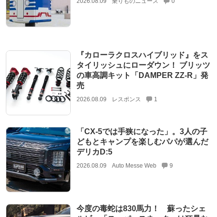
2026.08.09
乗りものニュース
0
『カローラクロスハイブリッド』をス
タイリッシュにローダウン！ ブリッツ
の車高調キット「DAMPER ZZ-R」発
売
2026.08.09
レスポンス
1
「CX-5では手狭になった」。3人の子
どもとキャンプを楽しむパパが選んだ
デリカD:5
2026.08.09
Auto Messe Web
9
今度の毒蛇は830馬力！ 蘇ったシェ