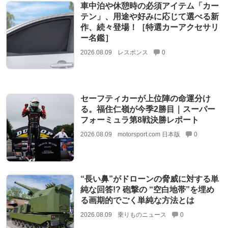
車中泊や休憩時の必須アイテム「カー
テン」、用途や好みに応じて選べる新
作、続々登場！［特選カーアクセサリ
ー名鑑］
2026.08.09
レスポンス
0
セーフティカーが上位陣の命運分け
る。福住仁嶺が今季2勝目｜スーパー
フォーミュラ第8戦決勝レポート
2026.08.09
motorsport.com 日本版
0
“長い鼻”がドローンの脅威に対する単
純な回答!? 砲撃の “空白地帯”を埋め
る画期的でごく単純な方法とは
2026.08.09
乗りものニュース
0