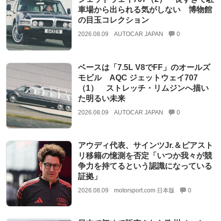
車場から出られる気がしない 博物館
の目玉コレクション
2026.08.09
AUTOCAR JAPAN
0
ベースは「7.5L V8でFF」のオールズ
モビル AQC ジェットウェイ707
（1） ストレッチ・リムジンへ描い
た明るい未来
2026.08.09
AUTOCAR JAPAN
0
アウディ代表、サインツJr.＆ピアスト
リ移籍の憶測を否定「いつか我々が競
争力を持てるという認識になっている
証拠」
2026.08.09
motorsport.com 日本版
0