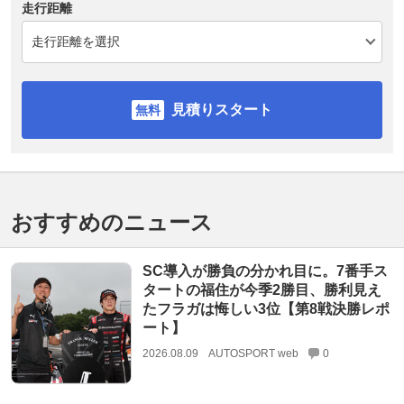
走行距離
見積りスタート
おすすめのニュース
SC導入が勝負の分かれ目に。7番手ス
タートの福住が今季2勝目、勝利見え
たフラガは悔しい3位【第8戦決勝レポ
ート】
2026.08.09
AUTOSPORT web
0