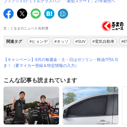
フィアットの“ミドルクラスバン” 「新型スクード」27年発売へ
文：くるまのニュース 松村透
関連タグ
#ヒョンデ
#ネッソ
#SUV
#電気自動車
#E
【キャンペーン】8月の毎週金・土・日はガソリン・軽油7円/L引
き！（要マイカー登録＆特定情報の入力）
こんな記事も読まれています