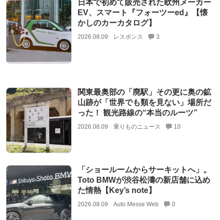
日本で初めて販売された欧州メーカー
EV、スマート『フォーツーed』【懐
かしのカーカタログ】
2026.08.09
レスポンス
3
関東最奥部の「廃駅」その更に奥の鉱
山跡が「世界でも類を見ない」場所だ
った！ 観光路線の“本当のルーツ”
2026.08.09
乗りものニュース
10
「ショールームからサーキットへ」。
Toto BMWが渋谷松濤の新店舗に込め
た情熱【Key’s note】
2026.08.09
Auto Messe Web
0