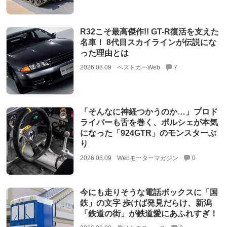
R32こそ最高傑作!! GT-R復活を支えた
名車！ 8代目スカイラインが伝説にな
った理由とは
2026.08.09
ベストカーWeb
7
「そんなに神経つかうのか…」プロド
ライバーも舌を巻く、ポルシェが本気
になった「924GTR」のモンスターぶ
り
2026.08.09
Webモーターマガジン
0
今にも走りそうな電話ボックスに「国
鉄」の文字 歩けば発見だらけ、新潟
「鉄道の街」が鉄道愛にあふれすぎ！