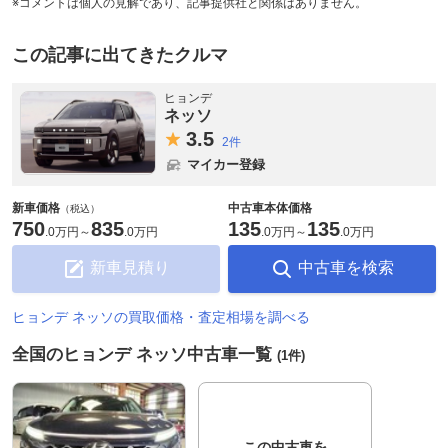
※コメントは個人の見解であり、記事提供社と関係はありません。
この記事に出てきたクルマ
ヒョンデ
ネッソ
3.
5
2件
マイカー登録
新車価格
中古車本体価格
（税込）
750
835
135
135
.
0万円
～
.
0万円
.
0万円
～
.
0万円
新車見積り
中古車を検索
ヒョンデ ネッソの買取価格・査定相場を調べる
全国のヒョンデ ネッソ中古車一覧
(1件)
この中古車を