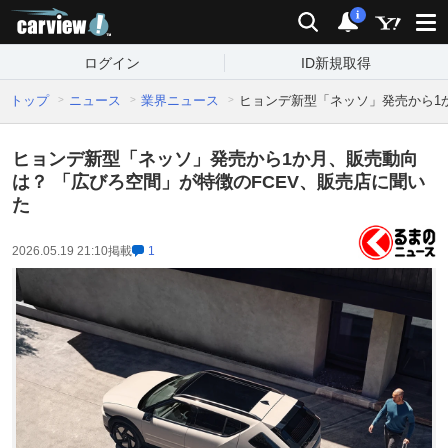
carview!
検索
通知
i
ログイン
ID新規取得
トップ
ニュース
業界ニュース
ヒョンデ新型「ネッソ」発売から1
ヒョンデ新型「ネッソ」発売から1か月、販売動向
は？ 「広びろ空間」が特徴のFCEV、販売店に聞い
た
2026.05.19 21:10
掲載
1