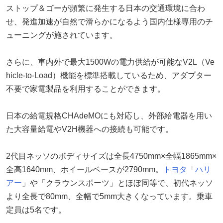
ストップ＆ゴーが頻繁に発生する日本の交通環境に合わ
せ、発進加速が自然で滑らかになるよう国内仕様専用のチ
ューニングが施されています。
さらに、車内外で最大1500Wの電力供給が可能なV2L（Ve
hicle-to-Load）機能を標準搭載しているため、アダプター
不要で家電製品を利用することができます。
日本の給電規格CHAdeMOにも対応し、外部給電器を用い
た大容量給電やV2H機器への接続も可能です。
2代目ネッソのボディサイズは全長4750mm×全幅1865mm×
全高1640mm、ホイールベースが2790mm。
トヨタ
「
ハリ
アー
」や「クラウンスポーツ」とほぼ同等で、初代ネッソ
より全長で80mm、全幅で5mm大きくなっています。乗車
定員は5名です。