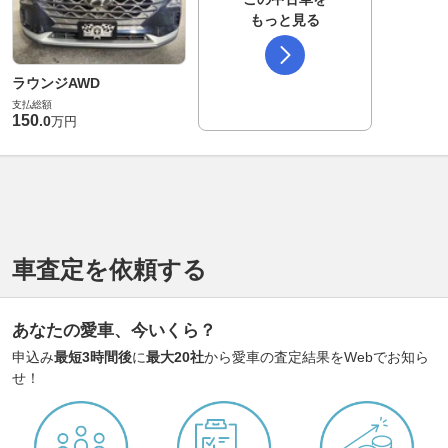
もっと見る
ラウンジAWD
支払総額
150
.
0
万円
車査定を依頼する
あなたの愛車、今いくら？
申込み
最短3時間後
に
最大20社
から愛車の査定結果をWebでお知ら
せ！