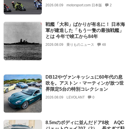
2026.08.09
motorsport.com 日本版
2
戦艦「大和」ばかりが有名に！ 日本海
軍が建造した「もう一隻の最強戦艦」
とは 今年で竣工から84年
2026.08.09
乗りものニュース
48
DB12やヴァンキッシュに60年代の息
吹を。アストン・マーティンが放つ世
界限定5台の特別コレクション
2026.08.09
LEVOLANT
0
8.5mのボディに並んだドア8枚 AQC
ジェットウェイ707（2） 長すぎて駐