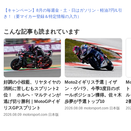
【キャンペーン】8月の毎週金・土・日はガソリン・軽油7円/L引
き！（要マイカー登録＆特定情報の入力）
こんな記事も読まれています
好調の小椋藍、リヤタイヤの
Moto2イギリス予選｜イザ
M
消耗に苦しむもスプリント2
ン・ゲバラ、今季3度目のポ
ト
位！ ホルヘ・マルティンが
ールポジション獲得。佐々木
ル
逃げ切り勝利｜MotoGPイギ
歩夢が予選トップ10
2
リスGPスプリント
2026.08.08
motorsport.com 日本版
20
2026.08.09
motorsport.com 日本版