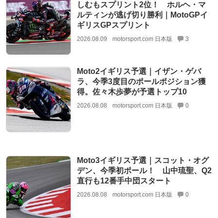
しむもスプリント2位！ ホルヘ・マ
ルティンが逃げ切り勝利｜MotoGPイ
ギリスGPスプリント
2026.08.09
motorsport.com 日本版
3
Moto2イギリス予選｜イザン・ゲバ
ラ、今季3度目のポールポジション獲
得。佐々木歩夢が予選トップ10
2026.08.08
motorsport.com 日本版
0
Moto3イギリス予選｜スコット・オグ
デン、今季初ポール！ 山中琉聖、Q2
直行も12番手中団スタート
2026.08.08
motorsport.com 日本版
0