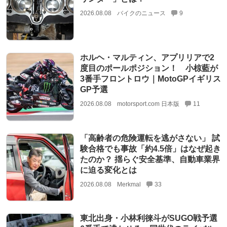
2026.08.08
バイクのニュース
9
ホルヘ・マルティン、アプリリアで2
度目のポールポジション！ 小椋藍が
3番手フロントロウ｜MotoGPイギリス
GP予選
2026.08.08
motorsport.com 日本版
11
「高齢者の危険運転を逃がさない」 試
験合格でも事故「約4.5倍」はなぜ起き
たのか？ 揺らぐ安全基準、自動車業界
に迫る変化とは
2026.08.08
Merkmal
33
東北出身・小林利徠斗がSUGO戦予選