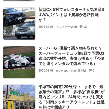
新型CX-5対フォレスター!! 人気国産S
UVのポイントは上質感か悪路性能
か？
2026.08.08
ベストカーWeb
12
スーパーGT優勝で憑き物も取れた？
スーパーフォーミュラ第8戦で予選Q3
進出の牧野任祐、表情も明るく「今ま
でと違うメンタルで臨めている」
2026.08.08
motorsport.com 日本版
0
平塚市の国道129号沿い まるで「焼
き菓子の迷宮」!? 多様な“自販機”が
店内ビッシリ!! 24時間いつでも買え
る「湘南クッキーアウトレット」は足
を伸ばす価値アリ