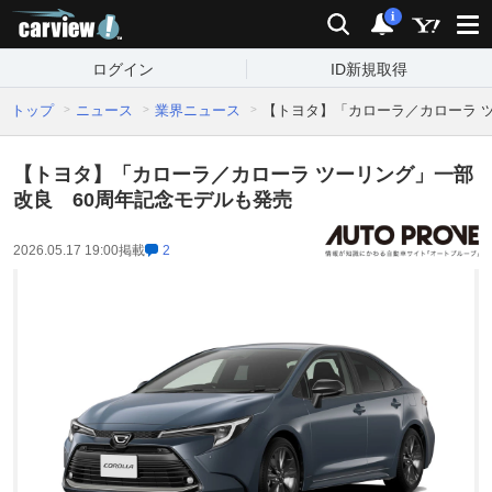
carview!
検索
通知
i
ログイン
ID新規取得
トップ
ニュース
業界ニュース
【トヨタ】「カローラ／カローラ 
【トヨタ】「カローラ／カローラ ツーリング」一部
改良 60周年記念モデルも発売
2026.05.17 19:00
掲載
2