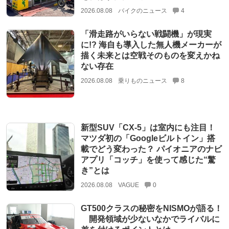
2026.08.08
バイクのニュース
4
「滑走路がいらない戦闘機」が現実
に!? 海自も導入した無人機メーカーが
描く未来とは空戦そのものを変えかね
ない存在
2026.08.08
乗りものニュース
8
新型SUV「CX-5」は室内にも注目！
マツダ初の「Googleビルトイン」搭
載でどう変わった？ パイオニアのナビ
アプリ「コッチ」を使って感じた“驚
き”とは
2026.08.08
VAGUE
0
GT500クラスの秘密をNISMOが語る！
開発領域が少ないなかでライバルに