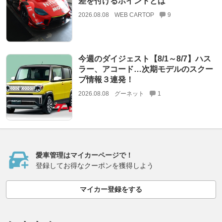
差を付けるポイントとは
2026.08.08
WEB CARTOP
9
今週のダイジェスト【8/1～8/7】ハス
ラー、アコード…次期モデルのスクー
プ情報３連発！
2026.08.08
グーネット
1
愛車管理はマイカーページで！
登録してお得なクーポンを獲得しよう
マイカー登録をする