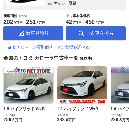
マイカー登録
新車価格
中古車本体価格
（税込）
202
251
42
450
.
9万円
～
.
8万円
.
7万円
～
.
0万円
新車見積り
中古車を検索
トヨタ カローラの買取価格・査定相場を調べる
全国のトヨタ カローラ中古車一覧
(439件)
1.8 ハイブリッド WxB
1.8 ハイブリッド WxB
1.8 ハイ
支払総額
支払総額
支払総額
259
333
230
.
5
.
0
.
8
万円
万円
万