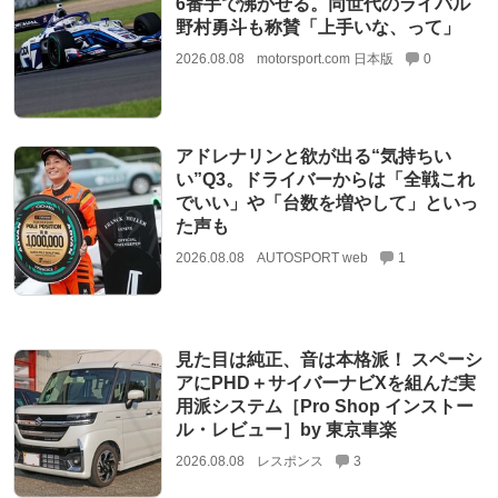
6番手で沸かせる。同世代のライバル
野村勇斗も称賛「上手いな、って」
2026.08.08
motorsport.com 日本版
0
アドレナリンと欲が出る“気持ちい
い”Q3。ドライバーからは「全戦これ
でいい」や「台数を増やして」といっ
た声も
2026.08.08
AUTOSPORT web
1
見た目は純正、音は本格派！ スペーシ
アにPHD＋サイバーナビXを組んだ実
用派システム［Pro Shop インストー
ル・レビュー］by 東京車楽
2026.08.08
レスポンス
3