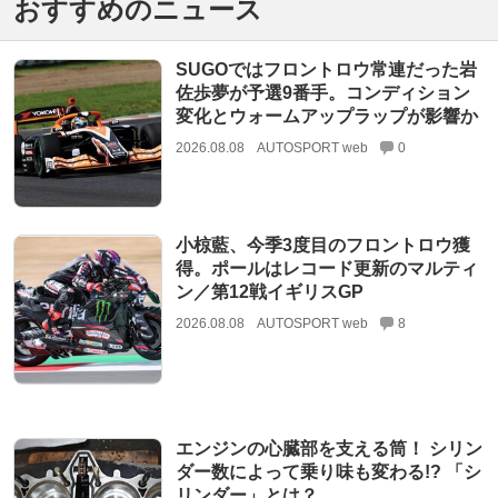
おすすめのニュース
SUGOではフロントロウ常連だった岩
佐歩夢が予選9番手。コンディション
変化とウォームアップラップが影響か
2026.08.08
AUTOSPORT web
0
小椋藍、今季3度目のフロントロウ獲
得。ポールはレコード更新のマルティ
ン／第12戦イギリスGP
2026.08.08
AUTOSPORT web
8
エンジンの心臓部を支える筒！ シリン
ダー数によって乗り味も変わる!? 「シ
リンダー」とは？