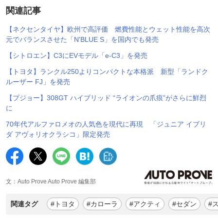
関連記事
【ネクセンタイヤ】欧州で高評価 燃費性能とウェット性能を高次
元でバランスさせた「N'BLUE S」を国内でも発売
【シトロエン】C3にEVモデル「e-C3」を発売
【トヨタ】ランクル250よりコンパクトな本格派 新型「ランドク
ルーザー FJ」を発売
【プジョー】308GT ハイブリッド “ライオンの爪痕”がさらに鮮烈
に
70年代アルファロメオの人気色を現代に再現 「ジュニア イブリ
ダ アヴォリオクラシコ」限定発売
文：Auto Prove Auto Prove 編集部
関連タグ
#トヨタ
#カローラ
#アクティ
#セダン
#