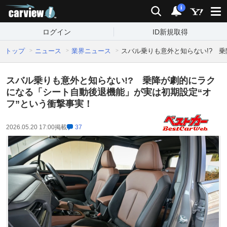
carview!
検索
通知
i
ログイン
ID新規取得
トップ
ニュース
業界ニュース
スバル乗りも意外と知らない!? 
スバル乗りも意外と知らない!? 乗降が劇的にラク
になる「シート自動後退機能」が実は初期設定“オ
フ”という衝撃事実！
2026.05.20 17:00
掲載
37