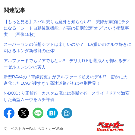
関連記事
【もっと見る】スバル乗りも意外と知らない!? 乗降が劇的にラク
になる「シート自動後退機能」が実は初期設定“オフ”という衝撃事
実！（画像15枚）
スーパーワンの仮想シフトは楽しいのか？ EV嫌いのクルマ好きに
刺さるホンダ新機能の正体!!
アルファードでもノアでもない!! デリカD:5を選ぶ人が惚れるディ
ーゼルエンジンの実力
新型RAV4の「車線変更」がアルファード超えのデキ!? 密かに大
進化したLCAが凄すぎて高速道路がもはや別世界！
N-BOXより正解!? カスタム廃止は英断か!? スライドドアで激変
した新型ムーヴをガチ評価
文：ベストカーWeb ベストカーWeb