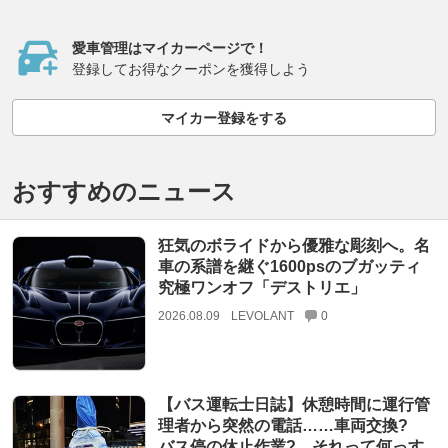
愛車管理はマイカーページで！
登録してお得なクーポンを獲得しよう
マイカー登録をする
おすすめのニュース
狂気のボライドから優雅な彫刻へ。名
車の系譜を継ぐ1600psのブガッティ
究極ワンオフ「デストリエ」
2026.08.09
LEVOLANT
0
【バス運転士日誌】休憩時間に運行管
理者から突然の電話……車両交換?
バス停の休止作業? それって何っす