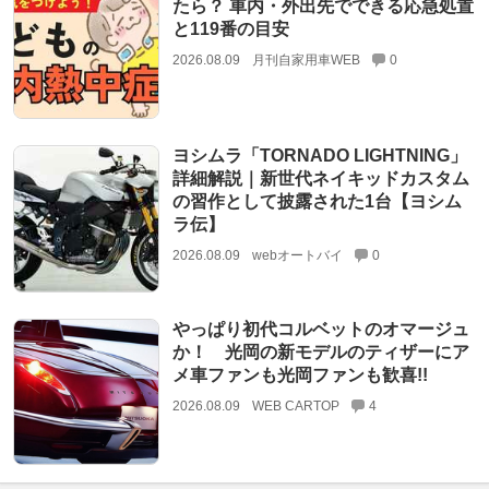
たら？ 車内・外出先でできる応急処置
と119番の目安
2026.08.09
月刊自家用車WEB
0
ヨシムラ「TORNADO LIGHTNING」
詳細解説｜新世代ネイキッドカスタム
の習作として披露された1台【ヨシム
ラ伝】
2026.08.09
webオートバイ
0
やっぱり初代コルベットのオマージュ
か！ 光岡の新モデルのティザーにア
メ車ファンも光岡ファンも歓喜!!
2026.08.09
WEB CARTOP
4