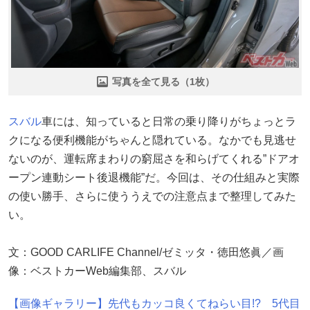
写真を全て見る（1枚）
スバル
車には、知っていると日常の乗り降りがちょっとラ
クになる便利機能がちゃんと隠れている。なかでも見逃せ
ないのが、運転席まわりの窮屈さを和らげてくれる”ドアオ
ープン連動シート後退機能”だ。今回は、その仕組みと実際
の使い勝手、さらに使ううえでの注意点まで整理してみた
い。
文：GOOD CARLIFE Channel/ゼミッタ・徳田悠眞／画
像：ベストカーWeb編集部、スバル
【画像ギャラリー】先代もカッコ良くてねらい目!? 5代目