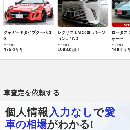
ジャガー Fタイプクーペ 3.
レクサス LM 500h バージ
ロータス 
0
ョンL 4WD
ォーラ
支払総額
支払総額
支払総額
475
1698
448
.
0
.
0
.
0
万円
万円
万
車査定を依頼する
個人情報
入力なし
で
愛
車の相場
がわかる!