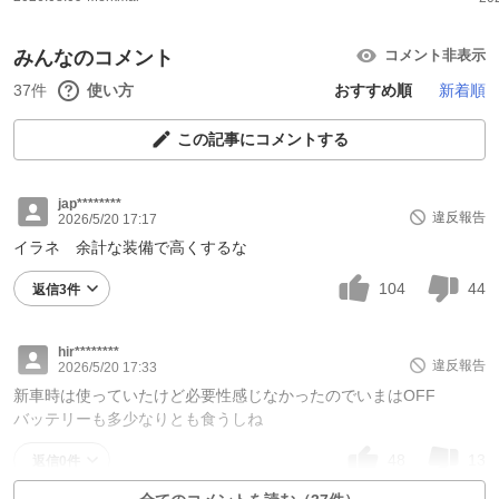
みんなのコメント
コメント非表示
37件
使い方
おすすめ順
新着順
この記事にコメントする
jap********
違反報告
2026/5/20 17:17
イラネ 余計な装備で高くするな
104
44
返信3件
hir********
違反報告
2026/5/20 17:33
新車時は使っていたけど必要性感じなかったのでいまはOFF
バッテリーも多少なりとも食うしね
48
13
返信0件