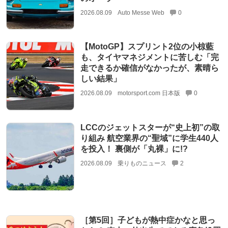
2026.08.09
Auto Messe Web
0
【MotoGP】スプリント2位の小椋藍
も、タイヤマネジメントに苦しむ「完
走できるか確信がなかったが、素晴ら
しい結果」
2026.08.09
motorsport.com 日本版
0
LCCのジェットスターが“史上初”の取
り組み 航空業界の“聖域”に学生440人
を投入！ 裏側が「丸裸」に!?
2026.08.09
乗りものニュース
2
［第5回］子どもが熱中症かなと思っ