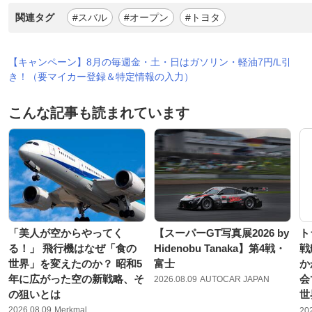
関連タグ
#スバル
#オープン
#トヨタ
【キャンペーン】8月の毎週金・土・日はガソリン・軽油7円/L引
き！（要マイカー登録＆特定情報の入力）
こんな記事も読まれています
「美人が空からやってく
【スーパーGT写真展2026 by
ト
る！」 飛行機はなぜ「食の
Hidenobu Tanaka】第4戦・
戦
世界」を変えたのか？ 昭和5
富士
か
年に広がった空の新戦略、そ
会
2026.08.09
AUTOCAR JAPAN
の狙いとは
世
2026.08.09
Merkmal
20