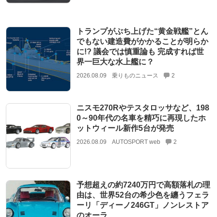
トランプがぶち上げた“黄金戦艦”とん
でもない建造費がかかることが明らか
に!? 議会では慎重論も 完成すれば世
界一巨大な水上艦に？
2026.08.09
乗りものニュース
2
ニスモ270Rやテスタロッサなど、198
0～90年代の名車を精巧に再現したホ
ットウィール新作5台が発売
2026.08.09
AUTOSPORT web
2
予想超えの約7240万円で高額落札の理
由は、世界52台の希少色を纏うフェラ
ーリ「ディーノ246GT」ノンレストア
のオーラ