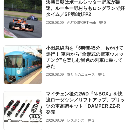
決勝日朝はポールシッター野尻が最
速。ルーキー野村らもロングランで好
タイム／SF第8戦FP2
2026.08.09
AUTOSPORT web
0
小田急線内を「6時間45分」もかけて
走行！ 車内から“全形式の電車ウォッ
チング”を楽しむ異色の列車に乗って
みた
2026.08.09
乗りものニュース
1
マイチェン後の2WD『N-BOX』を快
適ローダウン／リフトアップ、ブリッ
ツの車高調キット「DAMPER ZZ-R」
発売
2026.08.09
レスポンス
2