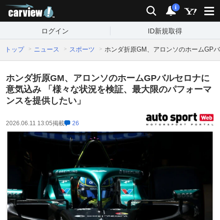
carview!
検索
通知
i
ログイン
ID新規取得
トップ
ニュース
スポーツ
ホンダ折原GM、アロンソのホームGP
ホンダ折原GM、アロンソのホームGPバルセロナに
意気込み 「様々な状況を検証、最大限のパフォーマ
ンスを提供したい」
2026.06.11 13:05
掲載
26