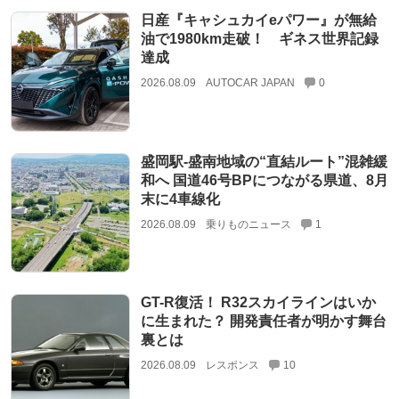
日産『キャシュカイeパワー』が無給
油で1980km走破！ ギネス世界記録
達成
2026.08.09
AUTOCAR JAPAN
0
盛岡駅‐盛南地域の“直結ルート”混雑緩
和へ 国道46号BPにつながる県道、8月
末に4車線化
2026.08.09
乗りものニュース
1
GT-R復活！ R32スカイラインはいか
に生まれた？ 開発責任者が明かす舞台
裏とは
2026.08.09
レスポンス
10