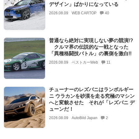
デザイン」ばかりになっている
2026.08.09
WEB CARTOP
40
普通なら絶対に実現しない夢の競演!?
クルマ界の伝説的な一戦となった
「異種格闘技バトル」の裏側を激白!!
2026.08.09
ベストカーWeb
11
チューナーのレズバニはランボルギー
ニ ウラカンを砂漠を走る究極のマシン
へと変貌させた それが「レズバニ デ
ューンだ！
2026.08.09
AutoBild Japan
2