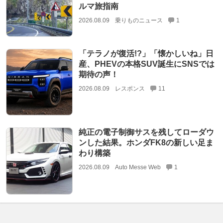
ルマ旅指南
2026.08.09
乗りものニュース
1
「テラノが復活!?」「懐かしいね」日
産、PHEVの本格SUV誕生にSNSでは
期待の声！
2026.08.09
レスポンス
11
純正の電子制御サスを残してローダウ
ンした結果。ホンダFK8の新しい足ま
わり構築
2026.08.09
Auto Messe Web
1