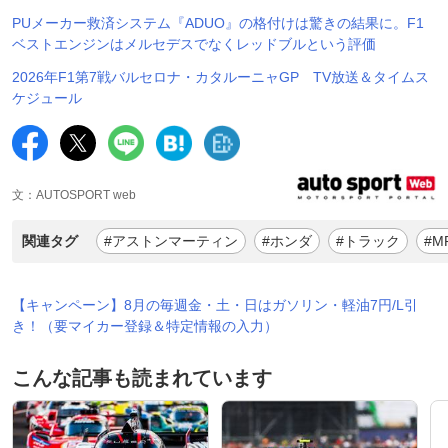
PUメーカー救済システム『ADUO』の格付けは驚きの結果に。F1
ベストエンジンはメルセデスでなくレッドブルという評価
2026年F1第7戦バルセロナ・カタルーニャGP TV放送＆タイムス
ケジュール
文：AUTOSPORT web
関連タグ
#アストンマーティン
#ホンダ
#トラック
#M
【キャンペーン】8月の毎週金・土・日はガソリン・軽油7円/L引
き！（要マイカー登録＆特定情報の入力）
こんな記事も読まれています