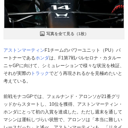
写真を全て見る（1枚）
アストンマーティン
F1チームのパワーユニット（PU）パ
ートナーである
ホンダ
は、F1第7戦バルセロナ・カタルー
ニャGPに向けて、シミュレーションで様々な状況を検証、
それが実際の
トラック
でどう再現されるかを見極めたいと
考えている。
前戦モナコGPでは、フェルナンド・アロンソが21番グリ
ッドからスタートし、10位を獲得、アストンマーティン・
ホンダにとって初の入賞を達成した。ただし週末を通して
マシンは運転しづらい状態で、アロンソは「本当に難しい
レースだった」と述べ、アストンマーティンも、「リタイ