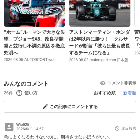
“ホーム”ル・マンで大きな失
アストンマーティン・ホンダ
苦
望。プジョー9X8、改良型開
は2年以内に勝つ！ クルサ
ワ
発と並行し不調の原因を徹底
ードが断言「彼らは最も成長
「
究明へ
するチームになる」
20
2026.08.06
AUTOSPORT web
2026.08.02
motorsport.com 日本版
みんなのコメント
コメント非表示
26件
使い方
おすすめ順
新着順
この記事にコメントする
Wio925
違反報告
2026/6/11 14:57
急によくなるわけないのに、期待させないほうがいい。