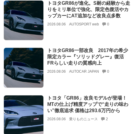
トヨタGR86が進化。S耐の経験から走
りをミリ単位で強化、限定色復活やカ
ップカーにAT追加など改良点多数
2026.08.06
AUTOSPORT web
0
トヨタGR86一部改良 2017年の希少
限定カラー『ソリッドグレー』復活
FRらしい走りの質感向上
2026.08.06
AUTOCAR JAPAN
0
トヨタ「GR86」改良モデルが登場！
MTの仕上げ精度アップで“走りの味わ
い”徹底追求 価格は293.6万円から
2026.08.06
乗りものニュース
2