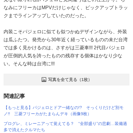
なみにフリーカはMPVだけじゃなく、ピックアップトラッ
クまでラインアップしていたのだった。
内装こそパジェロに似ても似つかぬデザインながら、外装
は瓜ふたつ。発売から30年近く経っているものの未だ台湾
では多く見かけるのは、さすがは三菱車!!! 2代目パジェロ
が圧倒的人気を誇ったものの残存する個体はかなり少な
い。そんな時は台湾に!!!
写真を全て見る（1枚）
関連記事
【もっと見る】パジェロとドア一緒なの!? そっくりだけど別モ
ノ!! 三菱フリーカがたまらんデキ（画像9枚）
プログレ、ミレーニアって覚えてる？ “全部盛り”の悲劇…装備過
多で消えたクルマたち