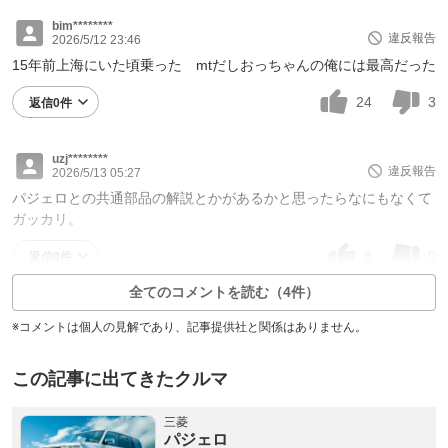
bim********
違反報告
2026/5/12 23:46
15年前上海にいた頃乗った mtだしおっちゃんの俺には最高だった
24
3
返信0件
uzj********
違反報告
2026/5/13 05:27
パジェロとの共通部品の解説とかがあるかと思ったらなにもなくて
ガッカリ。
8
0
返信0件
全てのコメントを読む（4件）
※コメントは個人の見解であり、記事提供社と関係はありません。
この記事に出てきたクルマ
三菱
パジェロ