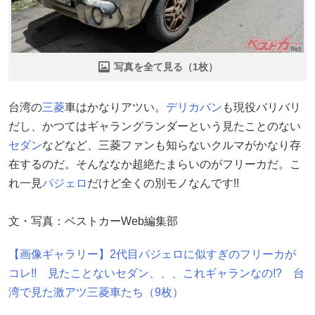
写真を全て見る（1枚）
台湾の
三菱
車はかなりアツい。
デリカバン
も現役バリバリ
だし、かつてはギャラングランダーという見たことのない
セダン
などなど、三菱ファンも知らないクルマがかなり存
在するのだ。そんななか超絶たまらいのがフリーカだ。こ
れ一見
パジェロ
だけど全くの別モノなんです!!
文・写真：ベストカーWeb編集部
【画像ギャラリー】2代目パジェロに似すぎのフリーカが
コレ!! 見たことないセダン、、、これギャランなの!? 台
湾で見た激アツ三菱車たち（9枚）