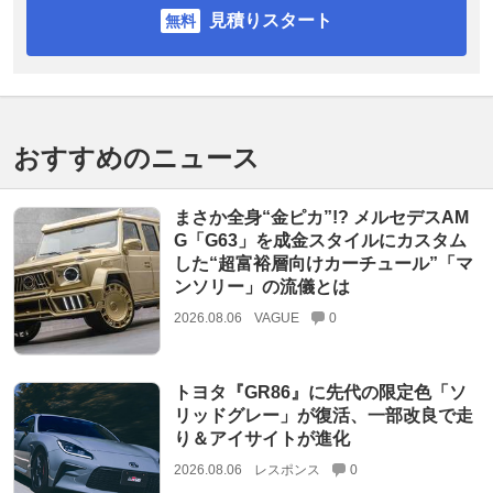
見積りスタート
おすすめのニュース
まさか全身“金ピカ”!? メルセデスAM
G「G63」を成金スタイルにカスタム
した“超富裕層向けカーチュール”「マ
ンソリー」の流儀とは
2026.08.06
VAGUE
0
トヨタ『GR86』に先代の限定色「ソ
リッドグレー」が復活、一部改良で走
り＆アイサイトが進化
2026.08.06
レスポンス
0