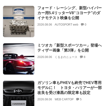
フォード・レーシング、新型ハイパー
カー用5.4リッターV8“コヨーテ”のダ
イナモテスト映像を公開
2026.08.06
AUTOSPORT web
0
ミツオカ「新型スポーツカー」登場へ
ティザー画像「第3弾」を公開
2026.08.06
くるまのニュース
8
ガソリン車もPHEVも終売でHEV専用
モデルに！ トヨタ・ハリアーが一部
改良を受け漆黒の限定車も設定
2026.08.06
WEB CARTOP
5