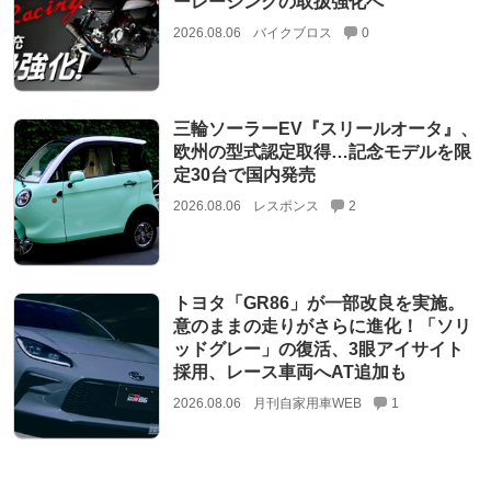
ーレーシングの取扱強化へ
2026.08.06
バイクブロス
0
三輪ソーラーEV『スリールオータ』、
欧州の型式認定取得…記念モデルを限
定30台で国内発売
2026.08.06
レスポンス
2
トヨタ「GR86」が一部改良を実施。
意のままの走りがさらに進化！「ソリ
ッドグレー」の復活、3眼アイサイト
採用、レース車両へAT追加も
2026.08.06
月刊自家用車WEB
1