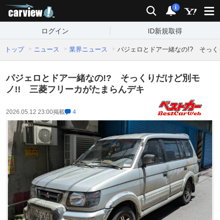
carview!
検索
通知
i
ログイン
ID新規取得
トップ
ニュース
業界ニュース
パジェロとドア一緒なの!? そっく
パジェロとドア一緒なの!? そっくりだけど別モ
ノ!! 三菱フリーカがたまらんデキ
2026.05.12 23:00
掲載
4