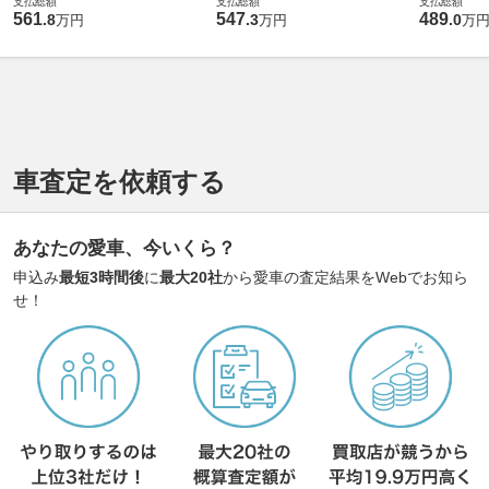
4WD
4WD
4WD
支払総額
支払総額
支払総額
561
547
489
.
8
.
3
.
0
万円
万円
万
車査定を依頼する
あなたの愛車、今いくら？
申込み
最短3時間後
に
最大20社
から愛車の査定結果をWebでお知ら
せ！