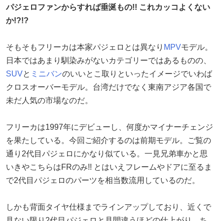
パジェロファンからすれば垂涎もの!! これカッコよくない
か!?!?
そもそもフリーカは本家パジェロとは異なり
MPV
モデル。
日本ではあまり馴染みがないカテゴリーではあるものの、
SUV
と
ミニバン
のいいとこ取りといったイメージでいわば
クロスオーバーモデル。台湾だけでなく東南アジア各国で
未だ人気の市場なのだ。
フリーカは1997年にデビューし、何度かマイナーチェンジ
を果たしている。今回ご紹介するのは前期モデル。ご覧の
通り2代目パジェロにかなり似ている。一見兄弟車かと思
いきやこちらはFRのみ!! とはいえフレームやドアに至るま
で2代目パジェロのパーツを相当数流用しているのだ。
しかも背面タイヤ仕様までラインアップしており、近くで
見ない限り2代目パジェロと見間違うほどの仕上がり。ち