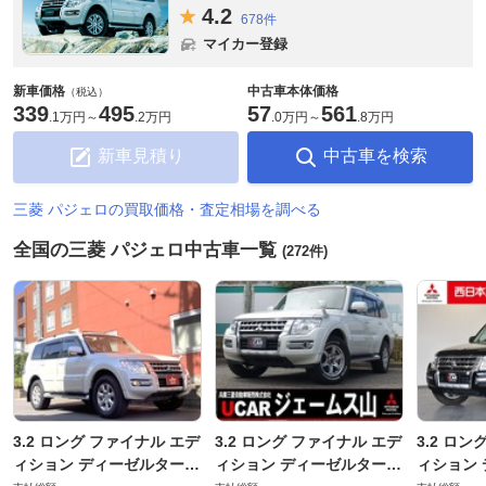
4.
2
678件
マイカー登録
新車価格
中古車本体価格
（税込）
339
495
57
561
.
1万円
～
.
2万円
.
0万円
～
.
8万円
新車見積り
中古車を検索
三菱 パジェロの買取価格・査定相場を調べる
全国の三菱 パジェロ中古車一覧
(272件)
3.2 ロング ファイナル エデ
3.2 ロング ファイナル エデ
3.2 ロ
ィション ディーゼルターボ
ィション ディーゼルターボ
ィション