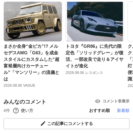
まさか全身“金ピカ”!? メル
トヨタ『GR86』に先代の限
ク
セデスAMG「G63」を成金
定色「ソリッドグレー」が復
ク
スタイルにカスタムした“超
活、一部改良で走り＆アイサ
「
富裕層向けカーチュー
イトが進化
灯
ル”「マンソリー」の流儀と
便
2026.08.06
レスポンス
は
識
2026.08.06
VAGUE
20
みんなのコメント
コメント非表示
4件
使い方
おすすめ順
新着順
この記事にコメントする