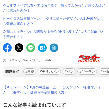
ヴェルファイアは買って後悔する？ 買ってよかったと思う人はど
こに惚れたのか？
ビークロスは衝撃だった!! 凝りに凝ったデザインのSUV未だなし
も数奇な運命すぎた
次期スカイラインにAI搭載なるか!? “走りの楽しさ”は人工知能でど
う変わる？？
文：ベストカーWeb ベストカーWeb
関連タグ
#三菱
#デリカバン
#バン
#ギャラン
#セ
【キャンペーン】8月の毎週金・土・日はガソリン・軽油7円/L引
き！（要マイカー登録＆特定情報の入力）
こんな記事も読まれています