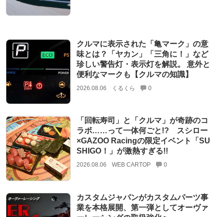
クルマに表示された「亀マーク」の意
味とは？「ヤカン」「三角に！」など
珍しい警告灯・表示灯を解説。 意外と
便利なマークも【クルマの知識】
2026.08.06
くるくら
0
「回転寿司」と「クルマ」が奇跡のコ
ラボ……って一体何ごと!? スシロー
×GAZOO Racingの限定イベント「SU
SHIGO！」が激熱すぎる!!
2026.08.06
WEB CARTOP
0
カスタムジャパンがカスタムパーツ事
業を本格展開、第一弾としてオーヴァ