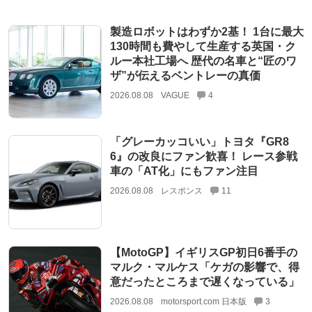
製造ロボットはわずか2基！ 1台に最大
130時間も費やして生産する英国・ク
ルー本社工場へ 歴代の名車と“匠のワ
ザ”が伝えるベントレーの真価
2026.08.08
VAGUE
4
「グレーカッコいい」トヨタ『GR8
6』の改良にファン歓喜！ レース参戦
車の「AT化」にもファン注目
2026.08.08
レスポンス
11
【MotoGP】イギリスGP初日6番手の
マルク・マルケス「ケガの影響で、得
意だったところまで遅くなっている」
2026.08.08
motorsport.com 日本版
3