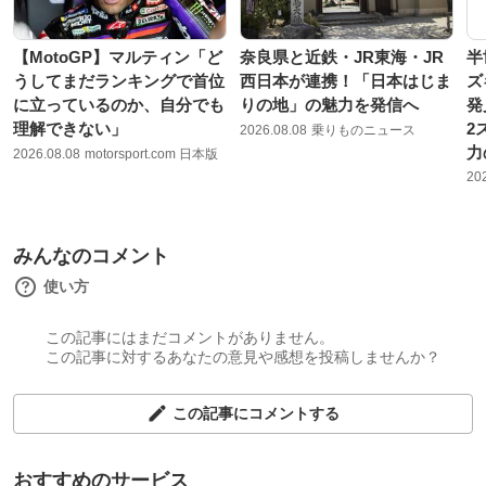
【MotoGP】マルティン「ど
奈良県と近鉄・JR東海・JR
半
うしてまだランキングで首位
西日本が連携！「日本はじま
ズ
に立っているのか、自分でも
りの地」の魅力を発信へ
発
理解できない」
2
2026.08.08
乗りものニュース
力
2026.08.08
motorsport.com 日本版
20
みんなのコメント
使い方
この記事にはまだコメントがありません。
この記事に対するあなたの意見や感想を投稿しませんか？
この記事にコメントする
おすすめのサービス