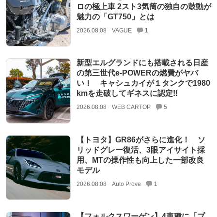
ロの極上車 2スト3気筒の独自の鼓動が
魅力の「GT750」とは
2026.08.08
VAGUE
1
新型エルグランドにも搭載される日産
の第三世代e-POWERの燃費がヤバ
い！ キャシュカイが１タンクで1980
kmを走破してギネスに認定!!
2026.08.08
WEB CARTOP
5
【トヨタ】GR86がさらに進化！ ソ
リッドグレー復活、3眼アイサイト採
用、MTの操作性も向上した一部改良
モデル
2026.08.08
Auto Prove
1
【フォルクスワーゲン】4車種に「プ