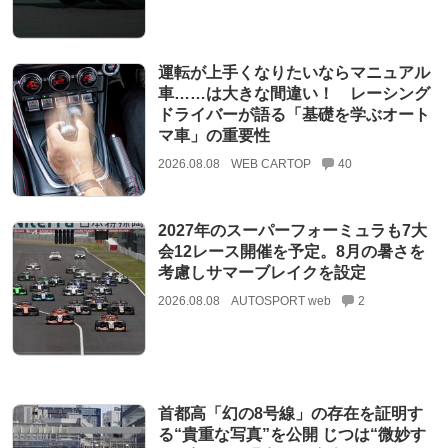
運転が上手くなりたいならマニュアル
車……は大きな間違い！ レーシング
ドライバーが語る「基礎を学ぶオート
マ車」の重要性
2026.08.08
WEB CARTOP
40
2027年のスーパーフォーミュラも7大
会12レース開催を予定。8月の暑さを
考慮しサマーブレイクを設定
2026.08.08
AUTOSPORT web
2
首都高「幻の8号線」の存在を証明す
る“貴重な写真”を公開 じつは“微妙す