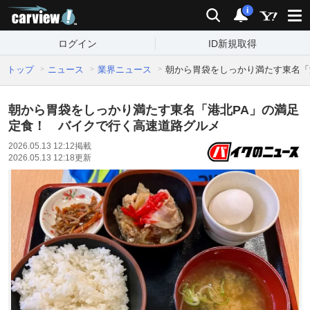
carview!
検索
通知
i
ログイン
ID新規取得
トップ
ニュース
業界ニュース
朝から胃袋をしっかり満たす東名「
朝から胃袋をしっかり満たす東名「港北PA」の満足
定食！ バイクで行く高速道路グルメ
2026.05.13 12:12
掲載
2026.05.13 12:18
更新