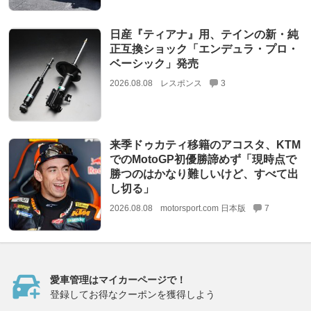
日産『ティアナ』用、テインの新・純
正互換ショック「エンデュラ・プロ・
ベーシック」発売
2026.08.08
レスポンス
3
来季ドゥカティ移籍のアコスタ、KTM
でのMotoGP初優勝諦めず「現時点で
勝つのはかなり難しいけど、すべて出
し切る」
2026.08.08
motorsport.com 日本版
7
愛車管理はマイカーページで！
登録してお得なクーポンを獲得しよう