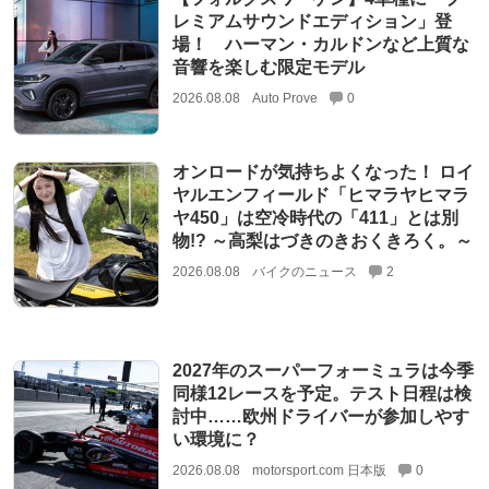
レミアムサウンドエディション」登
場！ ハーマン・カルドンなど上質な
音響を楽しむ限定モデル
2026.08.08
Auto Prove
0
オンロードが気持ちよくなった！ ロイ
ヤルエンフィールド「ヒマラヤヒマラ
ヤ450」は空冷時代の「411」とは別
物!? ～高梨はづきのきおくきろく。～
2026.08.08
バイクのニュース
2
2027年のスーパーフォーミュラは今季
同様12レースを予定。テスト日程は検
討中……欧州ドライバーが参加しやす
い環境に？
2026.08.08
motorsport.com 日本版
0