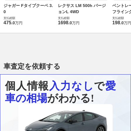
ジャガー Fタイプクーペ 3.
レクサス LM 500h バージ
ベントレ
0
ョンL 4WD
フライングス
支払総額
支払総額
支払総額
475
1698
198
.
0
.
0
.
0
万円
万円
万
車査定を依頼する
個人情報
入力なし
で
愛
車の相場
がわかる!