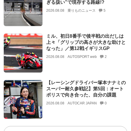
ぎる扱い”で現存する路線!?
2026.08.08
乗りものニュース
5
ミル、初日8番手で後半戦の出だしは
上々「グリップの高さが大きな助けと
なった」／第12戦イギリスGP
2026.08.08
AUTOSPORT web
2
【レーシングドライバー塚本ナナミの
スーパー耐久参戦記】第5回：オート
ポリスで向き合った、自分の課題
2026.08.08
AUTOCAR JAPAN
0