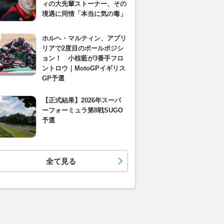
ィの大先輩ストーナー、その
境遇に同情「本当に気の毒」
ホルヘ・マルティン、アプリ
リアで2度目のポールポジシ
ョン！ 小椋藍が3番手フロ
ントロウ｜MotoGPイギリス
GP予選
【正式結果】2026年スーパ
ーフォーミュラ第8戦SUGO
予選
全て見る