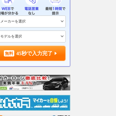
026年新レギュレーショ
アストンマーティンは「成功を
ハミルトン大
ライバーから批判が集
急ぎすぎた」2026年の混乱に
マンにとって
分かっていたと明か
指摘
った！ 「ル
かし「今年のレースは
ンとして素晴
2026.08.05
motorsport.com 日本版
と主張
将来にとって
45秒で入力完了
ね」
motorsport.com 日本版
2026.08.04
mot