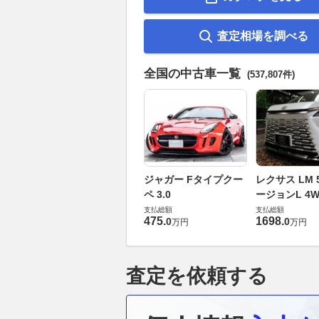
査定相場を調べる
全国の中古車一覧
(537,807件)
ジャガー Fタイプクー
レクサス LM 5
ペ 3.0
ージョンL 4W
支払総額
支払総額
475
.
1698
.
0
0
万円
万円
査定を依頼する