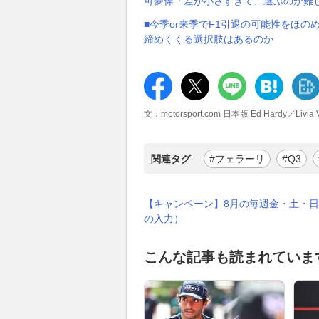
可夢偉「差が小さすぎて、選ぶのが難
■今季or来季でF1引退の可能性をほの
締めくくる選択肢はあるのか
文：motorsport.com 日本版 Ed Hardy／Livia 
関連タグ
#フェラーリ
#Q3
【キャンペーン】8月の毎週金・土・日
の入力）
こんな記事も読まれていま