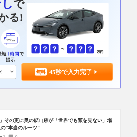
なし
で
かる!
45秒で入力完了
」その更に奥の鉱山跡が「世界でも類を見ない」場
の“本当のルーツ”
ース
0