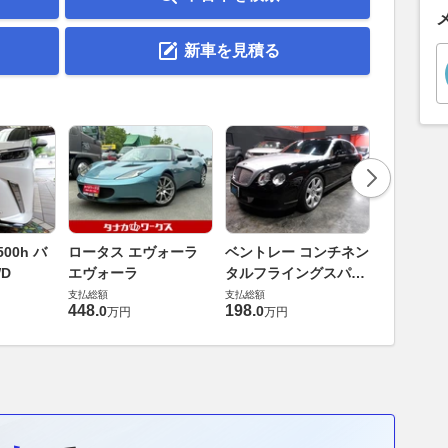
新車を見積る
ダイハツ 
00h バ
ロータス エヴォーラ
ベントレー コンチネン
バス 66
D
エヴォーラ
タルフライングスパー
G
支払総額
6.0 4WD
支払総額
支払総額
169
.
9
万円
448
.
198
.
0
0
万円
万円