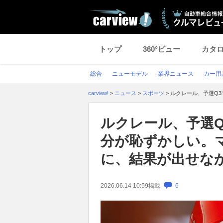
トップ
360°ビュー
カタ
総合
ニューモデル
業界ニュース
カー用
carview!
>
ニュース
>
スポーツ
>
ルクレール、予選Q
ルクレール、予選
分が恥ずかしい。
に、結果が出せな
2026.06.14 10:59
掲載
6