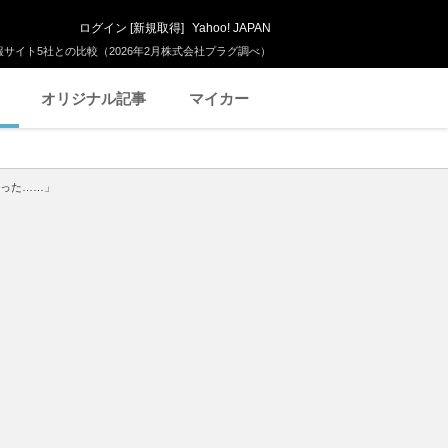
ログイン
[
新規取得
]
Yahoo! JAPAN
サイト5社との比較（2026年2月株式会社プラグ調べ）
オリジナル記事
マイカー
かった……」