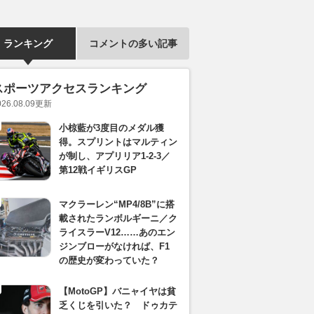
ランキング
コメントの多い記事
スポーツアクセスランキング
026.08.09
更新
小椋藍が3度目のメダル獲
得。スプリントはマルティン
が制し、アプリリア1-2-3／
第12戦イギリスGP
マクラーレン“MP4/8B”に搭
載されたランボルギーニ／ク
ライスラーV12……あのエン
ジンブローがなければ、F1
の歴史が変わっていた？
【MotoGP】バニャイヤは貧
乏くじを引いた？ ドゥカテ