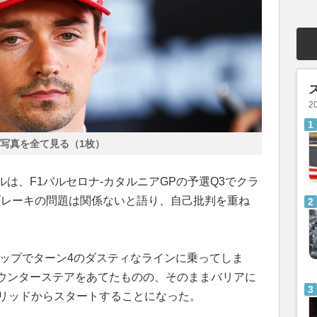
2
写真を全て見る（1枚）
は、F1バルセロナ-カタルニアGPの予選Q3でクラ
ブレーキの問題は関係ないと語り、自己批判を重ね
ラップでターン4のダスティなラインに乗ってしま
ウンターステアをあてたものの、そのままバリアに
グリッドからスタートすることになった。