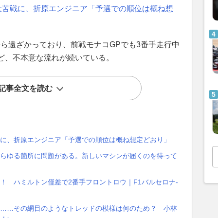
大苦戦に、折原エンジニア「予選での順位は概ね想
ら遠ざかっており、前戦モナコGPでも3番手走行中
ど、不本意な流れが続いている。
記事全文を読む
戦に、折原エンジニア「予選での順位は概ね想定どおり」
あらゆる箇所に問題がある。新しいマシンが届くのを待って
！ ハミルトン僅差で2番手フロントロウ｜F1バルセロナ-
ヤ……その網目のようなトレッドの模様は何のため？ 小林