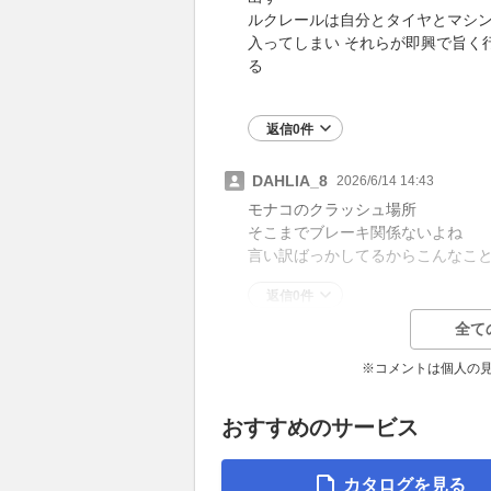
ルクレールは自分とタイヤとマシン
入ってしまい それらが即興で旨く
る
返信0件
DAHLIA_8
2026/6/14 14:43
モナコのクラッシュ場所
そこまでブレーキ関係ないよね
言い訳ばっかしてるからこんなこ
返信0件
全て
※コメントは個人の
おすすめのサービス
カタログを見る