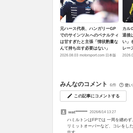
元ハース代表、ハンガリーGP
カルロ
でのサインツJr.へのペナルティ
退後
は甘すぎたと主張「情状酌量な
い」
んて持ち出す必要はない」
レー
2026.08.03
motorsport.com 日本版
2026.
みんなのコメント
6件
使い
この記事にコメントする
wat********
2026/6/14 13:27
ハミルトンはFPでは 一周を纏め
リミットオーバーなど、コレをした
出す