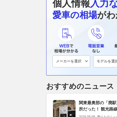
個人情報
入力
愛車の相場
がわ
おすすめのニュース
関東最奥部の「廃駅
所だった！ 観光路線
2026.08.09
乗りものニュ