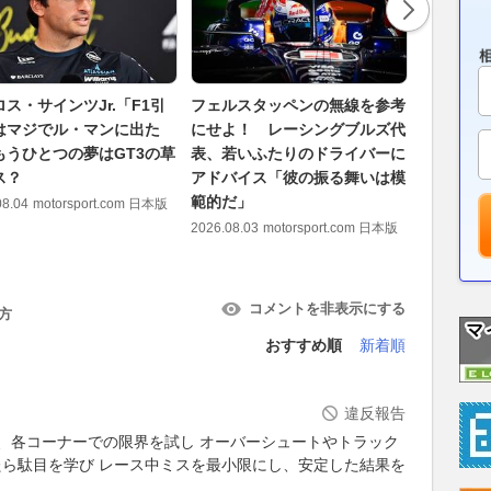
ス・サインツJr.「F1引
フェルスタッペンの無線を参考
FIA、2
はマジでル・マンに出た
にせよ！ レーシングブルズ代
ンに、ド
もうひとつの夢はGT3の草
表、若いふたりのドライバーに
まるのは
ス？
アドバイス「彼の振る舞いは模
す……し
範的だ」
面白い」
08.04
motorsport.com 日本版
2026.08.03
motorsport.com 日本版
2026.08.06
コメントを非表示にする
方
おすすめ順
新着順
違反報告
ず、各コーナーでの限界を試し オーバーシュートやトラック
ら駄目を学び レース中ミスを最小限にし、安定した結果を