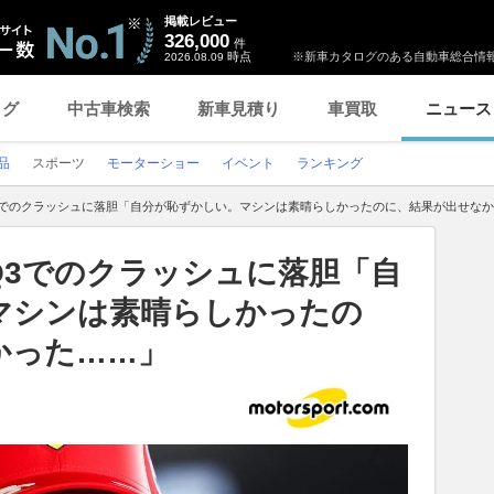
掲載レビュー
326,000
件
時点
※新車カタログのある自動車総合情報
2026.08.09
ログ
中古車検索
新車見積り
車買取
ニュース
品
スポーツ
モーターショー
イベント
ランキング
3でのクラッシュに落胆「自分が恥ずかしい。マシンは素晴らしかったのに、結果が出せな
Q3でのクラッシュに落胆「自
マシンは素晴らしかったの
かった……」