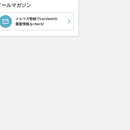
メールマガジン
メルマガ登録でcarview!の
最新情報をcheck!
ムーヴキャン
ロールスロイス ゴース
ホンダ NSX 3.0
アスト
0 ストライプス
ト ロールスロイス ゴ
V8 
支払総額
898
.
0
万円
ースト(第1世代 / RR4)
ーツシ
支払総額
支払総額
905
.
589
.
1
0
万円