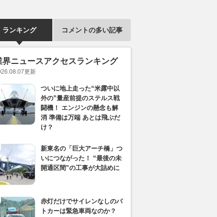
ランキング
コメントの多い記事
業界ニュースアクセスランキング
026.08.07
更新
ついに地上走った“米露中以
外の”量産前提のステルス戦
闘機！ エンジンの懸念も解
消 準備は万端 あとは飛ぶだ
け？
新東名の「巨大アーチ橋」つ
いにつながった！ “最後の未
開通区間”の工事が大詰めに
赤灯だけでサイレンなしのパ
トカーは緊急車両なのか？