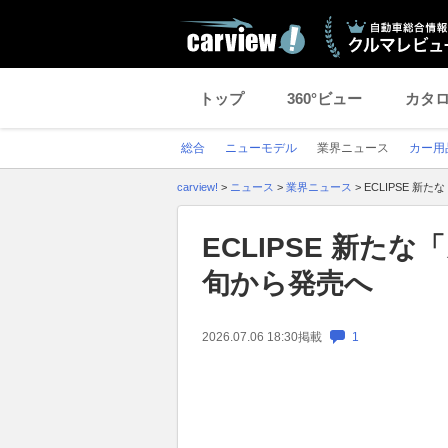
トップ
360°ビュー
カタ
総合
ニューモデル
業界ニュース
カー用
carview!
>
ニュース
>
業界ニュース
>
ECLIPSE 新
ECLIPSE 新た
旬から発売へ
2026.07.06 18:30
掲載
1