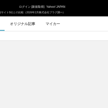
ログイン
[
新規取得
]
Yahoo! JAPAN
サイト5社との比較（2026年2月株式会社プラグ調べ）
オリジナル記事
マイカー