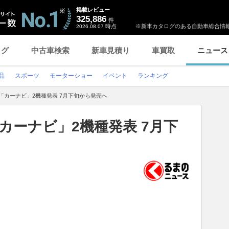
掲載レビュー
325,886
件
時点
※新車カタログのある自動車総合情報
2026.08.07
ログ
中古車検索
新車見積り
車買取
ニュース
品
スポーツ
モーターショー
イベント
ランキング
たな「カーナビ」2機種発表 7月下旬から発売へ
な「カーナビ」2機種発表 7月下