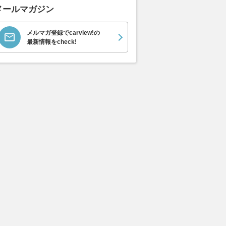
メールマガジン
メルマガ登録でcarview!の
最新情報をcheck!
ノイズ」をリアルタイ
「日野リエッセII」改良 安全・
有線CarPlay・
 新型日産「エルグラ
運転支援機能を拡充
をワイヤレス
パナソニックオートモ
ト『ミニ・オ
2026.07.31
くるまのニュース
の統合型アクティブ・
2026.08.06
レス
コントロールを採用
くるまのニュース