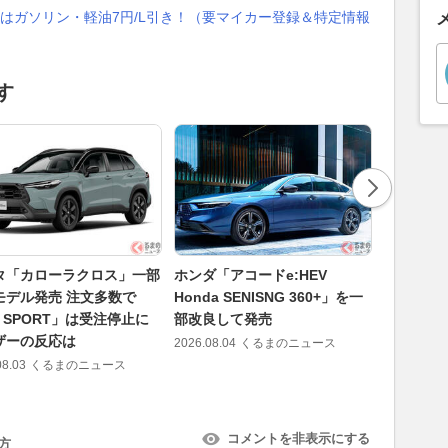
はガソリン・軽油7円/L引き！（要マイカー登録＆特定情報
す
タ「カローラクロス」一部
ホンダ「アコードe:HEV
2つの「
モデル発売 注文多数で
Honda SENISNG 360+」を一
ムで低減
 SPORT」は受注停止に
部改良して発売
ンド」が
ザーの反応は
ーティブ
2026.08.04
くるまのニュース
ノイズ・
08.03
くるまのニュース
2026.08.05
コメントを非表示にする
方