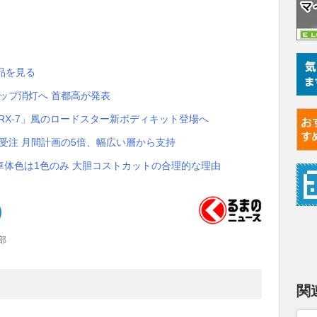
製品を見る
アップ消灯へ 首都高が発表
「RX-7」風のロードスター新ボディキット登場へ
台受注 月間計画の5倍、幅広い層から支持
体色は1色のみ 大胆コストカットの合理的な理由
部
関