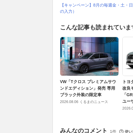
【キャンペーン】8月の毎週金・土・日
の入力）
こんな記事も読まれていま
VW「Tクロス プレミアムサウ
トヨ
ンドエディション」発売 専用
改良
ブラック外装の限定車
「GR
ユー
2026.08.06
くるまのニュース
2026.
みんなのコメント
1件
使い