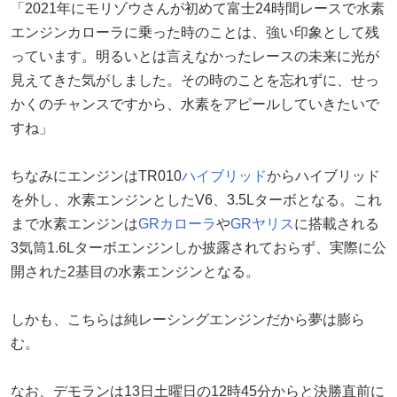
「2021年にモリゾウさんが初めて富士24時間レースで水素
エンジンカローラに乗った時のことは、強い印象として残
っています。明るいとは言えなかったレースの未来に光が
見えてきた気がしました。その時のことを忘れずに、せっ
かくのチャンスですから、水素をアピールしていきたいで
すね」
ちなみにエンジンはTR010
ハイブリッド
からハイブリッド
を外し、水素エンジンとしたV6、3.5Lターボとなる。これ
まで水素エンジンは
GRカローラ
や
GRヤリス
に搭載される
3気筒1.6Lターボエンジンしか披露されておらず、実際に公
開された2基目の水素エンジンとなる。
しかも、こちらは純レーシングエンジンだから夢は膨ら
む。
なお、デモランは13日土曜日の12時45分からと決勝直前に