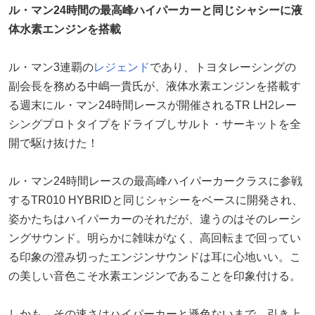
ル・マン24時間の最高峰ハイパーカーと同じシャシーに液
体水素エンジンを搭載
ル・マン3連覇の
レジェンド
であり、トヨタレーシングの
副会長を務める中嶋一貴氏が、液体水素エンジンを搭載す
る週末にル・マン24時間レースが開催されるTR LH2レー
シングプロトタイプをドライブしサルト・サーキットを全
開で駆け抜けた！
ル・マン24時間レースの最高峰ハイパーカークラスに参戦
するTR010 HYBRIDと同じシャシーをベースに開発され、
姿かたちはハイパーカーのそれだが、違うのはそのレーシ
ングサウンド。明らかに雑味がなく、高回転まで回ってい
る印象の澄み切ったエンジンサウンドは耳に心地いい。こ
の美しい音色こそ水素エンジンであることを印象付ける。
しかも、その速さはハイパーカーと遜色ないまで、引き上