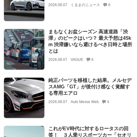
2026.08.07
くるまのニュース
6
まもなくお盆シーズン 高速道路「渋
滞」のピークはいつ？ 最大予想は45k
m 渋滞嫌いなら避けるべき日時と場所
とは
2026.08.07
VAGUE
6
純正パーツを移植した結果。メルセデ
スAMG「GT」が後付け感なく覚醒す
る専用エアロ
2026.08.07
Auto Messe Web
4
これがEV時代に対するロータスの回
答！ ３人乗りスポーツカー「セオリ