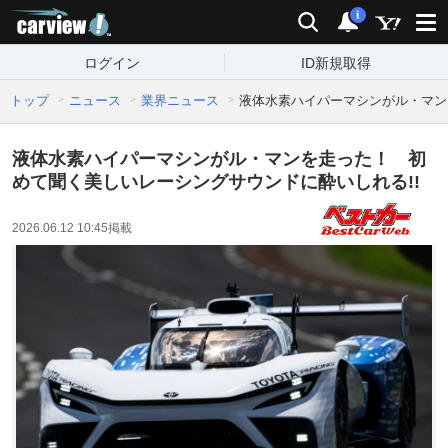
carview!
検索
通知
i
ログイン
ID新規取得
トップ
ニュース
業界ニュース
液体水素ハイパーマシンがル・マン
液体水素ハイパーマシンがル・マンを走った！ 初
めて聞く美しいレーシングサウンドに酔いしれる!!
2026.06.12 10:45
掲載