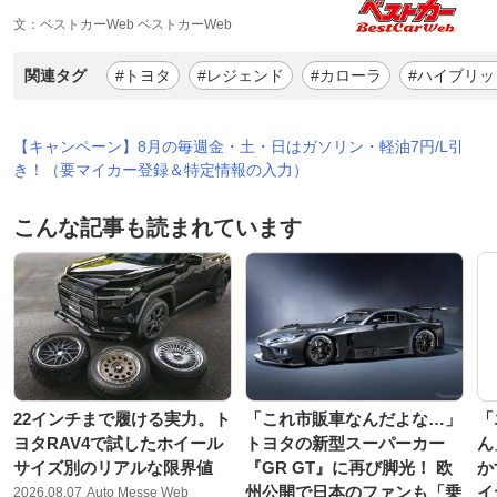
文：ベストカーWeb ベストカーWeb
関連タグ
#トヨタ
#レジェンド
#カローラ
#ハイブリッ
【キャンペーン】8月の毎週金・土・日はガソリン・軽油7円/L引
き！（要マイカー登録＆特定情報の入力）
こんな記事も読まれています
22インチまで履ける実力。ト
「これ市販車なんだよな…」
「
ヨタRAV4で試したホイール
トヨタの新型スーパーカー
ん
サイズ別のリアルな限界値
『GR GT』に再び脚光！ 欧
か
州公開で日本のファンも「乗
イ
2026.08.07
Auto Messe Web