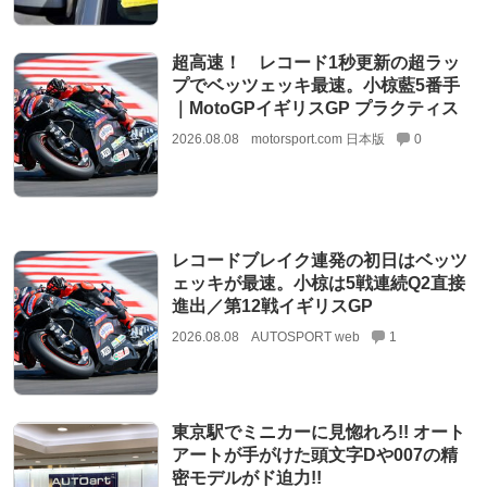
超高速！ レコード1秒更新の超ラッ
プでベッツェッキ最速。小椋藍5番手
｜MotoGPイギリスGP プラクティス
2026.08.08
motorsport.com 日本版
0
レコードブレイク連発の初日はベッツ
ェッキが最速。小椋は5戦連続Q2直接
進出／第12戦イギリスGP
2026.08.08
AUTOSPORT web
1
東京駅でミニカーに見惚れろ!! オート
アートが手がけた頭文字Dや007の精
密モデルがド迫力!!