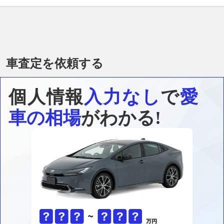
車査定を依頼する
個人情報
入力なし
で
愛
車の相場
がわかる!