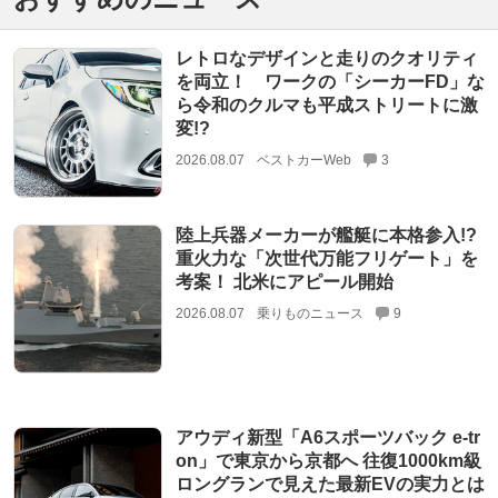
レトロなデザインと走りのクオリティ
を両立！ ワークの「シーカーFD」な
ら令和のクルマも平成ストリートに激
変!?
2026.08.07
ベストカーWeb
3
陸上兵器メーカーが艦艇に本格参入!?
重火力な「次世代万能フリゲート」を
考案！ 北米にアピール開始
2026.08.07
乗りものニュース
9
アウディ新型「A6スポーツバック e-tr
on」で東京から京都へ 往復1000km級
ロングランで見えた最新EVの実力とは