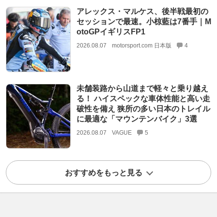
アレックス・マルケス、後半戦最初の
セッションで最速。小椋藍は7番手｜M
otoGPイギリスFP1
2026.08.07
motorsport.com 日本版
4
未舗装路から山道まで軽々と乗り越え
る！ ハイスペックな車体性能と高い走
破性を備え 狭所の多い日本のトレイル
に最適な「マウンテンバイク」3選
2026.08.07
VAGUE
5
おすすめをもっと見る