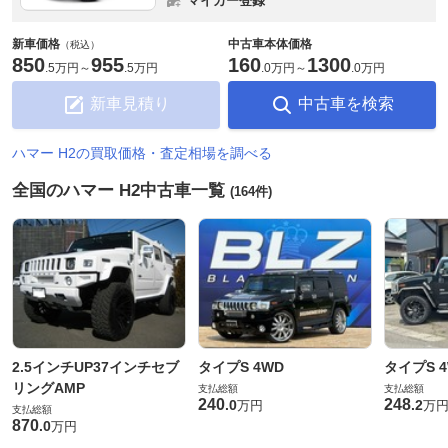
マイカー登録
新車価格
中古車本体価格
（税込）
850
955
160
1300
.
5万円
～
.
5万円
.
0万円
～
.
0万円
新車見積り
中古車を検索
ハマー H2の買取価格・査定相場を調べる
全国のハマー H2中古車一覧
(164件)
2.5インチUP37インチセブ
タイプS 4WD
タイプS 
リングAMP
支払総額
支払総額
240
248
.
0
.
2
万円
万
支払総額
870
.
0
万円