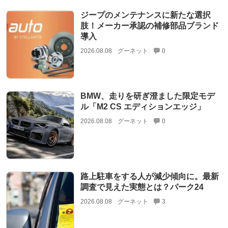
ジープのメンテナンスに新たな選択
肢！メーカー承認の補修部品ブランド
導入
2026.08.08
グーネット
0
BMW、走りを研ぎ澄ました限定モデ
ル「M2 CS エディションエッジ」
2026.08.08
グーネット
0
路上駐車をする人が減少傾向に。最新
調査で見えた実態とは？パーク24
2026.08.08
グーネット
3