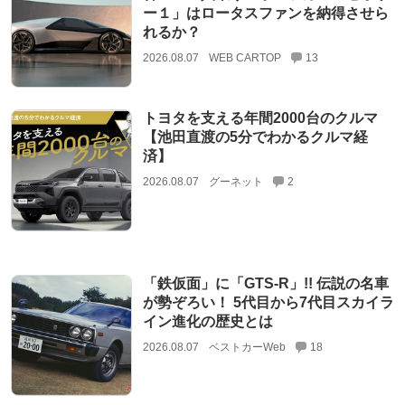
ー１」はロータスファンを納得させら
れるか？
2026.08.07
WEB CARTOP
13
トヨタを支える年間2000台のクルマ
【池田直渡の5分でわかるクルマ経
済】
2026.08.07
グーネット
2
「鉄仮面」に「GTS-R」!! 伝説の名車
が勢ぞろい！ 5代目から7代目スカイラ
イン進化の歴史とは
2026.08.07
ベストカーWeb
18