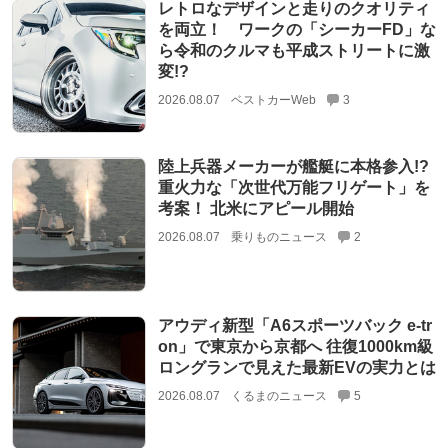
レトロなデザインと走りのクオリティ
を両立！ ワークの「シーカーFD」な
ら令和のクルマも平成ストリートに激
変!?
2026.08.07
ベストカーWeb
3
陸上兵器メーカーが艦艇に本格参入!?
重火力な「次世代万能フリゲート」を
考案！ 北米にアピール開始
2026.08.07
乗りものニュース
2
アウディ新型「A6スポーツバック e-tr
on」で東京から京都へ 往復1000km級
ロングランで見えた最新EVの実力とは
2026.08.07
くるまのニュース
5