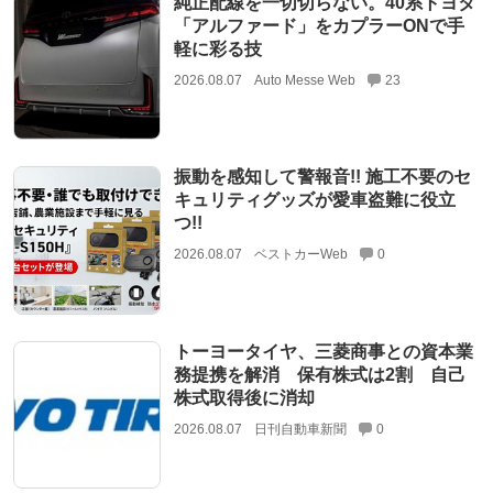
純正配線を一切切らない。40系トヨタ
「アルファード」をカプラーONで手
軽に彩る技
2026.08.07
Auto Messe Web
23
振動を感知して警報音!! 施工不要のセ
キュリティグッズが愛車盗難に役立
つ!!
2026.08.07
ベストカーWeb
0
トーヨータイヤ、三菱商事との資本業
務提携を解消 保有株式は2割 自己
株式取得後に消却
2026.08.07
日刊自動車新聞
0