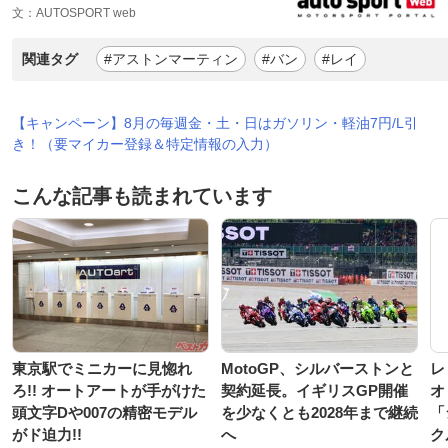
文：AUTOSPORT web
関連タグ
#アストンマーティン
#バン
#レイ
【キャンペーン】8月の毎週金・土・日はガソリン・軽油7円/L引
き！（要マイカー登録＆特定情報の入力）
こんな記事も読まれています
東京駅でミニカーに見惚れ
MotoGP、シルバーストンと
レ
ろ!! オートアートが手がけた
契約延長。イギリスGP開催
オ
頭文字Dや007の精密モデル
を少なくとも2028年まで継続
「
がド迫力!!
へ
ク