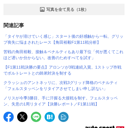
写真を全て見る（1枚）
関連記事
「タイヤが溶けていく感じ」スタート後の好感触から一転、グリッ
プ喪失に悩まされたレース【角田裕毅F1第11戦分析】
苦戦の角田裕毅、接触＆ペナルティもあり最下位「何が悪くてこれ
ほど遅いか分からない。改善のためすべてを試す」
【F1第11戦決勝の要点】アロンソが3戦連続入賞。1ストップ作戦
でボルトレートとの師弟対決を制する
クラッシュのアントネッリに、次戦3グリッド降格のペナルティ
「フェルスタッペンをリタイアさせてしまい申し訳ない」
ノリスが今季3勝目、手に汗握る大接戦を制す。フェルスタッペ
ン、失意の1周リタイア【決勝レポート／F1第11戦】