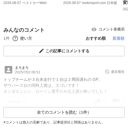
変
2026.08.07
ベストカーWeb
2026.08.07
motorsport.com 日本版
20
みんなのコメント
コメント非表示
1件
使い方
おすすめ順
新着順
この記事にコメントする
まろまろ
違反報告
2025/7/02 06:51
トップチームが３台未走行で１台は２周回遅れの GP。
ザウバー２台の同時入賞は、スゴいです！
ホンダエンジン、ローソン選手の６位入賞が救いでした！
0
0
返信0件
全てのコメントを読む（1件）
※コメントは個人の見解であり、記事提供社と関係はありません。