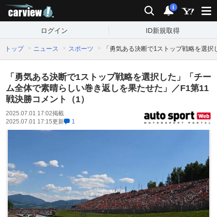
carview!
検索
通知
i
ログイン
ID新規取得
トップ
ニュース
スポーツ
「勇気ある決断で1ストップ戦略を選択
「勇気ある決断で1ストップ戦略を選択した」「チー
ム全体で素晴らしい巻き返しを果たせた」／F1第11
戦決勝コメント（1）
2025.07.01 17:02
掲載
2025.07.01 17:15
更新
1