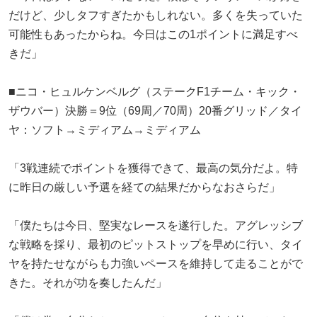
だけど、少しタフすぎたかもしれない。多くを失っていた
可能性もあったからね。今日はこの1ポイントに満足すべ
きだ」
■ニコ・ヒュルケンベルグ（ステークF1チーム・キック・
ザウバー）決勝＝9位（69周／70周）20番グリッド／タイ
ヤ：ソフト→ミディアム→ミディアム
「3戦連続でポイントを獲得できて、最高の気分だよ。特
に昨日の厳しい予選を経ての結果だからなおさらだ」
「僕たちは今日、堅実なレースを遂行した。アグレッシブ
な戦略を採り、最初のピットストップを早めに行い、タイ
ヤを持たせながらも力強いペースを維持して走ることがで
きた。それが功を奏したんだ」