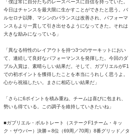
「僕は常に自分たちのレースペースに自信を持っていた。
今日はチャンスを最大限に生かすことができたと思う。バ
ルセロナ以降、マシンのバランスは改善され、パフォーマ
ンスもより一貫して引き出せるようになってきた。それは
大きな励みになっている」
「異なる特性のレイアウトを持つ3つのサーキットにおい
て、連続して良好なパフォーマンスを発揮した。今回のダ
ブル入賞は、素晴らしい結果だ。そして、ガブリエルがF1
での初ポイントを獲得したことを本当にうれしく思うよ。
心から祝福したい。まさに相応しい結果だ」
「さらに6ポイントを積み重ね、チームは喜びに包まれ、
勢いも得ている。この調子を維持していきたいね」
■ガブリエル・ボルトレート（ステークF1チーム・キッ
ク・ザウバー）決勝＝8位（69周／70周）8番グリッド／タ