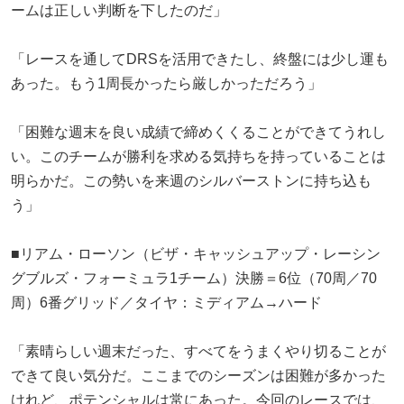
ームは正しい判断を下したのだ」
「レースを通してDRSを活用できたし、終盤には少し運も
あった。もう1周長かったら厳しかっただろう」
「困難な週末を良い成績で締めくくることができてうれし
い。このチームが勝利を求める気持ちを持っていることは
明らかだ。この勢いを来週のシルバーストンに持ち込も
う」
■リアム・ローソン（ビザ・キャッシュアップ・レーシン
グブルズ・フォーミュラ1チーム）決勝＝6位（70周／70
周）6番グリッド／タイヤ：ミディアム→ハード
「素晴らしい週末だった、すべてをうまくやり切ることが
できて良い気分だ。ここまでのシーズンは困難が多かった
けれど、ポテンシャルは常にあった。今回のレースでは、