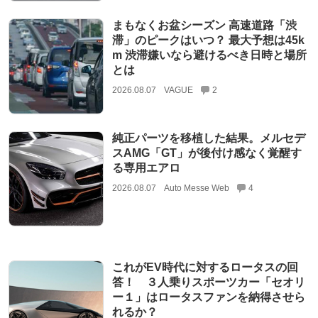
まもなくお盆シーズン 高速道路「渋
滞」のピークはいつ？ 最大予想は45k
m 渋滞嫌いなら避けるべき日時と場所
とは
2026.08.07
VAGUE
2
純正パーツを移植した結果。メルセデ
スAMG「GT」が後付け感なく覚醒す
る専用エアロ
2026.08.07
Auto Messe Web
4
これがEV時代に対するロータスの回
答！ ３人乗りスポーツカー「セオリ
ー１」はロータスファンを納得させら
れるか？