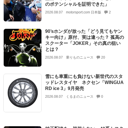
のポテンシャルを証明できた」
2026.08.07
motorsport.com 日本版
2
90’sホンダが放った「どう見てもヤン
キー向け」原付、実は違った？ 孤高の
スクーター「JOKER」その真の狙い
とは？
2026.08.07
乗りものニュース
20
雪にも車重にも負けない新世代のスタ
ッドレスタイヤ ネクセン「WINGUA
RD ice 3」9月発売
2026.08.07
くるまのニュース
0