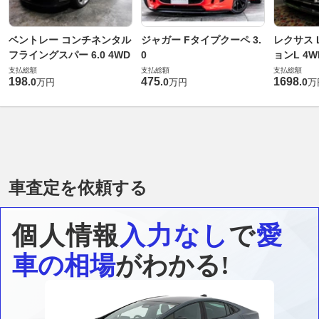
ベントレー コンチネンタル
ジャガー Fタイプクーペ 3.
レクサス L
フライングスパー 6.0 4WD
0
ョンL 4W
支払総額
支払総額
支払総額
198
475
1698
.
0
.
0
.
0
万円
万円
万
車査定を依頼する
個人情報
入力なし
で
愛
車の相場
がわかる!