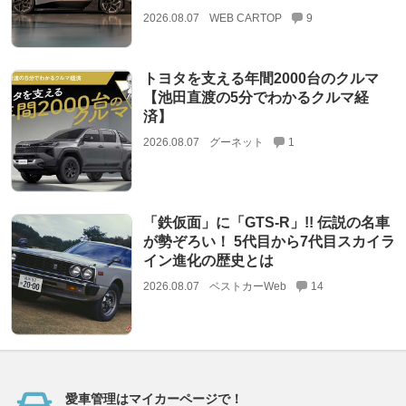
2026.08.07
WEB CARTOP
9
トヨタを支える年間2000台のクルマ
【池田直渡の5分でわかるクルマ経
済】
2026.08.07
グーネット
1
「鉄仮面」に「GTS-R」!! 伝説の名車
が勢ぞろい！ 5代目から7代目スカイラ
イン進化の歴史とは
2026.08.07
ベストカーWeb
14
愛車管理はマイカーページで！