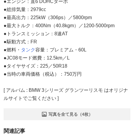
●エンジン：直6 DOHCターボ
●総排気量：2979cc
●最高出力：225kW（306ps）／5800rpm
●最大トルク：400Nm（40.8kgm）／1200-5000rpm
●トランスミッション：8速AT
●駆動方式：FR
●燃料・
タンク
容量：プレミアム・60L
●JC08モード燃費：12.5km／L
●タイヤサイズ：225／50R18
●当時の車両価格（税込）：750万円
[ アルバム : BMW 3シリーズ グランツーリスモ はオリジナ
ルサイトでご覧ください ]
写真を全て見る（4枚）
関連記事