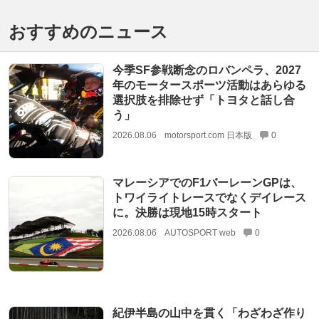
おすすめのニュース
今季SF参戦断念のロバンペラ、2027
年のモータースポーツ活動はあらゆる
選択肢を排除せず「トヨタと話し合
う」
2026.08.06
motorsport.com 日本版
0
マレーシアでのF1バーレーンGPは、
トワイライトレースでなくデイレース
に。決勝は現地15時スタート
2026.08.06
AUTOSPORT web
0
紀伊半島の山中を貫く「わざわざ作り