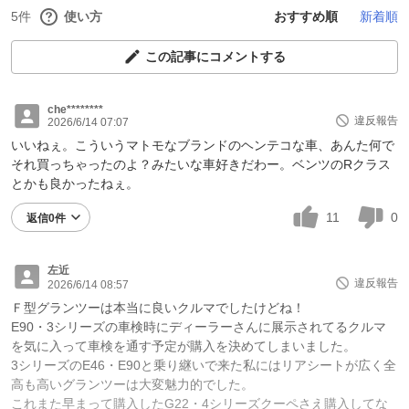
5件
使い方
おすすめ順
新着順
この記事にコメントする
che********
違反報告
2026/6/14 07:07
いいねぇ。こういうマトモなブランドのヘンテコな車、あんた何で
それ買っちゃったのよ？みたいな車好きだわー。ベンツのRクラス
とかも良かったねぇ。
11
0
返信0件
左近
違反報告
2026/6/14 08:57
Ｆ型グランツーは本当に良いクルマでしたけどね！
E90・3シリーズの車検時にディーラーさんに展示されてるクルマ
を気に入って車検を通す予定が購入を決めてしまいました。
3シリーズのE46・E90と乗り継いで来た私にはリアシートが広く全
高も高いグランツーは大変魅力的でした。
これまた早まって購入したG22・4シリーズクーペさえ購入してな