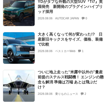
YDがタフな外観の大型SUV『Ti7』英
国発売 新開発のプラグインハイブリ
ッド採用
2026.08.06
AUTOCAR JAPAN
0
大きく高くなって何が変わった!? 日
産新旧キックスをサイズ、価格、装備
で比較
2026.08.06
ベストカーWeb
1
ついに地上走った“米露中以外の”量産
前提のステルス戦闘機！ エンジンの懸
念も解消 準備は万端 あとは飛ぶだ
け？
2026.08.06
乗りものニュース
2