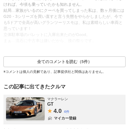
ければ、今頃も乗っていたかも知れません。
結局…家族がいるのにクーペを買ってしまった私は、数ヶ月後には
G20・3シリーズを買い直すと言う失態をやらかしましたが、今で
も5ドアで全高が高いグランツーリスモは、私は素晴らしい車両と
思っています！
立体駐車場のパレットに入庫出来たのがGood。
まぁ…流石に中古車は嫌いだから、後の祭りです。
9
2
返信0件
全てのコメントを読む（5件）
※コメントは個人の見解であり、記事提供社と関係はありません。
この記事に出てきたクルマ
マクラーレン
GT
4.
0
4件
マイカー登録