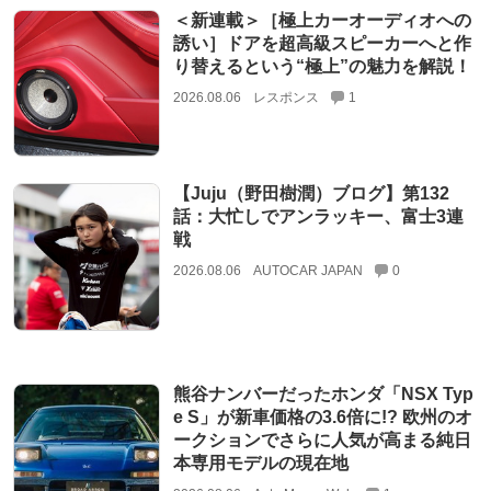
＜新連載＞［極上カーオーディオへの
誘い］ドアを超高級スピーカーへと作
り替えるという“極上”の魅力を解説！
2026.08.06
レスポンス
1
【Juju（野田樹潤）ブログ】第132
話：大忙しでアンラッキー、富士3連
戦
2026.08.06
AUTOCAR JAPAN
0
熊谷ナンバーだったホンダ「NSX Typ
e S」が新車価格の3.6倍に!? 欧州のオ
ークションでさらに人気が高まる純日
本専用モデルの現在地