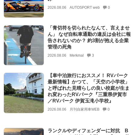
2026.08.06
AUTOSPORT web
0
「青切符を切られたなんて、言えませ
ん」 なぜ自転車通勤の違反は会社に報
告されないのか？ 約3割が抱える企業
管理の死角
2026.08.06
Merkmal
3
【車中泊旅行におススメ！ RVパーク
最新情報】かつて、「天空の小学校」
と呼ばれた見晴らしの良い校庭が生ま
れ変わったRVパーク『三重県伊賀市
／RVパーク 伊賀玉滝小学校』
2026.08.06
月刊自家用車WEB
0
ランクルやディフェンダーに対抗 B