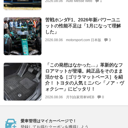
2026.08.06
Auto Messe Web
1
苦戦ホンダF1、2026年新パワーユニ
ットの性能不足は「1月になって理解
した」
2026.08.06
motorsport.com 日本版
3
「この発想はなかった…」革新的なフ
ロアマットが登場。純正品をそのまま
活かせる［ゴリラマットベース］を紹
介！ トヨタの人気ミニバン「ノア・ヴ
ォクシー」にピッタリ！
2026.08.06
月刊自家用車WEB
0
愛車管理はマイカーページで！
登録してお得なクーポンを獲得しよう