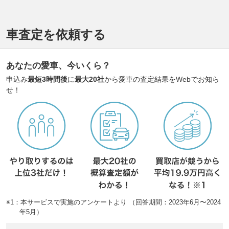
車査定を依頼する
あなたの愛車、今いくら？
申込み
最短3時間後
に
最大20社
から愛車の査定結果をWebでお知ら
せ！
※1：本サービスで実施のアンケートより （回答期間：2023年6月〜2024
年5月）