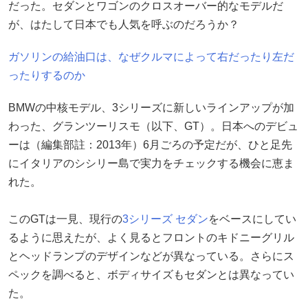
だった。セダンとワゴンのクロスオーバー的なモデルだ
が、はたして日本でも人気を呼ぶのだろうか？
ガソリンの給油口は、なぜクルマによって右だったり左だ
ったりするのか
BMWの中核モデル、3シリーズに新しいラインアップが加
わった、グランツーリスモ（以下、GT）。日本へのデビュ
ーは（編集部註：2013年）6月ごろの予定だが、ひと足先
にイタリアのシシリー島で実力をチェックする機会に恵ま
れた。
このGTは一見、現行の
3シリーズ セダン
をベースにしてい
るように思えたが、よく見るとフロントのキドニーグリル
とヘッドランプのデザインなどが異なっている。さらにス
ペックを調べると、ボディサイズもセダンとは異なってい
た。