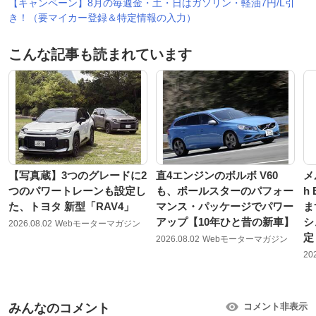
【キャンペーン】8月の毎週金・土・日はガソリン・軽油7円/L引
き！（要マイカー登録＆特定情報の入力）
こんな記事も読まれています
【写真蔵】3つのグレードに2
直4エンジンのボルボ V60
メ
つのパワートレーンも設定し
も、ポールスターのパフォー
h
た、トヨタ 新型「RAV4」
マンス・パッケージでパワー
ま
アップ【10年ひと昔の新車】
シ
2026.08.02
Webモーターマガジン
定
2026.08.02
Webモーターマガジン
20
みんなのコメント
コメント非表示