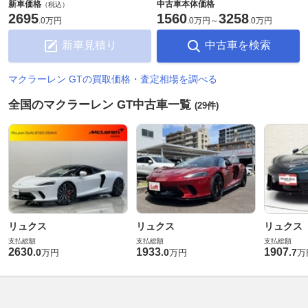
新車価格
中古車本体価格
（税込）
2695
1560
3258
.
0万円
.
0万円
～
.
0万円
新車見積り
中古車を検索
マクラーレン GTの買取価格・査定相場を調べる
全国のマクラーレン GT中古車一覧
(29件)
リュクス
リュクス
リュクス
支払総額
支払総額
支払総額
2630
1933
1907
.
0
.
0
.
7
万円
万円
万