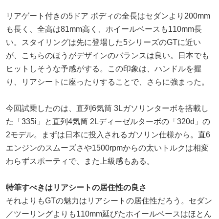
リアゲート付きの5ドア ボディの全長はセダンより200mm
も長く、全高は81mm高く、ホイールベースも110mm長
い。スタイリングは先に登場した5シリーズのGTに近い
が、こちらのほうがデザインのバランスは良い。日本でも
ヒットしそうな予感がする。この印象は、ハンドルを握
り、リアシートに座ったりすることで、さらに強まった。
今回試乗したのは、直列6気筒 3Lガソリンターボを搭載し
た「335i」と直列4気筒 2Lディーゼルターボの「320d」の
2モデル。まずは日本に投入されるガソリン仕様から。直6
エンジンのスムーズさや1500rpmからの太いトルクは相変
わらずスポーティで、また上級感もある。
特筆すべきはリアシートの居住性の良さ
それよりもGTの魅力はリアシートの居住性だろう。セダン
／ツーリングよりも110mm延びたホイールベースはほとん