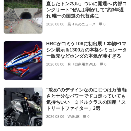
直したトンネル」ついに開通へ 内部コ
ンクリート“ぜんぶ剥がして”約3年遅
れ 唯一の国道の代替路に
2026.08.06
乗りものニュース
0
HRCがコミケ108に初出展！本物F1マ
シン展示＆1300万の本格シミュレータ
ー販売などホンダの本気が凄すぎる
2026.08.06
月刊自家用車WEB
0
“攻め”のデザインなのにじつは万能 軽
さと十分なパワーでドコ走っていても
気持ちいい ミドルクラスの国産「ス
トリートファイター」3選
2026.08.06
VAGUE
0