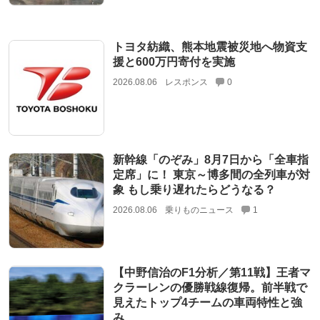
トヨタ紡織、熊本地震被災地へ物資支
援と600万円寄付を実施
2026.08.06
レスポンス
0
新幹線「のぞみ」8月7日から「全車指
定席」に！ 東京～博多間の全列車が対
象 もし乗り遅れたらどうなる？
2026.08.06
乗りものニュース
1
【中野信治のF1分析／第11戦】王者マ
クラーレンの優勝戦線復帰。前半戦で
見えたトップ4チームの車両特性と強
み