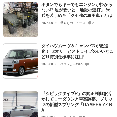
ボタンでもキーでもエンジンが掛から
ない!? 運が悪いと「地獄の連打」 米
兵を苦しめた「クセ強の軍用車」とは
2026.08.08
乗りものニュース
8
ダイハツムーヴ＆キャンバスが激進
化！ セオリーとストライプのいいとこ
どり特別仕様車に注目!!
2026.08.08
ベストカーWeb
0
『シビックタイプR』の純正制御を活
かしてローダウンと車高調整、ブリッ
ツの新型スプリング「DAMPER ZZ-R
A」