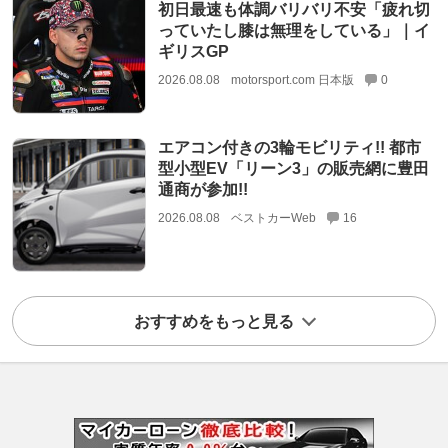
初日最速も体調バリバリ不安「疲れ切
っていたし膝は無理をしている」｜イ
ギリスGP
2026.08.08
motorsport.com 日本版
0
エアコン付きの3輪モビリティ!! 都市
型小型EV「リーン3」の販売網に豊田
通商が参加!!
2026.08.08
ベストカーWeb
16
おすすめをもっと見る