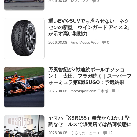
2026.08.08
レスポンス
3
重いEVやSUVでも滑らせない。ネク
センの新型「ウインガード アイス 3」
が示す高い制動力
2026.08.08
Auto Messe Web
0
野尻智紀が2戦連続ポールポジショ
ン！ 太田、フラガ続く｜スーパーフ
ォーミュラ第8戦SUGO：予選結果
2026.08.08
motorsport.com 日本版
0
ヤマハ「XSR155」発売から1か月 堅
調なセールスで販売店では品薄状態に
2026.08.08
くるまのニュース
12