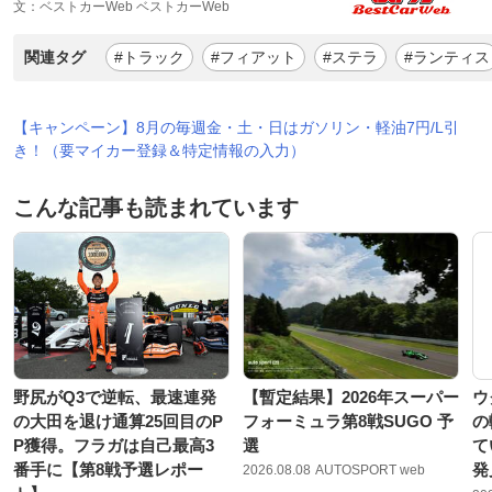
文：ベストカーWeb ベストカーWeb
関連タグ
#トラック
#フィアット
#ステラ
#ランティス
【キャンペーン】8月の毎週金・土・日はガソリン・軽油7円/L引
き！（要マイカー登録＆特定情報の入力）
こんな記事も読まれています
野尻がQ3で逆転、最速連発
【暫定結果】2026年スーパー
ウ
の大田を退け通算25回目のP
フォーミュラ第8戦SUGO 予
の
P獲得。フラガは自己最高3
選
て
番手に【第8戦予選レポー
発
2026.08.08
AUTOSPORT web