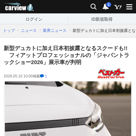
carview!
検索
通知
i
ログイン
ID新規取得
トップ
ニュース
業界ニュース
新型デュカトに加え日本初披露とな
新型デュカトに加え日本初披露となるスクードも!!
フィアットプロフェッショナルの「ジャパントラ
ックショー2026」展示車が判明
2026.05.10 10:00
掲載
1