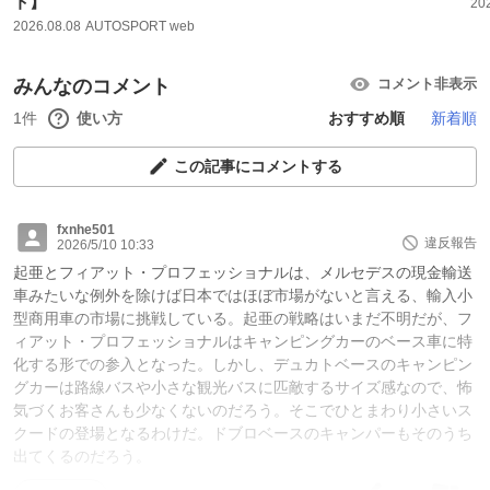
ト】
20
2026.08.08
AUTOSPORT web
みんなのコメント
コメント非表示
1件
使い方
おすすめ順
新着順
この記事にコメントする
fxnhe501
違反報告
2026/5/10 10:33
起亜とフィアット・プロフェッショナルは、メルセデスの現金輸送
車みたいな例外を除けば日本ではほぼ市場がないと言える、輸入小
型商用車の市場に挑戦している。起亜の戦略はいまだ不明だが、フ
ィアット・プロフェッショナルはキャンピングカーのベース車に特
化する形での参入となった。しかし、デュカトベースのキャンピン
グカーは路線バスや小さな観光バスに匹敵するサイズ感なので、怖
気づくお客さんも少なくないのだろう。そこでひとまわり小さいス
クードの登場となるわけだ。ドブロベースのキャンパーもそのうち
出てくるのだろう。