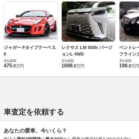
ジャガー Fタイプクーペ 3.
レクサス LM 500h バージ
ベントレ
0
ョンL 4WD
フライングス
支払総額
支払総額
支払総額
475
1698
198
.
0
.
0
.
0
万円
万円
万
車査定を依頼する
あなたの愛車、今いくら？