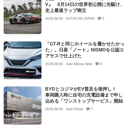
V』 8月14日の世界初公開に先駆け、
史上最速ラップ樹立
2026.08.08
AUTOCAR JAPAN
0
「GT-Rと同じホイールを履かせたかっ
た」。日産「ノート」NISMOを公認エ
アサスで仕上げた
2026.08.08
Auto Messe Web
6
BYDとコジマがEV普及を後押し！
車両購入時に自宅の充電設備まで申し
込める「ワンストップサービス」開始
2026.08.08
Auto Prove
7