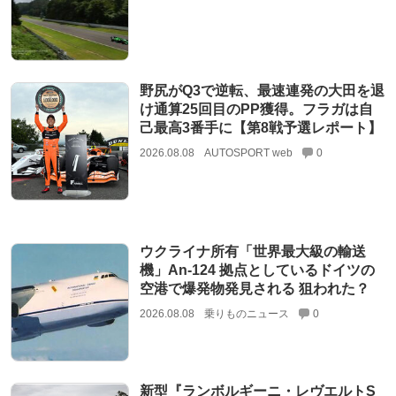
野尻がQ3で逆転、最速連発の大田を退
け通算25回目のPP獲得。フラガは自
己最高3番手に【第8戦予選レポート】
2026.08.08
AUTOSPORT web
0
ウクライナ所有「世界最大級の輸送
機」An-124 拠点としているドイツの
空港で爆発物発見される 狙われた？
2026.08.08
乗りものニュース
0
新型『ランボルギーニ・レヴエルトS