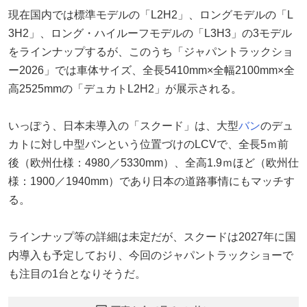
現在国内では標準モデルの「L2H2」、ロングモデルの「L
3H2」、ロング・ハイルーフモデルの「L3H3」の3モデル
をラインナップするが、このうち「ジャパントラックショ
ー2026」では車体サイズ、全長5410mm×全幅2100mm×全
高2525mmの「デュカトL2H2」が展示される。
いっぽう、日本未導入の「スクード」は、大型
バン
のデュ
カトに対し中型バンという位置づけのLCVで、全長5ｍ前
後（欧州仕様：4980／5330mm）、全高1.9ｍほど（欧州仕
様：1900／1940mm）であり日本の道路事情にもマッチす
る。
ラインナップ等の詳細は未定だが、スクードは2027年に国
内導入も予定しており、今回のジャパントラックショーで
も注目の1台となりそうだ。