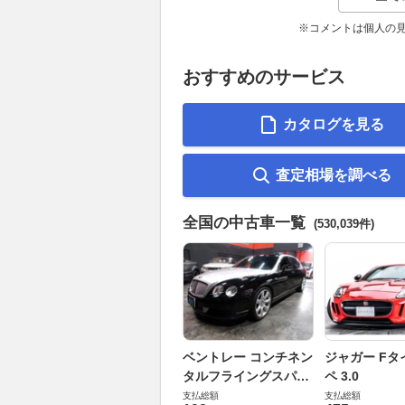
※コメントは個人の
おすすめのサービス
カタログを見る
査定相場を調べる
全国の中古車一覧
(530,039件)
ベントレー コンチネン
ジャガー Fタ
タルフライングスパー
ペ 3.0
6.0 4WD
支払総額
支払総額