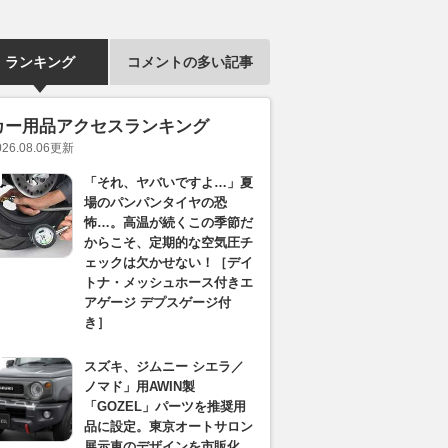
ランキング
コメントの多い記事
カー用品アクセスランキング
026.08.06
更新
「それ、ヤバいですよ…」夏
場のパンパンタイヤの恐
怖…。高温が続くこの季節だ
からこそ、定期的な空気圧チ
ェックは欠かせない！［デイ
トナ・メッシュホース付きエ
アゲージ デプスゲージ付
き］
スズキ、ジムニー シエラ／
ノマド」用AWIN製
「GOZEL」パーツを推奨用
品に設定。東京オートサロン
展示車のデザインを市販化