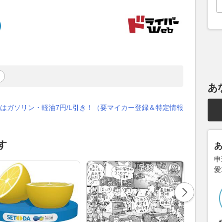
ラ
あ
はガソリン・軽油7円/L引き！（要マイカー登録＆特定情報
す
申
愛