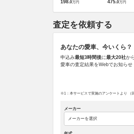
198
.
475
.
0
0
万円
万円
査定を依頼する
あなたの愛車、今いくら？
申込み
最短3時間後
に
最大20社
か
愛車の査定結果をWebでお知らせ
※1：本サービスで実施のアンケートより （回答
メーカー
年式