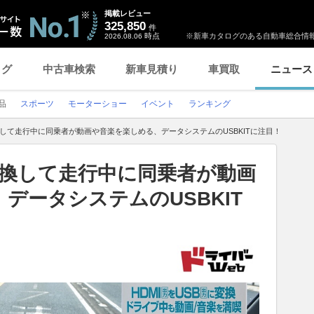
掲載レビュー
325,850
件
時点
※新車カタログのある自動車総合情報
2026.08.06
ログ
中古車検索
新車見積り
車買取
ニュース
品
スポーツ
モーターショー
イベント
ランキング
変換して走行中に同乗者が動画や音楽を楽しめる、データシステムのUSBKITに注目！
B変換して走行中に同乗者が動画
データシステムのUSBKIT