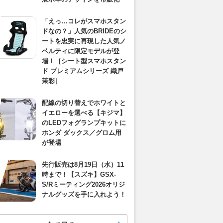
「えっ…コレがスマホスタン
ドなの？」人気のBRIDEのシ
ートを忠実に再現した人気ノ
ベルティに限定モデルが登
場！［シート型スマホスタン
ド プレミアムシリーズ 織戸
茉彩］
配線の切り替えでホワイトと
イエローを選べる【キジマ】
のLEDフォグランプキットに
ホンダ ダックス／グロム用
が登場
先行販売は8月19日（水）11
時まで！【スズキ】GSX-
S/Rミーティング2026オリジ
ナルグッズを手に入れよう！