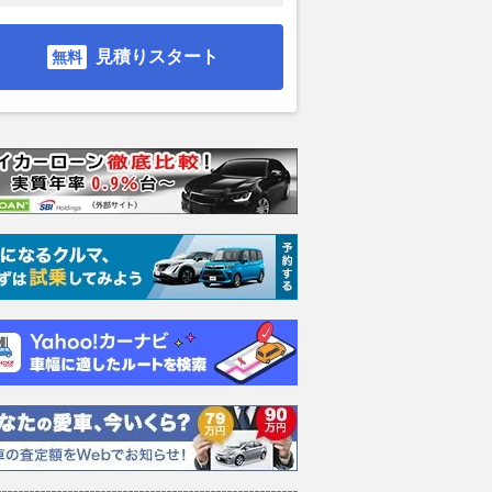
見積りスタート
イス ゴース
ホンダ NSX 3.0
日産 エルグランド 3.5
日産 
スロイス ゴ
VIP パワーシートパッ
ック 
支払総額
898
.
0
万円
世代 / RR4)
ケージ
支払総額
支払総額
684
.
220
.
0
0
万円