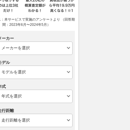
ックF1の抱える課題
運転支援や安全装備が充実する
スバル「ステ
有？ アップデート効
と運転技術の差は埋まる？ む
表 さらなる
1：本サービスで実施のアンケートより （回答期
現状に「開発プロセス
しろ「上手」「下手」の差がク
2026.08.06
くる
間：2023年6月〜2024年5月）
なきゃ」
ッキリする可能性大！
motorsport.com 日本版
2026.08.06
WEB CARTOP
メーカー
モデル
年式
走行距離