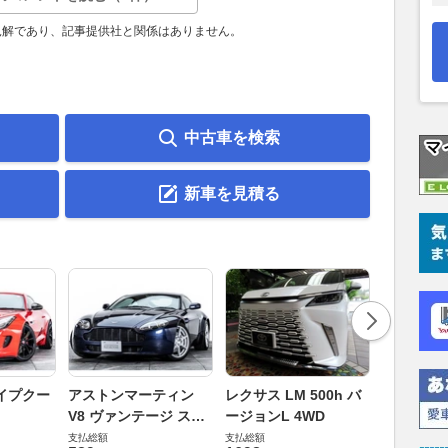
見解であり、記事提供社と関係はありません。
中古車を検索
新車を見積る
ロールスロ
イプクー
アストンマーティン
レクサス LM 500h バ
ト ロール
V8 ヴァンテージ スポ
ージョンL 4WD
ースト(第1
支払総額
ーツシフト
支払総額
支払総額
905
.
1
万円