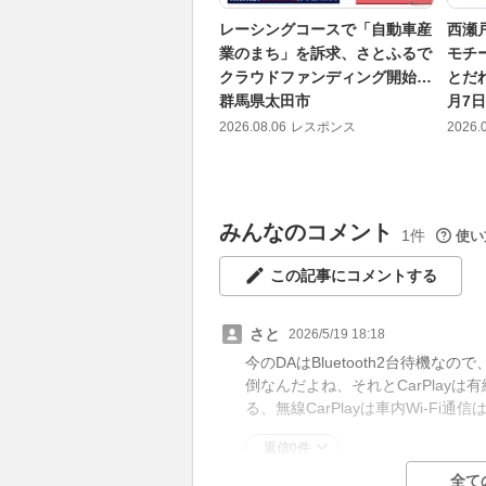
レーシングコースで「自動車産
西瀬
業のまち」を訴求、さとふるで
モチ
クラウドファンディング開始…
とだ
群馬県太田市
月7
2026.08.06
レスポンス
2026.
みんなのコメント
1件
使い
この記事にコメントする
さと
2026/5/19 18:18
今のDAはBluetooth2台待機な
倒なんだよね、それとCarPlayは
る、無線CarPlayは車内Wi-F
返信0件
全て