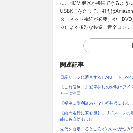
に、HDMI機器が接続できるよう
USBKITを介して、例えばAmazon
ターネット接続が必要）や、DVD
器による多彩な映像・音楽コンテ
関連記事
日産リーフに適合するTV-KIT「NTV
【これ便利！】愛車探しのお助けアイテム
ャーに注目
【幌車に御利益あり!?】軽井沢にある
【雨天走行に安心感】ブリヂストンの新
能にも自信あり!?
先代を否定するところがないのが悩み!