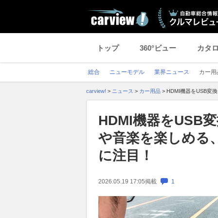
トップ
360°ビュー
カタ
総合
ニューモデル
業界ニュース
カー用
carview!
>
ニュース
>
カー用品
>
HDMI機器をUSB
HDMI機器をUS
や音楽を楽しめる、
に注目！
2026.05.19 17:05
掲載
1