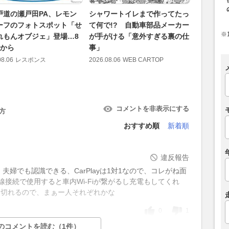
戸道の瀬戸田PA、レモン
シャワートイレまで作ってたっ
キャデラ
ーフのフォトスポット「せ
て何で!? 自動車部品メーカー
は新参特
※
れもんオブジェ」登場…8
が手がける「意外すぎる裏の仕
果で劣る
日から
事」
を確立し
08.06
レスポンス
2026.08.06
WEB CARTOP
2026.08.06
コメントを非表示にする
方
おすすめ順
新着順
違反報告
ので、夫婦でも認識できる、CarPlayは1対1なので、コレがね面
有線接続で使用すると車内Wi-Fiが繋がるし充電もしてくれ
i通信は切れるので、まぁー人それぞれかな
0
1
のコメントを読む（1件）