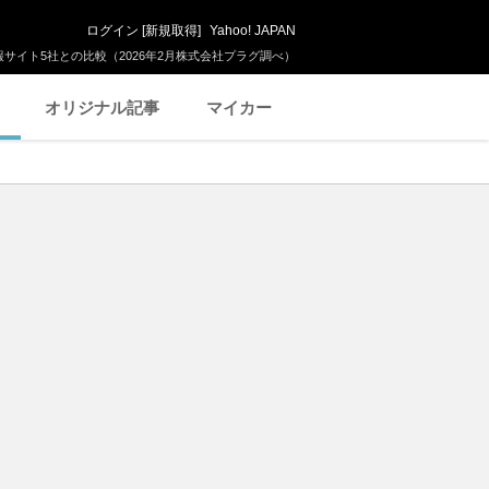
ログイン
[
新規取得
]
Yahoo! JAPAN
サイト5社との比較（2026年2月株式会社プラグ調べ）
オリジナル記事
マイカー