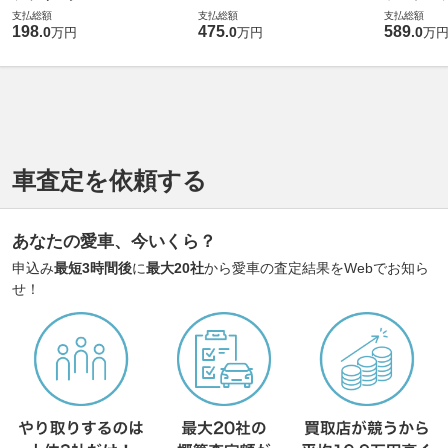
支払総額
支払総額
支払総額
198
475
589
.
0
.
0
.
0
万円
万円
万
車査定を依頼する
あなたの愛車、今いくら？
申込み
最短3時間後
に
最大20社
から愛車の査定結果をWebでお知ら
せ！