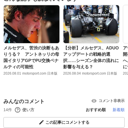
メルセデス、苦渋の決断もあ
【分析】メルセデス、ADUO
ア
りうる？ アントネッリの母
アップデートの戦略的選
開
国イタリアGPでPU交換ペナ
択……シーズン全体の流れに
へ
ルティの可能性
影響を与える？
に
2026.08.01
motorsport.com 日本版
2026.08.04
motorsport.com 日本版
20
みんなのコメント
コメント非表示
14件
使い方
おすすめ順
新着順
この記事にコメントする