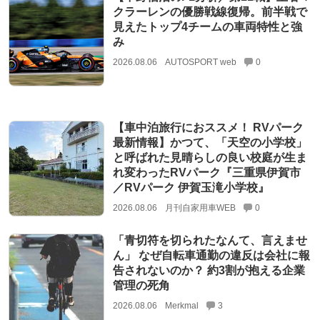
クラーレンの優勝戦線復帰。前半戦で
見えたトップ4チームの車両特性と強
み
2026.08.06
AUTOSPORT web
0
【車中泊旅行におススメ！ RVパーク
最新情報】かつて、「天空の小学校」
と呼ばれた見晴らしの良い校庭が生ま
れ変わったRVパーク『三重県伊賀市
／RVパーク 伊賀玉滝小学校』
2026.08.06
月刊自家用車WEB
0
「青切符を切られたなんて、言えませ
ん」 なぜ自転車通勤の違反は会社に報
告されないのか？ 約3割が抱える企業
管理の死角
2026.08.06
Merkmal
3