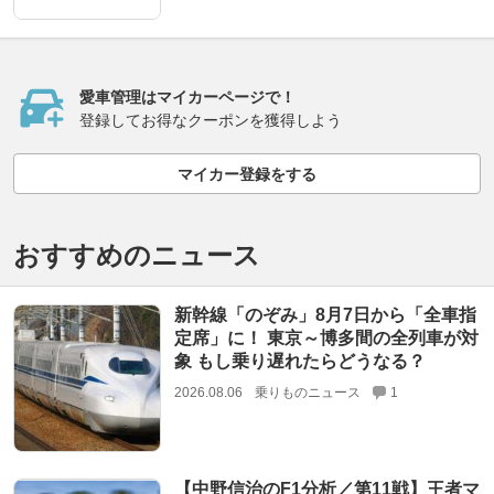
愛車管理はマイカーページで！
登録してお得なクーポンを獲得しよう
マイカー登録をする
おすすめのニュース
新幹線「のぞみ」8月7日から「全車指
定席」に！ 東京～博多間の全列車が対
象 もし乗り遅れたらどうなる？
2026.08.06
乗りものニュース
1
【中野信治のF1分析／第11戦】王者マ