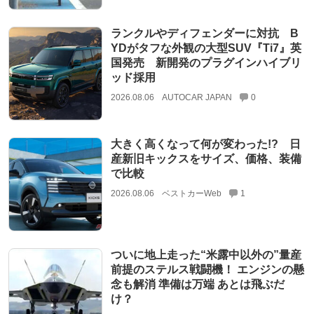
ランクルやディフェンダーに対抗 B
YDがタフな外観の大型SUV『Ti7』英
国発売 新開発のプラグインハイブリ
ッド採用
2026.08.06
AUTOCAR JAPAN
0
大きく高くなって何が変わった!? 日
産新旧キックスをサイズ、価格、装備
で比較
2026.08.06
ベストカーWeb
1
ついに地上走った“米露中以外の”量産
前提のステルス戦闘機！ エンジンの懸
念も解消 準備は万端 あとは飛ぶだ
け？