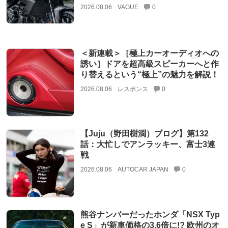
2026.08.06
VAGUE
0
＜新連載＞［極上カーオーディオへの
誘い］ドアを超高級スピーカーへと作
り替えるという“極上”の魅力を解説！
2026.08.06
レスポンス
0
【Juju（野田樹潤）ブログ】第132
話：大忙しでアンラッキー、富士3連
戦
2026.08.06
AUTOCAR JAPAN
0
熊谷ナンバーだったホンダ「NSX Typ
e S」が新車価格の3.6倍に!? 欧州のオ