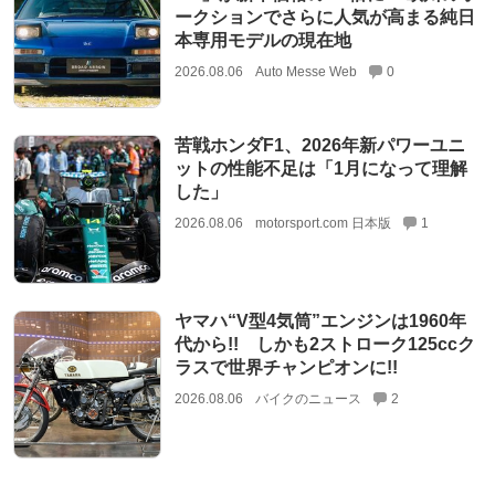
ークションでさらに人気が高まる純日
本専用モデルの現在地
2026.08.06
Auto Messe Web
0
苦戦ホンダF1、2026年新パワーユニ
ットの性能不足は「1月になって理解
した」
2026.08.06
motorsport.com 日本版
1
ヤマハ“V型4気筒”エンジンは1960年
代から!! しかも2ストローク125ccク
ラスで世界チャンピオンに!!
2026.08.06
バイクのニュース
2