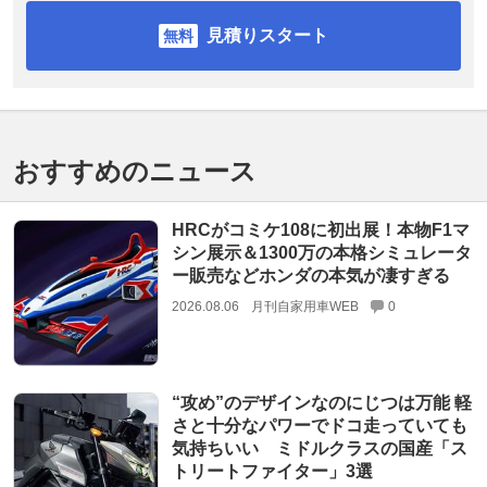
見積りスタート
おすすめのニュース
HRCがコミケ108に初出展！本物F1マ
シン展示＆1300万の本格シミュレータ
ー販売などホンダの本気が凄すぎる
2026.08.06
月刊自家用車WEB
0
“攻め”のデザインなのにじつは万能 軽
さと十分なパワーでドコ走っていても
気持ちいい ミドルクラスの国産「ス
トリートファイター」3選