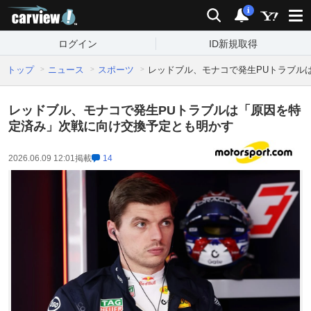
carview!
検索
通知
i
ログイン
ID新規取得
トップ
ニュース
スポーツ
レッドブル、モナコで発生PUトラブル
レッドブル、モナコで発生PUトラブルは「原因を特
定済み」次戦に向け交換予定とも明かす
2026.06.09 12:01
掲載
14