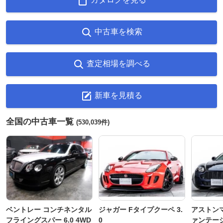
中古車を検索
査定相場を調べる
新車を見積る
全国の中古車一覧
(530,039件)
ベントレー コンチネンタル
ジャガー Fタイプクーペ 3.
アストンマ
フライングスパー 6.0 4WD
0
ァンテー