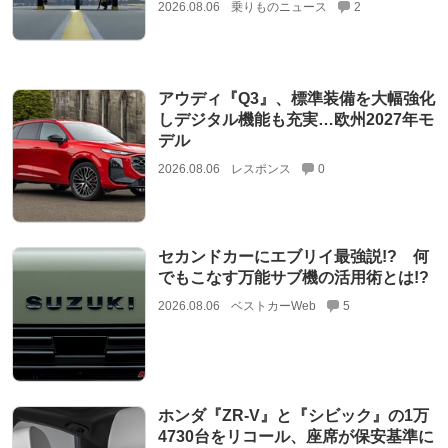
2026.08.06
乗りものニュース
2
アウディ『Q3』、標準装備を大幅強化
しデジタル機能も充実…欧州2027年モ
デル
2026.08.06
レスポンス
0
セカンドカーにエブリイ最強説!? 何
でもこなす万能サブ機の活用術とは!?
2026.08.06
ベストカーWeb
5
ホンダ『ZR-V』と『シビック』の1万
4730台をリコール、座席が保安基準に