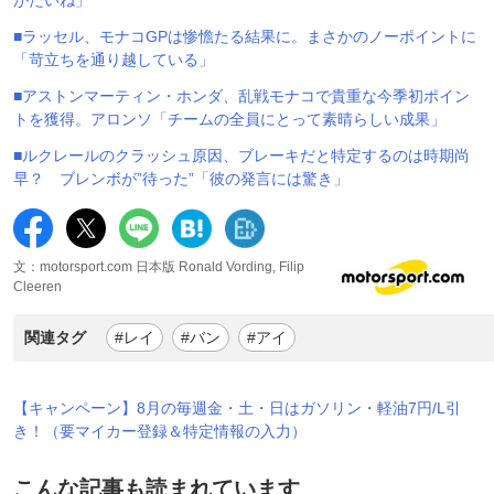
■ラッセル、モナコGPは惨憺たる結果に。まさかのノーポイントに
「苛立ちを通り越している」
■アストンマーティン・ホンダ、乱戦モナコで貴重な今季初ポイン
トを獲得。アロンソ「チームの全員にとって素晴らしい成果」
■ルクレールのクラッシュ原因、ブレーキだと特定するのは時期尚
早？ ブレンボが”待った”「彼の発言には驚き」
文：motorsport.com 日本版 Ronald Vording, Filip
Cleeren
関連タグ
#レイ
#バン
#アイ
【キャンペーン】8月の毎週金・土・日はガソリン・軽油7円/L引
き！（要マイカー登録＆特定情報の入力）
こんな記事も読まれています