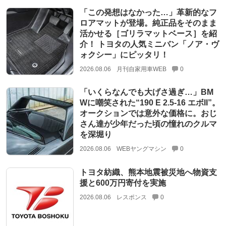
「この発想はなかった…」革新的なフ
ロアマットが登場。純正品をそのまま
活かせる［ゴリラマットベース］を紹
介！ トヨタの人気ミニバン「ノア・ヴ
ォクシー」にピッタリ！
2026.08.06
月刊自家用車WEB
0
「いくらなんでも大げさ過ぎ…」BM
Wに嘲笑された“190 E 2.5-16 エボII”。
オークションでは意外な価格に。おじ
さん達が少年だった頃の憧れのクルマ
を深堀り
2026.08.06
WEBヤングマシン
0
トヨタ紡織、熊本地震被災地へ物資支
援と600万円寄付を実施
2026.08.06
レスポンス
0