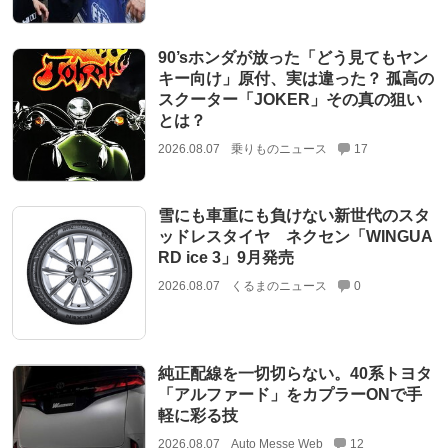
90’sホンダが放った「どう見てもヤン
キー向け」原付、実は違った？ 孤高の
スクーター「JOKER」その真の狙い
とは？
2026.08.07
乗りものニュース
17
雪にも車重にも負けない新世代のスタ
ッドレスタイヤ ネクセン「WINGUA
RD ice 3」9月発売
2026.08.07
くるまのニュース
0
純正配線を一切切らない。40系トヨタ
「アルファード」をカプラーONで手
軽に彩る技
2026.08.07
Auto Messe Web
12