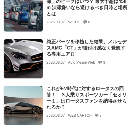
滞」のピークはいつ？ 最大予想は45k
m 渋滞嫌いなら避けるべき日時と場所
とは
2026.08.07
VAGUE
0
純正パーツを移植した結果。メルセデ
スAMG「GT」が後付け感なく覚醒す
る専用エアロ
2026.08.07
Auto Messe Web
3
これがEV時代に対するロータスの回
答！ ３人乗りスポーツカー「セオリ
ー１」はロータスファンを納得させら
れるか？
2026.08.07
WEB CARTOP
3