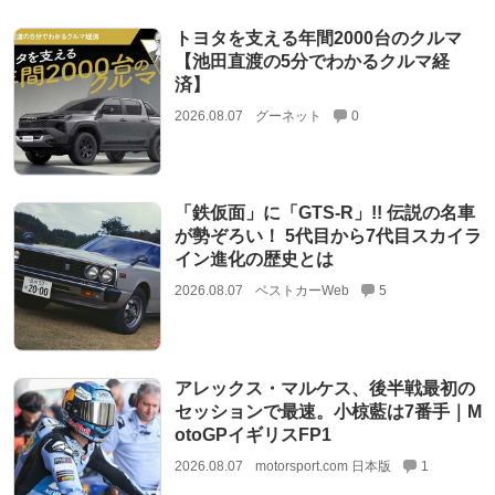
トヨタを支える年間2000台のクルマ
【池田直渡の5分でわかるクルマ経
済】
2026.08.07
グーネット
0
「鉄仮面」に「GTS-R」!! 伝説の名車
が勢ぞろい！ 5代目から7代目スカイラ
イン進化の歴史とは
2026.08.07
ベストカーWeb
5
アレックス・マルケス、後半戦最初の
セッションで最速。小椋藍は7番手｜M
otoGPイギリスFP1
2026.08.07
motorsport.com 日本版
1