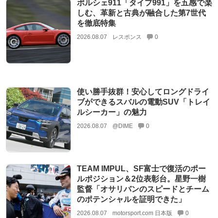
ポルシェ911「タイプ991」を五感で楽
しむ、革新と古典が融合した第7世代
を徹底特集
2026.08.07
レスポンス
0
使い勝手抜群！安心してロングドライ
ブができるスバルの電動SUV「トレイ
ルシーカー」の魅力
2026.08.07
@DIME
0
TEAM IMPUL、SF富士で復活のポー
ルポジション＆2位表彰台。星野一樹
監督「オサリバンのスピードとチーム
のポテンシャルを証明できた」
2026.08.07
motorsport.com 日本版
0