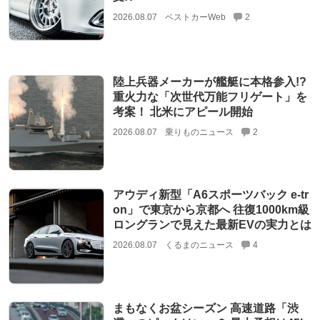
2026.08.07
ベストカーWeb
2
陸上兵器メーカーが艦艇に本格参入!?
重火力な「次世代万能フリゲート」を
考案！ 北米にアピール開始
2026.08.07
乗りものニュース
2
アウディ新型「A6スポーツバック e-tr
on」で東京から京都へ 往復1000km級
ロングランで見えた最新EVの実力とは
2026.08.07
くるまのニュース
4
まもなくお盆シーズン 高速道路「渋