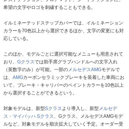
希望の文字やロゴを刺繍することもできる。
イルミネーテッドステップカバーでは、イルミネーション
カラーを70色以上から選択できるほか、文字の変更にも対
応している。
このほか、モデルごとに選択可能なメニューも用意されて
おり、
Gクラス
では助手席グラブハンドルへの文字入れ
（英数字のみ）が可能。一部の
メルセデスAMG
モデルで
は、
AMG
カーボンセラミックブレーキを装着した車両にお
いて、ブレーキ・キャリパーのペイントカラーを10色以上
から選択することができるという。
対象モデルは、新型
Sクラス
より導入し、新型
メルセデ
ス・マイバッハ
Sクラス
、Gクラス、メルセデスAMGモデ
ルなど、対象モデルを順次拡大していく予定。オーダー受