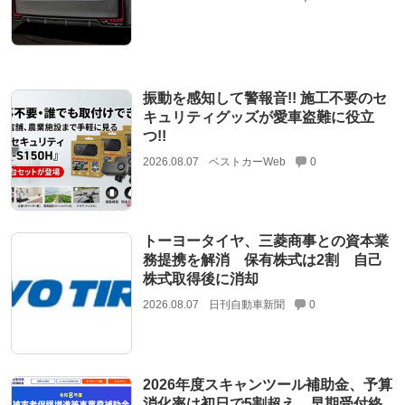
振動を感知して警報音!! 施工不要のセ
キュリティグッズが愛車盗難に役立
つ!!
2026.08.07
ベストカーWeb
0
トーヨータイヤ、三菱商事との資本業
務提携を解消 保有株式は2割 自己
株式取得後に消却
2026.08.07
日刊自動車新聞
0
2026年度スキャンツール補助金、予算
消化率は初日で5割超え 早期受付終