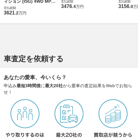
ィション (ISG) 4WD MP20
支払総額
支払総額
3476
3156
.
4
.
0
万円
万
2601
支払総額
3621
.
2
万円
車査定を依頼する
あなたの愛車、今いくら？
申込み
最短3時間後
に
最大20社
から愛車の査定結果をWebでお知ら
せ！