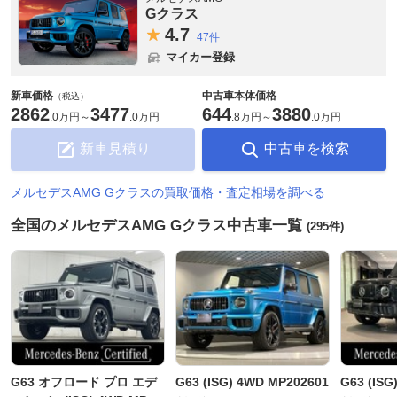
Gクラス
4.
7
47件
マイカー登録
新車価格
中古車本体価格
（税込）
2862
3477
644
3880
.
0万円
～
.
0万円
.
8万円
～
.
0万円
新車見積り
中古車を検索
メルセデスAMG Gクラスの買取価格・査定相場を調べる
全国のメルセデスAMG Gクラス中古車一覧
(295件)
G63 オフロード プロ エデ
G63 (ISG) 4WD MP202601
G63 (ISG