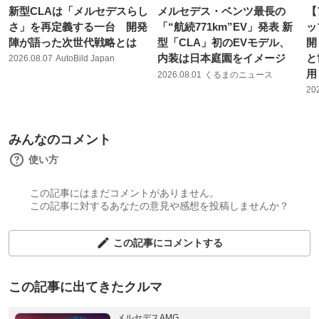
新型CLAは「メルセデスらし
メルセデス・ベンツ最長の
【
さ」を再定義する一台 開発
「“航続771km”EV」発表 新
ッ
陣が語った次世代戦略とは
型「CLA」初のEVモデル、
開
内装は日本庭園をイメージ
と
2026.08.07
AutoBild Japan
用
2026.08.01
くるまのニュース
20
みんなのコメント
使い方
この記事にはまだコメントがありません。
この記事に対するあなたの意見や感想を投稿しませんか？
この記事にコメントする
この記事に出てきたクルマ
メルセデスAMG