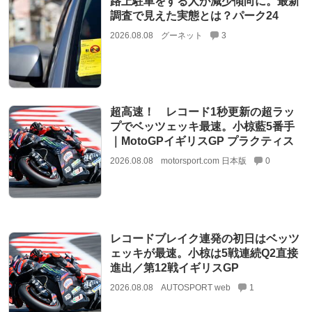
路上駐車をする人が減少傾向に。最新
調査で見えた実態とは？パーク24
2026.08.08
グーネット
3
超高速！ レコード1秒更新の超ラッ
プでベッツェッキ最速。小椋藍5番手
｜MotoGPイギリスGP プラクティス
2026.08.08
motorsport.com 日本版
0
レコードブレイク連発の初日はベッツ
ェッキが最速。小椋は5戦連続Q2直接
進出／第12戦イギリスGP
2026.08.08
AUTOSPORT web
1