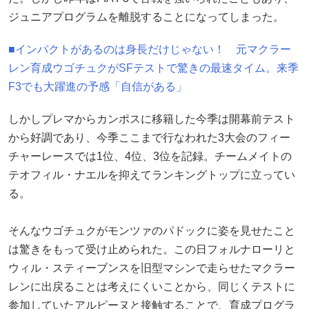
ジュニアプログラムを離脱することになってしまった。
■インパクトがあるのは身長だけじゃない！ 元マクラー
レン育成ウゴチュクがSFテストで驚きの最速タイム。来季
F3でも大躍進の予感「自信がある」
しかしプレマからカンポスに移籍した今季は開幕前テスト
から好調であり、今季ここまで行なわれた3大会のフィー
チャーレースでは1位、4位、3位を記録。チームメイトの
テオフィル・ナエルを抑えてランキングトップに立ってい
る。
そんなウゴチュクがモンツァのパドックに姿を見せたこと
は驚きをもって受け止められた。この日フォルナローリと
ウィル・スティーブンスを旧型マシンで走らせたマクラー
レンに出戻ることは考えにくいことから、同じくテストに
参加していたアルピーヌと接触することで、育成プログラ