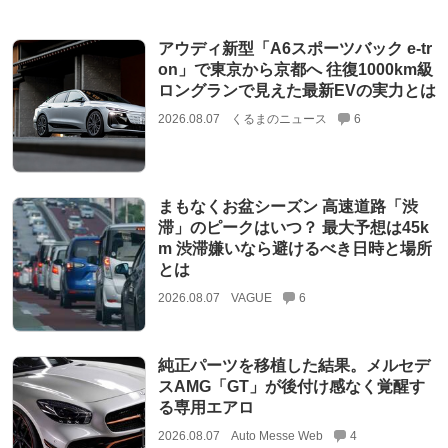
アウディ新型「A6スポーツバック e-tr
on」で東京から京都へ 往復1000km級
ロングランで見えた最新EVの実力とは
2026.08.07
くるまのニュース
6
まもなくお盆シーズン 高速道路「渋
滞」のピークはいつ？ 最大予想は45k
m 渋滞嫌いなら避けるべき日時と場所
とは
2026.08.07
VAGUE
6
純正パーツを移植した結果。メルセデ
スAMG「GT」が後付け感なく覚醒す
る専用エアロ
2026.08.07
Auto Messe Web
4