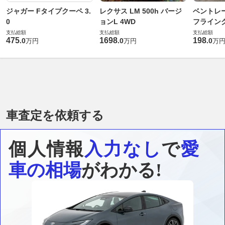
ジャガー Fタイプクーペ 3.
レクサス LM 500h バージ
ベントレ
0
ョンL 4WD
フライングス
支払総額
支払総額
支払総額
475
1698
198
.
0
.
0
.
0
万円
万円
万
車査定を依頼する
個人情報
入力なし
で
愛
車の相場
がわかる!