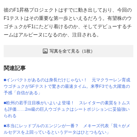
彼のF1昇格プロジェクトはすでに動き出しており、今回の
F1テストはその重要な第一歩といえるだろう。有望株のウ
ゴチュクがF1にたどり着けるのか、そしてデビューするチ
ームはアルピーヌになるのか、注目される。
写真を全て見る（1枚）
関連記事
■インパクトがあるのは身長だけじゃない！ 元マクラーレン育成
ウゴチュクがSFテストで驚きの最速タイム。来季F3でも大躍進の
予感「自信がある」
■欧州の若手注目株がいよいよ登場！ スレイターの素質をトムス
も評価……2m級の巨人ウゴチュクはシートポジションに妥協強い
られる
■本当にレッドブルのエンジンが一番？ メキーズ代表「我々がメ
ルセデスを上回っているというデータはひとつもない」