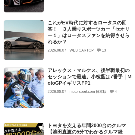
これがEV時代に対するロータスの回
答！ ３人乗りスポーツカー「セオリ
ー１」はロータスファンを納得させら
れるか？
2026.08.07
WEB CARTOP
13
アレックス・マルケス、後半戦最初の
セッションで最速。小椋藍は7番手｜M
otoGPイギリスFP1
2026.08.07
motorsport.com 日本版
4
トヨタを支える年間2000台のクルマ
【池田直渡の5分でわかるクルマ経