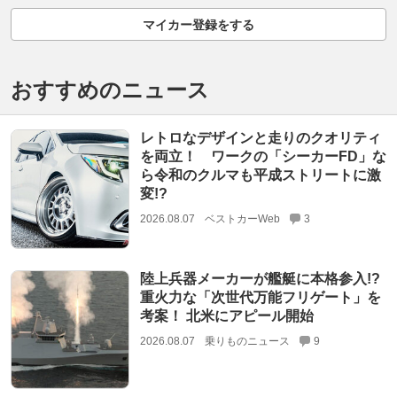
マイカー登録をする
おすすめのニュース
レトロなデザインと走りのクオリティ
を両立！ ワークの「シーカーFD」な
ら令和のクルマも平成ストリートに激
変!?
2026.08.07
ベストカーWeb
3
陸上兵器メーカーが艦艇に本格参入!?
重火力な「次世代万能フリゲート」を
考案！ 北米にアピール開始
2026.08.07
乗りものニュース
9