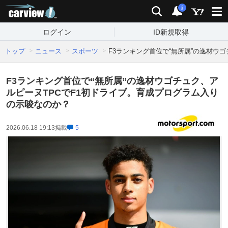
carview!
検索
通知
i
ログイン
ID新規取得
トップ
ニュース
スポーツ
F3ランキング首位で“無所属”の逸材ウ
F3ランキング首位で“無所属”の逸材ウゴチュク、ア
ルピーヌTPCでF1初ドライブ。育成プログラム入り
の示唆なのか？
2026.06.18 19:13
掲載
5