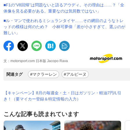
■F1の“V8回帰”は問題ないと語るアウディ。その理由は……？「全
体像を見る必要がある。重要なのは気筒数ではない」
■ル・マンで使われるミシュランタイヤ……その網目のようなトレ
ッドの模様は何のため？ 小林可夢偉「差が小さすぎて、選ぶのが
難しい」
文：motorsport.com 日本版 Jacopo Rava
関連タグ
#マクラーレン
#アルピーヌ
【キャンペーン】8月の毎週金・土・日はガソリン・軽油7円/L引
き！（要マイカー登録＆特定情報の入力）
こんな記事も読まれています