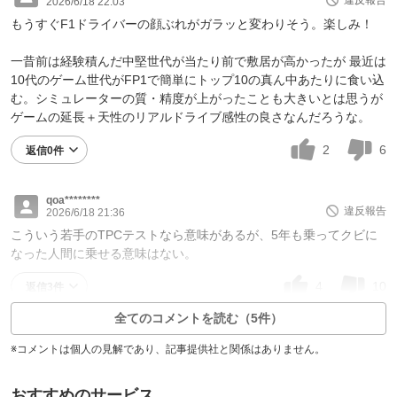
2026/6/18 22:03
もうすぐF1ドライバーの顔ぶれがガラッと変わりそう。楽しみ！
一昔前は経験積んだ中堅世代が当たり前で敷居が高かったが 最近は
10代のゲーム世代がFP1で簡単にトップ10の真ん中あたりに食い込
む。シミュレーターの質・精度が上がったことも大きいとは思うが
ゲームの延長＋天性のリアルドライブ感性の良さなんだろうな。
2
6
返信0件
qoa********
違反報告
2026/6/18 21:36
こういう若手のTPCテストなら意味があるが、5年も乗ってクビに
なった人間に乗せる意味はない。
4
10
返信3件
全てのコメントを読む（5件）
※コメントは個人の見解であり、記事提供社と関係はありません。
おすすめのサービス