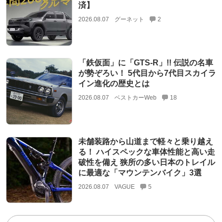
済】
2026.08.07
グーネット
2
「鉄仮面」に「GTS-R」!! 伝説の名車
が勢ぞろい！ 5代目から7代目スカイラ
イン進化の歴史とは
2026.08.07
ベストカーWeb
18
未舗装路から山道まで軽々と乗り越え
る！ ハイスペックな車体性能と高い走
破性を備え 狭所の多い日本のトレイル
に最適な「マウンテンバイク」3選
2026.08.07
VAGUE
5