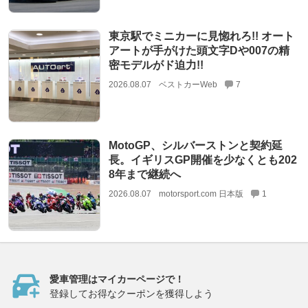
東京駅でミニカーに見惚れろ!! オート
アートが手がけた頭文字Dや007の精
密モデルがド迫力!!
2026.08.07
ベストカーWeb
7
MotoGP、シルバーストンと契約延
長。イギリスGP開催を少なくとも202
8年まで継続へ
2026.08.07
motorsport.com 日本版
1
愛車管理はマイカーページで！
登録してお得なクーポンを獲得しよう