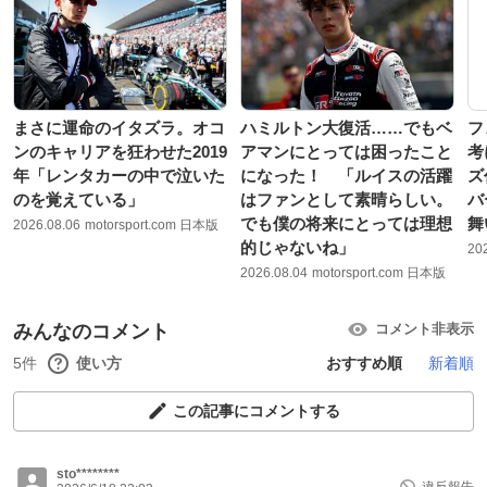
まさに運命のイタズラ。オコ
ハミルトン大復活……でもベ
フ
ンのキャリアを狂わせた2019
アマンにとっては困ったこと
考
年「レンタカーの中で泣いた
になった！ 「ルイスの活躍
ズ
のを覚えている」
はファンとして素晴らしい。
バ
でも僕の将来にとっては理想
舞
2026.08.06
motorsport.com 日本版
的じゃないね」
20
2026.08.04
motorsport.com 日本版
みんなのコメント
コメント非表示
5件
使い方
おすすめ順
新着順
この記事にコメントする
sto********
違反報告