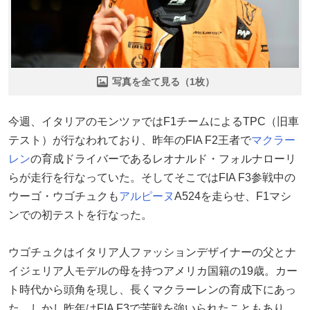
写真を全て見る（1枚）
今週、イタリアのモンツァではF1チームによるTPC（旧車
テスト）が行なわれており、昨年のFIA F2王者で
マクラー
レン
の育成ドライバーであるレオナルド・フォルナローリ
らが走行を行なっていた。そしてそこではFIA F3参戦中の
ウーゴ・ウゴチュクも
アルピーヌ
A524を走らせ、F1マシ
ンでの初テストを行なった。
ウゴチュクはイタリア人ファッションデザイナーの父とナ
イジェリア人モデルの母を持つアメリカ国籍の19歳。カー
ト時代から頭角を現し、長くマクラーレンの育成下にあっ
た。しかし昨年はFIA F3で苦戦を強いられたこともあり、