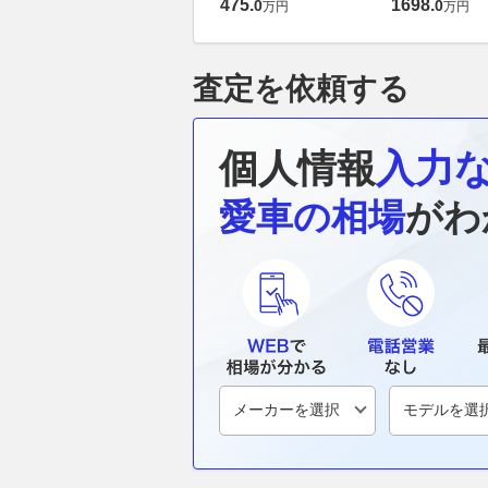
475
.
1698
.
0
0
万円
万円
査定を依頼する
個人情報
入力
愛車の相場
がわ