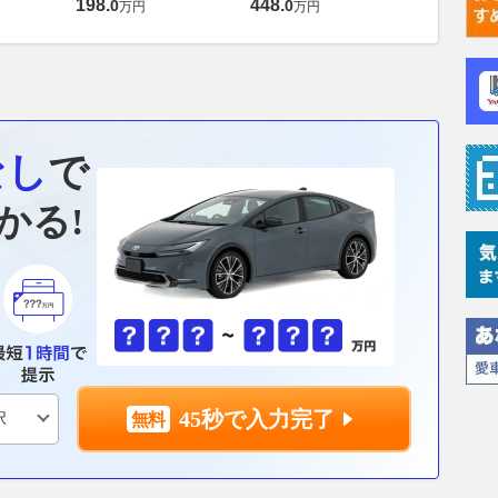
198
.
448
.
0
0
万円
万円
なし
で
かる!
45秒で入力完了