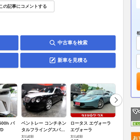
この記事にコメントする
中古車を検索
新車を見積る
ダイハツ 
00h バ
ベントレー コンチネン
ロータス エヴォーラ
バス 66
D
タルフライングスパー
エヴォーラ
G
支払総額
6.0 4WD
支払総額
支払総額
169
.
9
万円