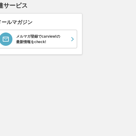
連サービス
メールマガジン
メルマガ登録でcarview!の
最新情報をcheck!