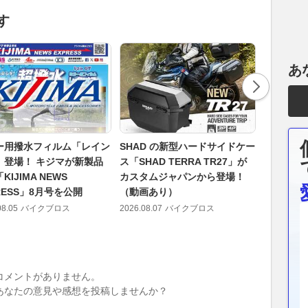
す
あ
ー用撥水フィルム「レイン
SHAD の新型ハードサイドケー
これって
」登場！ キジマが新製品
ス「SHAD TERRA TR27」が
ん！ フ
KIJIMA NEWS
カスタムジャパンから登場！
ID. Bu
RESS」8月号を公開
（動画あり）
定車とそ
08.05
バイクブロス
2026.08.07
バイクブロス
2026.08.04
コメントがありません。
あなたの意見や感想を投稿しませんか？