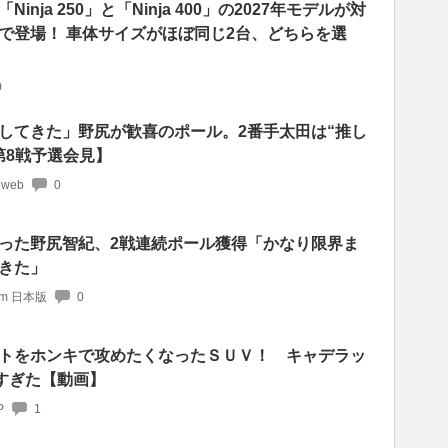
nja 250」と「Ninja 400」の2027年モデルが対
で登場！ 車体サイズがほぼ同じ2台、どちらを選
0
してきた」野尻が歓喜のポール。2番手太田は“推し
第8戦予選会見】
 web
0
った野尻智紀、2戦連続ポール獲得「かなり限界ま
きた」
com 日本版
0
トをホンキで攻めたくなったＳＵＶ！ キャデラッ
すぎた【動画】
P
1