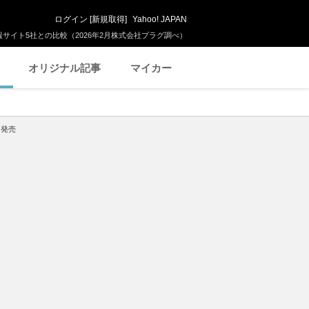
ログイン
[
新規取得
]
Yahoo! JAPAN
サイト5社との比較（2026年2月株式会社プラグ調べ）
オリジナル記事
マイカー
ら発売