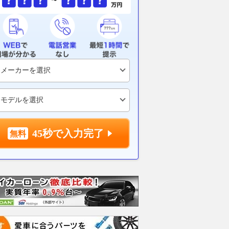
45秒で入力完了
ムーヴキャン
アストンマーティン
ホンダ NSX 3.0
ロール
0 ストライプス
V8 ヴァンテージ スポ
ト ロ
支払総額
898
.
0
万円
ーツシフト
ースト(
支払総額
支払総額
589
.
905
.
0
1
万円