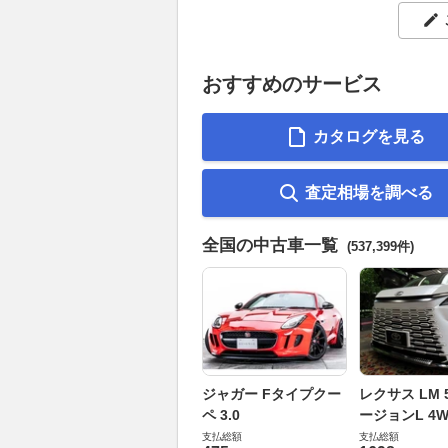
おすすめのサービス
カタログを見る
査定相場を調べる
全国の中古車一覧
(537,399件)
ジャガー Fタイプクー
レクサス LM 5
ペ 3.0
ージョンL 4W
支払総額
支払総額