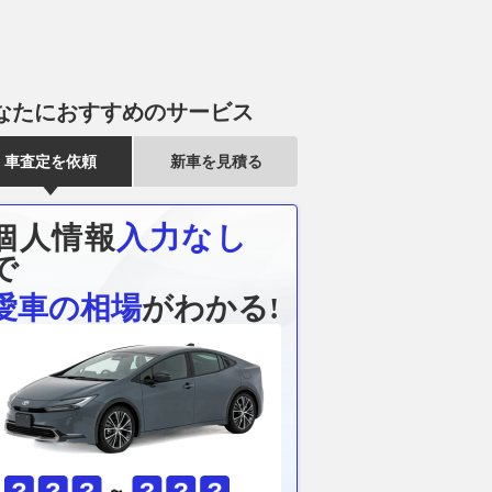
なたにおすすめのサービス
車査定を依頼
新車を見積る
個人情報
入力なし
「ドラえもん」じゃ
流行のヨコニーを意識したデザ
ジムニーの収納
ォルクスワーゲンが
インを採用。ジムニー専用の無
ート下を神収
で
zzに用意した”国民的”限
骨な外装カバー3製品
ッグ登場!!
愛車の相場
がわかる!
の中身とは
2026.08.04
Auto Messe Web
2026.08.07
ベス
WEB CARTOP