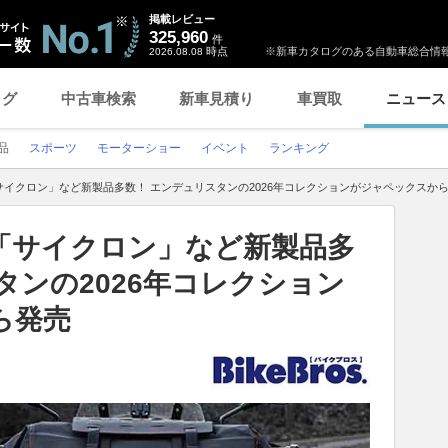
掲載レビュー
325,960
件
時点
※新車カタログのある自動車総合情報
2026.08.08
ログ
中古車検索
新車見積り
車買取
ニュース
品
スポーツ
モーターショー
イベント
ランキング
イクロン」など新製品多数！ エンデュリスタンの2026年コレクションがジャペックスか
「サイクロン」など新製品多
タンの2026年コレクション
ら発売