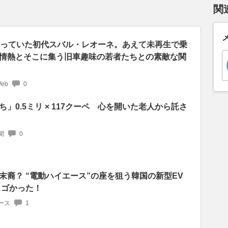
関
眠っていた初代スバル・レオーネ。あえて未再生で乗
情熱とそこに集う旧車趣味の若者たちとの素敵な関
Web
0
」0.5ミリ × 117クーペ 心を開いた老人から託さ
聞
0
末裔？ “電動ハイエース”の座を狙う韓国の新型EV
スゴかった！
ース
1