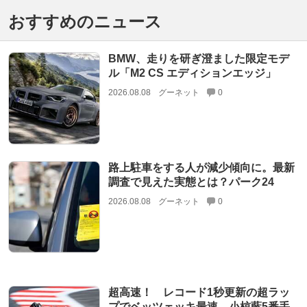
おすすめのニュース
BMW、走りを研ぎ澄ました限定モデ
ル「M2 CS エディションエッジ」
2026.08.08
グーネット
0
路上駐車をする人が減少傾向に。最新
調査で見えた実態とは？パーク24
2026.08.08
グーネット
0
超高速！ レコード1秒更新の超ラッ
プでベッツェッキ最速。小椋藍5番手