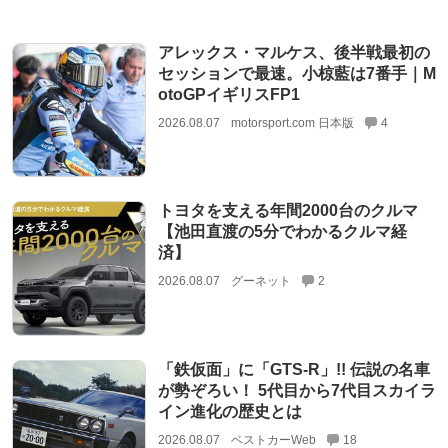
アレックス・マルケス、後半戦最初の
セッションで最速。小椋藍は7番手｜M
otoGPイギリスFP1
2026.08.07
motorsport.com 日本版
4
トヨタを支える年間2000台のクルマ
【池田直渡の5分でわかるクルマ経
済】
2026.08.07
グーネット
2
「鉄仮面」に「GTS-R」!! 伝説の名車
が勢ぞろい！ 5代目から7代目スカイラ
イン進化の歴史とは
2026.08.07
ベストカーWeb
18