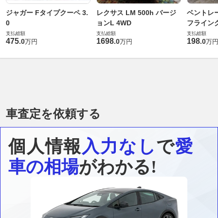
ジャガー Fタイプクーペ 3.
レクサス LM 500h バージ
ベントレ
0
ョンL 4WD
フライングス
支払総額
支払総額
支払総額
475
1698
198
.
0
.
0
.
0
万円
万円
万
車査定を依頼する
個人情報
入力なし
で
愛
車の相場
がわかる!