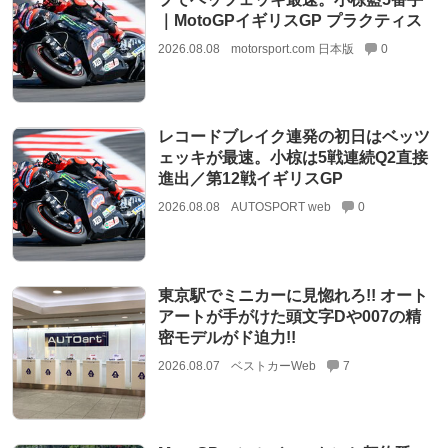
｜MotoGPイギリスGP プラクティス
2026.08.08
motorsport.com 日本版
0
レコードブレイク連発の初日はベッツ
ェッキが最速。小椋は5戦連続Q2直接
進出／第12戦イギリスGP
2026.08.08
AUTOSPORT web
0
東京駅でミニカーに見惚れろ!! オート
アートが手がけた頭文字Dや007の精
密モデルがド迫力!!
2026.08.07
ベストカーWeb
7