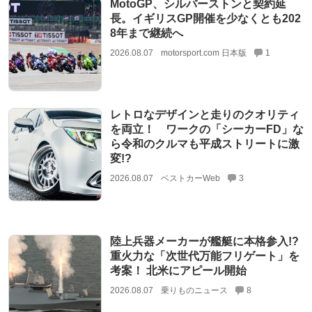
MotoGP、シルバーストンと契約延
長。イギリスGP開催を少なくとも202
8年まで継続へ
2026.08.07
motorsport.com 日本版
1
レトロなデザインと走りのクオリティ
を両立！ ワークの「シーカーFD」な
ら令和のクルマも平成ストリートに激
変!?
2026.08.07
ベストカーWeb
3
陸上兵器メーカーが艦艇に本格参入!?
重火力な「次世代万能フリゲート」を
考案！ 北米にアピール開始
2026.08.07
乗りものニュース
8