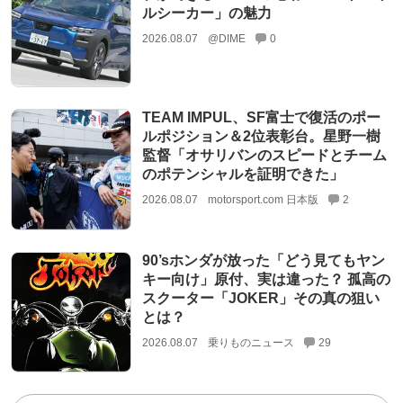
ルシーカー」の魅力
2026.08.07
@DIME
0
TEAM IMPUL、SF富士で復活のポー
ルポジション＆2位表彰台。星野一樹
監督「オサリバンのスピードとチーム
のポテンシャルを証明できた」
2026.08.07
motorsport.com 日本版
2
90’sホンダが放った「どう見てもヤン
キー向け」原付、実は違った？ 孤高の
スクーター「JOKER」その真の狙い
とは？
2026.08.07
乗りものニュース
29