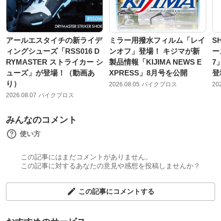
アールエスタイチの新ライデ
ミラー用撥水フィルム「レイ
S
ィングシューズ「RSS016 D
ンオフ」登場！ キジマが新
ー
RYMASTER ストライカー シ
製品情報「KIJIMA NEWS E
7
ューズ」が登場！（動画あ
XPRESS」8月号を公開
登
り）
2026.08.05
バイクブロス
20
2026.08.07
バイクブロス
みんなのコメント
使い方
この記事にはまだコメントがありません。
この記事に対するあなたの意見や感想を投稿しませんか？
この記事にコメントする