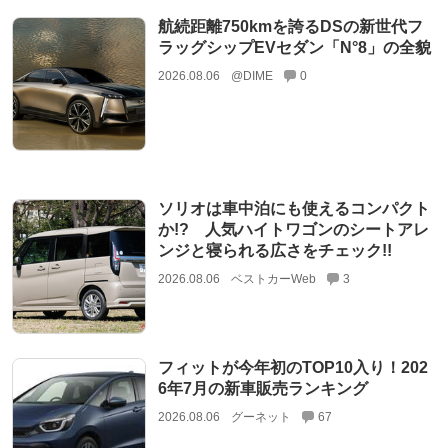
航続距離750kmを誇るDSの新世代フ
ラッグシップEVセダン「N°8」の全貌
2026.08.06
@DIME
0
ソリオは車中泊にも使えるコンパクト
か!? 人気ハイトワゴンのシートアレ
ンジと寝られる広さをチェック!!
2026.08.06
ベストカーWeb
3
フィットが今年初のTOP10入り！202
6年7月の新車販売ランキング
2026.08.06
グーネット
67