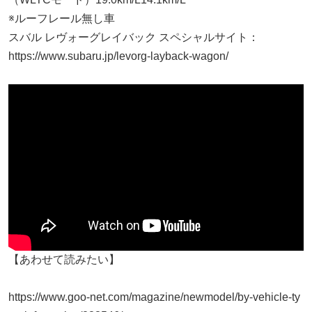
※ルーフレール無し車
スバル レヴォーグレイバック スペシャルサイト：
https://www.subaru.jp/levorg-layback-wagon/
【あわせて読みたい】
https://www.goo-net.com/magazine/newmodel/by-vehicle-ty