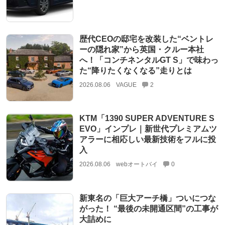
歴代CEOの邸宅を改装した“ベントレ
ーの隠れ家”から英国・クルー本社
へ！「コンチネンタルGT S」で味わっ
た“降りたくなくなる”走りとは
2026.08.06
VAGUE
2
KTM「1390 SUPER ADVENTURE S
EVO」インプレ｜新世代プレミアムツ
アラーに相応しい最新技術をフルに投
入
2026.08.06
webオートバイ
0
新東名の「巨大アーチ橋」ついにつな
がった！ “最後の未開通区間”の工事が
大詰めに