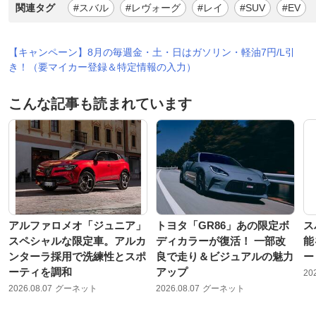
関連タグ
#スバル
#レヴォーグ
#レイ
#SUV
#EV
【キャンペーン】8月の毎週金・土・日はガソリン・軽油7円/L引
き！（要マイカー登録＆特定情報の入力）
こんな記事も読まれています
アルファロメオ「ジュニア」
トヨタ「GR86」あの限定ボ
ス
スペシャルな限定車。アルカ
ディカラーが復活！ 一部改
能
ンターラ採用で洗練性とスポ
良で走り＆ビジュアルの魅力
ー
ーティを調和
アップ
20
2026.08.07
グーネット
2026.08.07
グーネット