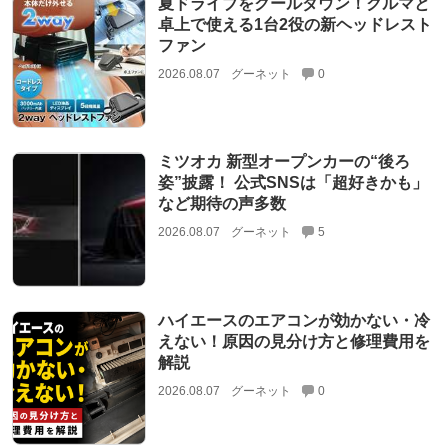
夏ドライブをクールダウン！クルマと
卓上で使える1台2役の新ヘッドレスト
ファン
2026.08.07
グーネット
0
ミツオカ 新型オープンカーの“後ろ
姿”披露！ 公式SNSは「超好きかも」
など期待の声多数
2026.08.07
グーネット
5
ハイエースのエアコンが効かない・冷
えない！原因の見分け方と修理費用を
解説
2026.08.07
グーネット
0