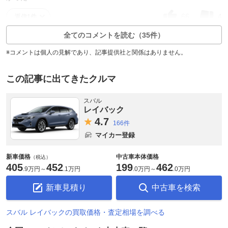
66
4
返信1件
全てのコメントを読む（35件）
※コメントは個人の見解であり、記事提供社と関係はありません。
この記事に出てきたクルマ
スバル
レイバック
4.
7
166件
マイカー登録
新車価格
中古車本体価格
（税込）
405
452
199
462
.
9万円
～
.
1万円
.
0万円
～
.
0万円
新車見積り
中古車を検索
スバル レイバックの買取価格・査定相場を調べる