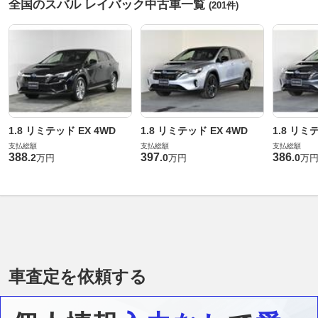
全国のスバル レイバック中古車一覧
(201件)
1.8 リミテッド EX 4WD
1.8 リミテッド EX 4WD
1.8 リミ
支払総額
支払総額
支払総額
388
397
386
.
2
.
0
.
0
万円
万円
万
車査定を依頼する