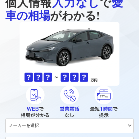
個人情報
入力なし
で
愛
車の相場
がわかる!