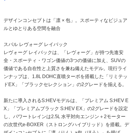
デザインコンセプトは「凛 × 包」。スポーティなビジュア
ルとゆとりある空間を融合
スバル レヴォーグ レイバック
レヴォーグ レイバックは、「レヴォーグ」が持つ先進安
全・スポーティ・ワゴン価値の3つの価値に加え、SUVの
価値である自在性と上質さを兼ね備えたモデル。現行ライ
ンナップは、1.8L DOHC直噴ターボを搭載した「リミテッ
ドEX」「ブラックセレクション」の2グレードを揃える。
新たに導入されるS:HEVモデルは、「プレミアム S:HEV E
X」「プレミアムブラック S:HEV EX」の2グレードを設定
し、パワートレインは2.5L 水平対向エンジン＋2モーター
の次世代e-BOXER（ストロングハイブリッド）を搭載。デ
ザインコンセプトに「凛（りん）×包（ほう）」を掲げ、