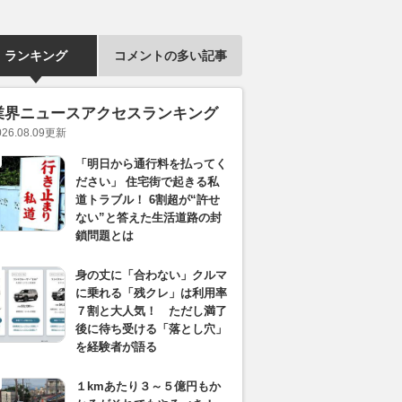
ランキング
コメントの多い記事
業界ニュースアクセスランキング
026.08.09
更新
「明日から通行料を払ってく
ださい」 住宅街で起きる私
道トラブル！ 6割超が“許せ
ない”と答えた生活道路の封
鎖問題とは
身の丈に「合わない」クルマ
に乗れる「残クレ」は利用率
７割と大人気！ ただし満了
後に待ち受ける「落とし穴」
を経験者が語る
１kmあたり３～５億円もか