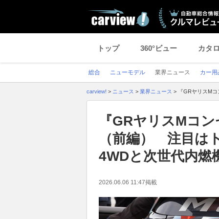
トップ
360°ビュー
カタ
総合
ニューモデル
業界ニュース
カー用
carview!
>
ニュース
>
業界ニュース
>
『GRヤリスM
『GRヤリスMコ
（前編） 注目は
4WDと次世代内燃
2026.06.06 11:47
掲載