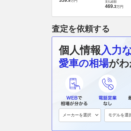
359
.
9
万円
支払総額
469
.
3
万円
査定を依頼する
個人情報
入力
愛車の相場
がわ