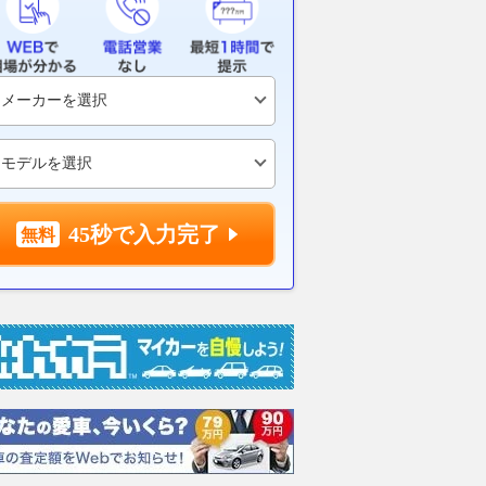
45秒で入力完了
WD
1.6 RZ GR-DAT 4WD
1.6 RZ ハイ パフォー
1.6 
マンス 4WD
マンス
支払総額
451
.
3
万円
支払総額
支払総額