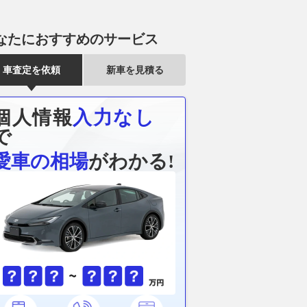
なたにおすすめのサービス
車査定を依頼
新車を見積る
】2026スーパーフ
【MotoGP】肉体万全から程遠
最高80度まで
第8戦SUGO 決勝
いベッツェッキ、スプリント3
るだけのグリ
個人情報
入力なし
位は”少しどころじゃない”予想
イトナが発売
AUTOSPORT web
以上の結果「決勝表彰台は難し
2026.08.09
レス
で
いだろう」｜イギリスGP
愛車の相場
がわかる!
2026.08.09
motorsport.com 日本版