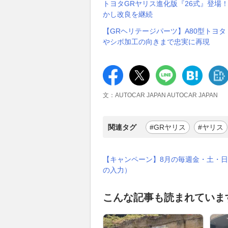
トヨタGRヤリス進化版『26式』登場
かし改良を継続
【GRヘリテージパーツ】A80型トヨ
やシボ加工の向きまで忠実に再現
文：AUTOCAR JAPAN AUTOCAR JAPAN
関連タグ
#GRヤリス
#ヤリス
【キャンペーン】8月の毎週金・土・日
の入力）
こんな記事も読まれていま