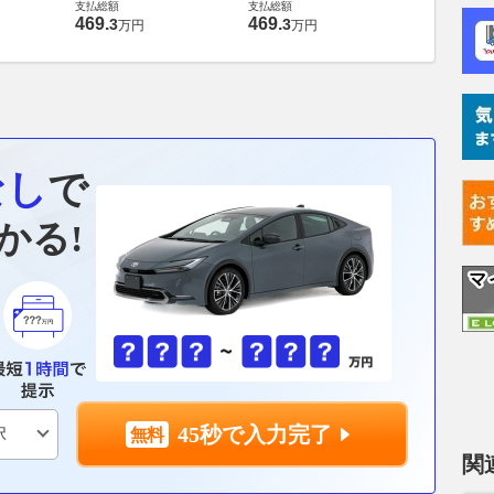
支払総額
支払総額
469
.
469
.
3
3
万円
万円
なし
で
かる!
45秒で入力完了
関