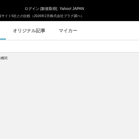
ログイン
[
新規取得
]
Yahoo! JAPAN
サイト5社との比較（2026年2月株式会社プラグ調べ）
オリジナル記事
マイカー
燃機関