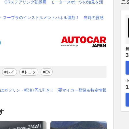
こ
！ GRステアリング初採用 モータースポーツの知見を活
タ・スープラのインストルメントパネル復刻！ 当時の質感
新
3
#レイ
#トヨタ
#EV
中
1
はガソリン・軽油7円/L引き！（要マイカー登録＆特定情報
す