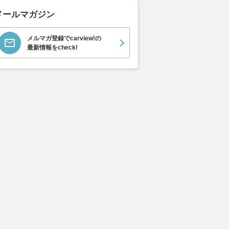
メールマガジン
メルマガ登録でcarview!の
最新情報をcheck!