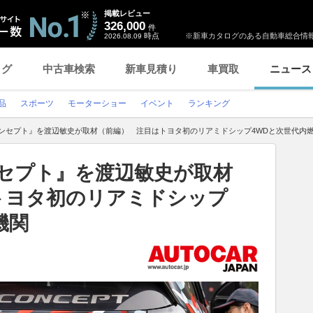
掲載レビュー
326,000
件
時点
※新車カタログのある自動車総合情報
2026.08.09
ログ
中古車検索
新車見積り
車買取
ニュース
品
スポーツ
モーターショー
イベント
ランキング
コンセプト』を渡辺敏史が取材（前編） 注目はトヨタ初のリアミドシップ4WDと次世代内
ンセプト』を渡辺敏史が取材
トヨタ初のリアミドシップ
機関