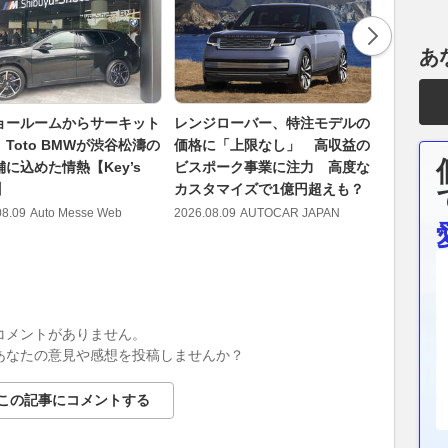
あ
ョールームからサーキット
レンジローバー、特注モデルの
【暫定結果
Toto BMWが渋谷松濤の
価格に「上限なし」 高収益の
ォーミュラ
に込めた情熱【Key’s
ビスポーク事業に注力 高度な
2026.08.09
】
カスタマイズで1億円超えも？
08.09
Auto Messe Web
2026.08.09
AUTOCAR JAPAN
コメントがありません。
あなたの意見や感想を投稿しませんか？
この記事にコメントする