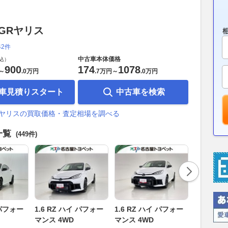
GRヤリス
42件
中古車本体価格
込）
900
174
1078
～
.
0万円
.
7万円
～
.
0万円
車見積りスタート
中古車を検索
Rヤリスの買取価格・査定相場を調べる
一覧
(449件)
1.6 RZ 4
 パフォー
1.6 RZ ハイ パフォー
1.6 RZ ハイ パフォー
支払総額
マンス 4WD
マンス 4WD
423
.
3
万円