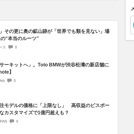
」その更に奥の鉱山跡が「世界でも類を見ない」場
の“本当のルーツ”
ース
0
ーキットへ」。Toto BMWが渋谷松濤の新店舗に
note】
Web
0
注モデルの価格に「上限なし」 高収益のビスポー
なカスタマイズで1億円超えも？
APAN
0