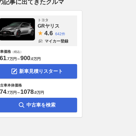
の記事に出てきたクルマ
トヨタ
GRヤリス
4.
6
642件
マイカー登録
車価格
（税込）
61
900
.
7万円
～
.
0万円
新車見積りスタート
古車本体価格
74
1078
.
7万円
～
.
0万円
中古車を検索