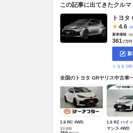
この記事に出てきたクルマ
トヨタ 
4.
6
6
新車価格
（税
361
.
7万円
新
トヨタ G
全国のトヨタ GRヤリス中古車
1.6 RC 4WD
1.6 RZ ハイ
マンス 4WD
支払総額