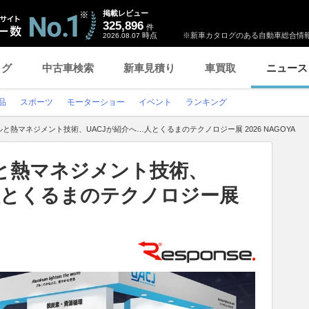
掲載レビュー
325,896
件
時点
※新車カタログのある自動車総合情報
2026.08.07
ログ
中古車検索
新車見積り
車買取
ニュース
品
スポーツ
モーターショー
イベント
ランキング
と熱マネジメント技術、UACJが紹介へ…人とくるまのテクノロジー展 2026 NAGOYA
と熱マネジメント技術、
人とくるまのテクノロジー展