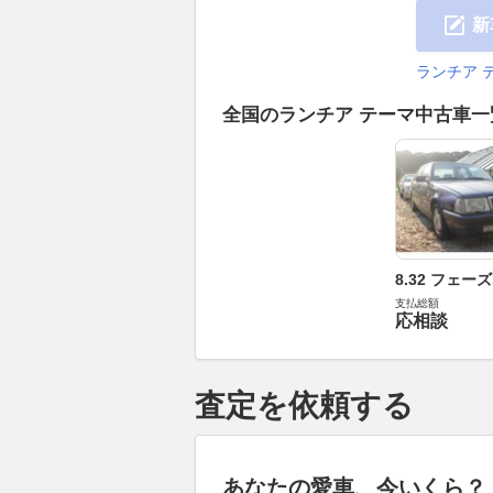
新
ランチア 
全国のランチア テーマ中古車
8.32 フェーズ
支払総額
応相談
査定を依頼する
あなたの愛車、今いくら？