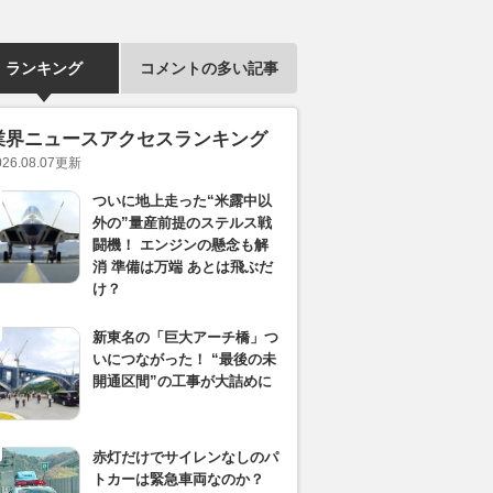
ランキング
コメントの多い記事
業界ニュースアクセスランキング
026.08.07
更新
ついに地上走った“米露中以
外の”量産前提のステルス戦
闘機！ エンジンの懸念も解
消 準備は万端 あとは飛ぶだ
け？
新東名の「巨大アーチ橋」つ
いにつながった！ “最後の未
開通区間”の工事が大詰めに
赤灯だけでサイレンなしのパ
トカーは緊急車両なのか？