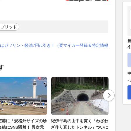
イブリッド
新
はガソリン・軽油7円/L引き！（要マイカー登録＆特定情報
4
す
中
-
空港に「規格外サイズの珍
紀伊半島の山中を貫く「わざわ
シャワー
集結にSNS騒然！ 異次元
ざ作り直したトンネル」ついに
て何で!