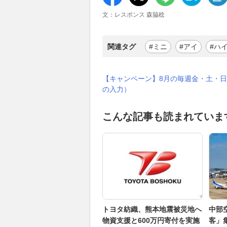
文：レスポンス 森脇稔
関連タグ
#ミニ
#アイ
#ハ
【キャンペーン】8月の毎週金・土・日
の入力）
こんな記事も読まれていま
トヨタ紡織、熊本地震被災地へ
中部
物資支援と600万円寄付を実施
客」