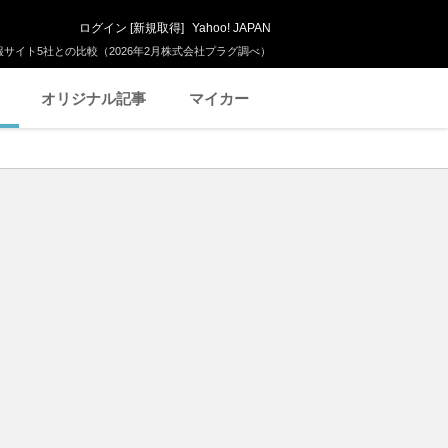
ログイン
[
新規取得
]
Yahoo! JAPAN
サイト5社との比較（2026年2月株式会社プラグ調べ）
オリジナル記事
マイカー