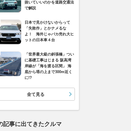
抜いていいのかを道路交通法
で解説
日本で見かけないからって
「失敗作」とかナメるな
よ！ 海外じゃバカ売れ大ヒ
ットの日本車４台
「世界最大級の斜張橋」つい
に基礎工事はじまる 阪高湾
岸線が「海を渡る区間」 海
底から塔の上まで300m近く
に!?
全て見る
の記事に出てきたクルマ