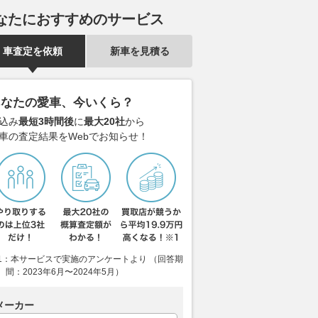
る「意外すぎる裏の仕
「超好きかも」など期待の声多
はGRミニカ
なたにおすすめのサービス
数
2026.08.07
レス
WEB CARTOP
2026.08.07
グーネット
車査定を依頼
新車を見積る
あなたの愛車、今いくら？
込み
最短3時間後
に
最大20社
から
車の査定結果をWebでお知らせ！
1：本サービスで実施のアンケートより （回答期
間：2023年6月〜2024年5月）
メーカー