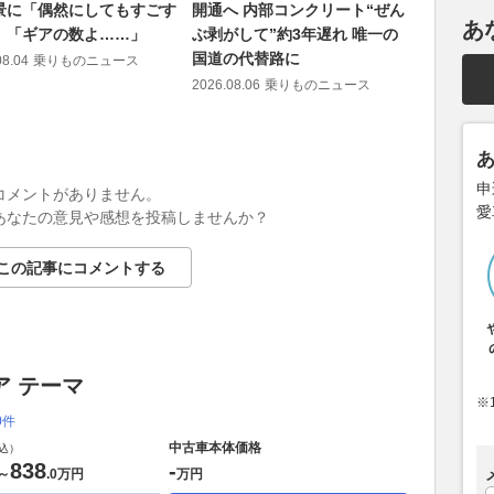
景に「偶然にしてもすごす
開通へ 内部コンクリート“ぜん
が手がけ
あ
」「ギアの数よ……」
ぶ剥がして”約3年遅れ 唯一の
事」
国道の代替路に
08.04
乗りものニュース
2026.08.06
2026.08.06
乗りものニュース
申
コメントがありません。
愛
あなたの意見や感想を投稿しませんか？
この記事にコメントする
ア テーマ
※
0件
中古車本体価格
込）
838
-
～
.
0万円
万円