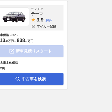
ランチア
テーマ
3.
9
20件
マイカー登録
車価格
（税込）
13
838
.
0万円
～
.
0万円
新車見積りスタート
古車本体価格
万円
中古車を検索
トイレまで作ってたっ
ミツオカ 新型オープンカー
スシロー×トヨ
? 自動車部品メーカー
の“後ろ姿”披露！ 公式SNSは
「激アツ」と話