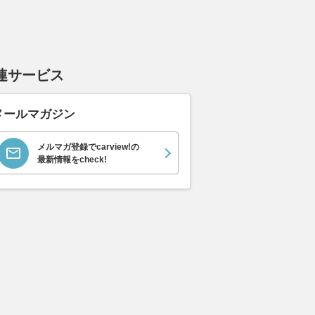
連サービス
メールマガジン
メルマガ登録でcarview!の
最新情報をcheck!