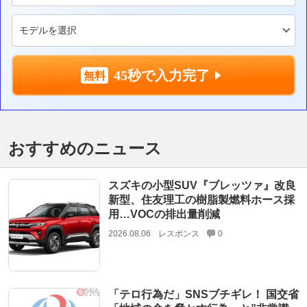
45秒で入力完了
おすすめのニュース
スズキの小型SUV『ブレッツァ』改良
新型、住友理工の樹脂製燃料ホース採
用…VOCの排出量削減
2026.08.06
レスポンス
0
「テロ行為だ」SNSブチギレ！ 国交省