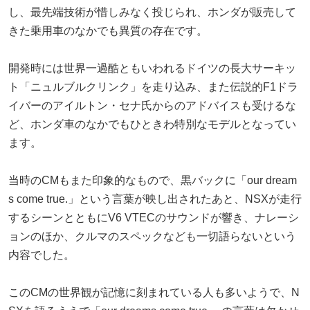
し、最先端技術が惜しみなく投じられ、ホンダが販売して
きた乗用車のなかでも異質の存在です。
開発時には世界一過酷ともいわれるドイツの長大サーキッ
ト「ニュルブルクリンク」を走り込み、また伝説的F1ドラ
イバーのアイルトン・セナ氏からのアドバイスも受けるな
ど、ホンダ車のなかでもひときわ特別なモデルとなってい
ます。
当時のCMもまた印象的なもので、黒バックに「our dream
s come true.」という言葉が映し出されたあと、NSXが走行
するシーンとともにV6 VTECのサウンドが響き、ナレーシ
ョンのほか、クルマのスペックなども一切語らないという
内容でした。
このCMの世界観が記憶に刻まれている人も多いようで、N