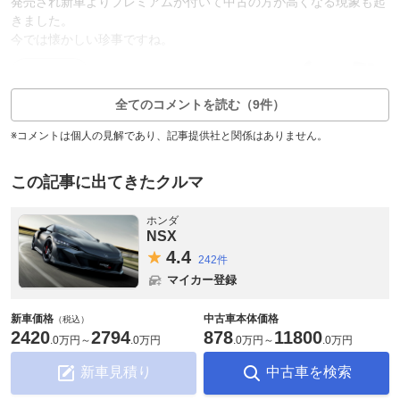
発売され新車よりプレミアムが付いて中古の方が高くなる現象も起
きました。
今では懐かしい珍事ですね。
4
1
返信1件
全てのコメントを読む（9件）
※コメントは個人の見解であり、記事提供社と関係はありません。
この記事に出てきたクルマ
ホンダ
NSX
4.
4
242件
マイカー登録
新車価格
中古車本体価格
（税込）
2420
2794
878
11800
.
0万円
～
.
0万円
.
0万円
～
.
0万円
新車見積り
中古車を検索