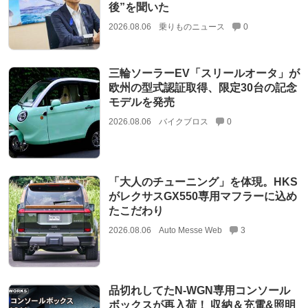
後”を聞いた
2026.08.06
乗りものニュース
0
三輪ソーラーEV「スリールオータ」が
欧州の型式認証取得、限定30台の記念
モデルを発売
2026.08.06
バイクブロス
0
「大人のチューニング」を体現。HKS
がレクサスGX550専用マフラーに込め
たこだわり
2026.08.06
Auto Messe Web
3
品切れしてたN-WGN専用コンソール
ボックスが再入荷！ 収納＆充電&照明