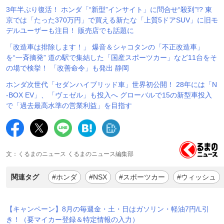
3年半ぶり復活！ ホンダ「“新型”インサイト」に問合せ“殺到”!? 東
京では「たった370万円」で買える新たな「上質5ドアSUV」に旧モ
デルユーザーも注目！ 販売店でも話題に
「改造車は排除します！」 爆音＆シャコタンの「不正改造車」
を“一斉摘発” 道の駅で集結した「国産スポーツカー」など11台をそ
の場で検挙！ 「改善命令」も発出 静岡
ホンダ次世代「セダンハイブリッド車」世界初公開！ 28年には「N
-BOX EV」、「ヴェゼル」も投入へ グローバルで15の新型車投入
で「過去最高水準の営業利益」を目指す
文：くるまのニュース くるまのニュース編集部
関連タグ
#ホンダ
#NSX
#スポーツカー
#ウィッシュ
【キャンペーン】8月の毎週金・土・日はガソリン・軽油7円/L引
き！（要マイカー登録＆特定情報の入力）