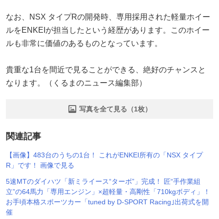
なお、NSX タイプRの開発時、専用採用された軽量ホイー
ルをENKEIが担当したという経歴があります。このホイー
ルも非常に価値のあるものとなっています。
貴重な1台を間近で見ることができる、絶好のチャンスと
なります。（くるまのニュース編集部）
写真を全て見る（1枚）
関連記事
【画像】483台のうちの1台！ これがENKEI所有の「NSX タイプ
R」です！ 画像で見る
5速MTのダイハツ「新ミライース“ターボ”」完成！ 匠“手作業組
立”の64馬力「専用エンジン」×超軽量・高剛性「710kgボディ」！
お手頃本格スポーツカー「tuned by D-SPORT Racing｣出荷式を開
催