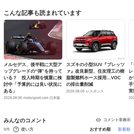
こんな記事も読まれています
メルセデス、後半戦に大型ア
スズキの小型SUV『ブレッツ
「
ップグレードの“弾”を持って
ァ』改良新型、住友理工の樹
レ
いる？ 投入時期を慎重に検
脂製燃料ホース採用…VOC
か
討中「予算的には良い状況に
の排出量削減
手
ある」
実
2026.08.06
レスポンス
2026.08.06
motorsport.com 日本版
20
みんなのコメント
コメント非表示
9件
使い方
おすすめ順
新着順