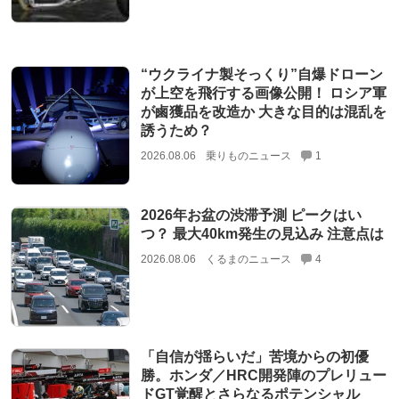
“ウクライナ製そっくり”自爆ドローン
が上空を飛行する画像公開！ ロシア軍
が鹵獲品を改造か 大きな目的は混乱を
誘うため？
2026.08.06
乗りものニュース
1
2026年お盆の渋滞予測 ピークはい
つ？ 最大40km発生の見込み 注意点は
2026.08.06
くるまのニュース
4
「自信が揺らいだ」苦境からの初優
勝。ホンダ／HRC開発陣のプレリュー
ドGT覚醒とさらなるポテンシャル