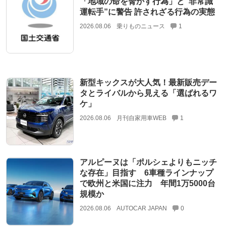
「地域の命を脅かす行為」と”非常識
運転手”に警告 許されざる行為の実態
2026.08.06
乗りものニュース
1
新型キックスが大人気！最新販売デー
タとライバルから見える「選ばれるワ
ケ」
2026.08.06
月刊自家用車WEB
1
アルピーヌは「ポルシェよりもニッチ
な存在」目指す 6車種ラインナップ
で欧州と米国に注力 年間1万5000台
規模か
2026.08.06
AUTOCAR JAPAN
0