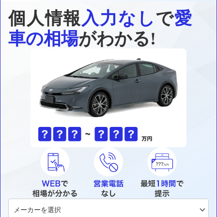
個人情報
入力なし
で
愛
車の相場
がわかる!