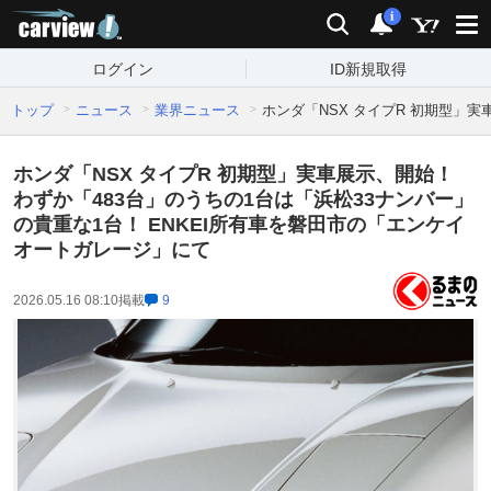
carview!
検索
通知
i
ログイン
ID新規取得
トップ
ニュース
業界ニュース
ホンダ「NSX タイプR 初期型」
ホンダ「NSX タイプR 初期型」実車展示、開始！
わずか「483台」のうちの1台は「浜松33ナンバー」
の貴重な1台！ ENKEI所有車を磐田市の「エンケイ
オートガレージ」にて
2026.05.16 08:10
掲載
9