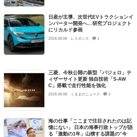
日産が主導、次世代EVトラクションイ
ンバーター開発へ…研究プロジェクト
にリカルド参画
2026.08.06
レスポンス
1
三菱、今秋公開の新型「パジェロ」テ
ィザーサイト更新 独自技術「S-AW
C」搭載で走行性能を強化
2026.08.06
くるまのニュース
3
海の仕事「ここまで注目されたのは記
憶にない」 日本の海事行政トップが語
る「激動の1年」山積する課題の“今