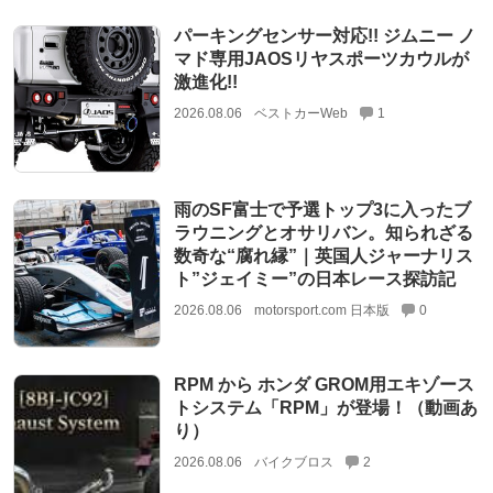
パーキングセンサー対応!! ジムニー ノ
マド専用JAOSリヤスポーツカウルが
激進化!!
2026.08.06
ベストカーWeb
1
雨のSF富士で予選トップ3に入ったブ
ラウニングとオサリバン。知られざる
数奇な“腐れ縁”｜英国人ジャーナリス
ト”ジェイミー”の日本レース探訪記
2026.08.06
motorsport.com 日本版
0
RPM から ホンダ GROM用エキゾース
トシステム「RPM」が登場！（動画あ
り）
2026.08.06
バイクブロス
2