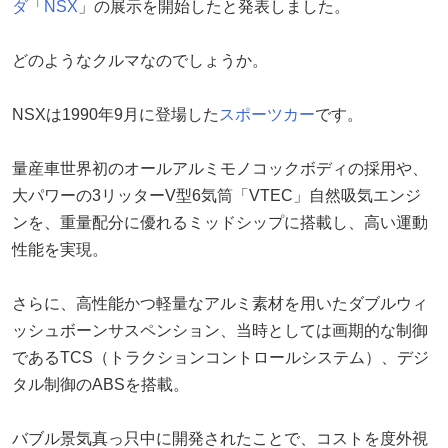
ダ
「
NSX
」の展示を開始したと発表しました。
どのようなクルマなのでしょうか。
NSXは1990年9月に登場した
スポーツカー
です。
量産車世界初のオールアルミモノコックボディの採用や、
大パワーの3リッターV型6気筒「VTEC」自然吸気エンジ
ンを、重量配分に優れるミッドシップに搭載し、高い運動
性能を実現。
さらに、高性能かつ軽量なアルミ素材を用いたダブルウィ
ッシュボーンサスペンション、当時としては画期的な制御
であるTCS（トラクションコントロールシステム）、デジ
タル制御のABSを搭載。
バブル景気真っ只中に開発されたことで、コストを度外視