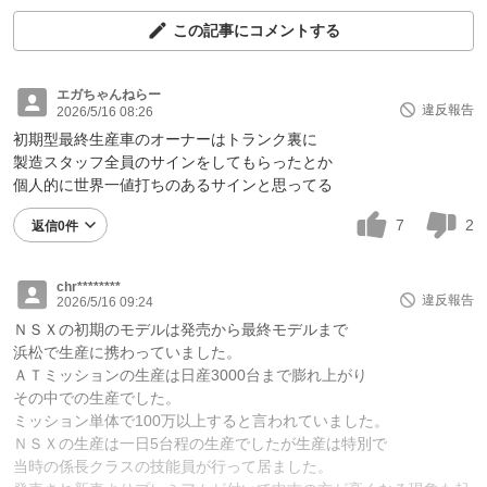
この記事にコメントする
エガちゃんねらー
違反報告
2026/5/16 08:26
初期型最終生産車のオーナーはトランク裏に
製造スタッフ全員のサインをしてもらったとか
個人的に世界一値打ちのあるサインと思ってる
7
2
返信0件
chr********
違反報告
2026/5/16 09:24
ＮＳＸの初期のモデルは発売から最終モデルまで
浜松で生産に携わっていました。
ＡＴミッションの生産は日産3000台まで膨れ上がり
その中での生産でした。
ミッション単体で100万以上すると言われていました。
ＮＳＸの生産は一日5台程の生産でしたが生産は特別で
当時の係長クラスの技能員が行って居ました。