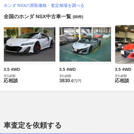
ホンダ NSXの買取価格・査定相場を調べる
全国のホンダ NSX中古車一覧
(80件)
3.5 4WD
3.5 4WD
3.5 4WD
支払総額
支払総額
支払総額
応相談
3830
応相談
.
0
万円
車査定を依頼する