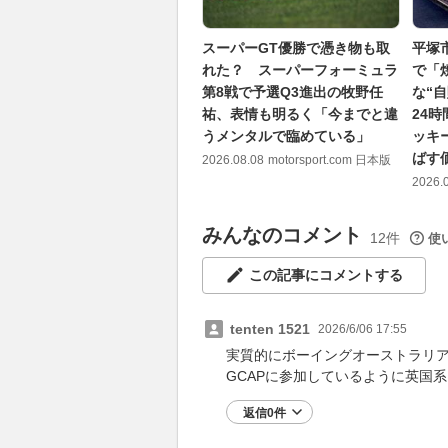
スーパーGT優勝で憑き物も取
平塚
れた？ スーパーフォーミュラ
で「
第8戦で予選Q3進出の牧野任
な“
祐、表情も明るく「今までと違
24
うメンタルで臨めている」
ッキ
ばす
2026.08.08
motorsport.com 日本版
2026.
みんなのコメント
12件
使
この記事にコメントする
tenten 1521
2026/6/06 17:55
実質的にボーイングオーストラリ
GCAPに参加しているように英国
返信0件