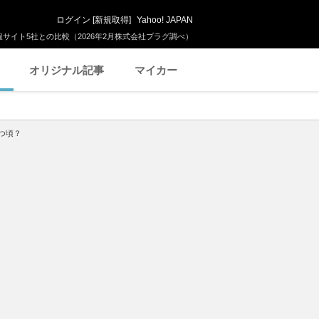
ログイン
[
新規取得
]
Yahoo! JAPAN
サイト5社との比較（2026年2月株式会社プラグ調べ）
オリジナル記事
マイカー
つ頃？