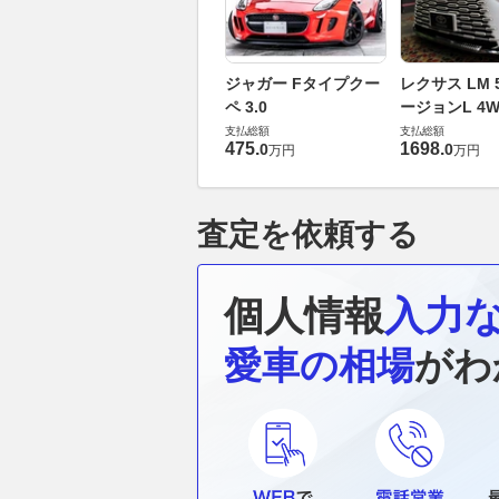
ジャガー Fタイプクー
レクサス LM 5
ペ 3.0
ージョンL 4W
支払総額
支払総額
475
.
1698
.
0
0
万円
万円
査定を依頼する
個人情報
入力
愛車の相場
がわ