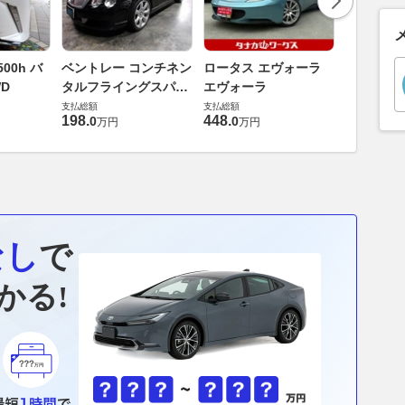
ダイハツ 
00h バ
ベントレー コンチネン
ロータス エヴォーラ
バス 66
D
タルフライングスパー
エヴォーラ
G
支払総額
6.0 4WD
支払総額
支払総額
169
.
9
万円
198
.
448
.
0
0
万円
万円
なし
で
かる!