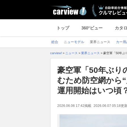
トップ
360°ビュー
カタ
総合
ニューモデル
業界ニュース
カー用
carview!
>
ニュース
>
業界ニュース
>
豪空軍「50年ぶ
豪空軍「50年ぶり
むため防空網から“
運用開始はいつ頃
2026.06.06 17:42
掲載
2026.06.07 05:18
更