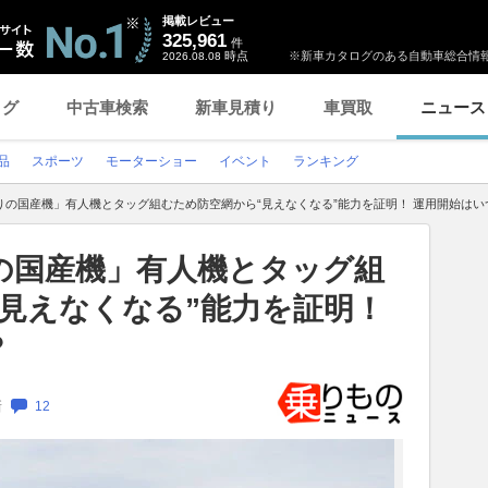
掲載レビュー
325,961
件
時点
※新車カタログのある自動車総合情報
2026.08.08
ログ
中古車検索
新車見積り
車買取
ニュース
品
スポーツ
モーターショー
イベント
ランキング
りの国産機」有人機とタッグ組むため防空網から“見えなくなる”能力を証明！ 運用開始はい
の国産機」有人機とタッグ組
見えなくなる”能力を証明！
？
新
12