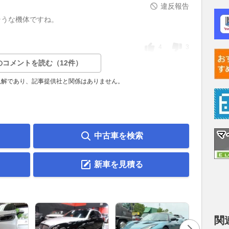
違反報告
そうな機体ですね。
4
3
のコメントを読む（12件）
見解であり、記事提供社と関係はありません。
中古車を検索
新車を見積る
関