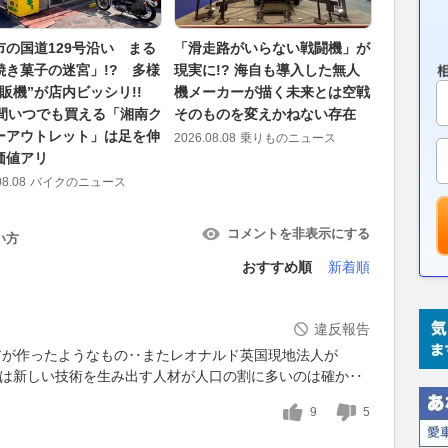
市の国道129号沿い まる
「滑走路がいらない戦闘機」が
新型SUV
焼き菓子の迷宮」!? 多様
現実に!? 海自も導入した無人
注目！ マ
自販機”が店内ビッシリ!!
機メーカーが描く未来とは空戦
ルトイン
時間いつでも買える「湘南ク
そのものを変えかねない存在
た？ パ
ーアウトレット」は足を伸
「コッチ
2026.08.08
乗りものニュース
価値アリ
き”とは
08.08
バイクのニュース
2026.08.08
コメントを非表示にする
い方
おすすめ順
新着順
違反報告
アが作ったようなもの‥またレオナルド英国現地法人が
系は新しい技術を生み出す人材が人口の割に多いのは確か‥
9
5