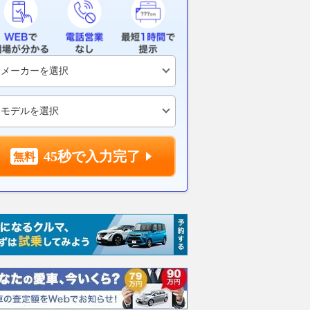
「CX-5」は室内にも
GT500クラスの秘密をNISMO
今週のダイジェ
ツダ初の「Googleビ
が語る！ 開発領域が少ないな
8/7】ハスラ
」搭載でどう変わっ
かでライバルに差を付けるポイ
期モデルのス
イオニアのナビアプリ
ントとは
発！
」を使って感じた“驚
2026.08.08
WEB CARTOP
2026.08.08
グー
VAGUE
45秒で入力完了