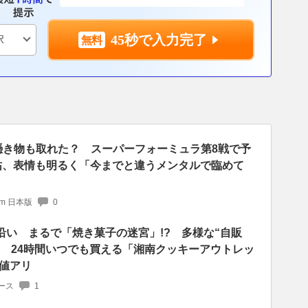
45秒で入力完了
憑き物も取れた？ スーパーフォーミュラ第8戦で予
祐、表情も明るく「今までと違うメンタルで臨めて
com 日本版
0
号沿い まるで「焼き菓子の迷宮」!? 多様な“自販
!! 24時間いつでも買える「湘南クッキーアウトレッ
値アリ
ース
1