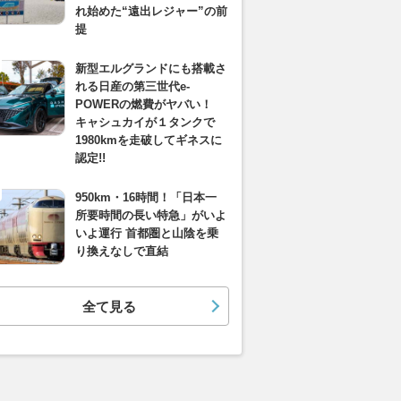
れ始めた“遠出レジャー”の前
提
新型エルグランドにも搭載さ
れる日産の第三世代e-
POWERの燃費がヤバい！
キャシュカイが１タンクで
1980kmを走破してギネスに
認定!!
950km・16時間！「日本一
所要時間の長い特急」がいよ
いよ運行 首都圏と山陰を乗
り換えなしで直結
全て見る