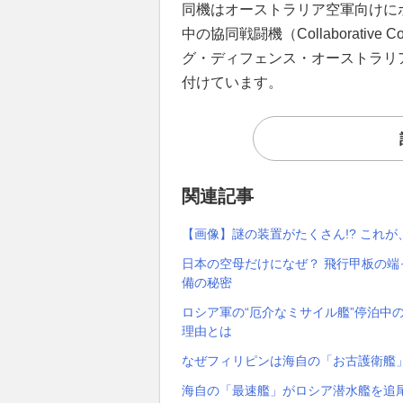
同機はオーストラリア空軍向けに
中の協同戦闘機（Collaborative 
グ・ディフェンス・オーストラリ
付けています。
関連記事
【画像】謎の装置がたくさん!? これ
日本の空母だけになぜ？ 飛行甲板の端
備の秘密
ロシア軍の“厄介なミサイル艦”停泊中
理由とは
なぜフィリピンは海自の「お古護衛艦」
海自の「最速艦」がロシア潜水艦を追尾