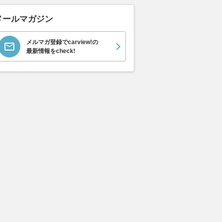
メールマガジン
ムーヴキャン
アストンマーティン
ホンダ NSX 3.0
ロール
メルマガ登録でcarview!の
0 ストライプス
V8 ヴァンテージ スポ
ト ロ
支払総額
最新情報をcheck!
898
.
0
万円
ーツシフト
ースト(
支払総額
支払総額
589
.
905
.
0
1
万円