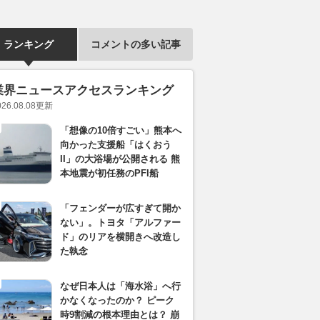
ランキング
コメントの多い記事
業界ニュースアクセスランキング
026.08.08
更新
「想像の10倍すごい」熊本へ
向かった支援船「はくおう
II」の大浴場が公開される 熊
本地震が初任務のPFI船
「フェンダーが広すぎて開か
ない」。トヨタ「アルファー
ド」のリアを横開きへ改造し
た執念
なぜ日本人は「海水浴」へ行
かなくなったのか？ ピーク
時9割減の根本理由とは？ 崩