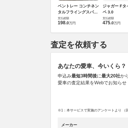
ベントレー コンチネン
ジャガー Fタ
タルフライングスパー
ペ 3.0
6.0 4WD
支払総額
支払総額
198
.
475
.
0
0
万円
万円
査定を依頼する
あなたの愛車、今いくら？
申込み
最短3時間後
に
最大20社
か
愛車の査定結果をWebでお知らせ
※1：本サービスで実施のアンケートより （回答
メーカー