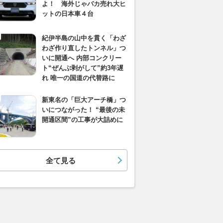
よ！ 海外じゃバカ売れ大ヒ
ットの日本車４台
紀伊半島の山中を貫く「わざ
わざ作り直したトンネル」つ
いに開通へ 内部コンクリー
ト“ぜんぶ剥がして”約3年遅
れ 唯一の国道の代替路に
新東名の「巨大アーチ橋」つ
いにつながった！ “最後の未
開通区間”の工事が大詰めに
全て見る