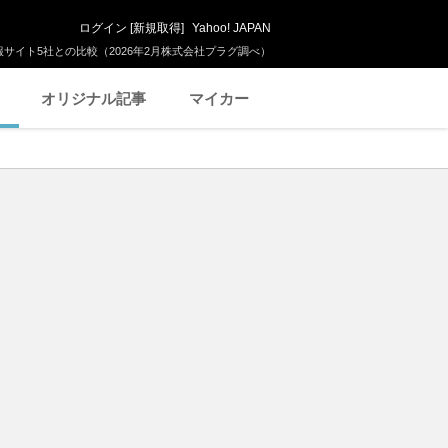
ログイン
[
新規取得
]
Yahoo! JAPAN
サイト5社との比較（2026年2月株式会社プラグ調べ）
オリジナル記事
マイカー