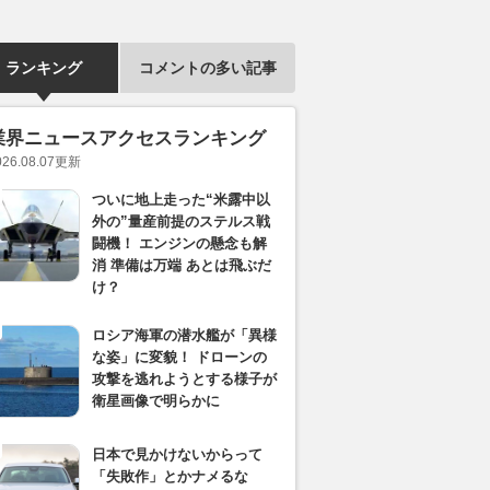
ランキング
コメントの多い記事
業界ニュースアクセスランキング
026.08.07
更新
ついに地上走った“米露中以
外の”量産前提のステルス戦
闘機！ エンジンの懸念も解
消 準備は万端 あとは飛ぶだ
け？
ロシア海軍の潜水艦が「異様
な姿」に変貌！ ドローンの
攻撃を逃れようとする様子が
衛星画像で明らかに
日本で見かけないからって
「失敗作」とかナメるな