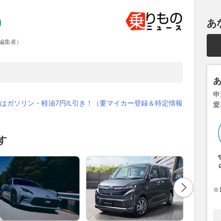
あ
編集者）
申
はガソリン・軽油7円/L引き！（要マイカー登録＆特定情報
愛
す
※