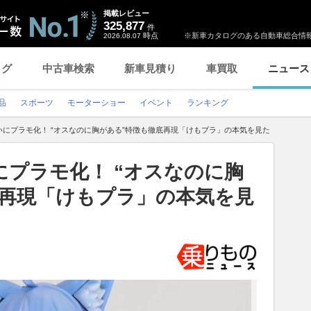
掲載レビュー
325,877
件
時点
※新車カタログのある自動車総合情報
2026.08.07
ログ
中古車検索
新車見積り
車買取
ニュース
品
スポーツ
モーターショー
イベント
ランキング
いにプラモ化！ “オスなのに胸がある”特徴も徹底再現「けもプラ」の本気を見た
プラモ化！ “オスなのに胸
底再現「けもプラ」の本気を見