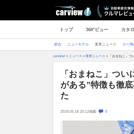
トップ
360°ビュー
カタ
総合
ニューモデル
業界ニュース
カー用
carview!
>
ニュース
>
業界ニュース
>
「おまねこ」つ
「おまねこ」ついに
がある”特徴も徹
た
2026.05.16 20:12
掲載
5