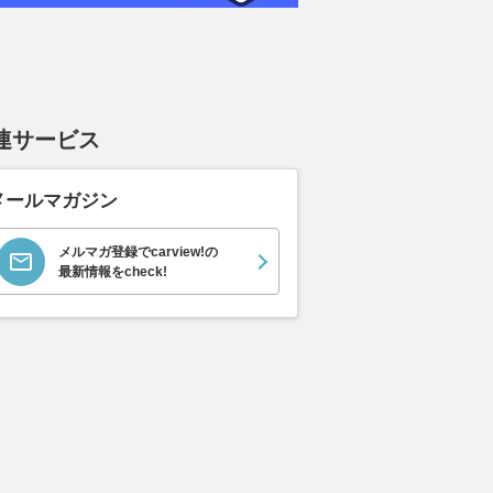
エヴォーラ
ホンダ NSX 3.0
ロールスロイス ゴース
日産 
ラ
ト ロールスロイス ゴ
ック 
支払総額
898
.
0
万円
ースト(第1世代 / RR4)
支払総額
支払総額
905
.
220
.
1
0
万円
連サービス
メールマガジン
メルマガ登録でcarview!の
最新情報をcheck!