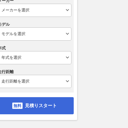
メーカー
イズパジェロ」に続
夏ドライブをクールダウン！ク
ミツオカ 新
スフォース骨格活用し
ルマと卓上で使える1台2役の新
の“後ろ姿”披
ェロミニ（仮）」も復
ヘッドレストファン
「超好きかも
数
モデル
2026.08.07
グーネット
グーネット
2026.08.07
グー
年式
走行距離
見積りスタート