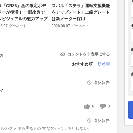
タ「GR86」あの限定ボデ
スバル「ステラ」運転支援機能
「フルサ
ラーが復活！ 一部改良で
をアップデート！上級グレード
き、エク
＆ビジュアルの魅力アップ
は新メーター採用
た「パジ
活?!
08.07
グーネット
2026.08.07
グーネット
2026.08.07
コメントを非表示にする
方
おすすめ順
新着順
違反報告
?
6
0
違反報告
ンネルのタヌキも男なのか女なのかハッキリしない。