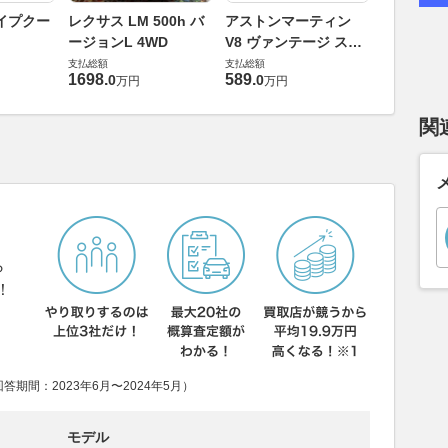
ロータス 
イプクー
レクサス LM 500h バ
アストンマーティン
エヴォー
ージョンL 4WD
V8 ヴァンテージ スポ
支払総額
ーツシフト
支払総額
支払総額
448
.
0
万円
1698
.
589
.
0
0
万円
万円
関
ら
！
期間：2023年6月〜2024年5月）
モデル