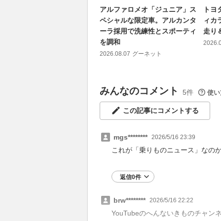
アルファロメオ「ジュニア」ス
トヨ
ペシャルな限定車。アルカンタ
ィカ
ーラ採用で洗練性とスポーティ
走り
を調和
2026.
2026.08.07
グーネット
みんなのコメント
5件
使い
この記事にコメントする
mgs********
2026/5/16 23:39
これが「乗りものニュース」なのか
返信0件
brw********
2026/5/16 22:22
YouTubeのへんないきものチャ