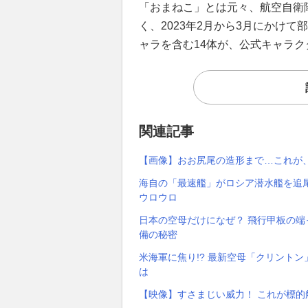
「おまねこ」とは元々、航空自衛
く、2023年2月から3月にかけ
ャラを含む14体が、公式キャラ
関連記事
【画像】おお尻尾の造形まで…これが
海自の「最速艦」がロシア潜水艦を追尾
ウロウロ
日本の空母だけになぜ？ 飛行甲板の端
備の秘密
米海軍に焦り!? 最新空母「クリントン
は
【映像】すさまじい威力！ これが標的