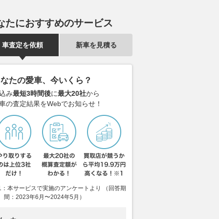
なたにおすすめのサービス
車査定を依頼
新車を見積る
あなたの愛車、今いくら？
込み
最短3時間後
に
最大20社
から
車の査定結果をWebでお知らせ！
1：本サービスで実施のアンケートより （回答期
間：2023年6月〜2024年5月）