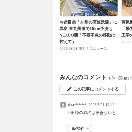
お盆目前「九州の高速渋滞」に
蒸気
異変 東九州道で15km予測も
「動
NEXCO西「不要不急の移動は
工学
控えて」
2026.
2026.08.08
乗りものニュース
みんなのコメント
6件
使い
この記事にコメントする
dat********
2026/5/21 17:48
羽田枠の独占は改善ないと。
返信0件