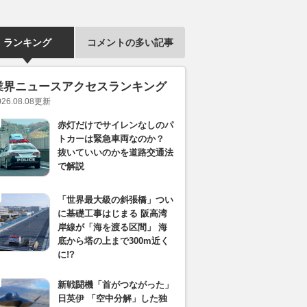
ランキング
コメントの多い記事
業界ニュースアクセスランキング
026.08.08
更新
赤灯だけでサイレンなしのパ
トカーは緊急車両なのか？
抜いていいのかを道路交通法
で解説
「世界最大級の斜張橋」つい
に基礎工事はじまる 阪高湾
岸線が「海を渡る区間」 海
底から塔の上まで300m近く
に!?
新戦闘機「首がつながった」
日英伊 「空中分解」した独