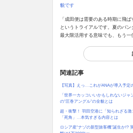
貌です
「成田便は需要のある時期に飛ば
というトライアルです。夏のバン
最大限活用する意味でも、もう一
関連記事
【写真】えっ…これがANAが導入予定
「世界一カッコいいかもしれないジャン
の”圧巻アングル”の全貌とは
超・衝撃！ 羽田空港に「知られざる激コ
「死角」…本気すぎる内容とは
ロシア産“ナゾの新型旅客機”誕生か!? 