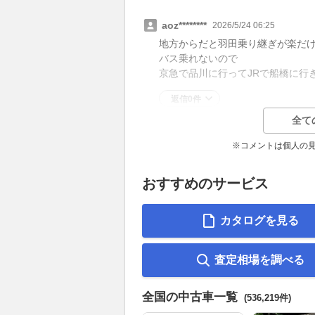
aoz********
2026/5/24 06:25
地方からだと羽田乗り継ぎが楽だ
バス乗れないので
京急で品川に行ってJRで船橋に行
返信0件
全て
※コメントは個人の
おすすめのサービス
カタログを見る
査定相場を調べる
全国の中古車一覧
(536,219件)