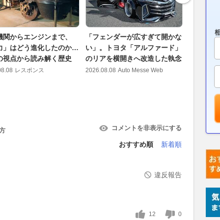
機関からエンジンまで、
「フェンダーが広すぎて開かな
価格は約
力」はどう進化したのか…
い」。トヨタ「アルファード」
ィ新型『
の視点から読み解く歴史
のリアを横開きへ改造した執念
車高わずか
カー 「
08.08
レスポンス
2026.08.08
Auto Messe Web
マ」への
2026.08.08
コメントを非表示にする
方
おすすめ順
新着順
違反報告
12
0