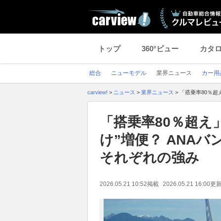
トップ
360°ビュー
カタ
総合
ニューモデル
業界ニュース
カー用
carview!
>
ニュース
>
業界ニュース
>
「搭乗率80％超
「搭乗率80％超え
け”増便？ ANA
それぞれの強み
2026.05.21 10:52
掲載
2026.05.21 16:00
更