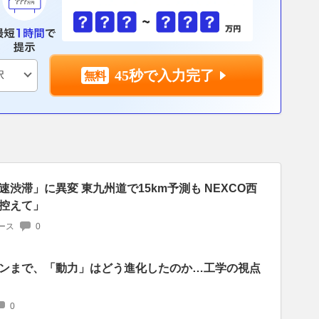
45秒で入力完了
渋滞」に異変 東九州道で15km予測も NEXCO西
控えて」
ース
0
ンまで、「動力」はどう進化したのか…工学の視点
0