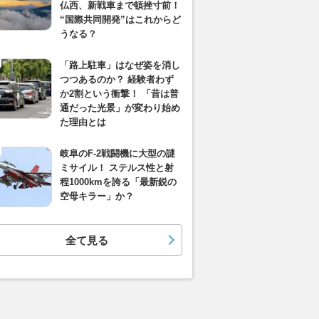
仏西、新戦車まで頓挫寸前！
“国際共同開発”はこれからど
うなる？
「路上駐車」はなぜ姿を消し
つつあるのか？ 経験者わず
か2割という衝撃！ 「昔は普
通だった光景」が変わり始め
た理由とは
岐阜のF-2戦闘機に大型の謎
ミサイル！ ステルス性と射
程1000kmを誇る「最新鋭の
空母キラー」か？
全て見る