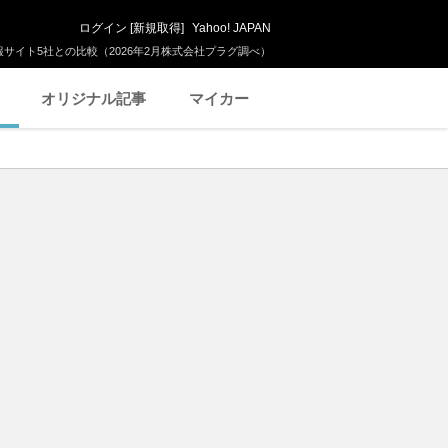
ログイン
[
新規取得
]
Yahoo! JAPAN
サイト5社との比較（2026年2月株式会社プラグ調べ）
オリジナル記事
マイカー