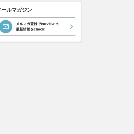
メールマガジン
メルマガ登録でcarview!の
最新情報をcheck!
ムーヴキャン
アストンマーティン
ホンダ NSX 3.0
ロール
0 ストライプス
V8 ヴァンテージ スポ
ト ロ
支払総額
898
.
0
万円
ーツシフト
ースト(
支払総額
支払総額
589
.
905
.
0
1
万円