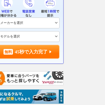
20億超えへ ブガッテ
トヨタがフルモデルチェンジを
950km・1
デストリエ』初公開
９年周期へ！ 長寿命化はユー
要時間の長い
1mのW16ハイパー
ザーメリットも大きいが開発側
運行 首都圏
史上最も美しいクル
の難易度も高い!!
なしで直結
オマージュ
2026.08.08
WEB CARTOP
2026.08.08
乗り
AUTOCAR JAPAN
45秒で入力完了