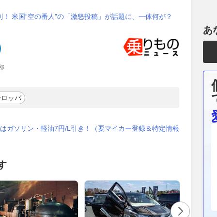
！ 米国“空の番人”の「激怒投稿」が話題に、一体何が？
あ
部
ーロッパ
はガソリン・軽油7円/L引き！（要マイカー登録＆特定情報
す