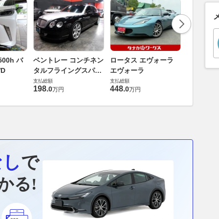
ダイハツ 
00h バ
ベントレー コンチネン
ロータス エヴォーラ
バス 66
D
タルフライングスパー
エヴォーラ
G
支払総額
6.0 4WD
支払総額
支払総額
169
.
9
万円
198
.
448
.
0
0
万円
万円
なし
で
かる!