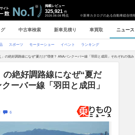
掲載レビュー
325,921
件
時点
※新車カタログのある自動車総合情報
2026.08.08
ログ
中古車検索
新車見積り
車買取
ニュース
品
スポーツ
モーターショー
イベント
ランキング
え」の絶好調路線になぜ“夏だけ”増便？ ANAバンクーバー線「羽田と成田」それぞれの強み
」の絶好調路線になぜ“夏だ
バンクーバー線「羽田と成田」
新
6