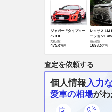
ジャガー Fタイプクー
レクサス LM 5
ペ 3.0
ージョンL 4W
支払総額
支払総額
475
.
1698
.
0
0
万円
万円
査定を依頼する
個人情報
入力
愛車の相場
がわ