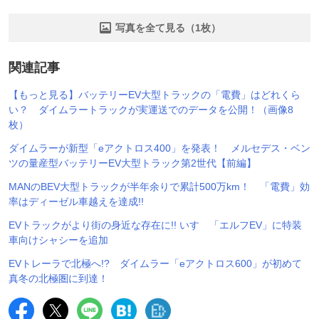
写真を全て見る（1枚）
関連記事
【もっと見る】バッテリーEV大型トラックの「電費」はどれくら
い？ ダイムラートラックが実運送でのデータを公開！（画像8
枚）
ダイムラーが新型「eアクトロス400」を発表！ メルセデス・ベン
ツの量産型バッテリーEV大型トラック第2世代【前編】
MANのBEV大型トラックが半年余りで累計500万km！ 「電費」効
率はディーゼル車越えを達成!!
EVトラックがより街の身近な存在に!! いすゞ「エルフEV」に特装
車向けシャシーを追加
EVトレーラで北極へ!? ダイムラー「eアクトロス600」が初めて
真冬の北極圏に到達！