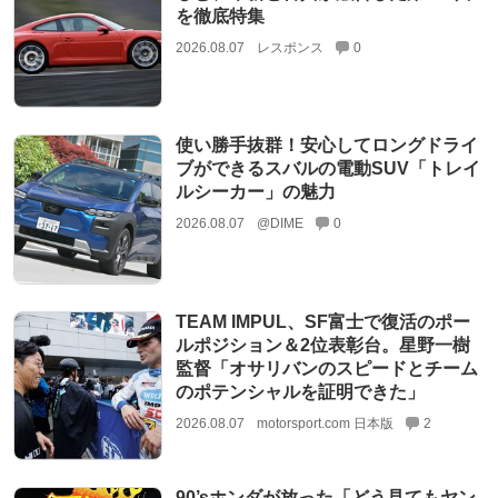
を徹底特集
2026.08.07
レスポンス
0
使い勝手抜群！安心してロングドライ
ブができるスバルの電動SUV「トレイ
ルシーカー」の魅力
2026.08.07
@DIME
0
TEAM IMPUL、SF富士で復活のポー
ルポジション＆2位表彰台。星野一樹
監督「オサリバンのスピードとチーム
のポテンシャルを証明できた」
2026.08.07
motorsport.com 日本版
2
90’sホンダが放った「どう見てもヤン