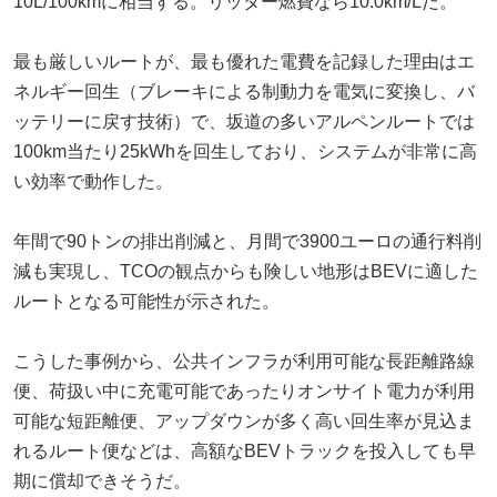
10L/100kmに相当する。リッター燃費なら10.0km/Lだ。
最も厳しいルートが、最も優れた電費を記録した理由はエ
ネルギー回生（ブレーキによる制動力を電気に変換し、バ
ッテリーに戻す技術）で、坂道の多いアルペンルートでは
100km当たり25kWhを回生しており、システムが非常に高
い効率で動作した。
年間で90トンの排出削減と、月間で3900ユーロの通行料削
減も実現し、TCOの観点からも険しい地形はBEVに適した
ルートとなる可能性が示された。
こうした事例から、公共インフラが利用可能な長距離路線
便、荷扱い中に充電可能であったりオンサイト電力が利用
可能な短距離便、アップダウンが多く高い回生率が見込ま
れるルート便などは、高額なBEVトラックを投入しても早
期に償却できそうだ。