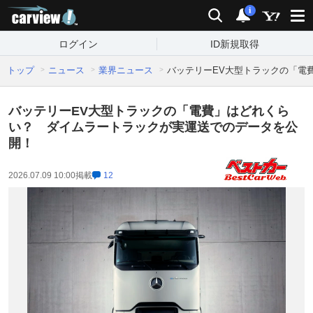
carview!
検索
通知
i
ログイン
ID新規取得
トップ
ニュース
業界ニュース
バッテリーEV大型トラックの「電
バッテリーEV大型トラックの「電費」はどれくら
い？ ダイムラートラックが実運送でのデータを公
開！
2026.07.09 10:00
掲載
12