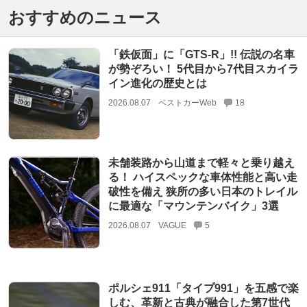
おすすめのニュース
「鉄仮面」に「GTS-R」!! 伝説の名車
が勢ぞろい！ 5代目から7代目スカイラ
イン進化の歴史とは
2026.08.07
ベストカーWeb
18
未舗装路から山道まで軽々と乗り越え
る！ ハイスペックな車体性能と高い走
破性を備え 狭所の多い日本のトレイル
に最適な「マウンテンバイク」3選
2026.08.07
VAGUE
5
ポルシェ911「タイプ991」を五感で楽
しむ、革新と古典が融合した第7世代