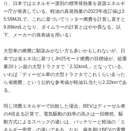
り、日本ではエネルギー源別の標準発熱量を資源エネルギ
ー庁が発表している。軽油の真発熱量の2023年改訂値は3
5.59MJ/Lで、これに基づいてリッター燃費を計算し直すと
9.89km/Lとなり、ダイムラーの計算とはやや異なる。以
下、メーカーの発表値を用いる）
大型車の燃費に馴染みがない方も多いかもしれないが、日
本では省エネ法に基づくJH25モード燃費の目標値が、総重
量20トン超の大型トラクタで「2.32km/L」となっている。
いわば「ディーゼル車の大型トラクタでこれくらい走った
ら省燃費」という公的な参考値が軽油1L当たり2.32kmであ
る。
同じ消費エネルギーで比較した場合、BEVはディーゼル車
の4倍走る計算で、電気駆動の効率の高さは一目瞭然。駆
動方式によるスペックの違いは、バッテリーと軽油の「エ
ネルギー密度」の違いである。なお、厳冬期はBEVの電費