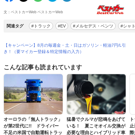
文：ベストカーWeb ベストカーWeb
関連タグ
#トラック
#EV
#メルセデス・ベンツ
#シャ
【キャンペーン】8月の毎週金・土・日はガソリン・軽油7円/L引
き！（要マイカー登録＆特定情報の入力）
こんな記事も読まれています
オーロラの「無人トラック」
猛暑でクルマが悲鳴をあげて
ト
が第2世代に!! ドライバー
いる！ 夏こそオイル交換が
止
不足の米国で自動運転トラッ
必要な理由とハイブリッド車
際