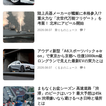
陸上兵器メーカーが艦艇に本格参入!?
重火力な「次世代万能フリゲート」を
考案！ 北米にアピール開始
2026.08.07
乗りものニュース
7
アウディ新型「A6スポーツバック e-tr
on」で東京から京都へ 往復1000km級
ロングランで見えた最新EVの実力とは
2026.08.07
くるまのニュース
6
まもなくお盆シーズン 高速道路「渋
滞」のピークはいつ？ 最大予想は45k
m 渋滞嫌いなら避けるべき日時と場所
とは