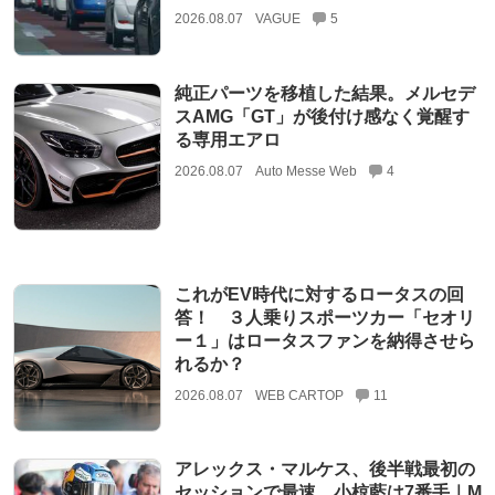
2026.08.07
VAGUE
5
純正パーツを移植した結果。メルセデ
スAMG「GT」が後付け感なく覚醒す
る専用エアロ
2026.08.07
Auto Messe Web
4
これがEV時代に対するロータスの回
答！ ３人乗りスポーツカー「セオリ
ー１」はロータスファンを納得させら
れるか？
2026.08.07
WEB CARTOP
11
アレックス・マルケス、後半戦最初の
セッションで最速。小椋藍は7番手｜M