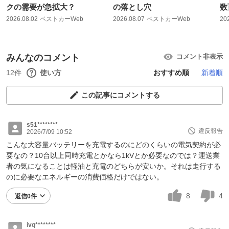
クの需要が急拡大？
の落とし穴
数
2026.08.02
ベストカーWeb
2026.08.07
ベストカーWeb
20
みんなのコメント
コメント非表示
12件
使い方
おすすめ順
新着順
この記事にコメントする
s51********
違反報告
2026/7/09 10:52
こんな大容量バッテリーを充電するのにどのくらいの電気契約が必
要なの？10台以上同時充電とかなら1kVとか必要なのでは？運送業
者の気になることは軽油と充電のどちらが安いか。それは走行する
のに必要なエネルギーの消費価格だけではない。
8
4
返信0件
ivq********