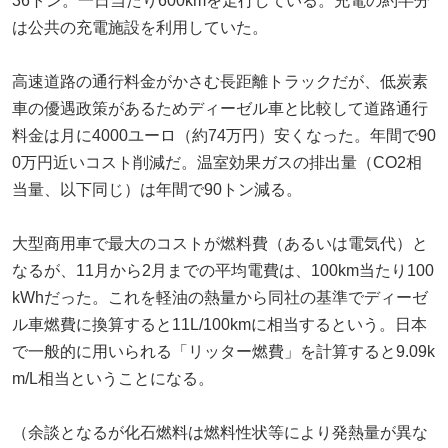
36トン。一日当たり600kmを走行している。充電の約半分
は公共の充電施設を利用していた。
高速道路の通行料金がかさむ長距離トラックだが、低炭素
車の優遇政策があるためディーゼル車と比較して道路通行
料金は月に4000ユーロ（約74万円）安くなった。年間で90
0万円近いコスト削減だ。温室効果ガスの排出量（CO2相
当量、以下同じ）は年間で90トン減る。
大型商用車で最大のコストが燃料費（あるいは電気代）と
なるが、11月から2月までの平均電費は、100km当たり100
kWhだった。これを軽油の熱量から同社の基準でディーゼ
ル車燃費に換算すると11L/100kmに相当するという。日本
で一般的に用いられる「リッター燃費」を計算すると9.09k
m/L相当ということになる。
（余談となるが化石燃料は燃料性状等により発熱量が異な