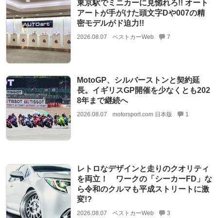
東京駅でミニカーに見惚れろ!! オート
アートが手がけた頭文字Dや007の精
密モデルがド迫力!!
2026.08.07
ベストカーWeb
7
MotoGP、シルバーストンと契約延
長。イギリスGP開催を少なくとも202
8年まで継続へ
2026.08.07
motorsport.com 日本版
1
レトロなデザインと走りのクオリティ
を両立！ ワークの「シーカーFD」な
ら令和のクルマも平成ストリートに激
変!?
2026.08.07
ベストカーWeb
3