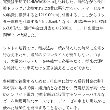
電費は平均で114kWh/100kmを記録した。当然ながら長距
離トラックと比較すれば燃費は悪化するが、ディーゼル車
の燃費に換算すると12L/100kmに相当する。ここからリッ
ター燃費を計算すると8.33km/Lとなり、JH25モード目標値
の3.6倍だ。通行料金は月当たり2300ユーロ、排出量は年
間56トン低減した。
シャトル運行では、積み込み・積み降ろしの時間に充電を
行なえるため、追加のダウンタイムが発生しない。つま
り、大量のバッテリーを搭載する必要もなく、従来の運行
を維持しつつ車両だけを置き換えることができた。
多頻度で往復するためゼロ排出車に対する通行料金の割引
率が高い地域で特に経済的となるほか、充電頻度が高いた
めオンサイト電力（物流施設に設置するソーラーパネルな
ど）を利用可能なケースでも、ディーゼル車より明らかに
優れた経済性を発揮することを示している。