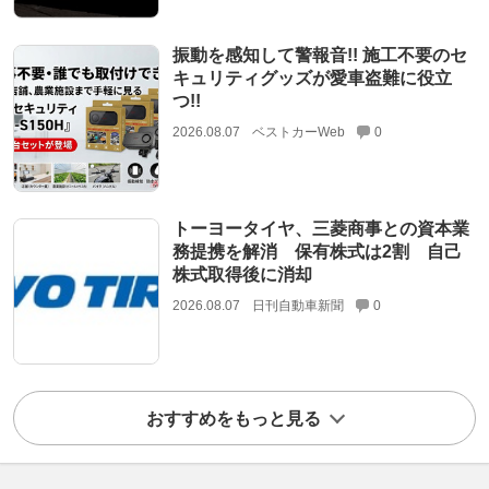
振動を感知して警報音!! 施工不要のセ
キュリティグッズが愛車盗難に役立
つ!!
2026.08.07
ベストカーWeb
0
トーヨータイヤ、三菱商事との資本業
務提携を解消 保有株式は2割 自己
株式取得後に消却
2026.08.07
日刊自動車新聞
0
おすすめをもっと見る