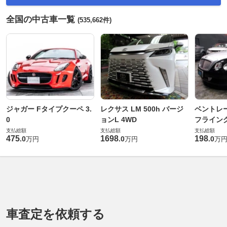
全国の中古車一覧
(535,662件)
ジャガー Fタイプクーペ 3.
レクサス LM 500h バージ
ベントレ
0
ョンL 4WD
フライングス
支払総額
支払総額
支払総額
475
1698
198
.
0
.
0
.
0
万円
万円
万
車査定を依頼する