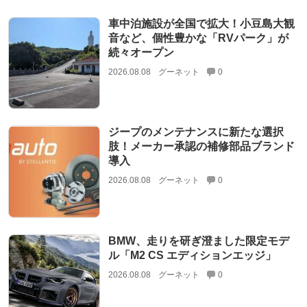
車中泊施設が全国で拡大！小豆島大観
音など、個性豊かな「RVパーク」が
続々オープン
2026.08.08
グーネット
0
ジープのメンテナンスに新たな選択
肢！メーカー承認の補修部品ブランド
導入
2026.08.08
グーネット
0
BMW、走りを研ぎ澄ました限定モデ
ル「M2 CS エディションエッジ」
2026.08.08
グーネット
0