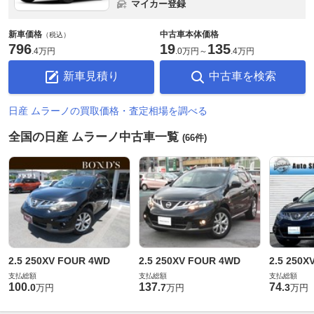
マイカー登録
新車価格
中古車本体価格
（税込）
796
19
135
.
4万円
.
0万円
～
.
4万円
新車見積り
中古車を検索
日産 ムラーノの買取価格・査定相場を調べる
全国の日産 ムラーノ中古車一覧
(66件)
2.5 250XV FOUR 4WD
2.5 250XV FOUR 4WD
2.5 250X
支払総額
支払総額
支払総額
100
137
74
.
0
.
7
.
3
万円
万円
万円