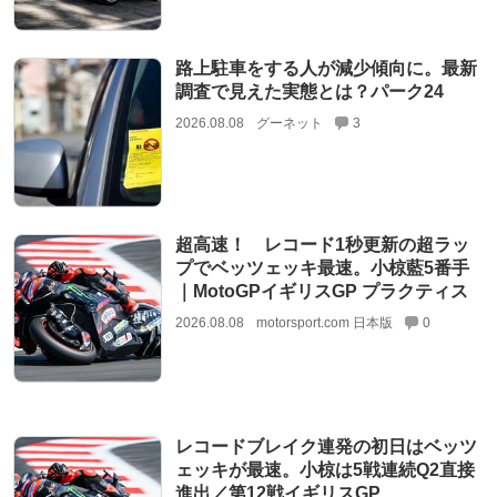
路上駐車をする人が減少傾向に。最新
調査で見えた実態とは？パーク24
2026.08.08
グーネット
3
超高速！ レコード1秒更新の超ラッ
プでベッツェッキ最速。小椋藍5番手
｜MotoGPイギリスGP プラクティス
2026.08.08
motorsport.com 日本版
0
レコードブレイク連発の初日はベッツ
ェッキが最速。小椋は5戦連続Q2直接
進出／第12戦イギリスGP