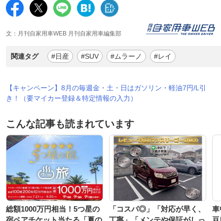
文：月刊自家用車WEB 月刊自家用車編集部
関連タグ
#日産
#SUV
#ムラーノ
#レイ
【キャンペーン】8月の毎週金・土・日はガソリン・軽油7円/L引
き！（要マイカー登録＆特定情報の入力）
こんな記事も読まれています
総額1000万円相当！5つ星の
「コスパ◎」「対応が早く、
車
宿ペアチケット当たる「夏の
丁寧」「メンテや保証がしっ
豆