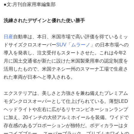
●文:月刊自家用車編集部
洗練されたデザインと優れた使い勝手
日産
自動車は、本日、米国市場で高い評価を得ているミッ
ドサイズクロスオーバー
SUV
「
ムラーノ
」の日本市場への
導入を発表し、注文受付もスタートさせた。これは今年2
月に国土交通省が新たに設けた米国製乗用車の認定制度を
活用したもので、米国テネシー州のスマーナ工場で生産さ
れた車両が日本へと導入される。
エクステリアは、美しさと力強さを兼ね備えたプレミアム
モダンクロスオーバーとして仕上げられている。薄型LED
ヘッドライトや左右に広がるリヤコンビネーションランプ
に加え、20インチの大径アルミホイールを装備。ワイドで
存在感のあるプロポーションが独特だ。ボディカラーはタ
ーコイズブルー 、スーパーブラック、プリズムホワイトの