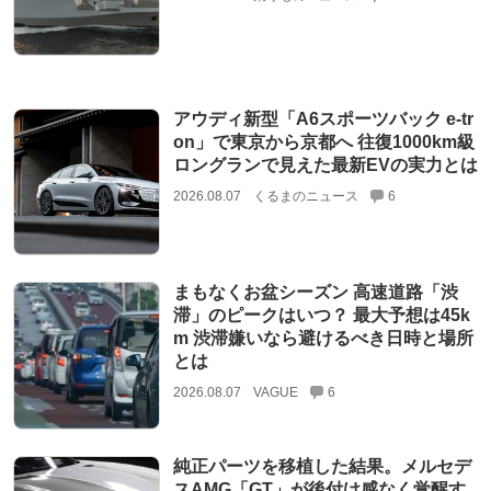
アウディ新型「A6スポーツバック e-tr
on」で東京から京都へ 往復1000km級
ロングランで見えた最新EVの実力とは
2026.08.07
くるまのニュース
6
まもなくお盆シーズン 高速道路「渋
滞」のピークはいつ？ 最大予想は45k
m 渋滞嫌いなら避けるべき日時と場所
とは
2026.08.07
VAGUE
6
純正パーツを移植した結果。メルセデ
スAMG「GT」が後付け感なく覚醒す