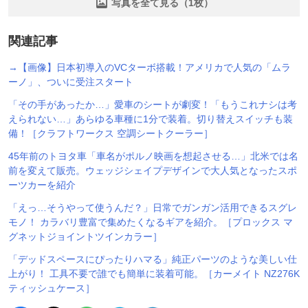
写真を全て見る（1枚）
関連記事
→【画像】日本初導入のVCターボ搭載！アメリカで人気の「ムラ
ーノ」、ついに受注スタート
「その手があったか…」愛車のシートが劇変！「もうこれナシは考
えられない…」あらゆる車種に1分で装着。切り替えスイッチも装
備！［クラフトワークス 空調シートクーラー］
45年前のトヨタ車「車名がポルノ映画を想起させる…」北米では名
前を変えて販売。ウェッジシェイプデザインで大人気となったスポ
ーツカーを紹介
「えっ…そうやって使うんだ？」日常でガンガン活用できるスグレ
モノ！ カラバリ豊富で集めたくなるギアを紹介。［プロックス マ
グネットジョイントツインカラー］
「デッドスペースにぴったりハマる」純正パーツのような美しい仕
上がり！ 工具不要で誰でも簡単に装着可能。［カーメイト NZ276K
ティッシュケース］