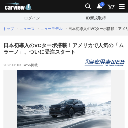
carview!
検索
通知
i
ログイン
ID新規取得
トップ
ニュース
ニューモデル
日本初導入のVCターボ搭載！アメ
日本初導入のVCターボ搭載！アメリカで人気の「ム
ラーノ」、ついに受注スタート
2026.06.03 14:56
掲載