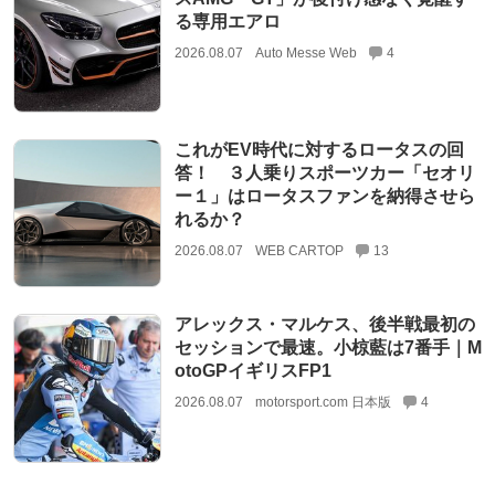
る専用エアロ
2026.08.07
Auto Messe Web
4
これがEV時代に対するロータスの回
答！ ３人乗りスポーツカー「セオリ
ー１」はロータスファンを納得させら
れるか？
2026.08.07
WEB CARTOP
13
アレックス・マルケス、後半戦最初の
セッションで最速。小椋藍は7番手｜M
otoGPイギリスFP1
2026.08.07
motorsport.com 日本版
4