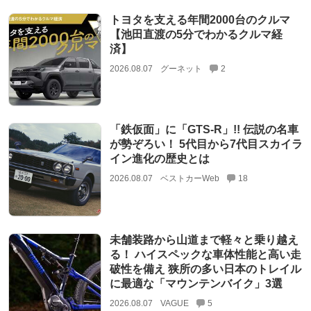
トヨタを支える年間2000台のクルマ
【池田直渡の5分でわかるクルマ経
済】
2026.08.07
グーネット
2
「鉄仮面」に「GTS-R」!! 伝説の名車
が勢ぞろい！ 5代目から7代目スカイラ
イン進化の歴史とは
2026.08.07
ベストカーWeb
18
未舗装路から山道まで軽々と乗り越え
る！ ハイスペックな車体性能と高い走
破性を備え 狭所の多い日本のトレイル
に最適な「マウンテンバイク」3選
2026.08.07
VAGUE
5