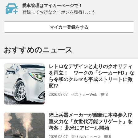
愛車管理はマイカーページで！
登録してお得なクーポンを獲得しよう
マイカー登録をする
おすすめのニュース
レトロなデザインと走りのクオリティ
を両立！ ワークの「シーカーFD」な
ら令和のクルマも平成ストリートに激
変!?
2026.08.07
ベストカーWeb
3
陸上兵器メーカーが艦艇に本格参入!?
重火力な「次世代万能フリゲート」を
考案！ 北米にアピール開始
2026.08.07
乗りものニュース
9