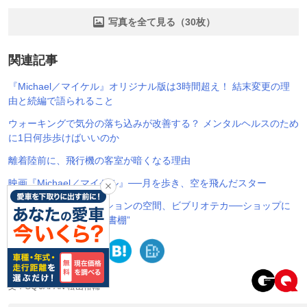
写真を全て見る（30枚）
関連記事
『Michael／マイケル』オリジナル版は3時間超え！ 結末変更の理
由と続編で語られること
ウォーキングで気分の落ち込みが改善する？ メンタルヘルスのため
に1日何歩歩けばいいのか
離着陸前に、飛行機の客室が暗くなる理由
映画『Michael／マイケル』──月を歩き、空を飛んだスター
感性で巡る本とファッションの空間、ビブリオテカ──ショップに
生まれる“もうひとつの書棚”
文：GQ JAPAN 松山裕輔