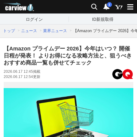
carview!
検索
通知
i
ログイン
ID新規取得
トップ
ニュース
業界ニュース
【Amazon プライムデー 20
【Amazon プライムデー 2026】今年はいつ？ 開催
日程が発表！ よりお得になる攻略方法と、狙うべき
おすすめ商品一覧も併せてチェック
2026.06.17 12:45
掲載
2026.06.17 12:54
更新