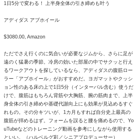
1日5分で変わる！ 上半身全体の引き締めも叶う
アディダス アブホイール
$3080.00, Amazon
ただでさえ行くのに気合いが必要なジムから、さらに足が
遠のく猛暑の季節。冷房の効いた部屋の中でサクッと行え
るワークアウトを探しているなら、アディダスの腹筋ロー
ラー「アブホイール」がおすすめだ。ヨガマットやクッシ
ョン性のある床の上で1日5分（インターバル含む）使うだ
けで、腹筋はもちろん背筋や大胸筋、腕の筋肉まで、上半
身全体の引き締めや基礎代謝向上にも効果が見込めるすぐ
れもの。その分キツいが、1カ月もすれば自分史上最高の
腹筋が拝めるはず。フォームを誤ると腰を痛めるので、Yo
uTubeなどのトレーニング動画を参考にしながら使用する
といい。（ハルベルグ彩／シニアプロデューサー）