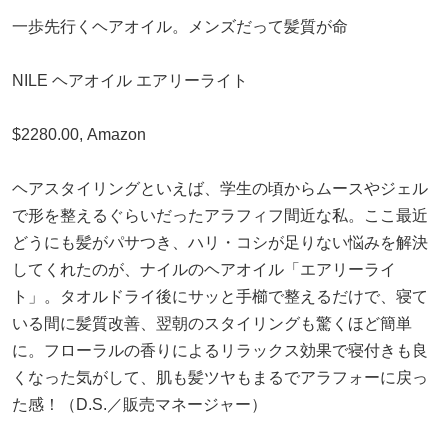
一歩先行くヘアオイル。メンズだって髪質が命
NILE ヘアオイル エアリーライト
$2280.00, Amazon
ヘアスタイリングといえば、学生の頃からムースやジェル
で形を整えるぐらいだったアラフィフ間近な私。ここ最近
どうにも髪がパサつき、ハリ・コシが足りない悩みを解決
してくれたのが、ナイルのヘアオイル「エアリーライ
ト」。タオルドライ後にサッと手櫛で整えるだけで、寝て
いる間に髪質改善、翌朝のスタイリングも驚くほど簡単
に。フローラルの香りによるリラックス効果で寝付きも良
くなった気がして、肌も髪ツヤもまるでアラフォーに戻っ
た感！（D.S.／販売マネージャー）