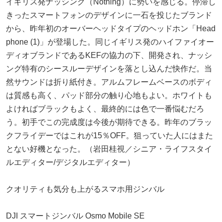
イギリス発ナッシング（Nothing）に勢いを感じる。停滞し
きったスマートフォンのデザインに一石を投じたブランド
から、昨年初のオーバーヘッドタイプのヘッドホン「Head
phone (1)」が登場した。同じイギリス発のハイファイオー
ディオブランドであるKEFの協力の下、開発され、ナッシ
ング特有のシースルーデザインを落とし込んだ快作だ。当
然サウンドは折り紙付き。アルムフレームベースのボディ
は質感も高く、パッド部分の触り心地もよい。ホワイトも
よければブラックもよく、最終的には色で一番悩むだろ
う。初手でこの完成度は今後が期待できる。昨年のブラッ
クフライデーではこれが15％OFF。狙っていた人にはまた
とない好機となった。（岩田桂視／シニア・ライフスタイ
ルエディター/デジタルエディター）
クオリティも気分も上がるスマホ用ジンバル
DJI スマートジンバル Osmo Mobile SE