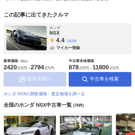
この記事に出てきたクルマ
ホンダ
NSX
4.
4
242件
マイカー登録
新車価格
中古車本体価格
（税込）
2420
2794
878
11800
.
0万円
～
.
0万円
.
0万円
～
.
0万円
新車見積り
中古車を検索
ホンダ NSXの買取価格・査定相場を調べる
全国のホンダ NSX中古車一覧
(78件)