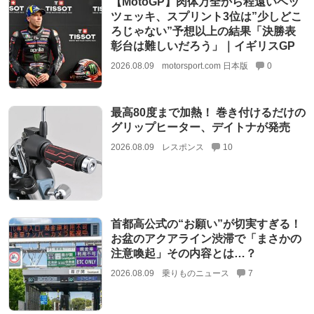
【MotoGP】肉体万全から程遠いベッ
ツェッキ、スプリント3位は”少しどこ
ろじゃない”予想以上の結果「決勝表
彰台は難しいだろう」｜イギリスGP
2026.08.09
motorsport.com 日本版
0
最高80度まで加熱！ 巻き付けるだけの
グリップヒーター、デイトナが発売
2026.08.09
レスポンス
10
首都高公式の“お願い”が切実すぎる！
お盆のアクアライン渋滞で「まさかの
注意喚起」その内容とは…？
2026.08.09
乗りものニュース
7