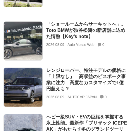
「ショールームからサーキットへ」。
Toto BMWが渋谷松濤の新店舗に込め
た情熱【Key’s note】
2026.08.09
Auto Messe Web
0
レンジローバー、特注モデルの価格に
「上限なし」 高収益のビスポーク事
業に注力 高度なカスタマイズで1億
円超えも？
2026.08.09
AUTOCAR JAPAN
0
ヘビー級SUV・EVの巨躯を掌握する
氷上性能。最新作「ブリザック ICEPE
AK」がもたらす冬のグランドツーリ