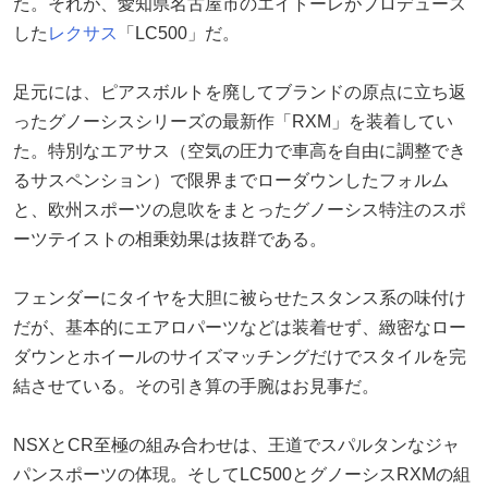
た。それが、愛知県名古屋市のエイトーレがプロデュース
した
レクサス
「LC500」だ。
足元には、ピアスボルトを廃してブランドの原点に立ち返
ったグノーシスシリーズの最新作「RXM」を装着してい
た。特別なエアサス（空気の圧力で車高を自由に調整でき
るサスペンション）で限界までローダウンしたフォルム
と、欧州スポーツの息吹をまとったグノーシス特注のスポ
ーツテイストの相乗効果は抜群である。
フェンダーにタイヤを大胆に被らせたスタンス系の味付け
だが、基本的にエアロパーツなどは装着せず、緻密なロー
ダウンとホイールのサイズマッチングだけでスタイルを完
結させている。その引き算の手腕はお見事だ。
NSXとCR至極の組み合わせは、王道でスパルタンなジャ
パンスポーツの体現。そしてLC500とグノーシスRXMの組