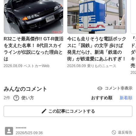
R32こそ最高傑作!! GT-R復活
今にも走りそうな電話ボック
『
を支えた名車！ 8代目スカイ
スに「国鉄」の文字 歩けば
ド
ラインが伝説になった理由と
発見だらけ、新潟「鉄道の
ダ
は
街」が鉄道愛にあふれすぎ！
キ
売
2026.08.09
ベストカーWeb
2026.08.09
乗りものニュース
20
みんなのコメント
コメント非表示
2件
使い方
おすすめ順
新着順
この記事にコメントする
*******
違反報告
2026/5/25 09:36