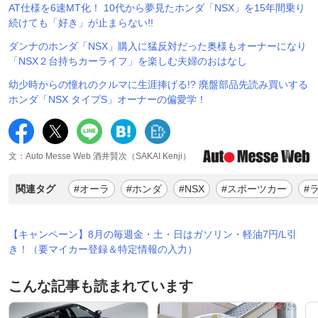
AT仕様を6速MT化！ 10代から夢見たホンダ「NSX」を15年間乗り
続けても「好き」が止まらない!!
ダンナのホンダ「NSX」購入に猛反対だった奥様もオーナーになり
「NSX２台持ちカーライフ」を楽しむ夫婦のおはなし
幼少時からの憧れのクルマに生涯捧げる!? 廃盤部品先読み買いする
ホンダ「NSX タイプS」オーナーの偏愛学！
文：Auto Messe Web 酒井賢次（SAKAI Kenji）
関連タグ
#オーラ
#ホンダ
#NSX
#スポーツカー
#
【キャンペーン】8月の毎週金・土・日はガソリン・軽油7円/L引
き！（要マイカー登録＆特定情報の入力）
こんな記事も読まれています