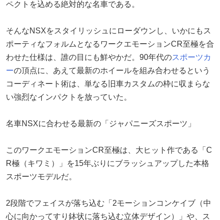
ペクトを込める絶対的な名車である。
そんなNSXをスタイリッシュにローダウンし、いかにもス
ポーティなフォルムとなるワークエモーションCR至極を合
わせた仕様は、誰の目にも鮮やかだ。90年代の
スポーツカ
ー
の頂点に、あえて最新のホイールを組み合わせるという
コーディネート術は、単なる旧車カスタムの枠に収まらな
い強烈なインパクトを放っていた。
名車NSXに合わせる最新の「ジャパニーズスポーツ」
このワークエモーションCR至極は、大ヒット作である「C
R極（キワミ）」を15年ぶりにブラッシュアップした本格
スポーツモデルだ。
2段階でフェイスが落ち込む「2モーションコンケイブ（中
心に向かってすり鉢状に落ち込む立体デザイン）」や、ス