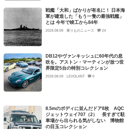
戦艦「大和」ばかりが有名に！ 日本海
軍が建造した「もう一隻の最強戦艦」
とは 今年で竣工から84年
2026.08.09
乗りものニュース
24
DB12やヴァンキッシュに60年代の息
吹を。アストン・マーティンが放つ世
界限定5台の特別コレクション
2026.08.09
LEVOLANT
0
8.5mのボディに並んだドア8枚 AQC
ジェットウェイ707（2） 長すぎて駐
車場から出られる気がしない 博物館
の目玉コレクション