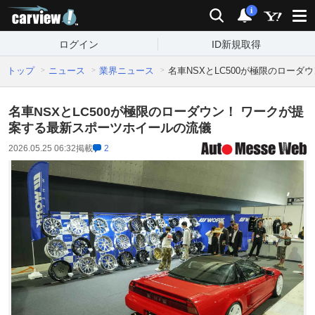
carview!
検索
通知
i
ログイン
ID新規取得
トップ
ニュース
業界ニュース
名車NSXとLC500が極限のロー
名車NSXとLC500が極限のローダウン！ ワークが提
案する最新スポーツホイールの流儀
2026.05.25 06:32
掲載
2