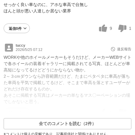
せっかく良い車なのに、アホな車高で台無し
ほんと頭が悪い人達しか居ない業界
9
1
返信0件
tuccy
違反報告
2026/5/25 07:12
WORKや他のホイールメーカーもそうだけど、メーカーWEBサイト
で各ホイールの装着ギャラリーに掲載されてる写真、ほとんどが車
高短になってるけどどうにかならない物か。
2～３cmダウンなら許容範囲だけど、たまにベタベタに車高が落ち
た車両を平気で掲載してるけど、そこまで車高を落とすユーザーが
どれだけ存在するものか。
あそこに掲載する写真はメーカーの単なるマス〇ーベーションの場
でしかないと思う。
6
4
返信0件
全てのコメントを読む（2件）
※コメントは個人の見解であり、記事提供社と関係はありません。