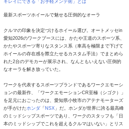
キレイにできる「お手軽メンテ術」とは
最新スポーツホイールで魅せる圧倒的なオーラ
クルマの印象を決定づけるホイール選び。オートメッセin
愛知2026のワークブースには、かたや王道のスポーツ系、
かたやスポーツ寄りなスタンス系（車高を極限まで下げて
ホイールの存在感を際立たせるカスタム手法）でまとめら
れた2台のデモカーが展示され、なんともいえない圧倒的
なオーラを解き放っていた。
ワークを代表するスポーツブランドであるワークエモーシ
ョンの最新作、「ワークエモーションCR至極（シゴク）」
を足元におごったのは、愛知県小牧市のアテナモーターズ
が手がけた
ホンダ
「
NSX
」だ。ホンダが世界に誇る最高峰
のミッドシップスポーツであり、ワークのスタッフも「日
本のミッドシップでこれを超えるクルマはいない」とリス