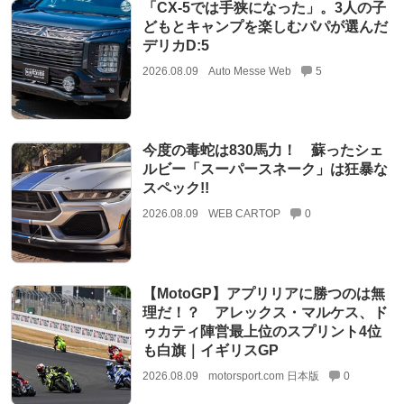
「CX-5では手狭になった」。3人の子
どもとキャンプを楽しむパパが選んだ
デリカD:5
2026.08.09
Auto Messe Web
5
今度の毒蛇は830馬力！ 蘇ったシェ
ルビー「スーパースネーク」は狂暴な
スペック!!
2026.08.09
WEB CARTOP
0
【MotoGP】アプリリアに勝つのは無
理だ！？ アレックス・マルケス、ド
ゥカティ陣営最上位のスプリント4位
も白旗｜イギリスGP
2026.08.09
motorsport.com 日本版
0