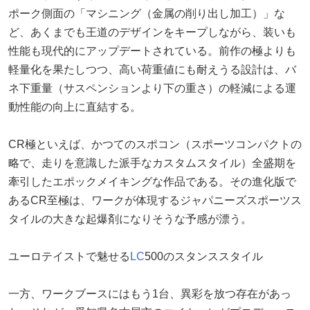
ポーク側面の「マシニング（金属の削り出し加工）」な
ど、あくまでも王道のデザインをキープしながら、装いも
性能も現代的にアップデートされている。前作の極よりも
軽量化を果たしつつ、高い荷重値にも耐えうる設計は、バ
ネ下重量（サスペンションより下の重さ）の軽減による運
動性能の向上に直結する。
CR極といえば、かつてのスポコン（スポーツコンパクトの
略で、走りを意識した派手なカスタムスタイル）全盛期を
牽引したエポックメイキングな作品である。その進化版で
あるCR至極は、ワークが体現するジャパニーズスポーツス
タイルの大きな起爆剤になりそうな予感が漂う。
ユーロテイストで魅せる
LC
500のスタンススタイル
一方、ワークブースにはもう1台、異彩を放つ存在があっ