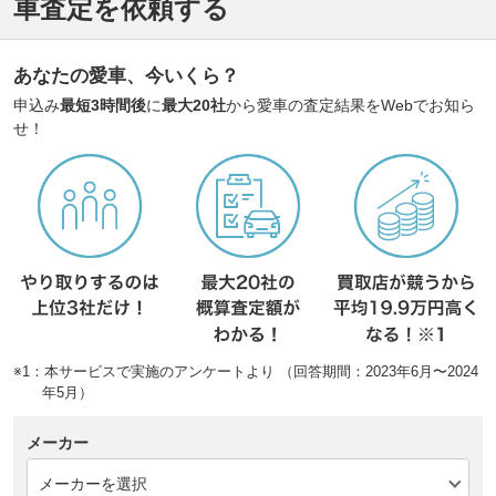
車査定を依頼する
あなたの愛車、今いくら？
申込み
最短3時間後
に
最大20社
から愛車の査定結果をWebでお知ら
せ！
※1：本サービスで実施のアンケートより （回答期間：2023年6月〜2024
年5月）
メーカー