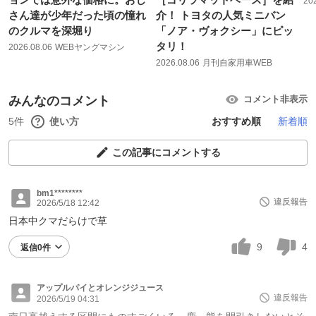
20
さん達が少年だった頃の憧れ
介！ トヨタの人気ミニバン
のクルマを深堀り
「ノア・ヴォクシー」にピッ
タリ！
2026.08.06
WEBヤングマシン
2026.08.06
月刊自家用車WEB
みんなのコメント
コメント非表示
5件
使い方
おすすめ順
新着順
この記事にコメントする
bm1********
違反報告
2026/5/18 12:42
日本中クマだらけで草
9
4
返信0件
アップルパイとオレンジジュース
違反報告
2026/5/19 04:31