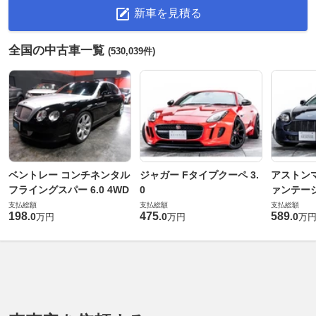
新車を見積る
全国の中古車一覧
(530,039件)
ベントレー コンチネンタル
ジャガー Fタイプクーペ 3.
アストンマ
フライングスパー 6.0 4WD
0
ァンテー
支払総額
支払総額
支払総額
198
475
589
.
0
.
0
.
0
万円
万円
万