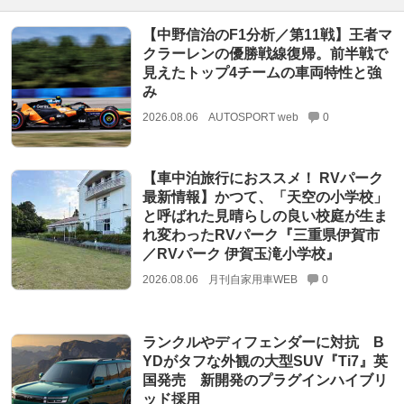
【中野信治のF1分析／第11戦】王者マ
クラーレンの優勝戦線復帰。前半戦で
見えたトップ4チームの車両特性と強
み
2026.08.06
AUTOSPORT web
0
【車中泊旅行におススメ！ RVパーク
最新情報】かつて、「天空の小学校」
と呼ばれた見晴らしの良い校庭が生ま
れ変わったRVパーク『三重県伊賀市
／RVパーク 伊賀玉滝小学校』
2026.08.06
月刊自家用車WEB
0
ランクルやディフェンダーに対抗 B
YDがタフな外観の大型SUV『Ti7』英
国発売 新開発のプラグインハイブリ
ッド採用