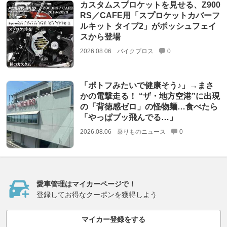
カスタムスプロケットを見せる、Z900
RS／CAFE用「スプロケットカバーフ
ルキット タイプ2」がポッシュフェイ
スから登場
2026.08.06
バイクブロス
0
「ポトフみたいで健康そう♪」→まさ
かの電撃走る！ “ザ・地方空港”に出現
の「背徳感ゼロ」の怪物麺…食べたら
「やっぱブッ飛んでる…」
2026.08.06
乗りものニュース
0
愛車管理はマイカーページで！
登録してお得なクーポンを獲得しよう
マイカー登録をする