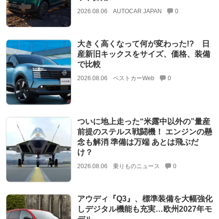
2026.08.06
AUTOCAR JAPAN
0
大きく高くなって何が変わった!? 日
産新旧キックスをサイズ、価格、装備
で比較
2026.08.06
ベストカーWeb
0
ついに地上走った“米露中以外の”量産
前提のステルス戦闘機！ エンジンの懸
念も解消 準備は万端 あとは飛ぶだ
け？
2026.08.06
乗りものニュース
0
アウディ『Q3』、標準装備を大幅強化
しデジタル機能も充実…欧州2027年モ