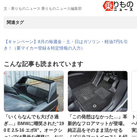
文：乗りものニュース 乗りものニュース編集部
関連タグ
【キャンペーン】8月の毎週金・土・日はガソリン・軽油7円/L引
き！（要マイカー登録＆特定情報の入力）
こんな記事も読まれています
「いくらなんでも大げさ過
「この発想はなかった…」革
ト
ぎ…」BMWに嘲笑された“19
新的なフロアマットが登場。
へ
0 E 2.5-16 エボII”。オークシ
純正品をそのまま活かせる
実
ョンでは意外な価格に。おじ
［ゴリラマットベース］を紹