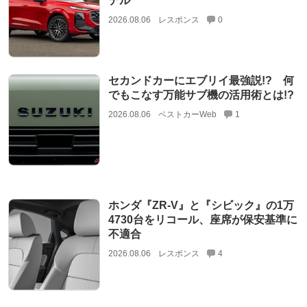
デル
2026.08.06
レスポンス
0
セカンドカーにエブリイ最強説!? 何
でもこなす万能サブ機の活用術とは!?
2026.08.06
ベストカーWeb
1
ホンダ『ZR-V』と『シビック』の1万
4730台をリコール、座席が保安基準に
不適合
2026.08.06
レスポンス
4