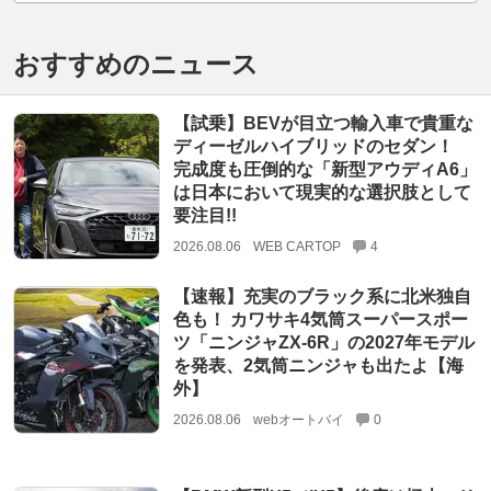
おすすめのニュース
【試乗】BEVが目立つ輸入車で貴重な
ディーゼルハイブリッドのセダン！
完成度も圧倒的な「新型アウディA6」
は日本において現実的な選択肢として
要注目!!
2026.08.06
WEB CARTOP
4
【速報】充実のブラック系に北米独自
色も！ カワサキ4気筒スーパースポー
ツ「ニンジャZX-6R」の2027年モデル
を発表、2気筒ニンジャも出たよ【海
外】
2026.08.06
webオートバイ
0