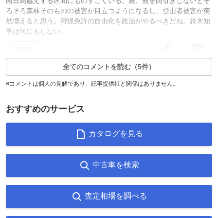
南日高越えする区間にものすごくいる。鹿、熊を間引きしないとそ
ろそろ森林そのものの被害が目立つようになるし、登山者被害が突
然増えると思う。狩猟免許の自由化を政治がやるべきだね。鈴木知
事は何にもしない。
0
0
返信0件
全てのコメントを読む（5件）
※コメントは個人の見解であり、記事提供社と関係はありません。
おすすめのサービス
カタログを見る
中古車を検索
査定相場を調べる