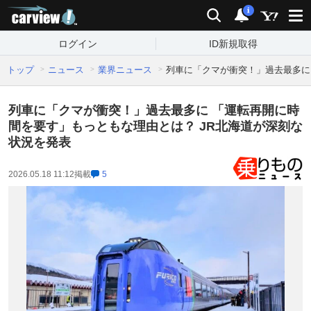
carview!
検索
通知
i
ログイン
ID新規取得
トップ
ニュース
業界ニュース
列車に「クマが衝突！」過去最多に
列車に「クマが衝突！」過去最多に 「運転再開に時
間を要す」もっともな理由とは？ JR北海道が深刻な
状況を発表
2026.05.18 11:12
掲載
5