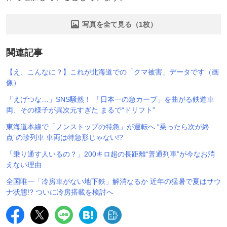
写真を全て見る（1枚）
関連記事
【え、こんなに？】これが北海道での「クマ被害」データです（画
像）
「えげつな…」SNS騒然！ 「日本一の急カーブ」を曲がる鉄道車
両、その様子が異次元すぎた まるで“ドリフト”
東海道本線で「ノンストップの特急」が運転へ “乗ったら次が終
点”の珍列車 車両は特急形じゃない!?
「乗り通す人いるの？」200キロ超の長距離“普通列車”が今なお消
えない理由
全国唯一「冷房車がない地下鉄」解消なるか 近年の猛暑で夏はサウ
ナ状態!? ついに冷房搭載を検討へ