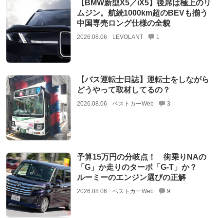
【BMW新型X5／iX5】後席は極上のリ
ムジン。航続1000km超のBEVも揃う
中国専売ロング仕様の全貌
2026.08.06
LEVOLANT
1
【バス運転士日誌】運転士をしながら
どうやって取材してるの？
2026.08.06
ベストカーWeb
3
予算15万円の分岐点！ 街乗りNAの
「G」か走りのターボ「G-T」か？
ルーミーのエンジン選びの正解
2026.08.06
ベストカーWeb
9