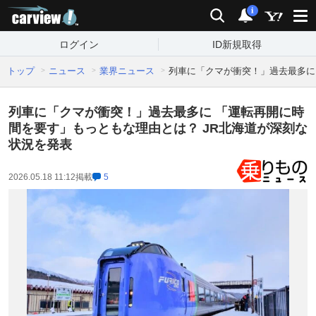
carview!
検索
通知
i
ログイン
ID新規取得
トップ
ニュース
業界ニュース
列車に「クマが衝突！」過去最多に
列車に「クマが衝突！」過去最多に 「運転再開に時
間を要す」もっともな理由とは？ JR北海道が深刻な
状況を発表
2026.05.18 11:12
掲載
5