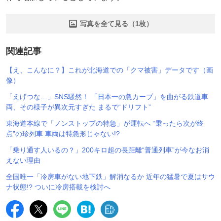
写真を全て見る（1枚）
関連記事
【え、こんなに？】これが北海道での「クマ被害」データです（画
像）
「えげつな…」SNS騒然！ 「日本一の急カーブ」を曲がる鉄道車
両、その様子が異次元すぎた まるで“ドリフト”
東海道本線で「ノンストップの特急」が運転へ “乗ったら次が終
点”の珍列車 車両は特急形じゃない!?
「乗り通す人いるの？」200キロ超の長距離“普通列車”が今なお消
えない理由
全国唯一「冷房車がない地下鉄」解消なるか 近年の猛暑で夏はサウ
ナ状態!? ついに冷房搭載を検討へ