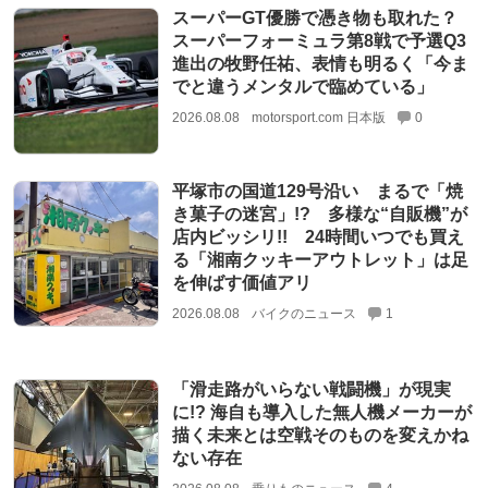
スーパーGT優勝で憑き物も取れた？
スーパーフォーミュラ第8戦で予選Q3
進出の牧野任祐、表情も明るく「今ま
でと違うメンタルで臨めている」
2026.08.08
motorsport.com 日本版
0
平塚市の国道129号沿い まるで「焼
き菓子の迷宮」!? 多様な“自販機”が
店内ビッシリ!! 24時間いつでも買え
る「湘南クッキーアウトレット」は足
を伸ばす価値アリ
2026.08.08
バイクのニュース
1
「滑走路がいらない戦闘機」が現実
に!? 海自も導入した無人機メーカーが
描く未来とは空戦そのものを変えかね
ない存在