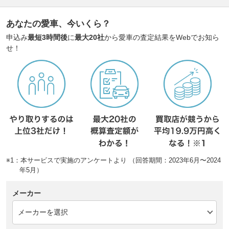
あなたの愛車、今いくら？
申込み
最短3時間後
に
最大20社
から愛車の査定結果をWebでお知ら
せ！
※1：本サービスで実施のアンケートより （回答期間：2023年6月〜2024
年5月）
メーカー