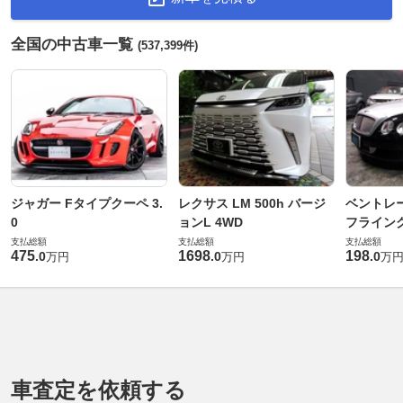
全国の中古車一覧
(537,399件)
ジャガー Fタイプクーペ 3.
レクサス LM 500h バージ
ベントレ
0
ョンL 4WD
フライングス
支払総額
支払総額
支払総額
475
1698
198
.
0
.
0
.
0
万円
万円
万
車査定を依頼する