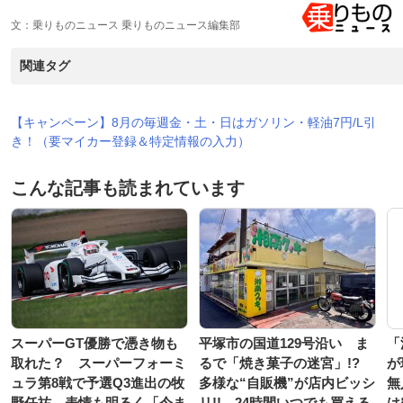
文：乗りものニュース 乗りものニュース編集部
関連タグ
【キャンペーン】8月の毎週金・土・日はガソリン・軽油7円/L引
き！（要マイカー登録＆特定情報の入力）
こんな記事も読まれています
スーパーGT優勝で憑き物も
平塚市の国道129号沿い ま
「
取れた？ スーパーフォーミ
るで「焼き菓子の迷宮」!?
が
ュラ第8戦で予選Q3進出の牧
多様な“自販機”が店内ビッシ
無
野任祐、表情も明るく「今ま
リ!! 24時間いつでも買える
は