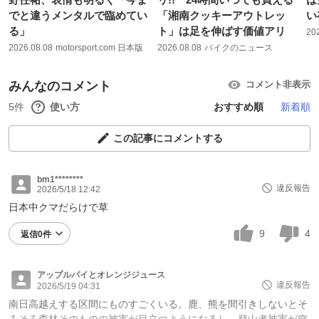
でと違うメンタルで臨めてい
「湘南クッキーアウトレッ
い
る」
ト」は足を伸ばす価値アリ
20
2026.08.08
motorsport.com 日本版
2026.08.08
バイクのニュース
みんなのコメント
コメント非表示
5件
使い方
おすすめ順
新着順
この記事にコメントする
bm1********
違反報告
2026/5/18 12:42
日本中クマだらけで草
9
4
返信0件
アップルパイとオレンジジュース
違反報告
2026/5/19 04:31
南日高越えする区間にものすごくいる。鹿、熊を間引きしないとそ
ろそろ森林そのものの被害が目立つようになるし、登山者被害が突