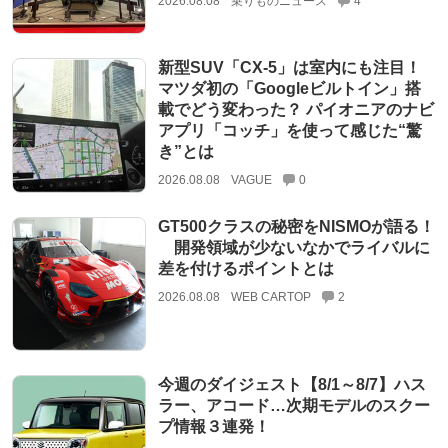
2026.08.08
乗りものニュース
4
新型SUV「CX-5」は室内にも注目！
マツダ初の「Googleビルトイン」搭
載でどう変わった？ パイオニアのナビ
アプリ「コッチ」を使って感じた“驚
き”とは
2026.08.08
VAGUE
0
GT500クラスの秘密をNISMOが語る！
開発領域が少ないなかでライバルに
差を付けるポイントとは
2026.08.08
WEB CARTOP
2
今週のダイジェスト【8/1～8/7】ハス
ラー、アコード…次期モデルのスクー
プ情報３連発！