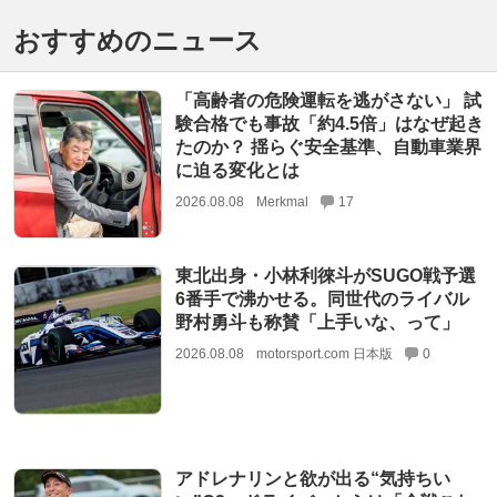
おすすめのニュース
「高齢者の危険運転を逃がさない」 試
験合格でも事故「約4.5倍」はなぜ起き
たのか？ 揺らぐ安全基準、自動車業界
に迫る変化とは
2026.08.08
Merkmal
17
東北出身・小林利徠斗がSUGO戦予選
6番手で沸かせる。同世代のライバル
野村勇斗も称賛「上手いな、って」
2026.08.08
motorsport.com 日本版
0
アドレナリンと欲が出る“気持ちい