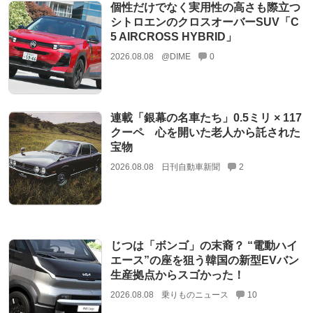
個性だけでなく実用性の高さも際立つ
シトロエンのクロスオーバーSUV「C
5 AIRCROSS HYBRID」
2026.08.08
@DIME
0
連載「銀幕の名車たち」0.5ミリ × 117
クーペ 心を開いた老人から託された
宝物
2026.08.08
日刊自動車新聞
2
じつは「ボンゴ」の末裔？ “電動ハイ
エース”の座を狙う韓国の新型EVバン
生産拠点からスゴかった！
2026.08.08
乗りものニュース
10