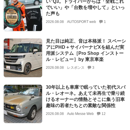
い”Q3。ドライバーからは「全戦これ
でいい」や「台数を増やして」といっ
た声も
2026.08.08
AUTOSPORT web
1
見た目は純正、音は本格派！ スペーシ
アにPHD＋サイバーナビXを組んだ実
用派システム［Pro Shop インストー
ル・レビュー］by 東京車楽
2026.08.08
レスポンス
3
30年以上も車庫で眠っていた初代スバ
ル・レオーネ。あえて未再生で乗り続
けるオーナーの情熱とそこに集う旧車
趣味の若者たちとの素敵な関係性
2026.08.08
Auto Messe Web
12