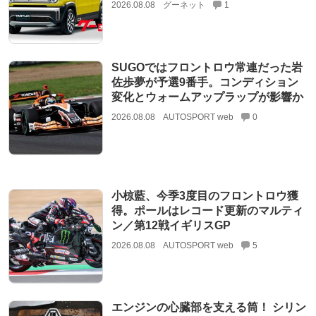
2026.08.08
グーネット
1
SUGOではフロントロウ常連だった岩
佐歩夢が予選9番手。コンディション
変化とウォームアップラップが影響か
2026.08.08
AUTOSPORT web
0
小椋藍、今季3度目のフロントロウ獲
得。ポールはレコード更新のマルティ
ン／第12戦イギリスGP
2026.08.08
AUTOSPORT web
5
エンジンの心臓部を支える筒！ シリン