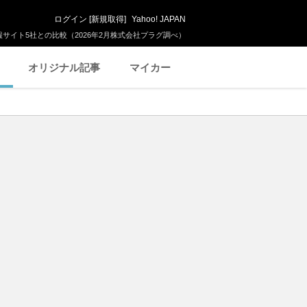
ログイン
[
新規取得
]
Yahoo! JAPAN
サイト5社との比較（2026年2月株式会社プラグ調べ）
オリジナル記事
マイカー