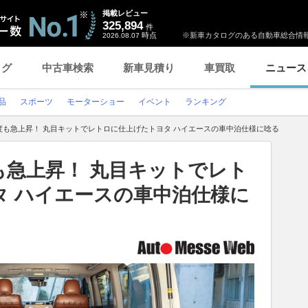
掲載レビュー
325,894
件
時点
※新車カタログのある自動車総合情報
2026.08.07
ログ
中古車検索
新車見積り
車買取
ニュース
品
スポーツ
モーターショー
イベント
ランキング
度も急上昇！ 丸目キットでレトロに仕上げたトヨタ ハイエースの車中泊仕様に唸る
も急上昇！ 丸目キットでレト
タ ハイエースの車中泊仕様に