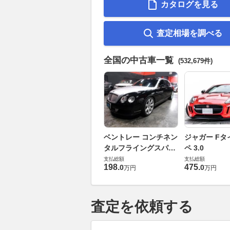
カタログを見る
査定相場を調べる
全国の中古車一覧
(532,679件)
ベントレー コンチネン
ジャガー Fタ
タルフライングスパー
ペ 3.0
6.0 4WD
支払総額
支払総額
198
.
475
.
0
0
万円
万円
査定を依頼する