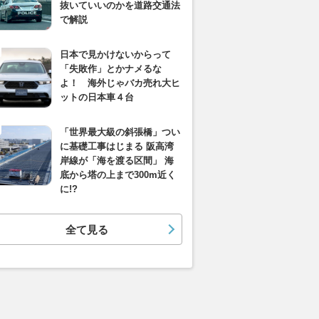
抜いていいのかを道路交通法
で解説
日本で見かけないからって
「失敗作」とかナメるな
よ！ 海外じゃバカ売れ大ヒ
ットの日本車４台
「世界最大級の斜張橋」つい
に基礎工事はじまる 阪高湾
岸線が「海を渡る区間」 海
底から塔の上まで300m近く
に!?
全て見る