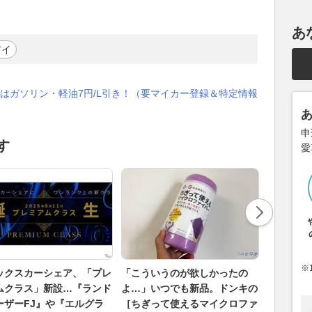
あ
アイ
はガソリン・軽油7円/L引き！（要マイカー登録＆特定情報
申
す
愛
※
ックスカーシェア、「プレ
「こういうのが欲しかったの
水陸両用
ムクラス」新設…『ランド
よ…」いつでも新品。ドンキの
バ」、夏
ーザーFJ』や『エルグラ
［ちぎって使えるマイクロファ
運航…8月