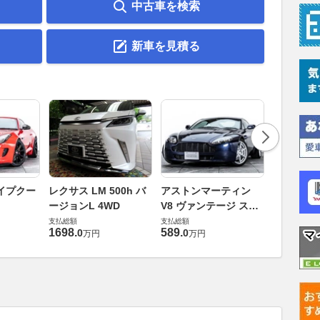
中古車を検索
新車を見積る
ロータス 
イプクー
レクサス LM 500h バ
アストンマーティン
エヴォー
ージョンL 4WD
V8 ヴァンテージ スポ
支払総額
ーツシフト
支払総額
支払総額
448
.
0
万円
1698
.
589
.
0
0
万円
万円