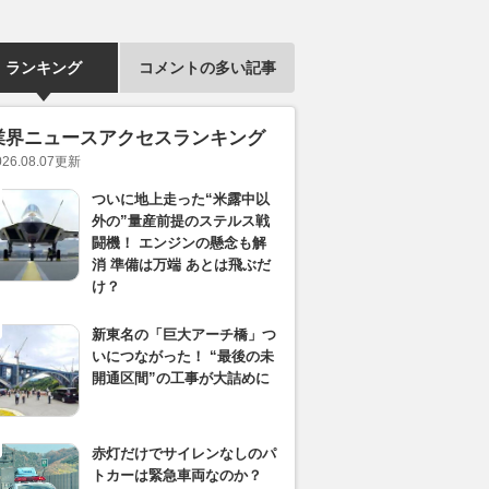
ランキング
コメントの多い記事
業界ニュースアクセスランキング
026.08.07
更新
ついに地上走った“米露中以
外の”量産前提のステルス戦
闘機！ エンジンの懸念も解
消 準備は万端 あとは飛ぶだ
け？
新東名の「巨大アーチ橋」つ
いにつながった！ “最後の未
開通区間”の工事が大詰めに
赤灯だけでサイレンなしのパ
トカーは緊急車両なのか？