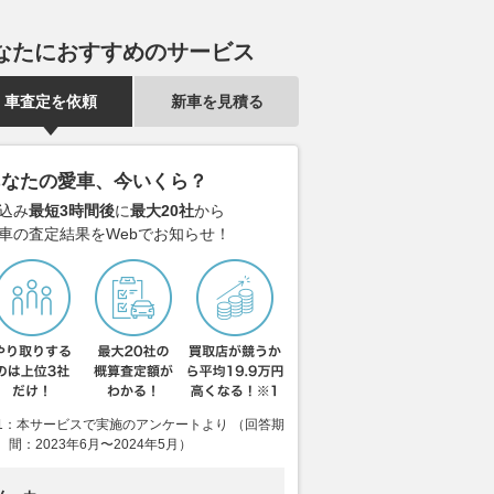
なたにおすすめのサービス
車査定を依頼
新車を見積る
あなたの愛車、今いくら？
込み
最短3時間後
に
最大20社
から
車の査定結果をWebでお知らせ！
1：本サービスで実施のアンケートより （回答期
バス「山中湖のカ
砂地や泥濘地や雪でクルマのタ
カワサキ「Z25
間：2023年6月〜2024年5月）
休み限定「夕涼み便」
イヤが空転して動かない！ 自
ル登場 精悍
8日から
力脱出の手段もあれど「すぐに
する新色採用