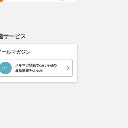
連サービス
メールマガジン
メルマガ登録でcarview!の
最新情報をcheck!