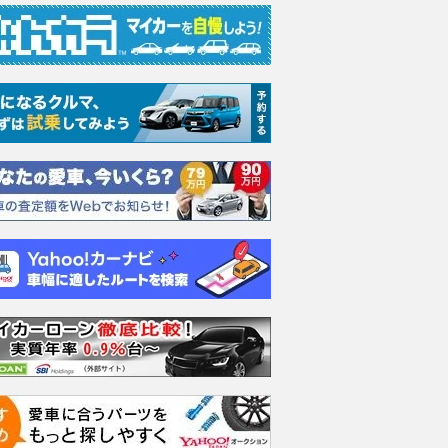
エヴォーラ
ホンダ NSX 3.0
ロールスロイス ゴース
日産 
ラ
ト ロールスロイス ゴ
ック 
支払総額
898
.
0
万円
ースト(第1世代 / RR4)
支払総額
支払総額
905
.
220
.
1
0
万円