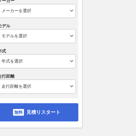
メーカー
プロへと依頼」が最善策なワケ
レスポンス
2026.08.07
くる
2026.08.07
WEB CARTOP
モデル
年式
走行距離
見積りスタート