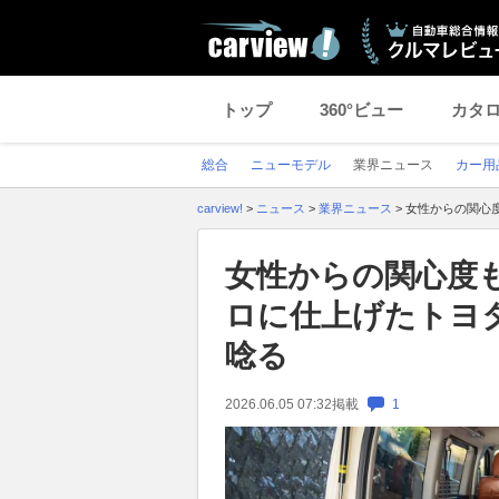
トップ
360°ビュー
カタ
総合
ニューモデル
業界ニュース
カー用
carview!
>
ニュース
>
業界ニュース
>
女性からの関心
女性からの関心度
ロに仕上げたトヨ
唸る
2026.06.05 07:32
掲載
1