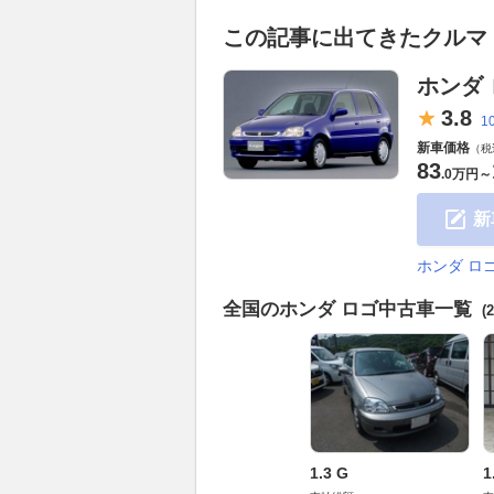
この記事に出てきたクルマ
ホンダ
3.
8
1
新車価格
（税
83
.
0万円
～
新
ホンダ ロ
全国のホンダ ロゴ中古車一覧
(
1.3 G
1