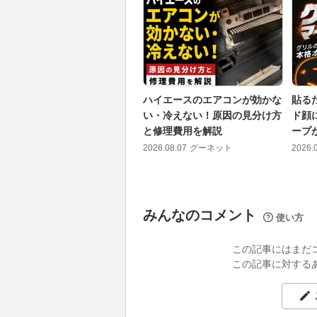
ハイエースのエアコンが効かな
貼る
い・冷えない！原因の見分け方
ド顔
と修理費用を解説
ープが
2026.08.07
グーネット
2026.
みんなのコメント
使い方
この記事にはまだ
この記事に対する