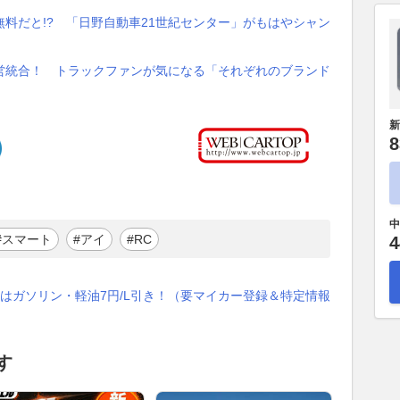
料だと!? 「日野自動車21世紀センター」がもはやシャン
営統合！ トラックファンが気になる「それぞれのブランド
新
8
中
#スマート
#アイ
#RC
4
はガソリン・軽油7円/L引き！（要マイカー登録＆特定情報
す