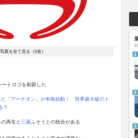
2
写真を全て見る（5枚）
レートロゴを刷新した
れた「アーチオン」が本格始動！ 世界最大級のト
る？
らの再生と
三菱
ふそうとの統合がある