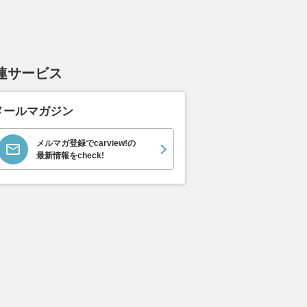
連サービス
メールマガジン
メルマガ登録でcarview!の
最新情報をcheck!