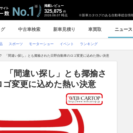
掲載レビュー
325,875
件
時点
※新車カタログのある自動車総合情報
2026.08.07
ログ
中古車検索
新車見積り
車買取
ニュース
品
スポーツ
モーターショー
イベント
ランキング
?? 「間違い探し」とも揶揄された日野自動車のロゴ変更に込めた熱い決意
? 「間違い探し」とも揶揄さ
ロゴ変更に込めた熱い決意