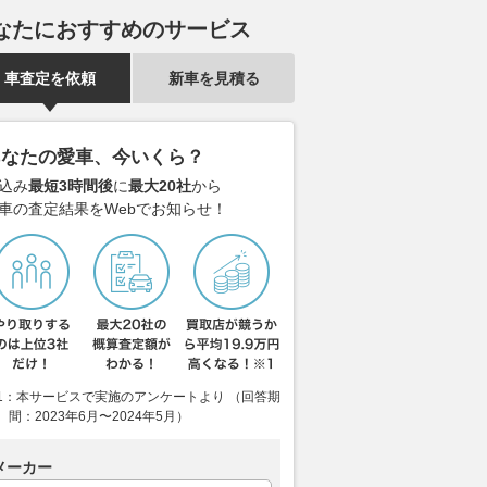
なたにおすすめのサービス
車査定を依頼
新車を見積る
した街乗りでも楽しく
ダイハツとトヨタGRが生んだ
航続距離750
あなたの愛車、今いくら？
るね 自分のスタイル
奇跡の１台！ 「コペン GR
世代フラッグ
込み
最短3時間後
に
最大20社
から
きる原付二種の「個性
SPORT」を手に入れられる時
「N°8」の全
車の査定結果をWebでお知らせ！
3選
間はあとわずか!!
2026.08.06
@DI
VAGUE
2026.08.06
WEB CARTOP
1：本サービスで実施のアンケートより （回答期
間：2023年6月〜2024年5月）
メーカー