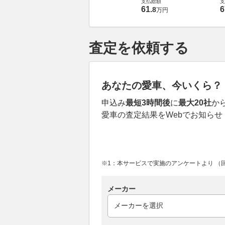
支払総額
支
61
.
6
8
万円
査定を依頼する
あなたの愛車、今いくら？
申込み
最短3時間後
に
最大20社
か
愛車の査定結果をWebでお知らせ
※1：本サービスで実施のアンケートより （回答
メーカー