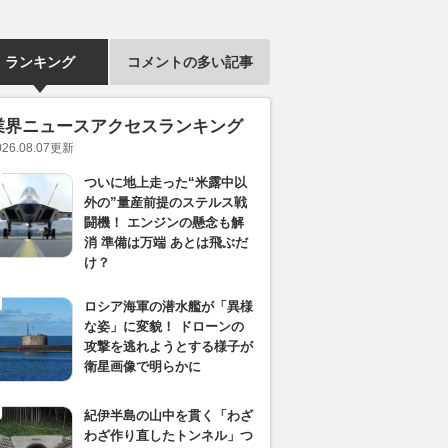
ランキング
コメントの多い記事
業界ニュースアクセスランキング
026.08.07
更新
ついに地上走った“米露中以
外の”量産前提のステルス戦
闘機！ エンジンの懸念も解
消 準備は万端 あとは飛ぶだ
け？
ロシア海軍の潜水艦が「異様
な姿」に変貌！ ドローンの
攻撃を逃れようとする様子が
衛星画像で明らかに
紀伊半島の山中を貫く「わざ
わざ作り直したトンネル」つ