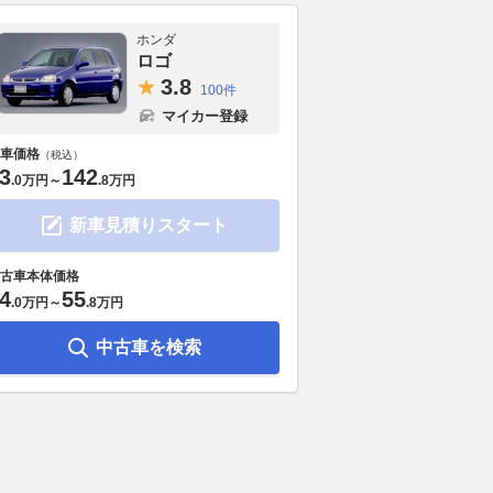
ホンダ
ロゴ
3.
8
100件
マイカー登録
車価格
（税込）
3
142
.
0万円
～
.
8万円
新車見積りスタート
古車本体価格
4
55
.
0万円
～
.
8万円
中古車を検索