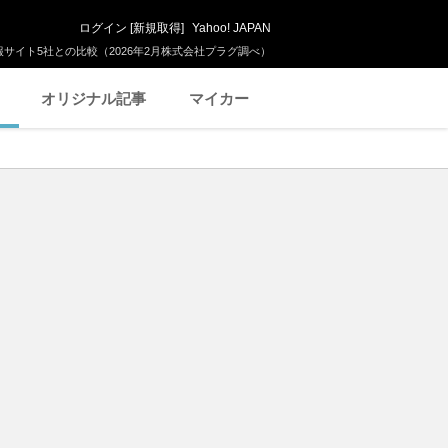
ログイン
[
新規取得
]
Yahoo! JAPAN
サイト5社との比較（2026年2月株式会社プラグ調べ）
オリジナル記事
マイカー