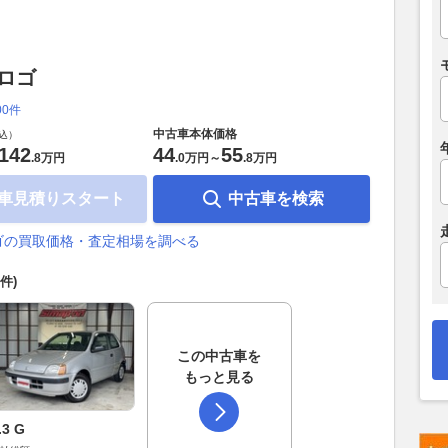
 ロゴ
00件
中古車本体価格
込）
142
44
55
.
8万円
.
0万円
～
.
8万円
車見積りスタート
中古車を検索
ゴの買取価格・査定相場を調べる
2件)
この中古車を
もっと見る
.3 G