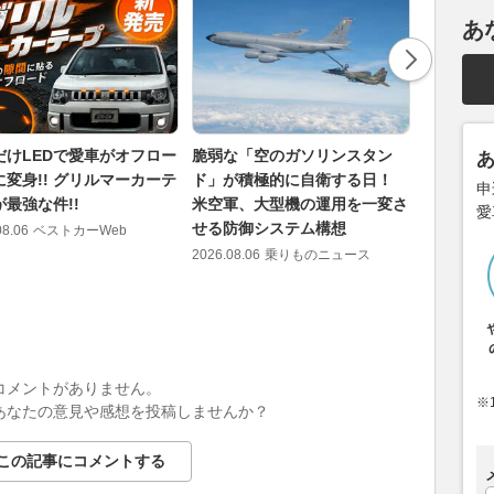
あ
だけLEDで愛車がオフロー
脆弱な「空のガソリンスタン
ちょっと
に変身!! グリルマーカーテ
ド」が積極的に自衛する日！
なってく
申
最強な件!!
米空軍、大型機の運用を一変さ
で主張で
愛
せる防御システム構想
派ギア」
08.06
ベストカーWeb
2026.08.06
乗りものニュース
2026.08.06
コメントがありません。
※
あなたの意見や感想を投稿しませんか？
この記事にコメントする