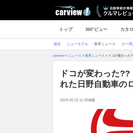
トップ
360°ビュー
カタ
総合
ニューモデル
業界ニュース
カー用
carview!
>
ニュース
>
業界ニュース
>
ドコが変わった
ドコが変わった?
れた日野自動車の
2026.05.15 11:35
掲載