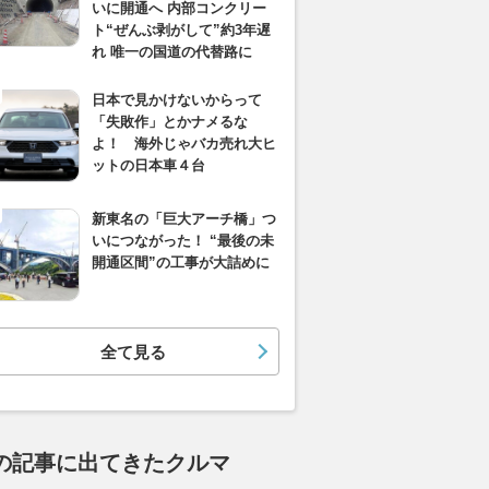
いに開通へ 内部コンクリー
ト“ぜんぶ剥がして”約3年遅
れ 唯一の国道の代替路に
日本で見かけないからって
「失敗作」とかナメるな
よ！ 海外じゃバカ売れ大ヒ
ットの日本車４台
新東名の「巨大アーチ橋」つ
いにつながった！ “最後の未
開通区間”の工事が大詰めに
全て見る
の記事に出てきたクルマ