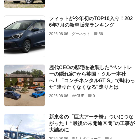
フィットが今年初のTOP10入り！202
6年7月の新車販売ランキング
2026.08.06
グーネット
56
歴代CEOの邸宅を改装した“ベントレ
ーの隠れ家”から英国・クルー本社
へ！「コンチネンタルGT S」で味わっ
た“降りたくなくなる”走りとは
2026.08.06
VAGUE
0
新東名の「巨大アーチ橋」ついにつな
がった！ “最後の未開通区間”の工事が
大詰めに
2026.08.06
乗りものニュース
4