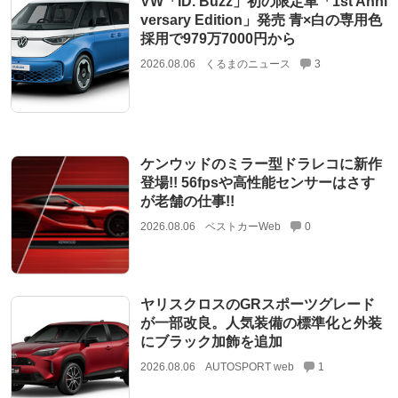
VW「ID. Buzz」初の限定車「1st Anni
versary Edition」発売 青×白の専用色
採用で979万7000円から
2026.08.06
くるまのニュース
3
ケンウッドのミラー型ドラレコに新作
登場!! 56fpsや高性能センサーはさす
が老舗の仕事!!
2026.08.06
ベストカーWeb
0
ヤリスクロスのGRスポーツグレード
が一部改良。人気装備の標準化と外装
にブラック加飾を追加
2026.08.06
AUTOSPORT web
1