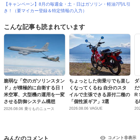
【キャンペーン】8月の毎週金・土・日はガソリン・軽油7円/L引
き！（要マイカー登録＆特定情報の入力）
こんな記事も読まれています
脆弱な「空のガソリンスタン
ちょっとした街乗りでも楽し
ダ
ド」が積極的に自衛する日！
くなってくるね 自分のスタ
だ
米空軍、大型機の運用を一変
イルで主張できる原付二種の
R
させる防御システム構想
「個性派ギア」3選
る
2026.08.06
VAGUE
20
2026.08.06
乗りものニュース
みんなのコメント
コメント非表示