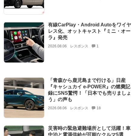
有線CarPlay・Android Autoをワイヤ
レス化、オットキャスト『ミニ・オー
ラ』発売
2026.08.06
レスポンス
1
「青森から鹿児島まで行ける」日産
『キャシュカイ e-POWER』の燃費記
録にSNS驚愕！「日本でも売りましょ
う」の声も
2026.08.06
レスポンス
18
災害時の緊急避難場所として活躍！車
中泊と電源供給が可能なクルマ5選