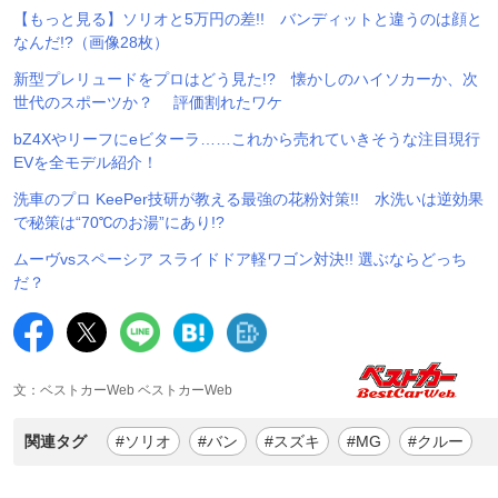
【もっと見る】ソリオと5万円の差!! バンディットと違うのは顔と
なんだ!?（画像28枚）
新型プレリュードをプロはどう見た!? 懐かしのハイソカーか、次
世代のスポーツか？ 評価割れたワケ
bZ4Xやリーフにeビターラ……これから売れていきそうな注目現行
EVを全モデル紹介！
洗車のプロ KeePer技研が教える最強の花粉対策!! 水洗いは逆効果
で秘策は“70℃のお湯”にあり!?
ムーヴvsスペーシア スライドドア軽ワゴン対決!! 選ぶならどっち
だ？
文：ベストカーWeb ベストカーWeb
関連タグ
#ソリオ
#バン
#スズキ
#MG
#クルー