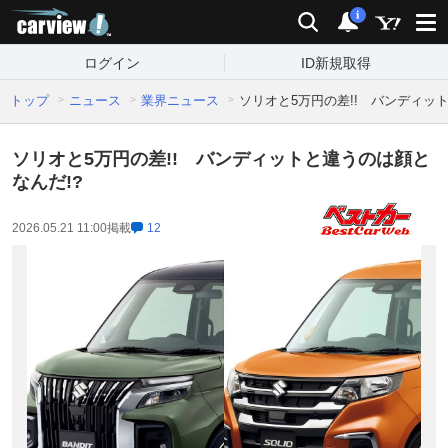
carview!
検索
通知
i
ログイン
ID新規取得
トップ
ニュース
業界ニュース
ソリオと5万円の差!! バンディッ
ソリオと5万円の差!! バンディットと違うのは顔と
なんだ!?
2026.05.21 11:00
掲載
12