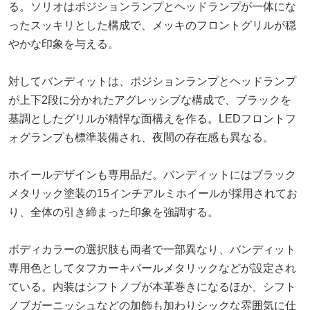
る。ソリオはポジションランプとヘッドランプが一体にな
ったスッキリとした構成で、メッキのフロントグリルが穏
やかな印象を与える。
対してバンディットは、ポジションランプとヘッドランプ
が上下2段に分かれたアグレッシブな構成で、ブラックを
基調としたグリルが精悍な面構えを作る。LEDフロントフ
ォグランプも標準装備され、夜間の存在感も異なる。
ホイールデザインも専用品だ。バンディットにはブラック
メタリック塗装の15インチアルミホイールが採用されてお
り、全体の引き締まった印象を強調する。
ボディカラーの選択肢も両者で一部異なり、バンディット
専用色としてタフカーキパールメタリックなどが設定され
ている。内装はシフトノブが本革巻きになるほか、シフト
ノブガーニッシュなどの加飾も加わりシックな雰囲気に仕