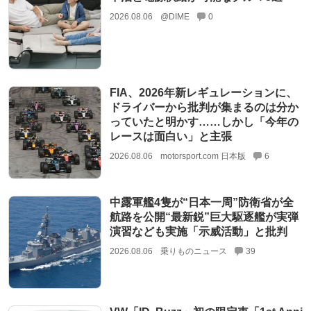
2026.08.06
@DIME
0
FIA、2026年新レギュレーションに、
ドライバーから批判が集まるのは分か
っていたと明かす……しかし「今年の
レースは面白い」と主張
2026.08.06
motorsport.com 日本版
6
中露軍艦4隻が“日本一周”防衛省が全
航路を公開“最新鋭”巨大駆逐艦が実弾
演習なども実施「示威活動」と批判
2026.08.06
乗りものニュース
39