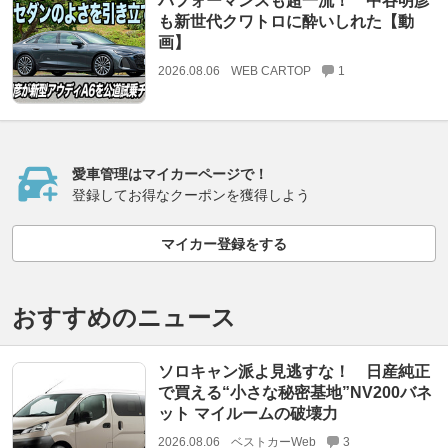
パフォーマンスも超一流！ 中谷明彦
も新世代クワトロに酔いしれた【動
画】
2026.08.06
WEB CARTOP
1
愛車管理はマイカーページで！
登録してお得なクーポンを獲得しよう
マイカー登録をする
おすすめのニュース
ソロキャン派よ見逃すな！ 日産純正
で買える“小さな秘密基地”NV200バネ
ット マイルームの破壊力
2026.08.06
ベストカーWeb
3