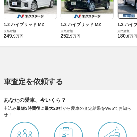
1.2 ハイブリッド MZ
1.2 ハイブリッド MZ
1.2 ハイ
支払総額
支払総額
支払総額
249
252
180
.
9
.
9
.
0
万円
万円
万
車査定を依頼する
あなたの愛車、今いくら？
申込み
最短3時間後
に
最大20社
から愛車の査定結果をWebでお知ら
せ！