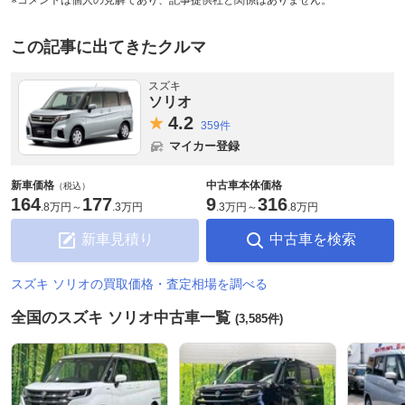
この記事に出てきたクルマ
スズキ
ソリオ
4.
2
359件
マイカー登録
新車価格
中古車本体価格
（税込）
164
177
9
316
.
8万円
～
.
3万円
.
3万円
～
.
8万円
新車見積り
中古車を検索
スズキ ソリオの買取価格・査定相場を調べる
全国のスズキ ソリオ中古車一覧
(3,585件)