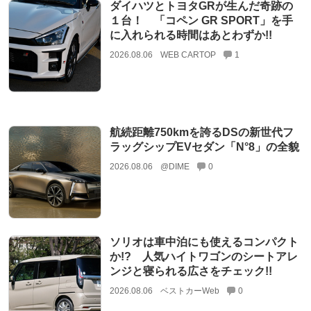
ダイハツとトヨタGRが生んだ奇跡の
１台！ 「コペン GR SPORT」を手
に入れられる時間はあとわずか!!
2026.08.06
WEB CARTOP
1
航続距離750kmを誇るDSの新世代フ
ラッグシップEVセダン「N°8」の全貌
2026.08.06
@DIME
0
ソリオは車中泊にも使えるコンパクト
か!? 人気ハイトワゴンのシートアレ
ンジと寝られる広さをチェック!!
2026.08.06
ベストカーWeb
0