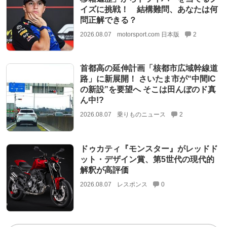
イズに挑戦！ 結構難問、あなたは何
問正解できる？
2026.08.07
motorsport.com 日本版
2
首都高の延伸計画「核都市広域幹線道
路」に新展開！ さいたま市が“中間IC
の新設”を要望へ そこは田んぼのド真
ん中!?
2026.08.07
乗りものニュース
2
ドゥカティ『モンスター』がレッドド
ット・デザイン賞、第5世代の現代的
解釈が高評価
2026.08.07
レスポンス
0