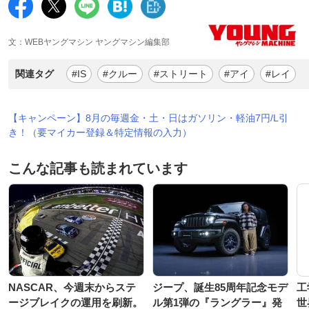
文：WEBヤングマシン ヤングマシン編集部
関連タグ
#IS
#クルー
#ストリート
#アイ
#レイ
【キャンペーン】8月の毎週金・土・日はガソリン・軽油7円/L引
き！（要マイカー登録＆特定情報の入力）
こんな記事も読まれています
NASCAR、今週末からステ
ジープ、誕生85周年記念モデ
工
ージブレイクの運用を刷新。
ル第1弾の『ラングラー』発
世