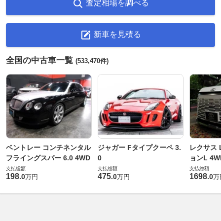
査定相場を調べる
新車を見積る
全国の中古車一覧
(533,470件)
ベントレー コンチネンタル
ジャガー Fタイプクーペ 3.
レクサス L
フライングスパー 6.0 4WD
0
ョンL 4W
支払総額
支払総額
支払総額
198
475
1698
.
0
.
0
.
0
万円
万円
万