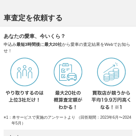
車査定を依頼する
あなたの愛車、今いくら？
申込み
最短3時間後
に
最大20社
から愛車の査定結果をWebでお知ら
せ！
※1：本サービスで実施のアンケートより （回答期間：2023年6月〜2024
年5月）