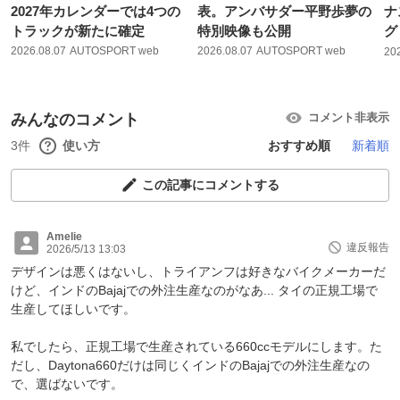
2027年カレンダーでは4つの
表。アンバサダー平野歩夢の
ナ
トラックが新たに確定
特別映像も公開
グ
2026.08.07
AUTOSPORT web
2026.08.07
AUTOSPORT web
20
みんなのコメント
コメント非表示
3件
使い方
おすすめ順
新着順
この記事にコメントする
Amelie
違反報告
2026/5/13 13:03
デザインは悪くはないし、トライアンフは好きなバイクメーカーだ
けど、インドのBajajでの外注生産なのがなあ... タイの正規工場で
生産してほしいです。
私でしたら、正規工場で生産されている660ccモデルにします。た
だし、Daytona660だけは同じくインドのBajajでの外注生産なの
で、選ばないです。