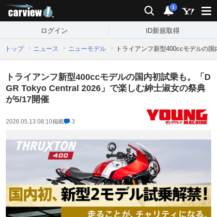
carview!
検索
通知
i
ログイン
ID新規取得
トップ
ニュース
ニューモデル
トライアンフ新型400ccモデルの国内初
トライアンフ新型400ccモデルの国内初試乗も。「D
GR Tokyo Central 2026」で楽しむ紳士淑女の祭典
が5/17開催
2026.05.13 08:10
掲載
3