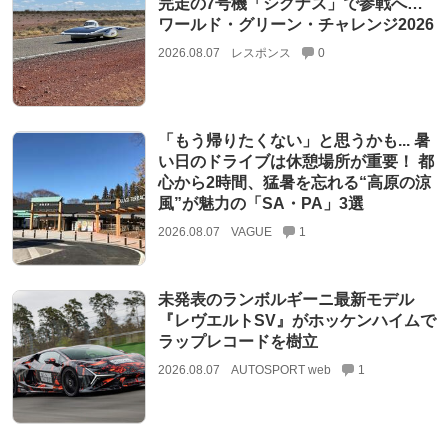
完走の7号機「シグナス」で参戦へ…
ワールド・グリーン・チャレンジ2026
2026.08.07
レスポンス
0
「もう帰りたくない」と思うかも... 暑
い日のドライブは休憩場所が重要！ 都
心から2時間、猛暑を忘れる“高原の涼
風”が魅力の「SA・PA」3選
2026.08.07
VAGUE
1
未発表のランボルギーニ最新モデル
『レヴエルトSV』がホッケンハイムで
ラップレコードを樹立
2026.08.07
AUTOSPORT web
1