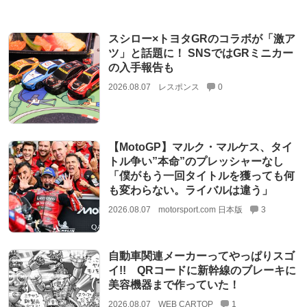
スシロー×トヨタGRのコラボが「激ア
ツ」と話題に！ SNSではGRミニカー
の入手報告も
2026.08.07
レスポンス
0
【MotoGP】マルク・マルケス、タイ
トル争い”本命”のプレッシャーなし
「僕がもう一回タイトルを獲っても何
も変わらない。ライバルは違う」
2026.08.07
motorsport.com 日本版
3
自動車関連メーカーってやっぱりスゴ
イ!! QRコードに新幹線のブレーキに
美容機器まで作っていた！
2026.08.07
WEB CARTOP
1