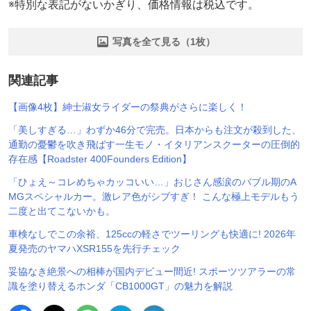
※特別な表記がないかぎり、価格情報は税込です。
写真を全て見る（1枚）
関連記事
【画像4枚】紳士淑女ライダーの祭典がさらに楽しく！
「美しすぎる…」わずか46分で完売。日本からも注文が殺到した、
通勤の憂鬱を吹き飛ばす一生モノ・イタリアンスクーターの圧倒的
存在感【Roadster 400Founders Edition】
「ひょえ～コレめちゃカッコいい…」おじさん感涙のバブル期のA
MGスペシャルカー。激レア色がシブすぎ！ こんな極上モデルもう
二度と出てこないかも。
車検なしでこの余裕、125ccの軽さでツーリングも快適に! 2026年
夏発売のヤマハXSR155を先行チェック
妥協なき絶景への相棒が国内デビュー間近! スポーツツアラーの常
識を塗り替えるホンダ「CB1000GT」の魅力を解説