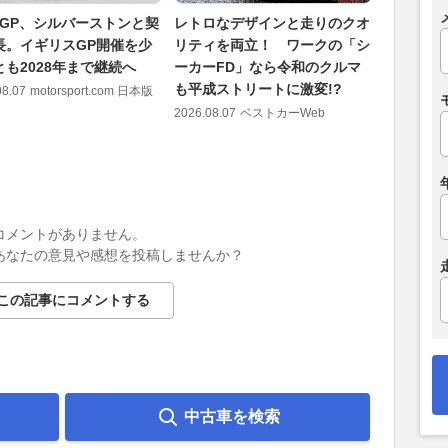
toGP、シルバーストンと契
レトロなデザインと走りのクオ
陸上兵器
長。イギリスGP開催を少
リティを両立！ ワークの「シ
参入!? 
とも2028年まで継続へ
ーカーFD」なら令和のクルマ
フリゲー
も平成ストリートに激変!?
アピール
08.07
motorsport.com 日本版
2026.08.07
ベストカーWeb
2026.08.07
コメントがありません。
あなたの意見や感想を投稿しませんか？
この記事にコメントする
中古車を検索