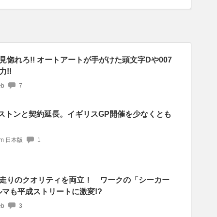
惚れろ!! オートアートが手がけた頭文字Dや007
!!
b
7
バーストンと契約延長。イギリスGP開催を少なくとも
com 日本版
1
走りのクオリティを両立！ ワークの「シーカー
ルマも平成ストリートに激変!?
b
3