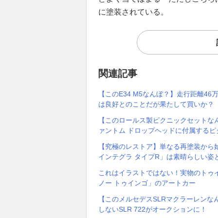
に塗装されている。
関連記事
【このE34 M5なんぼ？】走行距離46
は良好とのことだが果たして買いか？
【このロールス製ピクニックセットな
ァントム ドロップヘッドに付属するピ
【究極のレストア】単なる再塗装から
インテグラ タイプR」は素晴らしい姿
これはイラストではない！実物のトゥ
ノー トゥインゴ」のアートカー
【このメルセデスSLRマクラーレンな
しないSLR 722がオークションに！