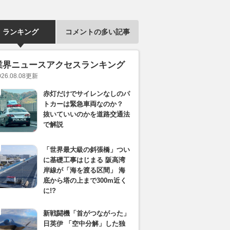
ランキング
コメントの多い記事
業界ニュースアクセスランキング
026.08.08
更新
赤灯だけでサイレンなしのパ
トカーは緊急車両なのか？
抜いていいのかを道路交通法
で解説
「世界最大級の斜張橋」つい
に基礎工事はじまる 阪高湾
岸線が「海を渡る区間」 海
底から塔の上まで300m近く
に!?
新戦闘機「首がつながった」
日英伊 「空中分解」した独