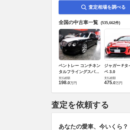
査定相場を調べる
全国の中古車一覧
(535,662件)
ベントレー コンチネン
ジャガー Fタ
タルフライングスパー
ペ 3.0
6.0 4WD
支払総額
支払総額
198
.
475
.
0
0
万円
万円
査定を依頼する
あなたの愛車、今いくら？