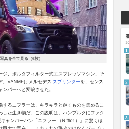
2
写真を全て見る（6枚）
ージ、ポルタフィルター式エスプレッソマシン、そ
。VANMEはメルセデス
スプリンター
を、センス
ャンパーへと変貌させた。
場するニフラーは、キラキラと輝くものを集めるこ
わした生き物だ。この説明は、ハンブルクにファク
ャンパーバン「ニフラー （Niffler ）」に驚くほ
は巨大で実在し、ふわふわの毛皮ではなくパープル