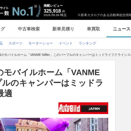
掲載レビュー
325,918
件
時点
※新車カタログのある自動車総合情報
2026.08.08
ログ
中古車検索
新車見積り
車買取
ニュース
品
スポーツ
モーターショー
イベント
ランキング
のモバイルホーム「VANME Niffler」このパープルのキャンパーはミッドライフクライシ
モバイルホーム「VANME
パープルのキャンパーはミッドラ
最適