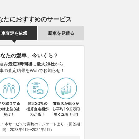
なたにおすすめのサービス
車査定を依頼
新車を見積る
あなたの愛車、今いくら？
込み
最短3時間後
に
最大20社
から
車の査定結果をWebでお知らせ！
1：本サービスで実施のアンケートより （回答期
間：2023年6月〜2024年5月）