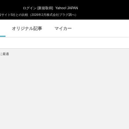
ログイン
[
新規取得
]
Yahoo! JAPAN
サイト5社との比較（2026年2月株式会社プラグ調べ）
オリジナル記事
マイカー
スに最適