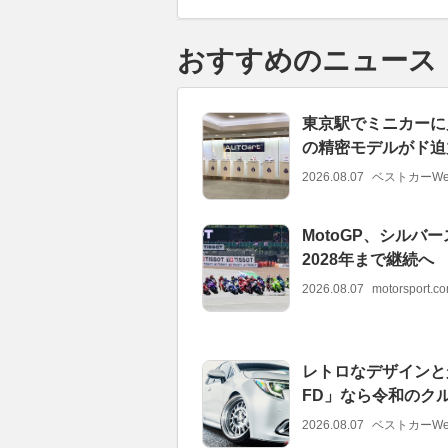
おすすめのニュース
東京駅でミニカーに見
の精密モデルがド迫力
2026.08.07
ベストカーWe
MotoGP、シル
2028年まで継続へ
2026.08.07
motorsport.
レトロなデザインと
FD」なら令和のク
2026.08.07
ベストカーWe