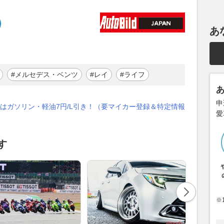
あ
#メルセデス・ベンツ
#レイ
#ライフ
申
はガソリン・軽油7円/L引き！（要マイカー登録＆特定情報
愛
す
※