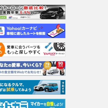
エヴォーラ
ホンダ NSX 3.0
ロールスロイス ゴース
日産 
ラ
ト ロールスロイス ゴ
ック 
支払総額
898
.
0
万円
ースト(第1世代 / RR4)
支払総額
支払総額
905
.
220
.
1
0
万円