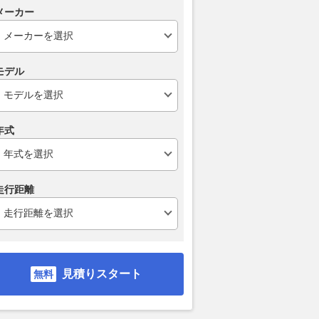
メーカー
メーカーが艦艇に本格
アウディ新型「A6スポーツバ
まもなくお盆
重火力な「次世代万能
ック e-tron」で東京から京都
路「渋滞」の
ト」を考案！ 北米に
へ 往復1000km級ロングランで
最大予想は45
開始
見えた最新EVの実力とは
避けるべき日
モデル
乗りものニュース
2026.08.07
くるまのニュース
2026.08.07
VAG
年式
走行距離
見積りスタート