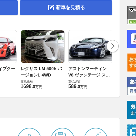
新車を見積る
ロータス 
イプクー
レクサス LM 500h バ
アストンマーティン
エヴォー
ージョンL 4WD
V8 ヴァンテージ スポ
支払総額
ーツシフト
支払総額
支払総額
448
.
0
万円
1698
.
589
.
0
0
万円
万円