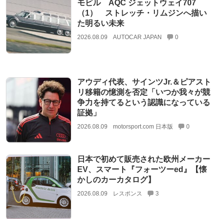
モビル AQC ジェットウェイ707
（1） ストレッチ・リムジンへ描い
た明るい未来
2026.08.09
AUTOCAR JAPAN
0
アウディ代表、サインツJr.＆ピアスト
リ移籍の憶測を否定「いつか我々が競
争力を持てるという認識になっている
証拠」
2026.08.09
motorsport.com 日本版
0
日本で初めて販売された欧州メーカー
EV、スマート『フォーツーed』【懐
かしのカーカタログ】
2026.08.09
レスポンス
3