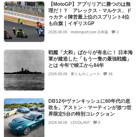
【MotoGP】アプリリアに勝つのは無
理だ！？ アレックス・マルケス、ド
ゥカティ陣営最上位のスプリント4位
も白旗｜イギリスGP
2026.08.09
motorsport.com 日本版
2
戦艦「大和」ばかりが有名に！ 日本海
軍が建造した「もう一隻の最強戦艦」
とは 今年で竣工から84年
2026.08.09
乗りものニュース
38
DB12やヴァンキッシュに60年代の息
吹を。アストン・マーティンが放つ世
界限定5台の特別コレクション
2026.08.09
LEVOLANT
0