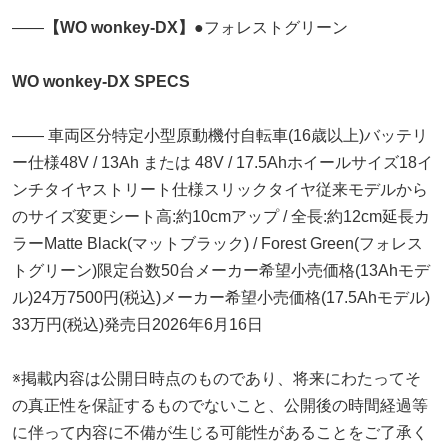
――
【WO wonkey-DX】
●フォレストグリーン
WO wonkey-DX SPECS
―― 車両区分特定小型原動機付自転車(16歳以上)バッテリ
ー仕様48V / 13Ah または 48V / 17.5Ahホイールサイズ18イ
ンチタイヤストリート仕様スリックタイヤ従来モデルから
のサイズ変更シート高:約10cmアップ / 全長:約12cm延長カ
ラーMatte Black(マットブラック) / Forest Green(フォレス
トグリーン)限定台数50台メーカー希望小売価格(13Ahモデ
ル)24万7500円(税込)メーカー希望小売価格(17.5Ahモデル)
33万円(税込)発売日2026年6月16日
※掲載内容は公開日時点のものであり、将来にわたってそ
の真正性を保証するものでないこと、公開後の時間経過等
に伴って内容に不備が生じる可能性があることをご了承く