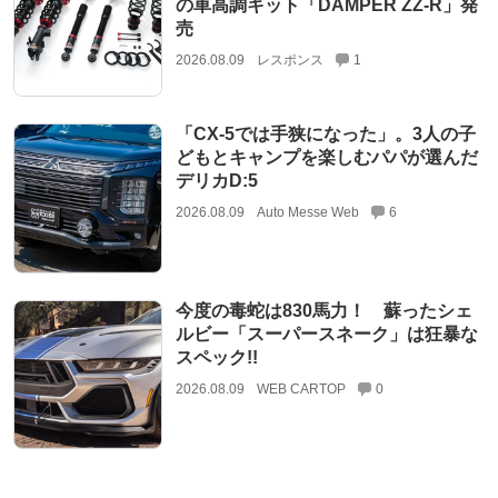
の車高調キット「DAMPER ZZ-R」発
売
2026.08.09
レスポンス
1
「CX-5では手狭になった」。3人の子
どもとキャンプを楽しむパパが選んだ
デリカD:5
2026.08.09
Auto Messe Web
6
今度の毒蛇は830馬力！ 蘇ったシェ
ルビー「スーパースネーク」は狂暴な
スペック!!
2026.08.09
WEB CARTOP
0