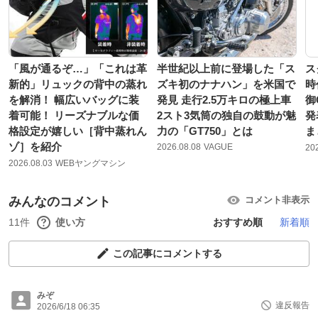
「風が通るぞ…」「これは革
半世紀以上前に登場した「ス
ス
新的」リュックの背中の蒸れ
ズキ初のナナハン」を米国で
時
を解消！ 幅広いバッグに装
発見 走行2.5万キロの極上車
御
着可能！ リーズナブルな価
2スト3気筒の独自の鼓動が魅
発
格設定が嬉しい［背中蒸れん
力の「GT750」とは
ま
ゾ］を紹介
2026.08.08
VAGUE
20
2026.08.03
WEBヤングマシン
みんなのコメント
コメント非表示
11件
使い方
おすすめ順
新着順
この記事にコメントする
みぞ
違反報告
2026/6/18 06:35