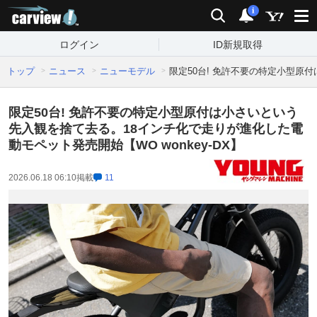
carview!
検索
通知
i
ログイン
ID新規取得
トップ
ニュース
ニューモデル
限定50台! 免許不要の特定小型原付
限定50台! 免許不要の特定小型原付は小さいという
先入観を捨て去る。18インチ化で走りが進化した電
動モペット発売開始【WO wonkey-DX】
2026.06.18 06:10
掲載
11