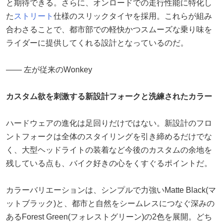
と期待できる。さらに、オンロードでの走行性能に特化し
た
ストリート
仕様のスリックタイヤを採用。これらが組み
合わさることで、都市部での軽快かつスムーズな乗り味を
ライダーに提供してくれる設計となっているのだ。
―― 左が従来のWonkey
カスタム欲を刺激する新設計フォークと洗練されたカラー
ハードウェアの進化は足回りだけではない。新設計のフロ
ントフォークは全体のスタイリングを引き締めるだけでな
く、大型ヘッドライトの装着など今後のカスタムの余地を
残している点も、バイク好きの心をくすぐるポイントだ。
カラーバリエーションは、シンプルで力強いMatte Black(マ
ットブラック)と、都市と自然をシームレスにつなぐ深みの
あるForest Green(フォレストグリーン)の2色を展開。どち