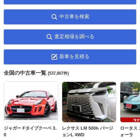
中古車を検索
査定相場を調べる
新車を見積る
全国の中古車一覧
(537,807件)
ジャガー Fタイプクーペ 3.
レクサス LM 500h バージ
ロータス 
0
ョンL 4WD
ォーラ