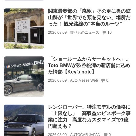
関東最奥部の「廃駅」その更に奥の鉱
山跡が「世界でも類を見ない」場所だ
った！ 観光路線の“本当のルーツ”
2026.08.09
乗りものニュース
10
「ショールームからサーキットへ」。
Toto BMWが渋谷松濤の新店舗に込め
た情熱【Key’s note】
2026.08.09
Auto Messe Web
0
レンジローバー、特注モデルの価格に
「上限なし」 高収益のビスポーク事
業に注力 高度なカスタマイズで1億
円超えも？
2026.08.09
AUTOCAR JAPAN
0