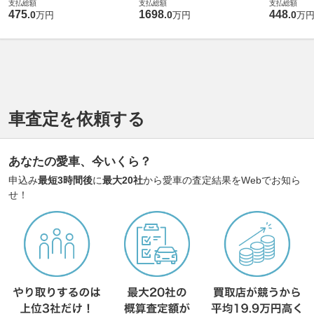
支払総額
支払総額
支払総額
475
1698
448
.
0
.
0
.
0
万円
万円
万
車査定を依頼する
あなたの愛車、今いくら？
申込み
最短3時間後
に
最大20社
から愛車の査定結果をWebでお知ら
せ！