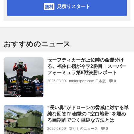
見積りスタート
おすすめのニュース
セーフティカーが上位陣の命運分け
る。福住仁嶺が今季2勝目｜スーパー
フォーミュラ第8戦決勝レポート
2026.08.09
motorsport.com 日本版
0
“長い鼻”がドローンの脅威に対する単
純な回答!? 砲撃の “空白地帯”を埋め
る画期的でごく単純な方法とは
2026.08.09
乗りものニュース
0