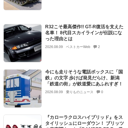
R32こそ最高傑作!! GT-R復活を支えた
名車！ 8代目スカイラインが伝説にな
った理由とは
2026.08.09
ベストカーWeb
2
今にも走りそうな電話ボックスに「国
鉄」の文字 歩けば発見だらけ、新潟
「鉄道の街」が鉄道愛にあふれすぎ！
2026.08.09
乗りものニュース
0
『カローラクロスハイブリッド』をス
タイリッシュにローダウン！ ブリッツ