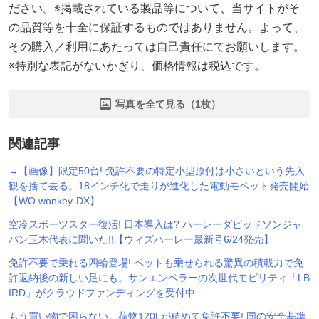
ださい。※掲載されている製品等について、当サイトがそ
の品質等を十全に保証するものではありません。よって、
その購入／利用にあたっては自己責任にてお願いします。
※特別な表記がないかぎり、価格情報は税込です。
写真を全て見る（1枚）
関連記事
→【画像】限定50台! 免許不要の特定小型原付は小さいという先入
観を捨て去る。18インチ化で走りが進化した電動モペット発売開始
【WO wonkey-DX】
空冷スポーツスター復活! 日本導入は? ハーレーダビッドソンジャ
パン玉木代表に聞いた!!【ウィズハーレー最新号6/24発売】
免許不要で乗れる四輪登場! ペットも乗せられる驚異の積載力で免
許返納後の新しい足にも。サンエンペラーの次世代モビリティ「LB
IRD」がクラウドファンディングを受付中
もう買い物で困らない。荷物120Lが積めて免許不要! 国の安全基準