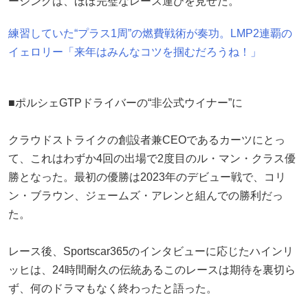
ーシングは、ほぼ完璧なレース運びを見せた。
練習していた“プラス1周”の燃費戦術が奏功。LMP2連覇の
イェロリー「来年はみんなコツを掴むだろうね！」
■ポルシェGTPドライバーの“非公式ウイナー”に
クラウドストライクの創設者兼CEOであるカーツにとっ
て、これはわずか4回の出場で2度目のル・マン・クラス優
勝となった。最初の優勝は2023年のデビュー戦で、コリ
ン・ブラウン、ジェームズ・アレンと組んでの勝利だっ
た。
レース後、Sportscar365のインタビューに応じたハインリ
ッヒは、24時間耐久の伝統あるこのレースは期待を裏切ら
ず、何のドラマもなく終わったと語った。