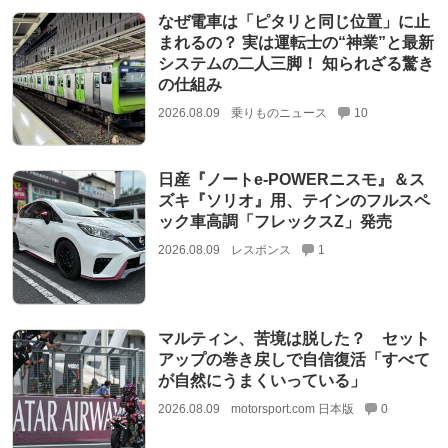
なぜ電車は「ピタリと同じ位置」に止
まれるの？ 実は運転士の“神業”と最新
システムの二人三脚！ 知られざる驚き
の仕組み
2026.08.09
乗りものニュース
10
日産『ノートe-POWERニスモ』＆ス
ズキ『ソリオ』用、テインのフルスペ
ック車高調「フレックスZ」発売
2026.08.09
レスポンス
1
マルティン、苦境は脱した？ セット
アップの巻き戻しで自信復活「すべて
が自然にうまくいっている」
2026.08.09
motorsport.com 日本版
0