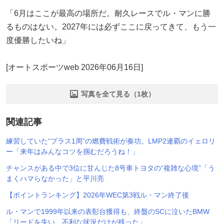
「6月はここが最高の場所だ。耐久レースでル・マンに勝
るものはない。2027年には必ずここに戻ってきて、もう一
度優勝したいね」
[オートスポーツweb 2026年06月16日]
写真を全て見る（1枚）
関連記事
練習していた“プラス1周”の燃費戦術が奏功。LMP2連覇のイェロリ
ー「来年はみんなコツを掴むだろうね！」
チャンスがある中で3位に甘んじた8号車トヨタの“複雑な心境”「う
まくハマらなかった」と平川亮
【ポイントランキング】2026年WEC第3戦ル・マン終了後
ル・マンで1999年以来の表彰台獲得も、終盤のSCに泣いたBMW
「リードを失い、不利な状況だけが残った」