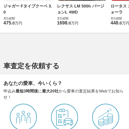
ジャガー Fタイプクーペ 3.
レクサス LM 500h バージ
ロータス 
0
ョンL 4WD
ォーラ
支払総額
支払総額
支払総額
475
1698
448
.
0
.
0
.
0
万円
万円
万
車査定を依頼する
あなたの愛車、今いくら？
申込み
最短3時間後
に
最大20社
から愛車の査定結果をWebでお知ら
せ！