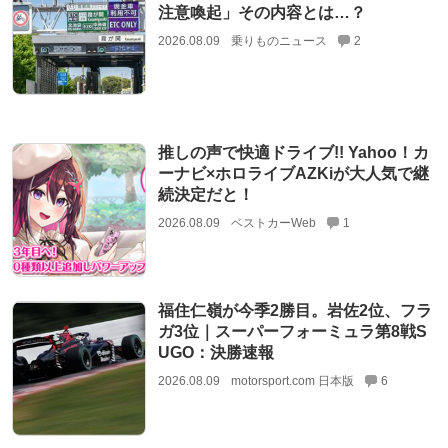
注意喚起」その内容とは…？
2026.08.09
乗りものニュース
2
推しの声で快適ドライブ!! Yahoo！カ
ーナビ×ホロライブAZKiが大人気で継
続決定だと！
2026.08.09
ベストカーWeb
1
福住仁嶺が今季2勝目。岩佐2位、フラ
ガ3位｜スーパーフォーミュラ第8戦S
UGO：決勝速報
2026.08.09
motorsport.com 日本版
6