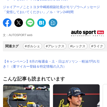
ジャイアーノことトヨタ中嶋裕樹副社長がモリゾウへメッセージ
「覚悟しておいてください」／ル・マン24時間
文：AUTOSPORT web
関連タグ
#ポルシェ
#アレックス
#レックス
#ライク
【キャンペーン】8月の毎週金・土・日はガソリン・軽油7円/L引
き！（要マイカー登録＆特定情報の入力）
こんな記事も読まれています