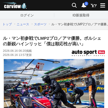
carview!
検索
通知
i
ログイン
ID新規取得
トップ
ニュース
スポーツ
ル・マン初参戦でLMP2プロ／アマ優
ル・マン初参戦でLMP2プロ／アマ優勝。ポルシェ
の新鋭ハインリッヒ「僕は順応性が高い」
2026.06.16 06:20
掲載
2026.06.16 13:57
更新