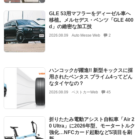
GLE 53用マフラーをディーゼル車へ
移植。メルセデス・ベンツ「GLE 400
d」の緻密な加工技
2026.08.09
Auto Messe Web
2
ハンコックが躍進!! 新型キックスに採
用されたベンタス プライム4ってどん
なタイヤなの？
2026.08.09
ベストカーWeb
45
折りたたみ電動アシスト自転車「Air 2
0 Ultra」に2026年型、モータートルク
強化…NFCカード起動など5項目を刷
新