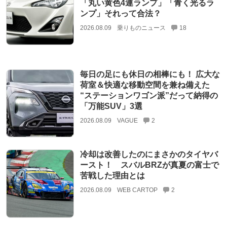
「丸い黄色4連ランプ」「青く光るラ
ンプ」それって合法？
2026.08.09
乗りものニュース
18
毎日の足にも休日の相棒にも！ 広大な
荷室＆快適な移動空間を兼ね備えた
“ステーションワゴン派”だって納得の
「万能SUV」3選
2026.08.09
VAGUE
2
冷却は改善したのにまさかのタイヤバ
ースト！ スバルBRZが真夏の富士で
苦戦した理由とは
2026.08.09
WEB CARTOP
2