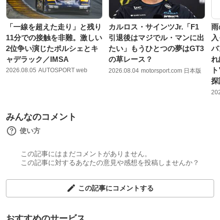
「一線を超えた走り」と残り
カルロス・サインツJr.「F1
雨
11分での接触を非難。激しい
引退後はマジでル・マンに出
入
2位争い演じたポルシェとキ
たい」もうひとつの夢はGT3
バ
ャデラック／IMSA
の草レース？
れ
ト
2026.08.05
AUTOSPORT web
2026.08.04
motorsport.com 日本版
探
20
みんなのコメント
使い方
この記事にはまだコメントがありません。
この記事に対するあなたの意見や感想を投稿しませんか？
この記事にコメントする
おすすめのサービス