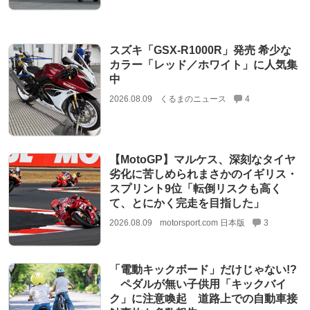
スズキ「GSX-R1000R」発売 希少な
カラー「レッド／ホワイト」に人気集
中
2026.08.09
くるまのニュース
4
【MotoGP】マルケス、深刻なタイヤ
劣化に苦しめられまさかのイギリス・
スプリント9位「転倒リスクも高く
て、とにかく完走を目指した」
2026.08.09
motorsport.com 日本版
3
「電動キックボード」だけじゃない!?
ペダルが無い子供用「キックバイ
ク」に注意喚起 道路上での自動車接