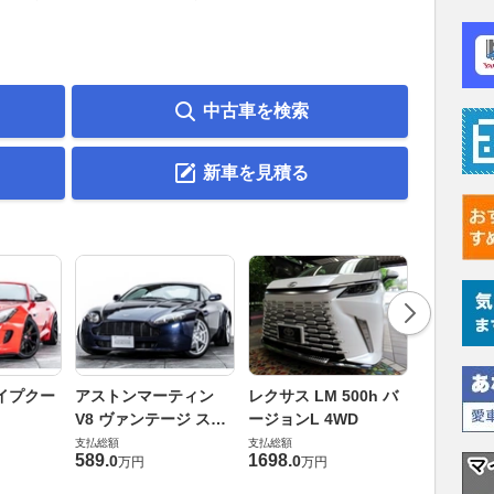
中古車を検索
新車を見積る
ロールスロ
イプクー
アストンマーティン
レクサス LM 500h バ
ト ロール
V8 ヴァンテージ スポ
ージョンL 4WD
ースト(第1
支払総額
ーツシフト
支払総額
支払総額
905
.
1
万円
589
.
1698
.
0
0
万円
万円