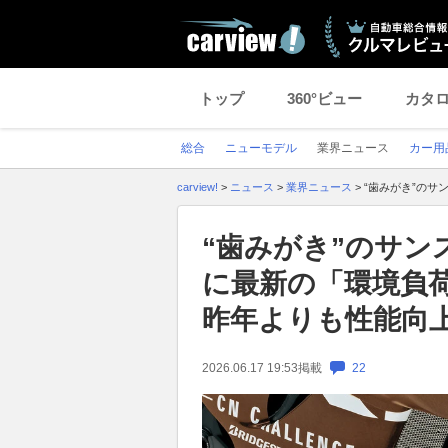
トップ
360°ビュー
カタ
総合
ニューモデル
業界ニュース
カー用
carview!
>
ニュース
>
業界ニュース
>
“歯みがき”の
“歯みがき”のサン
に最新の「環境負
昨年よりも性能向
2026.06.17 19:53
掲載
22