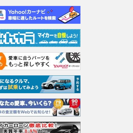
イス ゴース
ホンダ NSX 3.0
日産 エルグランド 3.5
日産 
スロイス ゴ
VIP パワーシートパッ
ック 
支払総額
898
.
0
万円
世代 / RR4)
ケージ
支払総額
支払総額
684
.
220
.
0
0
万円