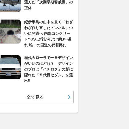
選んだ「次期早期警戒機」の
正体
紀伊半島の山中を貫く「わざ
わざ作り直したトンネル」つ
いに開通へ 内部コンクリー
ト“ぜんぶ剥がして”約3年遅
れ 唯一の国道の代替路に
歴代カローラで一番デザイン
がいいのはどれ？ デザイン
のプロは「ハチロク」の影に
隠れた「５代目セダン」を選
出!!
全て見る