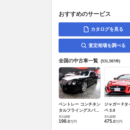
おすすめのサービス
カタログを見る
査定相場を調べる
全国の中古車一覧
(531,587件)
ベントレー コンチネン
ジャガー Fタ
タルフライングスパー
ペ 3.0
6.0 4WD
支払総額
支払総額
198
.
475
.
0
0
万円
万円