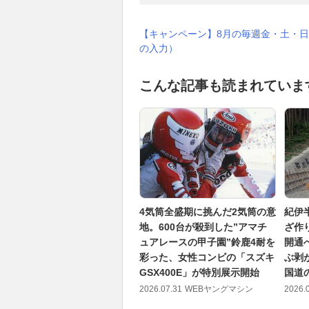
【キャンペーン】8月の毎週金・土・日
の入力）
こんな記事も読まれていま
4気筒全盛期に挑んだ2気筒の意
紀伊
地。600台が殺到した”アマチ
ざ作
ュアレースの甲子園”鈴鹿4耐を
開通
彩った、女性コンビの「スズキ
ぶ剥
GSX400E」が特別展示開始
国道
2026.07.31
WEBヤングマシン
2026.