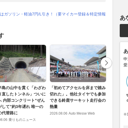
はガソリン・軽油7円/L引き！（要マイカー登録＆特定情報
あ
す
申
愛
半島の山中を貫く「わざわ
「初めてアクセルを床まで踏み
「普段乗
り直したトンネル」ついに
切れた」。他社タイヤでも参加
ZGを知る
へ 内部コンクリート“ぜん
できる鈴鹿サーキット走行会の
り上げた5
がして”約3年遅れ 唯一の
熱量
2026.08.06
の代替路に
2026.08.06
Auto Messe Web
※
08.06
乗りものニュース