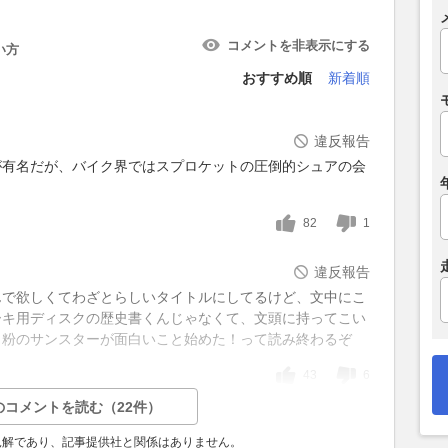
コメントを非表示にする
い方
おすすめ順
新着順
違反報告
が有名だが、バイク界ではスプロケットの圧倒的シュアの会
82
1
違反報告
んで欲しくてわざとらしいタイトルにしてるけど、文中にこ
ーキ用ディスクの歴史書くんじゃなくて、文頭に持ってこい
き粉のサンスターが面白いこと始めた！って読み終わるぞ
43
6
のコメントを読む（22件）
見解であり、記事提供社と関係はありません。