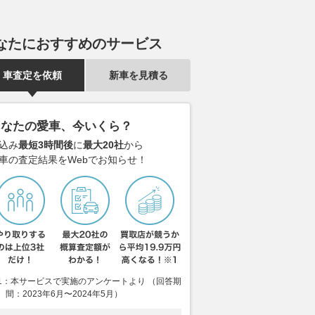
なたにおすすめのサービス
車査定を依頼
新車を見積る
あなたの愛車、今いくら？
込み
最短3時間後
に
最大20社
から
車の査定結果をWebでお知らせ！
りは厳しい」。本物の
「本当に悔しく、泣きまし
熊谷ナンバー
男が現代のRZ34で作
た。」クラス優勝まであと1歩
「NSX Typ
00ZG
の2位獲得 EWC第3戦「鈴鹿8
3.6倍に!? 
耐」決勝の模様は？ レーシン
でさらに人気
Auto Messe Web
グライダー大久保光のレースレ
用モデルの現
1：本サービスで実施のアンケートより （回答期
ポート
間：2023年6月〜2024年5月）
2026.08.06
Aut
2026.08.02
バイクのニュース