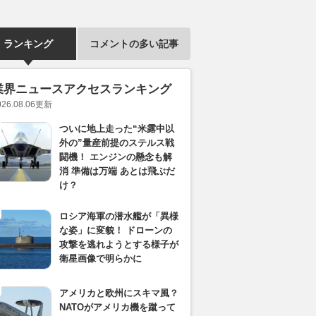
ランキング
コメントの多い記事
業界ニュースアクセスランキング
026.08.06
更新
ついに地上走った“米露中以
外の”量産前提のステルス戦
闘機！ エンジンの懸念も解
消 準備は万端 あとは飛ぶだ
け？
ロシア海軍の潜水艦が「異様
な姿」に変貌！ ドローンの
攻撃を逃れようとする様子が
衛星画像で明らかに
アメリカと欧州にスキマ風？
NATOがアメリカ機を蹴って