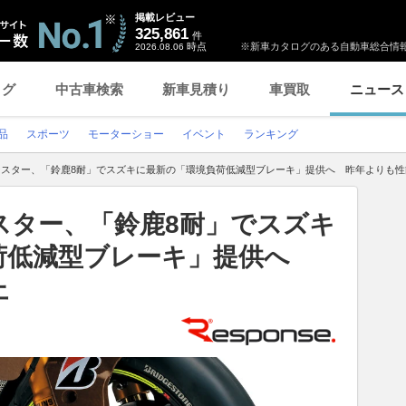
掲載レビュー
325,861
件
時点
※新車カタログのある自動車総合情報
2026.08.06
ログ
中古車検索
新車見積り
車買取
ニュース
品
スポーツ
モーターショー
イベント
ランキング
サンスター、「鈴鹿8耐」でスズキに最新の「環境負荷低減型ブレーキ」提供へ 昨年よりも
スター、「鈴鹿8耐」でスズキ
荷低減型ブレーキ」提供へ
上