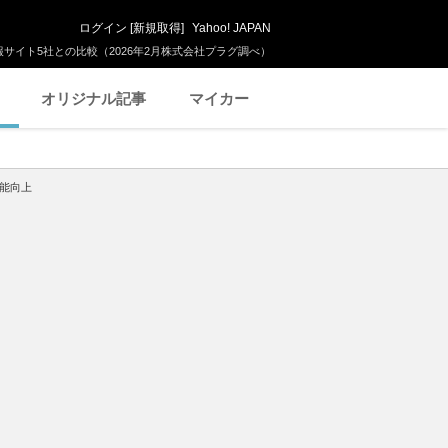
ログイン
[
新規取得
]
Yahoo! JAPAN
サイト5社との比較（2026年2月株式会社プラグ調べ）
オリジナル記事
マイカー
性能向上