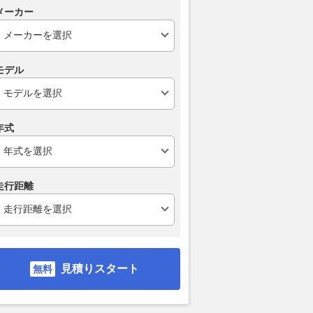
メーカー
モデル
年式
走行距離
見積りスタート