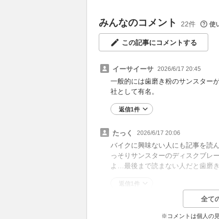
みんなのコメント
22件
使
この記事にコメントする
イーサイーサ
2026/6/17 20:45
一般的には歯磨き粉のサンスター
社として有名。
返信1件
たっく
2026/6/17 20:06
バイクに興味ない人にも記事を読
っそりサンスターのディスクブレ
よ…最後まで読まない人だと歯磨
返信1件
全て
※コメントは個人の