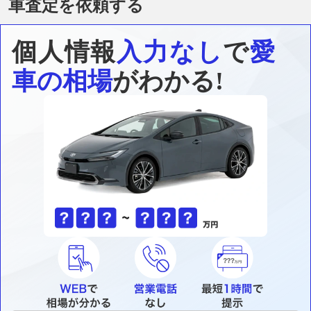
車査定を依頼する
個人情報
入力なし
で
愛
車の相場
がわかる!