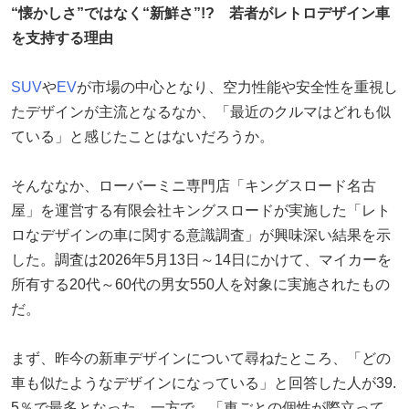
“懐かしさ”ではなく“新鮮さ”!? 若者がレトロデザイン車
を支持する理由
SUV
や
EV
が市場の中心となり、空力性能や安全性を重視し
たデザインが主流となるなか、「最近のクルマはどれも似
ている」と感じたことはないだろうか。
そんななか、ローバーミニ専門店「キングスロード名古
屋」を運営する有限会社キングスロードが実施した「レト
ロなデザインの車に関する意識調査」が興味深い結果を示
した。調査は2026年5月13日～14日にかけて、マイカーを
所有する20代～60代の男女550人を対象に実施されたもの
だ。
まず、昨今の新車デザインについて尋ねたところ、「どの
車も似たようなデザインになっている」と回答した人が39.
5％で最多となった。一方で、「車ごとの個性が際立って