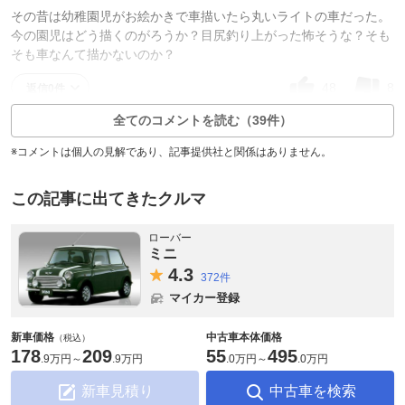
その昔は幼稚園児がお絵かきで車描いたら丸いライトの車だった。
今の園児はどう描くのがろうか？目尻釣り上がった怖そうな？そも
そも車なんて描かないのか？
48
8
返信0件
全てのコメントを読む（39件）
※コメントは個人の見解であり、記事提供社と関係はありません。
この記事に出てきたクルマ
ローバー
ミニ
4.
3
372件
マイカー登録
新車価格
中古車本体価格
（税込）
178
209
55
495
.
9万円
～
.
9万円
.
0万円
～
.
0万円
新車見積り
中古車を検索