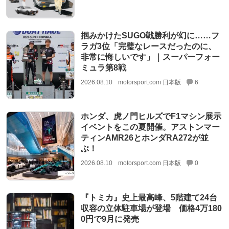
掴みかけたSUGO戦勝利が幻に……フ
ラガ3位「完璧なレースだったのに、
非常に悔しいです」｜スーパーフォー
ミュラ第8戦
2026.08.10
motorsport.com 日本版
6
ホンダ、虎ノ門ヒルズでF1マシン展示
イベントをこの夏開催。アストンマー
ティンAMR26とホンダRA272が並
ぶ！
2026.08.10
motorsport.com 日本版
0
『トミカ』史上最高峰、5階建て24台
収容の立体駐車場が登場 価格4万180
0円で9月に発売