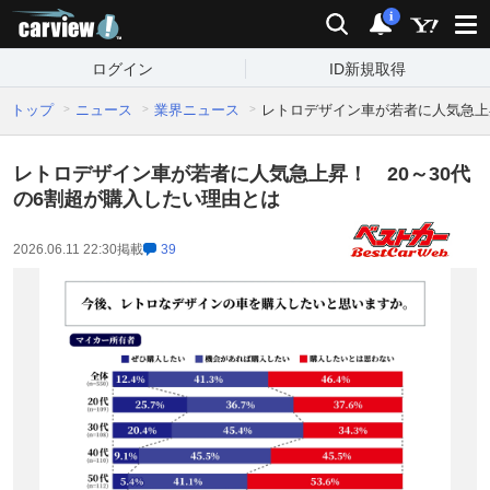
carview!
検索
通知
i
ログイン
ID新規取得
トップ
ニュース
業界ニュース
レトロデザイン車が若者に人気急上昇
レトロデザイン車が若者に人気急上昇！ 20～30代
の6割超が購入したい理由とは
2026.06.11 22:30
掲載
39