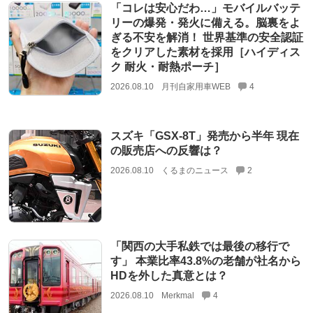
「コレは安心だわ…」モバイルバッテ
リーの爆発・発火に備える。脳裏をよ
ぎる不安を解消！ 世界基準の安全認証
をクリアした素材を採用［ハイディス
ク 耐火・耐熱ポーチ］
2026.08.10
月刊自家用車WEB
4
スズキ「GSX-8T」発売から半年 現在
の販売店への反響は？
2026.08.10
くるまのニュース
2
「関西の大手私鉄では最後の移行で
す」 本業比率43.8%の老舗が社名から
HDを外した真意とは？
2026.08.10
Merkmal
4