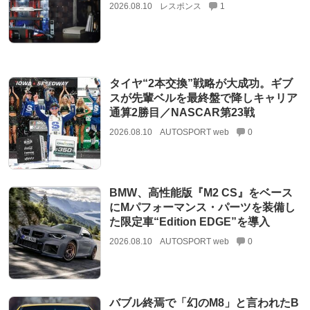
2026.08.10
レスポンス
1
タイヤ“2本交換”戦略が大成功。ギブ
スが先輩ベルを最終盤で降しキャリア
通算2勝目／NASCAR第23戦
2026.08.10
AUTOSPORT web
0
BMW、高性能版『M2 CS』をベース
にMパフォーマンス・パーツを装備し
た限定車“Edition EDGE”を導入
2026.08.10
AUTOSPORT web
0
バブル終焉で「幻のM8」と言われたB