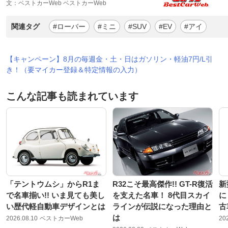
文：ベストカーWeb ベストカーWeb
関連タグ
#ローバー
#ミニ
#SUV
#EV
#アイ
【キャンペーン】8月の毎週金・土・日はガソリン・軽油7円/L引
き！（要マイカー登録＆特定情報の入力）
こんな記事も読まれています
「テントウムシ」からR1ま
R32こそ最高傑作!! GT-R復活
新
で名車揃い!! いま見ても美し
を支えた名車！ 8代目スカイ
に
い歴代軽自動車デザインとは
ラインが伝説になった理由と
古
は
2026.08.10
ベストカーWeb
20