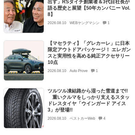
出す」RSタイチ創業者＆3代目社長が
語る歴史と展望【50年カンパニー Vol.
8】
2026.08.10
WEBヤングマシン
1
【マセラティ】「グレカーレ」に日本
限定アウトドアパッケージ！ エレガン
スと実用性を高める純正アクセサリー
10点
2026.08.10
Auto Prove
1
ツルツル凍結路から湿った雪道まで!!
重いクルマをしっかり支えるスタッ
ドレスタイヤ「ウインガード アイス
3」が登場!!
2026.08.10
ベストカーWeb
4