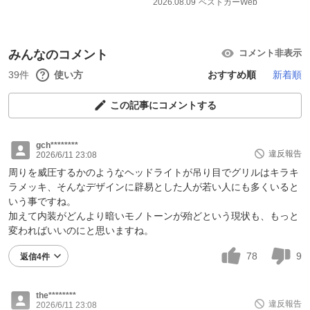
2026.08.09
ベストカーWeb
みんなのコメント
コメント非表示
39件
使い方
おすすめ順
新着順
この記事にコメントする
gch********
違反報告
2026/6/11 23:08
周りを威圧するかのようなヘッドライトが吊り目でグリルはキラキ
ラメッキ、そんなデザインに辟易とした人が若い人にも多くいると
いう事ですね。
加えて内装がどんより暗いモノトーンが殆どという現状も、もっと
変わればいいのにと思いますね。
78
9
返信4件
the********
違反報告
2026/6/11 23:08