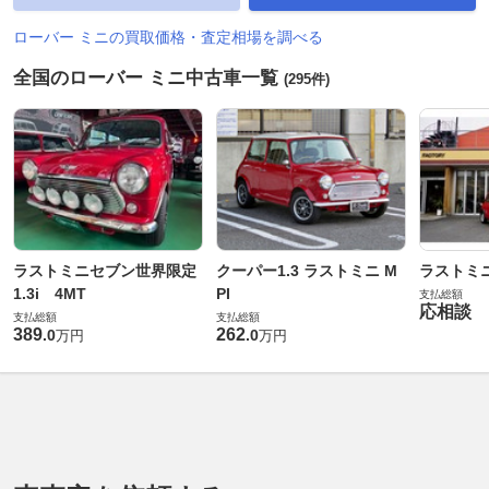
ローバー ミニの買取価格・査定相場を調べる
全国のローバー ミニ中古車一覧
(295件)
ラストミニセブン世界限定
クーパー1.3 ラストミニ M
ラストミ
1.3i 4MT
PI
支払総額
応相談
支払総額
支払総額
389
262
.
0
.
0
万円
万円