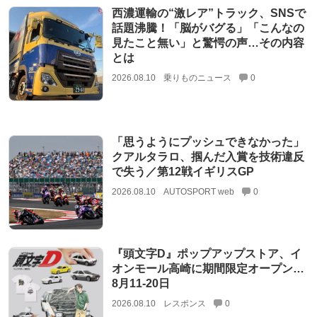
西濃運輸の“激レア”トラック、SNSで
話題沸騰！「脳がバグる」「こんなの
見たこと無い」と驚愕の声…その内容
とは
2026.08.10
乗りものニュース
0
「思うようにプッシュできなかった」
クアルタラロ、掴んだ入賞を技術違反
で失う／第12戦イギリスGP
2026.08.10
AUTOSPORT web
0
『頭文字D』ポップアップストア、イ
オンモール高崎に期間限定オープン…
8月11‐20日
2026.08.10
レスポンス
0