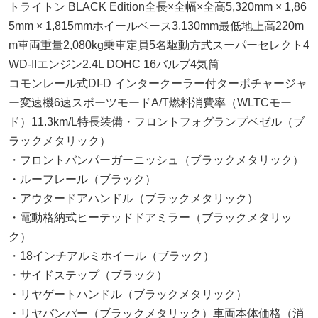
トライトン BLACK Edition全長×全幅×全高5,320mm × 1,86
5mm × 1,815mmホイールベース3,130mm最低地上高220m
m車両重量2,080kg乗車定員5名駆動方式スーパーセレクト4
WD-IIエンジン2.4L DOHC 16バルブ4気筒
コモンレール式DI-D インタークーラー付ターボチャージャ
ー変速機6速スポーツモードA/T燃料消費率（WLTCモー
ド）11.3km/L特長装備・フロントフォグランプベゼル（ブ
ラックメタリック）
・フロントバンパーガーニッシュ（ブラックメタリック）
・ルーフレール（ブラック）
・アウタードアハンドル（ブラックメタリック）
・電動格納式ヒーテッドドアミラー（ブラックメタリッ
ク）
・18インチアルミホイール（ブラック）
・サイドステップ（ブラック）
・リヤゲートハンドル（ブラックメタリック）
・リヤバンパー（ブラックメタリック）車両本体価格（消