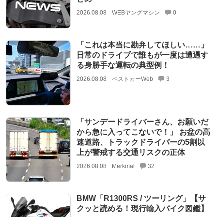
2026.08.08
WEBヤングマシン
0
「これは本当に勘弁してほしい……」
日常のドライブで誰もが一度は遭遇す
る身勝手な運転の典型例！
2026.08.08
ベストカーWeb
3
「サンデードライバーさん、お願いだ
から急に入ってこないで！」 お盆の高
速道路、トラックドライバーの5割以
上が警戒する交通リスクの正体
2026.08.08
Merkmal
32
BMW「R1300RS / ツーリング」【サ
クッと読める！現行輸入バイク図鑑】