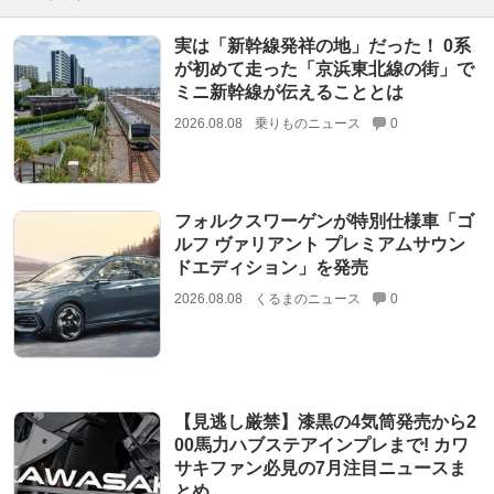
実は「新幹線発祥の地」だった！ 0系
が初めて走った「京浜東北線の街」で
ミニ新幹線が伝えることとは
2026.08.08
乗りものニュース
0
フォルクスワーゲンが特別仕様車「ゴ
ルフ ヴァリアント プレミアムサウン
ドエディション」を発売
2026.08.08
くるまのニュース
0
【見逃し厳禁】漆黒の4気筒発売から2
00馬力ハブステアインプレまで! カワ
サキファン必見の7月注目ニュースま
とめ