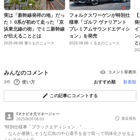
実は「新幹線発祥の地」だっ
フォルクスワーゲンが特別仕
【
た！ 0系が初めて走った「京
様車「ゴルフ ヴァリアント
発
浜東北線の街」でミニ新幹線
プレミアムサウンドエディシ
イ
が伝えることとは
ョン」を発売
ン
と
2026.08.08
乗りものニュース
2026.08.08
くるまのニュース
20
みんなのコメント
コメント非表示
3件
使い方
おすすめ順
新着順
この記事にコメントする
F.Kナビオ元マネージャー
違反報告
2025/9/26 06:03
”特別仕様車「ブラックエディション」”………
なんか優勝しそうな広島の中心選手を金で取って弱体化させるよ
うな子供にも言