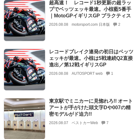
超高速！ レコード1秒更新の超ラッ
プでベッツェッキ最速。小椋藍5番手
｜MotoGPイギリスGP プラクティス
2026.08.08
motorsport.com 日本版
2
レコードブレイク連発の初日はベッツ
ェッキが最速。小椋は5戦連続Q2直接
進出／第12戦イギリスGP
2026.08.08
AUTOSPORT web
1
東京駅でミニカーに見惚れろ!! オート
アートが手がけた頭文字Dや007の精
密モデルがド迫力!!
2026.08.07
ベストカーWeb
7