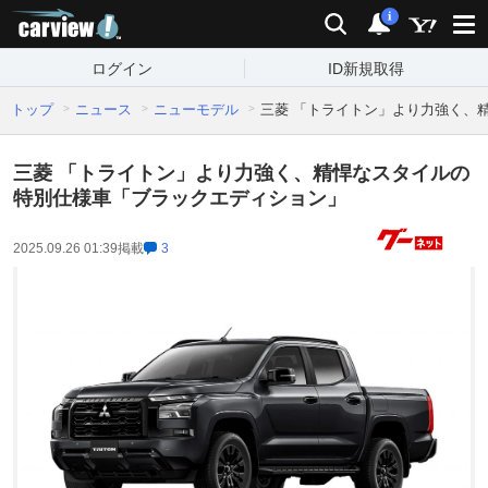
carview!
検索
通知
i
ログイン
ID新規取得
トップ
ニュース
ニューモデル
三菱 「トライトン」より力強く、
三菱 「トライトン」より力強く、精悍なスタイルの
特別仕様車「ブラックエディション」
2025.09.26 01:39
掲載
3