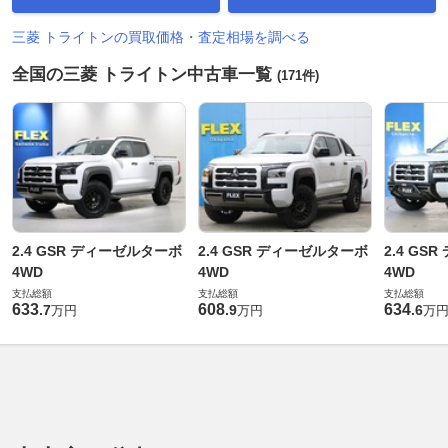
三菱 トライトンの買取価格・査定相場を調べる
全国の三菱 トライトン中古車一覧
(171件)
2.4 GSR ディーゼルターボ
2.4 GSR ディーゼルターボ
2.4 GS
4WD
4WD
4WD
支払総額
支払総額
支払総額
633
608
634
.
7
.
9
.
6
万円
万円
万