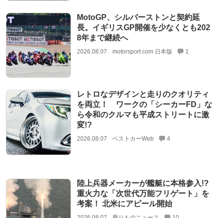
MotoGP、シルバーストンと契約延
長。イギリスGP開催を少なくとも202
8年まで継続へ
2026.08.07
motorsport.com 日本版
1
レトロなデザインと走りのクオリティ
を両立！ ワークの「シーカーFD」な
ら令和のクルマも平成ストリートに激
変!?
2026.08.07
ベストカーWeb
4
陸上兵器メーカーが艦艇に本格参入!?
重火力な「次世代万能フリゲート」を
考案！ 北米にアピール開始
2026.08.07
乗りものニュース
10