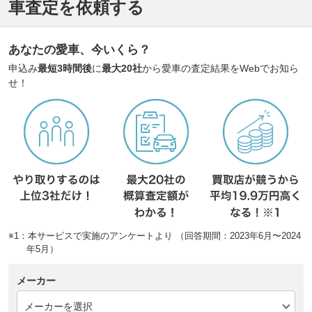
車査定を依頼する
あなたの愛車、今いくら？
申込み
最短3時間後
に
最大20社
から愛車の査定結果をWebでお知ら
せ！
※1：本サービスで実施のアンケートより （回答期間：2023年6月〜2024
年5月）
メーカー