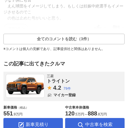
えん球団をイメージしてしまう。もしくは妊娠中絶選手もイメー
ジさせるのでこ
の色は止めた号がいいと思う。
0
6
返信2件
全てのコメントを読む（3件）
※コメントは個人の見解であり、記事提供社と関係はありません。
この記事に出てきたクルマ
三菱
トライトン
4.
2
79件
マイカー登録
新車価格
中古車本体価格
（税込）
551
120
888
.
9万円
.
5万円
～
.
8万円
新車見積り
中古車を検索