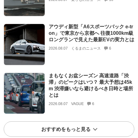
アウディ新型「A6スポーツバック e-tr
on」で東京から京都へ 往復1000km級
ロングランで見えた最新EVの実力とは
2026.08.07
くるまのニュース
6
まもなくお盆シーズン 高速道路「渋
滞」のピークはいつ？ 最大予想は45k
m 渋滞嫌いなら避けるべき日時と場所
とは
2026.08.07
VAGUE
6
おすすめをもっと見る