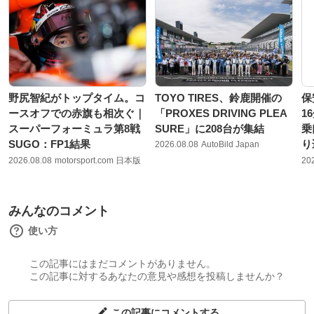
野尻智紀がトップタイム。コ
TOYO TIRES、鈴鹿開催の
保
ースオフでの赤旗も相次ぐ｜
「PROXES DRIVING PLEA
1
スーパーフォーミュラ第8戦
SURE」に208台が集結
乗
SUGO：FP1結果
り
2026.08.08
AutoBild Japan
2026.08.08
motorsport.com 日本版
20
みんなのコメント
使い方
この記事にはまだコメントがありません。
この記事に対するあなたの意見や感想を投稿しませんか？
この記事にコメントする