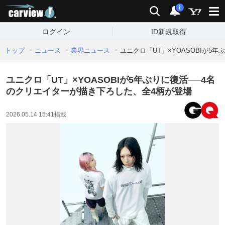
carview!
検索
通知
i
ログイン
ID新規取得
トップ
ニュース
業界ニュース
ユニクロ「UT」×YOASOBIが5
ユニクロ「UT」×YOASOBIが5年ぶりに復活──4名
のクリエイターが描き下ろした、全4柄が登場
2026.05.14 15:41
掲載