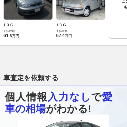
こ
1.3 G
1.3 G
支払総額
支払総額
61
67
.
8
.
0
万円
万円
車査定を依頼する
個人情報
入力なし
で
愛
車の相場
がわかる!