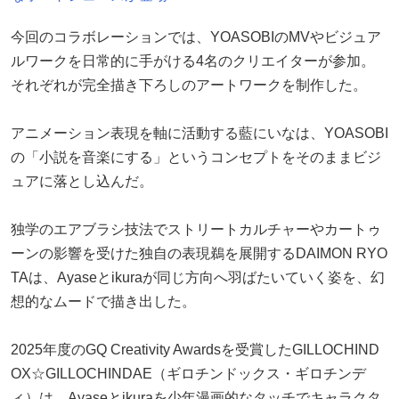
今回のコラボレーションでは、YOASOBIのMVやビジュア
ルワークを日常的に手がける4名のクリエイターが参加。
それぞれが完全描き下ろしのアートワークを制作した。
アニメーション表現を軸に活動する藍にいなは、YOASOBI
の「小説を音楽にする」というコンセプトをそのままビジ
ュアに落とし込んだ。
独学のエアブラシ技法でストリートカルチャーやカートゥ
ーンの影響を受けた独自の表現鵜を展開するDAIMON RYO
TAは、Ayaseとikuraが同じ方向へ羽ばたいていく姿を、幻
想的なムードで描き出した。
2025年度のGQ Creativity Awardsを受賞したGILLOCHIND
OX☆GILLOCHINDAE（ギロチンドックス・ギロチンデ
ィ）は、Ayaseとikuraを少年漫画的なタッチでキャラクタ