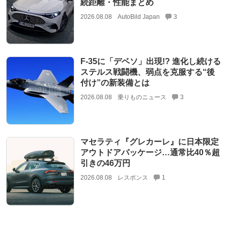
続距離・性能まとめ
2026.08.08
AutoBild Japan
3
F-35に「デベソ」出現!? 進化し続ける
ステルス戦闘機、弱点を克服する“後
付け”の新装備とは
2026.08.08
乗りものニュース
3
マセラティ『グレカーレ』に日本限定
アウトドアパッケージ…通常比40％超
引きの46万円
2026.08.08
レスポンス
1