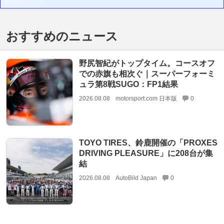
おすすめのニュース
野尻智紀がトップタイム。コースオフ
での赤旗も相次ぐ｜スーパーフォーミ
ュラ第8戦SUGO：FP1結果
2026.08.08
motorsport.com 日本版
0
TOYO TIRES、鈴鹿開催の「PROXES
DRIVING PLEASURE」に208台が集
結
2026.08.08
AutoBild Japan
0