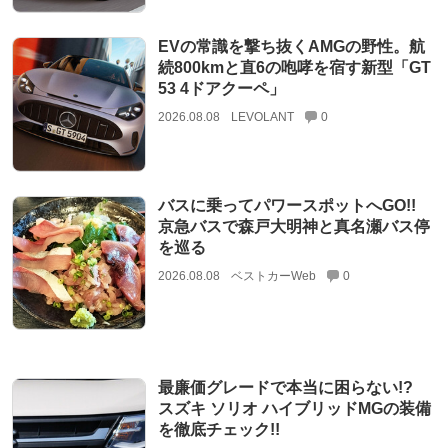
EVの常識を撃ち抜くAMGの野性。航
続800kmと直6の咆哮を宿す新型「GT
53 4ドアクーペ」
2026.08.08
LEVOLANT
0
バスに乗ってパワースポットへGO!!
京急バスで森戸大明神と真名瀬バス停
を巡る
2026.08.08
ベストカーWeb
0
最廉価グレードで本当に困らない!?
スズキ ソリオ ハイブリッドMGの装備
を徹底チェック!!