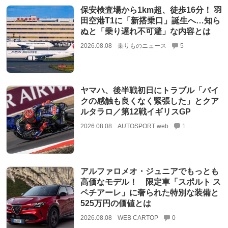
保安検査場から1km超、徒歩16分！ 羽
田空港T1に「新搭乗口」誕生へ…知ら
ぬと「乗り遅れ不可避」な内容とは
2026.08.08
乗りものニュース
5
ヤマハ、後半戦初日にトラブル「バイ
クの感触も良くなく緊張した」とクア
ルタラロ／第12戦イギリスGP
2026.08.08
AUTOSPORT web
1
アルファロメオ・ジュニアでもっとも
高価なモデル！ 限定車「スポルト ス
ペチアーレ」に奢られた特別な装備と
525万円の価値とは
2026.08.08
WEB CARTOP
0