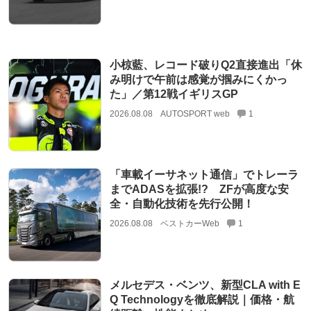
小椋藍、レコード破りQ2直接進出「休
み明けで午前は感覚が掴みにくかっ
た」／第12戦イギリスGP
2026.08.08
AUTOSPORT web
1
「車載イーサネット通信」でトレーラ
までADASを拡張!? ZFが高度な安
全・自動化技術を先行公開！
2026.08.08
ベストカーWeb
1
メルセデス・ベンツ、新型CLA with E
Q Technologyを徹底解説｜価格・航