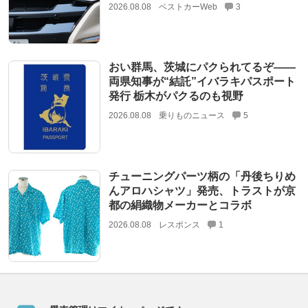
2026.08.08
ベストカーWeb
3
おい群馬、茨城にパクられてるぞ――
両県知事が“結託”イバラキパスポート
発行 栃木がパクるのも視野
2026.08.08
乗りものニュース
5
チューニングパーツ柄の「丹後ちりめ
んアロハシャツ」発売、トラストが京
都の絹織物メーカーとコラボ
2026.08.08
レスポンス
1