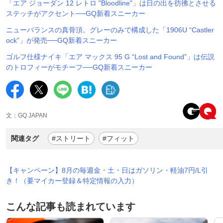
「エア ジョーダン 12 レトロ "Bloodline"」は日の出を彷彿とさせる
ステッチがアクセント──GQ新着スニーカー
ニューバランスの真骨頂。グレーのみで構成した「1906U “Castler
ock”」が発売──GQ新着スニーカー
ゴルフ仕様ナイキ「エア マックス 95 G “Lost and Found”」は伝説
のトロフィーがモチーフ──GQ新着スニーカー
文：GQ JAPAN
関連タグ
#ストリート
#フィット
【キャンペーン】8月の毎週金・土・日はガソリン・軽油7円/L引
き！（要マイカー登録＆特定情報の入力）
こんな記事も読まれています