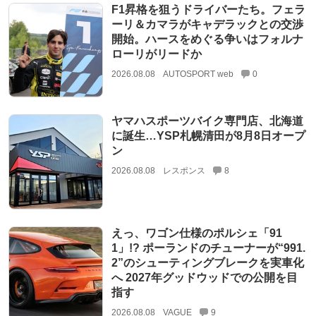
F1昇格を狙うドライバーたち。フェラ
ーリ＆カマラがキャデラックとの交渉
開始。ハースをめぐる争いはフォルナ
ローリがリードか
2026.08.08
AUTOSPORT web
0
ヤマハスポーツバイク専門店、北海道
に誕生…YSP札幌清田が8月8日オープ
ン
2026.08.08
レスポンス
8
えっ、ワゴン仕様のポルシェ「91
1」!? ポーランドのチューナーが“991.
2”のシューティングブレークを実車化
へ 2027年グッドウッドでの公開を目
指す
2026.08.08
VAGUE
9