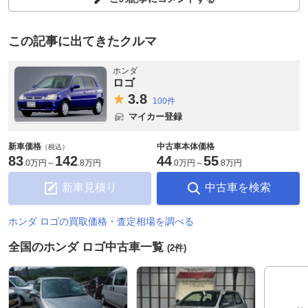
この記事に出てきたクルマ
ホンダ
ロゴ
3.
8
100件
マイカー登録
新車価格
中古車本体価格
（税込）
83
142
44
55
.
0万円
～
.
8万円
.
0万円
～
.
8万円
新車見積り
中古車を検索
ホンダ ロゴの買取価格・査定相場を調べる
全国のホンダ ロゴ中古車一覧
(2件)