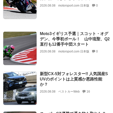
2026.08.08
motorsport.com 日本版
0
Moto3イギリス予選｜スコット・オグ
デン、今季初ポール！ 山中琉聖、Q2
直行も12番手中団スタート
2026.08.08
motorsport.com 日本版
0
新型CX-5対フォレスター!! 人気国産S
UVのポイントは上質感か悪路性能
か？
2026.08.08
ベストカーWeb
16