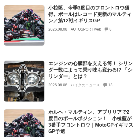
小椋藍、今季3度目のフロントロウ獲
得。ポールはレコード更新のマルティ
ン／第12戦イギリスGP
2026.08.08
AUTOSPORT web
8
エンジンの心臓部を支える筒！ シリン
ダー数によって乗り味も変わる!? 「シ
リンダー」とは？
2026.08.08
バイクのニュース
13
ホルヘ・マルティン、アプリリアで2
度目のポールポジション！ 小椋藍が
3番手フロントロウ｜MotoGPイギリス
GP予選