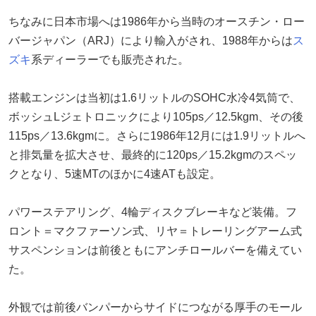
ちなみに日本市場へは1986年から当時のオースチン・ロー
バージャパン（ARJ）により輸入がされ、1988年からは
ス
ズキ
系ディーラーでも販売された。
搭載エンジンは当初は1.6リットルのSOHC水冷4気筒で、
ボッシュLジェトロニックにより105ps／12.5kgm、その後
115ps／13.6kgmに。さらに1986年12月には1.9リットルへ
と排気量を拡大させ、最終的に120ps／15.2kgmのスペッ
クとなり、5速MTのほかに4速ATも設定。
パワーステアリング、4輪ディスクブレーキなど装備。フ
ロント＝マクファーソン式、リヤ＝トレーリングアーム式
サスペンションは前後ともにアンチロールバーを備えてい
た。
外観では前後バンパーからサイドにつながる厚手のモール