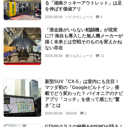
る「湘南クッキーアウトレット」は足
を伸ばす価値アリ
2026.08.08
バイクのニュース
4
「滑走路がいらない戦闘機」が現実
に!? 海自も導入した無人機メーカーが
描く未来とは空戦そのものを変えかね
ない存在
2026.08.08
乗りものニュース
11
新型SUV「CX-5」は室内にも注目！
マツダ初の「Googleビルトイン」搭
載でどう変わった？ パイオニアのナビ
アプリ「コッチ」を使って感じた“驚
き”とは
2026.08.08
VAGUE
2
GT500クラスの秘密をNISMOが語る！