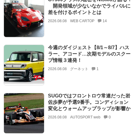
開発領域が少ないなかでライバルに
差を付けるポイントとは
2026.08.08
WEB CARTOP
14
今週のダイジェスト【8/1～8/7】ハス
ラー、アコード…次期モデルのスクー
プ情報３連発！
2026.08.08
グーネット
1
SUGOではフロントロウ常連だった岩
佐歩夢が予選9番手。コンディション
変化とウォームアップラップが影響か
2026.08.08
AUTOSPORT web
0