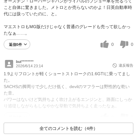
オースチン・ローバージャパンがライバルのプジョー車を売るって
こと自体に驚きました。メトロとか売らないのかよ！日英自動車時
代には扱っていたのに、と。
マエストロもMG版だけじゃなく普通のグレードも売って欲しかっ
たなぁ……。
0
0
返信0件
but********
違反報告
2026/6/14 23:14
1.9よりフロントが軽くショートストロークの1.6GTIに乗ってまし
た。
SACHSの脚周りで少しだけ低く、devilのマフラーは野性的な乾い
た音。
パワーはないけど気持ちよく吹け上がるエンジンと、路面にしっか
り追従しながらもしなやかな挙動で気持ちよく走ったなぁ。
0
0
返信0件
全てのコメントを読む（4件）