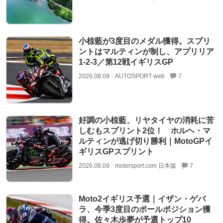
小椋藍が3度目のメダル獲得。スプリ
ントはマルティンが制し、アプリリア
1-2-3／第12戦イギリスGP
2026.08.09
AUTOSPORT web
7
好調の小椋藍、リヤタイヤの消耗に苦
しむもスプリント2位！ ホルヘ・マ
ルティンが逃げ切り勝利｜MotoGPイ
ギリスGPスプリント
2026.08.09
motorsport.com 日本版
7
Moto2イギリス予選｜イザン・ゲバ
ラ、今季3度目のポールポジション獲
得。佐々木歩夢が予選トップ10