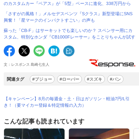
のカスタムカー『ベアス』が「5型」ベースに進化、338万円から
「さすがの風格！」メルセデスベンツ『Sクラス』新型登場にSNS
興奮！「星マークのインパクトすごい」の声も
蘇った「CB-F」はサーキットでも楽しいのか？ スペンサー用にカ
スタム、特別なホンダ『CB1000Fレーサー』をことりちゃんが試す
文：レスポンス 島崎七生人
関連タグ
#プジョー
#ローバー
#スズキ
#バン
【キャンペーン】8月の毎週金・土・日はガソリン・軽油7円/L引
き！（要マイカー登録＆特定情報の入力）
こんな記事も読まれています