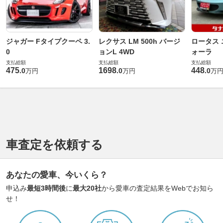
ジャガー Fタイプクーペ 3.
レクサス LM 500h バージ
ロータス 
0
ョンL 4WD
ォーラ
支払総額
支払総額
支払総額
475
1698
448
.
0
.
0
.
0
万円
万円
万
車査定を依頼する
あなたの愛車、今いくら？
申込み
最短3時間後
に
最大20社
から愛車の査定結果をWebでお知ら
せ！