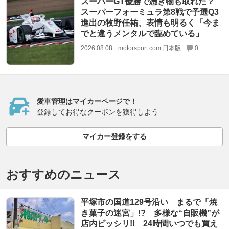
スーパーGT優勝で憑き物も取れた？
スーパーフォーミュラ第8戦で予選Q3
進出の牧野任祐、表情も明るく「今ま
でと違うメンタルで臨めている」
2026.08.08
motorsport.com 日本版
0
愛車管理はマイカーページで！
登録してお得なクーポンを獲得しよう
マイカー登録をする
おすすめのニュース
平塚市の国道129号沿い まるで「焼
き菓子の迷宮」!? 多様な“自販機”が
店内ビッシリ!! 24時間いつでも買え