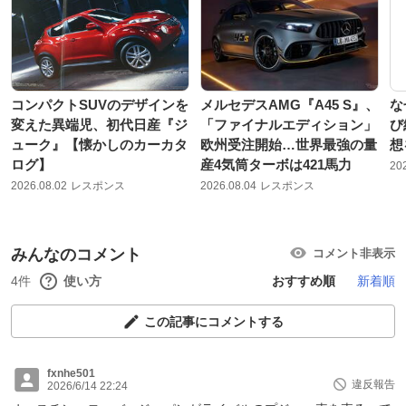
コンパクトSUVのデザインを
メルセデスAMG『A45 S』、
な
変えた異端児、初代日産『ジ
「ファイナルエディション」
び
ューク』【懐かしのカーカタ
欧州受注開始…世界最強の量
想
ログ】
産4気筒ターボは421馬力
20
2026.08.02
レスポンス
2026.08.04
レスポンス
みんなのコメント
コメント非表示
4件
使い方
おすすめ順
新着順
この記事にコメントする
fxnhe501
違反報告
2026/6/14 22:24