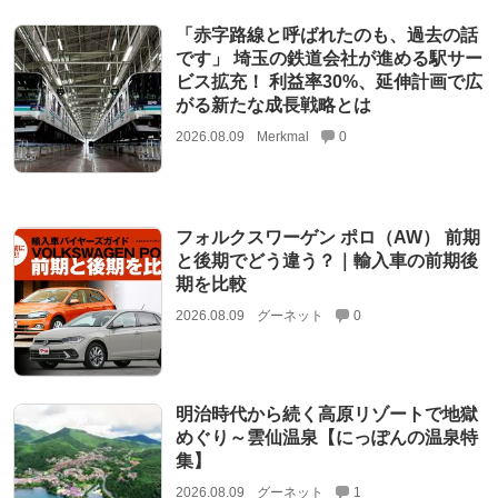
「赤字路線と呼ばれたのも、過去の話
です」 埼玉の鉄道会社が進める駅サー
ビス拡充！ 利益率30%、延伸計画で広
がる新たな成長戦略とは
2026.08.09
Merkmal
0
フォルクスワーゲン ポロ（AW） 前期
と後期でどう違う？｜輸入車の前期後
期を比較
2026.08.09
グーネット
0
明治時代から続く高原リゾートで地獄
めぐり～雲仙温泉【にっぽんの温泉特
集】
2026.08.09
グーネット
1