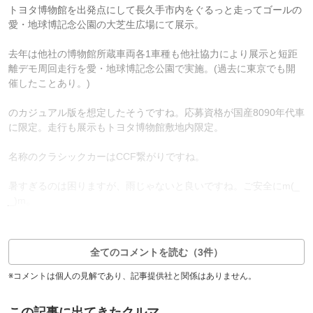
トヨタ博物館を出発点にして長久手市内をぐるっと走ってゴールの
愛・地球博記念公園の大芝生広場にて展示。
去年は他社の博物館所蔵車両各1車種も他社協力により展示と短距
離デモ周回走行を愛・地球博記念公園で実施。(過去に東京でも開
催したことあり。)
のカジュアル版を想定したそうですね。応募資格が国産8090年代車
に限定。走行も展示もトヨタ博物館敷地内限定。
名称のクラシックカーはCCF繋がりですね。
暑すぎるのは困りますが、雨じゃないと良いですね。ご安全にm(_
_)m。
5
4
返信0件
全てのコメントを読む（3件）
※コメントは個人の見解であり、記事提供社と関係はありません。
この記事に出てきたクルマ