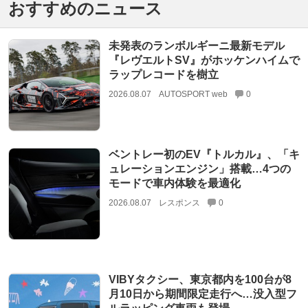
おすすめのニュース
未発表のランボルギーニ最新モデル
『レヴエルトSV』がホッケンハイムで
ラップレコードを樹立
2026.08.07
AUTOSPORT web
0
ベントレー初のEV『トルカル』、「キ
ュレーションエンジン」搭載…4つの
モードで車内体験を最適化
2026.08.07
レスポンス
0
VIBYタクシー、東京都内を100台が8
月10日から期間限定走行へ…没入型フ