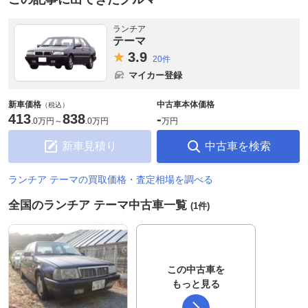
ランチア
テーマ
3.
9
20件
マイカー登録
新車価格
中古車本体価格
（税込）
413
838
-
.
0万円
～
.
0万円
万円
新車見積り
中古車を検索
ランチア テーマの買取価格・査定相場を調べる
全国のランチア テーマ中古車一覧
(1件)
この中古車を
もっと見る