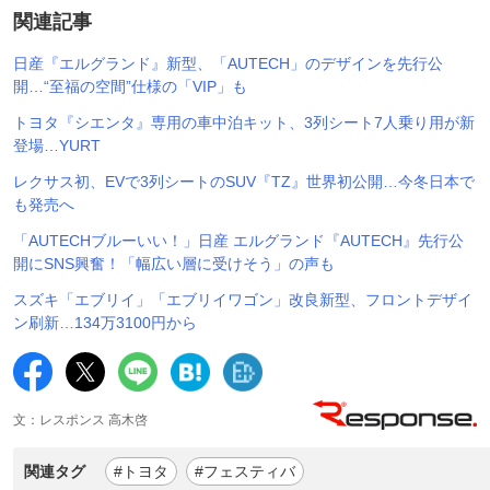
関連記事
日産『エルグランド』新型、「AUTECH」のデザインを先行公
開…“至福の空間”仕様の「VIP」も
トヨタ『シエンタ』専用の車中泊キット、3列シート7人乗り用が新
登場…YURT
レクサス初、EVで3列シートのSUV『TZ』世界初公開…今冬日本で
も発売へ
「AUTECHブルーいい！」日産 エルグランド『AUTECH』先行公
開にSNS興奮！「幅広い層に受けそう」の声も
スズキ「エブリイ」「エブリイワゴン」改良新型、フロントデザイ
ン刷新…134万3100円から
文：レスポンス 高木啓
関連タグ
#トヨタ
#フェスティバ