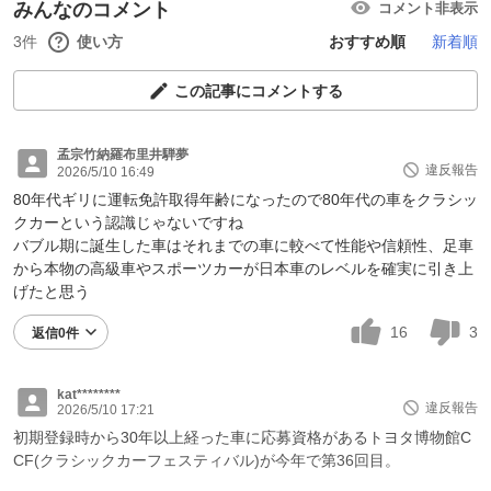
みんなのコメント
コメント非表示
3件
使い方
おすすめ順
新着順
この記事にコメントする
孟宗竹納羅布里井騨夢
違反報告
2026/5/10 16:49
80年代ギリに運転免許取得年齢になったので80年代の車をクラシッ
クカーという認識じゃないですね
バブル期に誕生した車はそれまでの車に較べて性能や信頼性、足車
から本物の高級車やスポーツカーが日本車のレベルを確実に引き上
げたと思う
16
3
返信0件
kat********
違反報告
2026/5/10 17:21
初期登録時から30年以上経った車に応募資格があるトヨタ博物館C
CF(クラシックカーフェスティバル)が今年で第36回目。