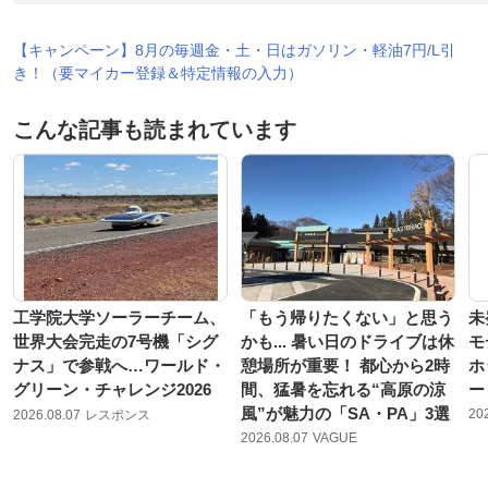
【キャンペーン】8月の毎週金・土・日はガソリン・軽油7円/L引
き！（要マイカー登録＆特定情報の入力）
こんな記事も読まれています
工学院大学ソーラーチーム、
「もう帰りたくない」と思う
未
世界大会完走の7号機「シグ
かも... 暑い日のドライブは休
モ
ナス」で参戦へ…ワールド・
憩場所が重要！ 都心から2時
ホ
グリーン・チャレンジ2026
間、猛暑を忘れる“高原の涼
ー
風”が魅力の「SA・PA」3選
20
2026.08.07
レスポンス
2026.08.07
VAGUE