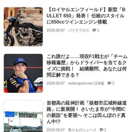
【ロイヤルエンフィールド】新型「B
ULLET 650」発表！ 伝統のスタイル
に650ccツインエンジン搭載
2026.08.07
バイクブロス
1
これ誰だよ……現役F1戦士が「チーム
移籍遍歴」からドライバーを当てるク
イズに挑戦！ 結構難問、あなたは何
問正解できる？
2026.08.07
motorsport.com 日本版
2
首都高の延伸計画「核都市広域幹線道
路」に新展開！ さいたま市が“中間IC
の新設”を要望へ そこは田んぼのド真
ん中!?
2026.08.07
乗りものニュース
2