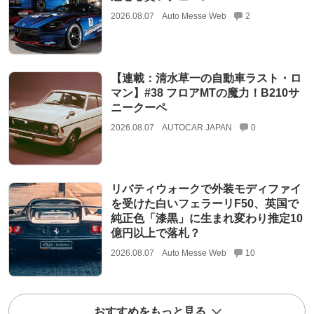
2026.08.07
Auto Messe Web
2
【連載：清水草一の自動車ラスト・ロ
マン】#38 フロアMTの魔力！B210サ
ニークーペ
2026.08.07
AUTOCAR JAPAN
0
リバティウォークで外装モディファイ
を受けた白いフェラーリF50、英国で
純正色「漆黒」に生まれ変わり推定10
億円以上で落札？
2026.08.07
Auto Messe Web
10
おすすめをもっと見る