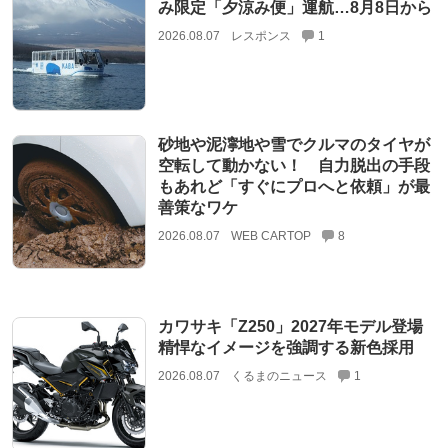
み限定「夕涼み便」運航…8月8日から
2026.08.07
レスポンス
1
砂地や泥濘地や雪でクルマのタイヤが
空転して動かない！ 自力脱出の手段
もあれど「すぐにプロへと依頼」が最
善策なワケ
2026.08.07
WEB CARTOP
8
カワサキ「Z250」2027年モデル登場
精悍なイメージを強調する新色採用
2026.08.07
くるまのニュース
1