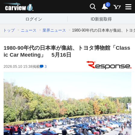
carview!
検索
通知
i
ログイン
ID新規取得
トップ
ニュース
業界ニュース
1980-90年代の日本車が集結、トヨタ博物
1980-90年代の日本車が集結、トヨタ博物館「Class
ic Car Meeting」 5月16日
2026.05.10 15:38
掲載
3