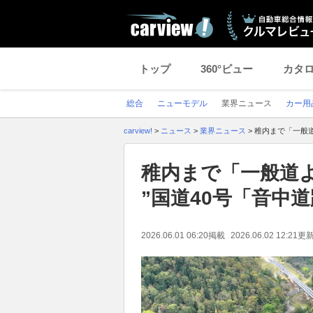
トップ
360°ビュー
カタ
総合
ニューモデル
業界ニュース
カー用
carview!
>
ニュース
>
業界ニュース
>
稚内まで「一般道
稚内まで「一般道
”国道40号「音中
2026.06.01 06:20
掲載
2026.06.02 12:21
更