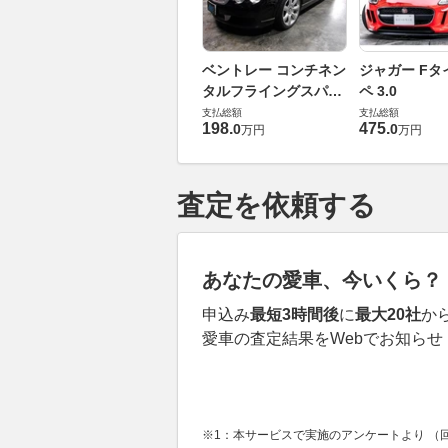
ベントレー コンチネン
ジャガー Fタ
タルフライングスパー
ペ 3.0
6.0 4WD
支払総額
支払総額
198
.
475
.
0
0
万円
万円
査定を依頼する
あなたの愛車、今いくら？
申込み
最短3時間後
に
最大20社
か
愛車の査定結果をWebでお知らせ
※1：本サービスで実施のアンケートより （回答