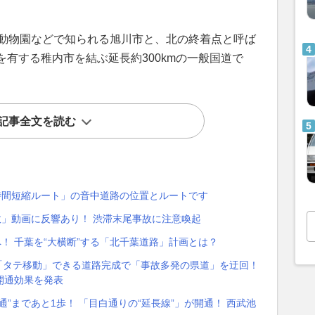
山動物園などで知られる旭川市と、北の終着点と呼ば
有する稚内市を結ぶ延長約300kmの一般国道で
記事全文を読む
2時間短縮ルート」の音中道路の位置とルートです
故」動画に反響あり！ 渋滞末尾事故に注意喚起
！ 千葉を“大横断”する「北千葉道路」計画とは？
「タテ移動」できる道路完成で「事故多発の県道」を迂回！
開通効果を発表
”まであと1歩！ 「目白通りの“延長線”」が開通！ 西武池