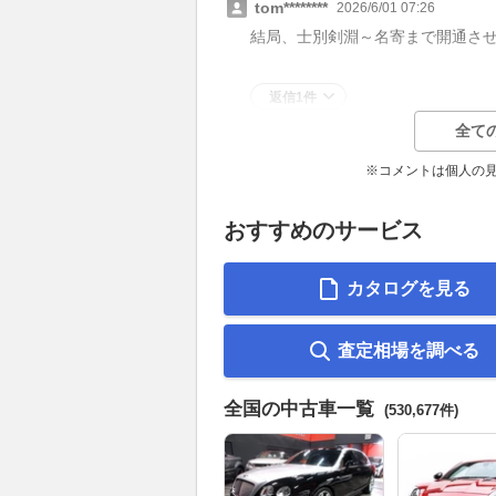
tom********
2026/6/01 07:26
結局、士別剣淵～名寄まで開通さ
返信1件
全て
※コメントは個人の
おすすめのサービス
カタログを見る
査定相場を調べる
全国の中古車一覧
(530,677件)