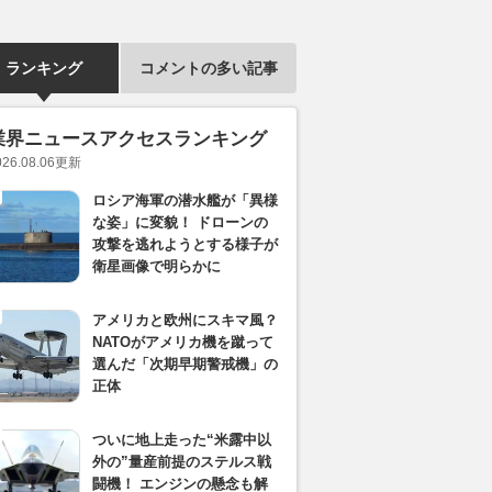
ランキング
コメントの多い記事
業界ニュースアクセスランキング
026.08.06
更新
ロシア海軍の潜水艦が「異様
な姿」に変貌！ ドローンの
攻撃を逃れようとする様子が
衛星画像で明らかに
アメリカと欧州にスキマ風？
NATOがアメリカ機を蹴って
選んだ「次期早期警戒機」の
正体
ついに地上走った“米露中以
外の”量産前提のステルス戦
闘機！ エンジンの懸念も解