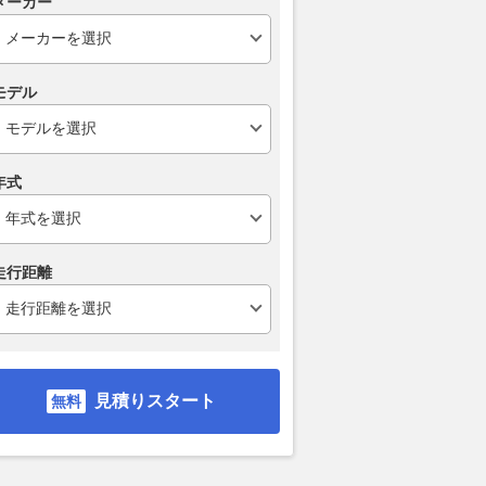
メーカー
秋公開の新型「パジェ
海の仕事「ここまで注目された
三輪ソーラー
ザーサイト更新 独自
のは記憶にない」 日本の海事
ータ」が欧州
モデル
AWC」搭載で走行性
行政トップが語る「激動の1
限定30台の記
年」山積する課題の“今後”を聞
2026.08.06
バイ
いた
くるまのニュース
2026.08.06
乗りものニュース
年式
走行距離
見積りスタート