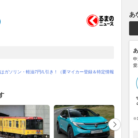
あ
申
愛
はガソリン・軽油7円/L引き！（要マイカー登録＆特定情報
す
※