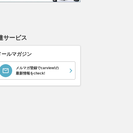
イス ゴース
ホンダ NSX 3.0
日産 エルグランド 3.5
日産 
スロイス ゴ
VIP パワーシートパッ
ック 
支払総額
898
.
0
万円
世代 / RR4)
ケージ
支払総額
支払総額
684
.
220
.
0
0
万円
連サービス
メールマガジン
メルマガ登録でcarview!の
最新情報をcheck!