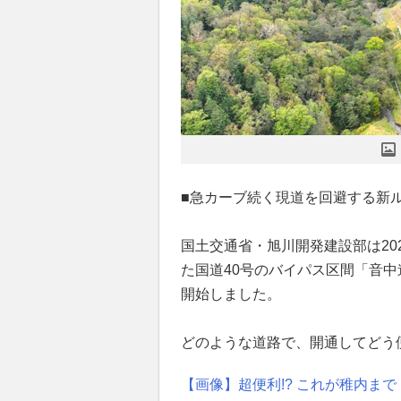
■急カーブ続く現道を回避する新
国土交通省・旭川開発建設部は20
た国道40号のバイパス区間「音中道
開始しました。
どのような道路で、開通してどう
【画像】超便利!? これが稚内ま