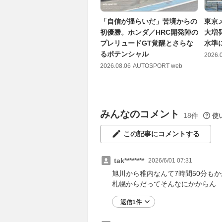
「自信が揺らいだ」苦境からの
東京
初優勝。ホンダ／HRC開発陣の
大増
プレリュードGT覚醒とさらな
水準
るポテンシャル
2026.
2026.08.06
AUTOSPORT web
みんなのコメント
18件
使
この記事にコメントする
tak********
2026/6/01 07:31
旭川から稚内なんて7時間50分も
札幌からだってそんなにかからん
返信1件