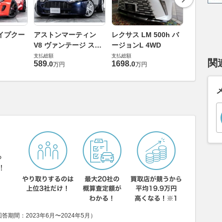
ロールスロ
イプクー
アストンマーティン
レクサス LM 500h バ
ト ロール
V8 ヴァンテージ スポ
ージョンL 4WD
ースト(第1
支払総額
ーツシフト
支払総額
支払総額
905
.
1
万円
関
589
.
1698
.
0
0
万円
万円
ら
！
期間：2023年6月〜2024年5月）