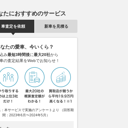
なたにおすすめのサービス
車査定を依頼
新車を見積る
あなたの愛車、今いくら？
込み
最短3時間後
に
最大20社
から
車の査定結果をWebでお知らせ！
1：本サービスで実施のアンケートより （回答期
間：2023年6月〜2024年5月）