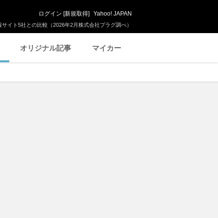
ログイン
[
新規取得
]
Yahoo! JAPAN
サイト5社との比較（2026年2月株式会社プラグ調べ）
オリジナル記事
マイカー