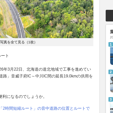
2
写真を全て見る（1枚）
ルート
26年3月22日、北海道の道北地域で工事を進めてい
路」音威子府IC～中川IC間の延長19.0kmの供用を
便利になるのでしょうか。
で「2時間短縮ルート」の音中道路の位置とルートで