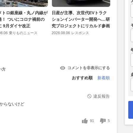
メトロ銀座線・丸ノ内線が
日産が主導、次世代EVトラク
三菱、今
発！ ついにコロナ禍前の
ションインバーター開発へ…研
ロ」ティ
に 9月ダイヤ改正
究プロジェクトにリカルド参画
技術「S-
能を強化
08.06
乗りものニュース
2026.08.06
レスポンス
2026.08.06
コメントを非表示にする
い方
おすすめ順
新着順
違反報告
かからないけど
91
5