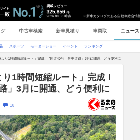
掲載レビュー
325,856
件
時点
※新車カタログのある自動車総合情報
2026.08.06
ログ
中古車検索
新車見積り
車買取
ニュース
品
スポーツ
モーターショー
イベント
ランキング
より1時間短縮ルート」完成！ ”国道40号「音中道路」3月に開通、どう便利に
より1時間短縮ルート」完成！
道路」3月に開通、どう便利に
新
18