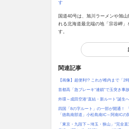
す
国道40号は、旭川ラーメンや旭
れる北海道最北端の地「宗谷岬」を
す。
関連記事
【画像】超便利!? これが稚内まで「
首都高「急ブレーキ“連鎖”で玉突き事
外環～成田空港“直結・新ルート”誕生へ
四国「8の字ルート」の一部が開通！ 
「徳島南部道」小松島南IC～阿南ICの
「東京・九段下～埼玉・狭山」“完全直通