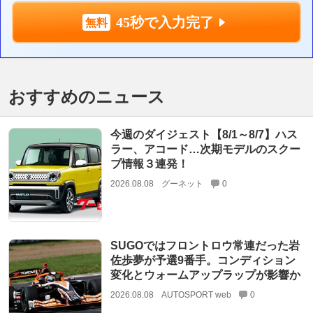
45秒で入力完了
おすすめのニュース
今週のダイジェスト【8/1～8/7】ハス
ラー、アコード…次期モデルのスクー
プ情報３連発！
2026.08.08
グーネット
0
SUGOではフロントロウ常連だった岩
佐歩夢が予選9番手。コンディション
変化とウォームアップラップが影響か
2026.08.08
AUTOSPORT web
0