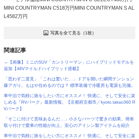
MINI COUNTRYMAN C518万円MINI COUNTRYMAN S AL
L4582万円
写真を全て見る（1枚）
関連記事
→【画像】ミニのSUV「カントリーマン」にハイブリッドモデルを
追加【48Vマイルドハイブリッド搭載】
「思わず二度見」「これは驚いた…」ドアを開いた瞬間テンション
爆アガり。もはや住めるのでは？ 標準装備で冷暖房も電源も完備。
車中泊で気軽に旅をしたい方にオススメ！ 快適に、そして安全に楽
しめる『RVパーク』最新情報。【京都府京都市／kyoto.takao360 R
Vパーク】
「そこに付けて意味あるんだ…」小さなパーツで驚きの効果。簡単
取り付けで愛車の性能が向上。安心のアイシン製アイテムを紹介
車中泊で気軽に旅をしたい方にオススメ！ 快適に、そして安全に楽