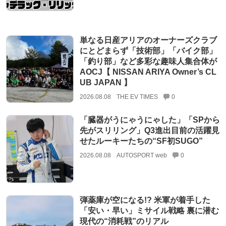
単なる日産アリアのオーナーズクラブ
にとどまらず「技術部」「バイク部」
「釣り部」など多彩な趣味人集合体が
AOCJ【 NISSAN ARIYA Owner’s CL
UB JAPAN 】
2026.08.08
THE EV TIMES
0
「臓器がうにゃうにゃした」「SPから
先がスリリング」Q3進出目前の活躍見
せたルーキーたちの“SF初SUGO”
2026.08.08
AUTOSPORT web
0
弾薬庫が空になる!? 米軍が着手した
「安い・早い」ミサイル戦略 裏に潜む
現代の“消耗戦”のリアル