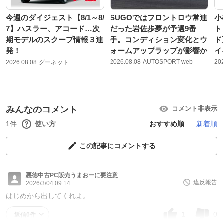
今週のダイジェスト【8/1～8/
SUGOではフロントロウ常連
小
7】ハスラー、アコード…次
だった岩佐歩夢が予選9番
ト
期モデルのスクープ情報３連
手。コンディション変化とウ
ド
発！
ォームアップラップが影響か
イ
2026.08.08
AUTOSPORT web
20
2026.08.08
グーネット
みんなのコメント
コメント非表示
1件
使い方
おすすめ順
新着順
この記事にコメントする
悪徳中古PC販売うまおーに要注意
違反報告
2026/3/04 09:14
はじめから出してくれよ。
1
0
返信0件