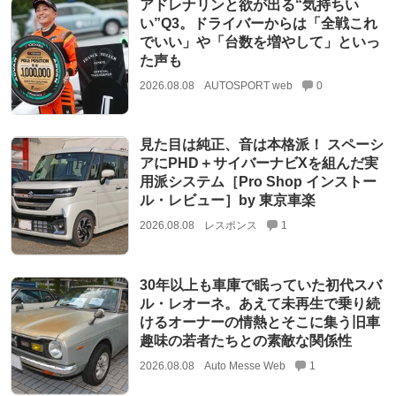
アドレナリンと欲が出る“気持ちい
い”Q3。ドライバーからは「全戦これ
でいい」や「台数を増やして」といっ
た声も
2026.08.08
AUTOSPORT web
0
見た目は純正、音は本格派！ スペーシ
アにPHD＋サイバーナビXを組んだ実
用派システム［Pro Shop インストー
ル・レビュー］by 東京車楽
2026.08.08
レスポンス
1
30年以上も車庫で眠っていた初代スバ
ル・レオーネ。あえて未再生で乗り続
けるオーナーの情熱とそこに集う旧車
趣味の若者たちとの素敵な関係性
2026.08.08
Auto Messe Web
1