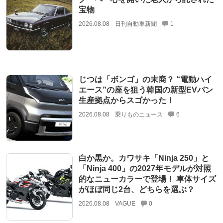
宝物
2026.08.08
日刊自動車新聞
1
じつは「ボンゴ」の末裔？ “電動ハイ
エース”の座を狙う韓国の新型EVバン
生産拠点からスゴかった！
2026.08.08
乗りものニュース
6
白か黒か。カワサキ「Ninja 250」と
「Ninja 400」の2027年モデルが対照
的なニューカラーで登場！ 車体サイズ
がほぼ同じ2台、どちらを選ぶ？
2026.08.08
VAGUE
0