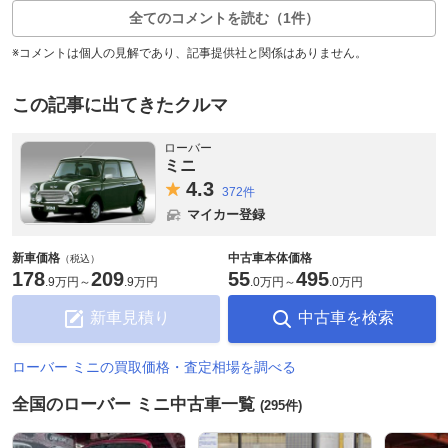
全てのコメントを読む（1件）
※コメントは個人の見解であり、記事提供社と関係はありません。
この記事に出てきたクルマ
ローバー
ミニ
4.
3
372件
マイカー登録
新車価格
中古車本体価格
（税込）
178
209
55
495
.
9万円
～
.
9万円
.
0万円
～
.
0万円
新車見積り
中古車を検索
ローバー ミニの買取価格・査定相場を調べる
全国のローバー ミニ中古車一覧
(295件)