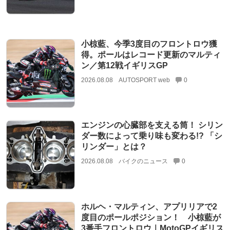
小椋藍、今季3度目のフロントロウ獲
得。ポールはレコード更新のマルティ
ン／第12戦イギリスGP
2026.08.08
AUTOSPORT web
0
エンジンの心臓部を支える筒！ シリン
ダー数によって乗り味も変わる!? 「シ
リンダー」とは？
2026.08.08
バイクのニュース
0
ホルヘ・マルティン、アプリリアで2
度目のポールポジション！ 小椋藍が
3番手フロントロウ｜MotoGPイギリス