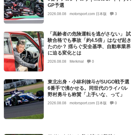
GP予選
2026.08.08
motorsport.com 日本版
3
「高齢者の危険運転を逃がさない」 試
験合格でも事故「約4.5倍」はなぜ起き
たのか？ 揺らぐ安全基準、自動車業界
に迫る変化とは
2026.08.08
Merkmal
0
東北出身・小林利徠斗がSUGO戦予選
6番手で沸かせる。同世代のライバル
野村勇斗も称賛「上手いな、って」
2026.08.08
motorsport.com 日本版
0