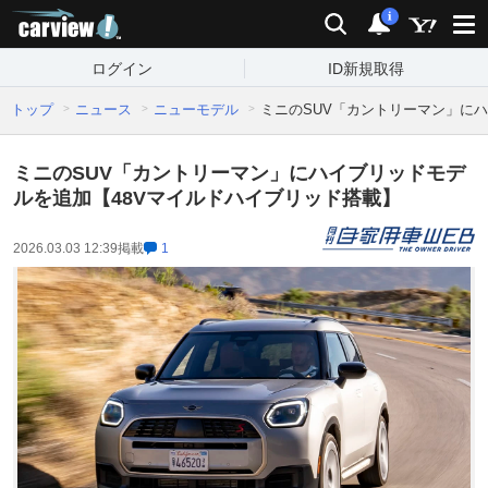
carview!
検索
通知
i
ログイン
ID新規取得
トップ
ニュース
ニューモデル
ミニのSUV「カントリーマン」に
ミニのSUV「カントリーマン」にハイブリッドモデ
ルを追加【48Vマイルドハイブリッド搭載】
2026.03.03 12:39
掲載
1