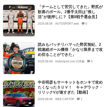
「チームとして苦労してきた」野尻が
歓喜のポール。2番手太田は“推し
活”が後押しに？【第8戦予選会見】
2026.08.08
AUTOSPORT web
0
読みもバッチリハマった野尻智紀、2
戦連続ポール獲得「かなり限界まで攻
め切ることができた」
2026.08.08
motorsport.com 日本版
0
中谷明彦もサーキットをホンキで攻め
たくなったＳＵＶ！ キャデラック・
リリックVが速すぎた【動画】
2026.08.08
WEB CARTOP
1