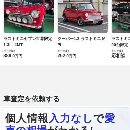
ラストミニセブン世界限定
クーパー1.3 ラストミニ M
ラストミ
1.3i 4MT
PI
00台限定
支払総額
支払総額
支払総額
389
262
応相談
.
0
.
0
万円
万円
車査定を依頼する
個人情報
入力なし
で
愛