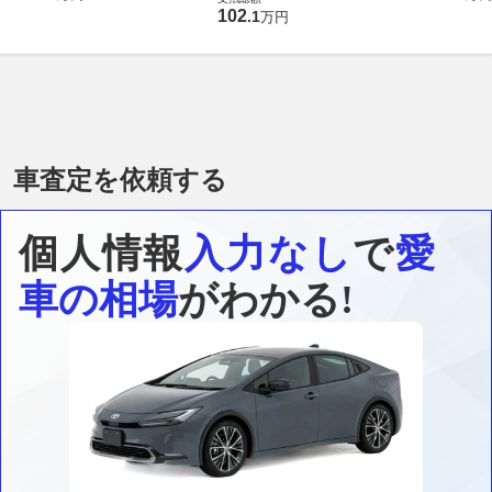
102
.
1
万円
車査定を依頼する
個人情報
入力なし
で
愛
車の相場
がわかる!