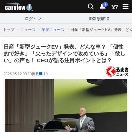
carview!
検索
通知
i
ログイン
ID新規取得
トップ
ニュース
業界ニュース
日産「新型ジュークEV」発表、ど
日産「新型ジュークEV」発表、どんな車？ 「個性
的で好き」「尖ったデザインで攻めている」「欲し
い」の声も！ CEOが語る注目ポイントとは？
2026.05.12 09:10
掲載
10