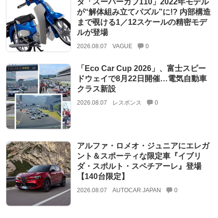
ダ「スーパーカブ110」2022年モデル
が“解体組み立てパズル”に!? 内部構造
まで覗ける1／12スケールの精密モデ
ルが登場
2026.08.07
VAGUE
0
「Eco Car Cup 2026」、富士スピー
ドウェイで8月22日開催…電気自動車
クラス新設
2026.08.07
レスポンス
0
アルファ・ロメオ・ジュニアにエレガ
ント＆スポーティな限定車『イブリ
ダ・スポルト・スペチアーレ』登場
【140台限定】
2026.08.07
AUTOCAR JAPAN
0