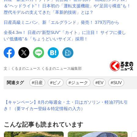
＆“ヘッドライト”！ 日本初の「運転支援機能」や“足回り構造”も！
歴代モデルの支えてきた「革新的技術」とは？
日産高級ミニバン、新「エルグランド」発売！ 379万円から
全長4.3m！ 日産の“新型SUV”「カイト」に注目！ サイフに優し
い“低価格”＆「ちょうどいいサイズ」採用！
文：くるまのニュース くるまのニュース編集部
関連タグ
#日産
#ピノ
#ジューク
#EV
#SUV
【キャンペーン】8月の毎週金・土・日はガソリン・軽油7円/L引
き！（要マイカー登録＆特定情報の入力）
こんな記事も読まれています