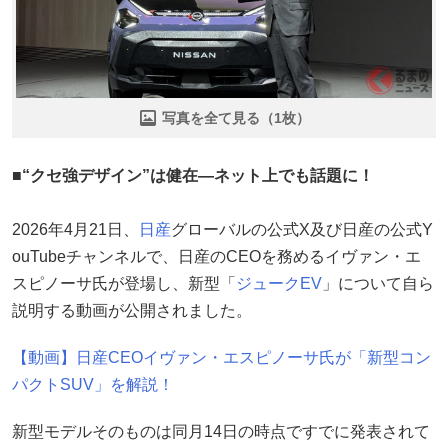
写真を全て見る（1枚）
■“クセ強デザイン”は健在―ネット上でも話題に！
2026年4月21日、
日産
グローバルの公式X及び日産の公式Y
ouTubeチャンネルで、日産のCEOを務めるイヴァン・エ
スピノーサ氏が登場し、新型「
ジューク
EV
」について自ら
説明する動画が公開されました。
【動画】日産CEOイヴァン・エスピノーサ氏が「新型コン
パクトSUV」を解説！
新型モデルそのものは同月14日の時点ですでに発表されて