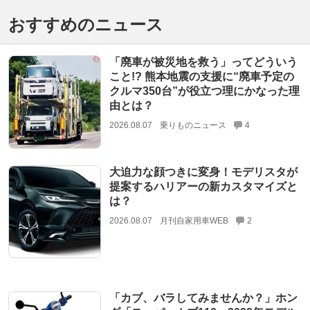
おすすめのニュース
「廃車が被災地を救う」ってどういう
こと!? 熊本地震の支援に“廃車予定の
クルマ350台”が役立つ理にかなった理
由とは？
2026.08.07
乗りものニュース
4
大迫力な顔つきに変身！モデリスタが
提案するハリアーの新カスタマイズと
は？
2026.08.07
月刊自家用車WEB
2
「カブ、バラしてみませんか？」ホン