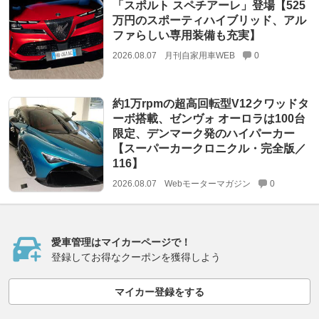
「スポルト スペチアーレ」登場【525
万円のスポーティハイブリッド、アル
ファらしい専用装備も充実】
2026.08.07
月刊自家用車WEB
0
約1万rpmの超高回転型V12クワッドタ
ーボ搭載、ゼンヴォ オーロラは100台
限定、デンマーク発のハイパーカー
【スーパーカークロニクル・完全版／
116】
2026.08.07
Webモーターマガジン
0
愛車管理はマイカーページで！
登録してお得なクーポンを獲得しよう
マイカー登録をする