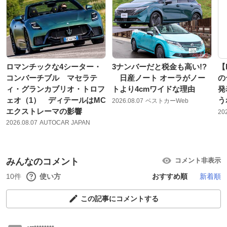
ロマンチックな4シーター・
3ナンバーだと税金も高い!?
【
コンバーチブル マセラテ
日産ノート オーラがノー
の
ィ・グランカブリオ・トロフ
トより4cmワイドな理由
発
ェオ（1） ディテールはMC
う
2026.08.07
ベストカーWeb
エクストレーマの影響
20
2026.08.07
AUTOCAR JAPAN
みんなのコメント
コメント非表示
10件
使い方
おすすめ順
新着順
この記事にコメントする