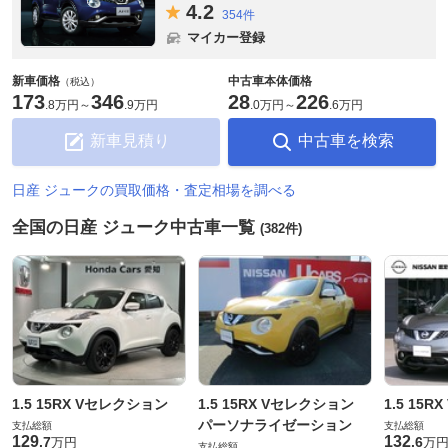
4.
2
354件
マイカー登録
新車価格
中古車本体価格
（税込）
173
346
28
226
.
8万円
～
.
9万円
.
0万円
～
.
6万円
新車見積り
中古車を検索
日産 ジュークの買取価格・査定相場を調べる
全国の日産 ジューク中古車一覧
(382件)
1.5 15RX Vセレクション
1.5 15RX Vセレクション
1.5 15
パーソナライゼーション
支払総額
支払総額
129
132
.
7
.
6
万円
万
支払総額