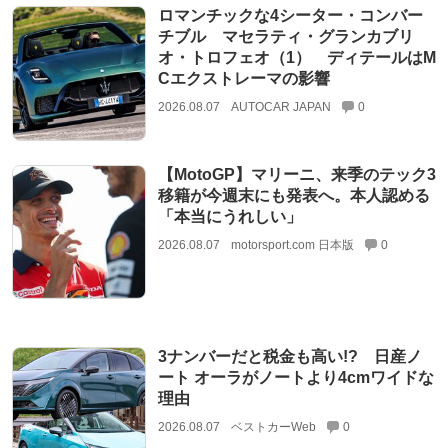
ロマンチックな4シーター・コンバー
チブル マセラティ・グランカブリ
オ・トロフェオ（1） ディテールはM
Cエクストレーマの影響
2026.08.07
AUTOCAR JAPAN
0
【MotoGP】マリーニ、来季のテック3
移籍が今週末にも発表へ。本人認める
「本当にうれしい」
2026.08.07
motorsport.com 日本版
0
3ナンバーだと税金も高い!? 日産ノ
ート オーラがノートより4cmワイドな
理由
2026.08.07
ベストカーWeb
0