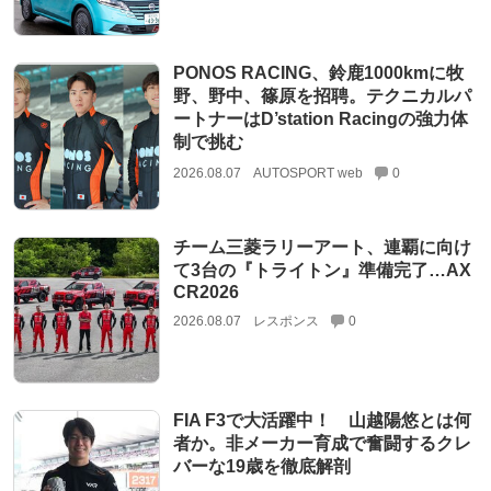
PONOS RACING、鈴鹿1000kmに牧
野、野中、篠原を招聘。テクニカルパ
ートナーはD’station Racingの強力体
制で挑む
2026.08.07
AUTOSPORT web
0
チーム三菱ラリーアート、連覇に向け
て3台の『トライトン』準備完了…AX
CR2026
2026.08.07
レスポンス
0
FIA F3で大活躍中！ 山越陽悠とは何
者か。非メーカー育成で奮闘するクレ
バーな19歳を徹底解剖