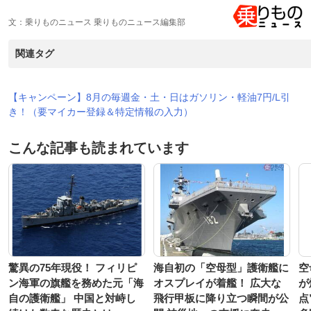
文：乗りものニュース 乗りものニュース編集部
関連タグ
【キャンペーン】8月の毎週金・土・日はガソリン・軽油7円/L引
き！（要マイカー登録＆特定情報の入力）
こんな記事も読まれています
驚異の75年現役！ フィリピ
海自初の「空母型」護衛艦に
空
ン海軍の旗艦を務めた元「海
オスプレイが着艦！ 広大な
が
自の護衛艦」 中国と対峙し
飛行甲板に降り立つ瞬間が公
点