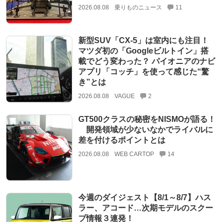
2026.08.08
乗りものニュース
11
新型SUV「CX-5」は室内にも注目！
マツダ初の「Googleビルトイン」搭
載でどう変わった？ パイオニアのナビ
アプリ「コッチ」を使って感じた“驚
き”とは
2026.08.08
VAGUE
2
GT500クラスの秘密をNISMOが語る！
開発領域が少ないなかでライバルに
差を付けるポイントとは
2026.08.08
WEB CARTOP
14
今週のダイジェスト【8/1～8/7】ハス
ラー、アコード…次期モデルのスクー
プ情報３連発！