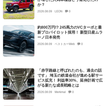
か？
2026.08.09
LEON
0
約800万円!? 245馬力のVCターボと最
新プロパイロット採用！ 新型日産ムラ
ーノ日本発売
2026.08.09
ベストカーWeb
0
「赤字路線と呼ばれたのも、過去の話
です」 埼玉の鉄道会社が進める駅サー
ビス拡充！ 利益率30%、延伸計画で広
がる新たな成長戦略とは
2026.08.09
Merkmal
0