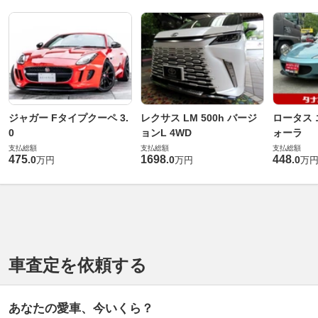
ジャガー Fタイプクーペ 3.
レクサス LM 500h バージ
ロータス 
0
ョンL 4WD
ォーラ
支払総額
支払総額
支払総額
475
1698
448
.
0
.
0
.
0
万円
万円
万
車査定を依頼する
あなたの愛車、今いくら？