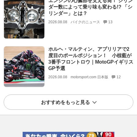
エンジンの心臓部を支える筒！ シリン
ダー数によって乗り味も変わる!? 「シ
リンダー」とは？
2026.08.08
バイクのニュース
13
ホルヘ・マルティン、アプリリアで2
度目のポールポジション！ 小椋藍が
3番手フロントロウ｜MotoGPイギリス
GP予選
2026.08.08
motorsport.com 日本版
12
おすすめをもっと見る