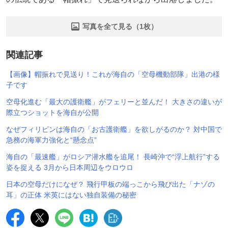
写真を全て見る（1枚）
関連記事
【画像】帽振れで見送り！これが海自の「空母機動部隊」出港の様
子です
空母化進む「最大の護衛艦」がフェリーと並んだ！ 大きさの違いが
際立つショットを海自が公開
なぜフィリピンは海自の「お古護衛艦」を欲しがるのか？ 対中国で
急務の海軍力強化と“懸念点”
海自の「最速艦」がロシア潜水艦を追尾！ 長崎沖で“浮上航行”する
姿を捉える 3月から日本周辺をウロウロ
日本の空母だけになぜ？ 飛行甲板の端っこから飛び出た「ナゾの
耳」の正体 米英にはない独自装備の秘密