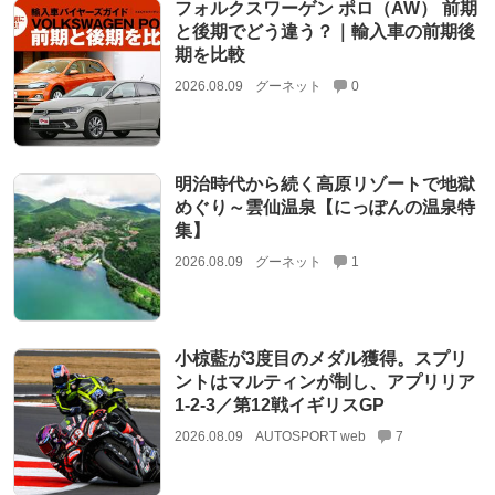
フォルクスワーゲン ポロ（AW） 前期
と後期でどう違う？｜輸入車の前期後
期を比較
2026.08.09
グーネット
0
明治時代から続く高原リゾートで地獄
めぐり～雲仙温泉【にっぽんの温泉特
集】
2026.08.09
グーネット
1
小椋藍が3度目のメダル獲得。スプリ
ントはマルティンが制し、アプリリア
1-2-3／第12戦イギリスGP
2026.08.09
AUTOSPORT web
7