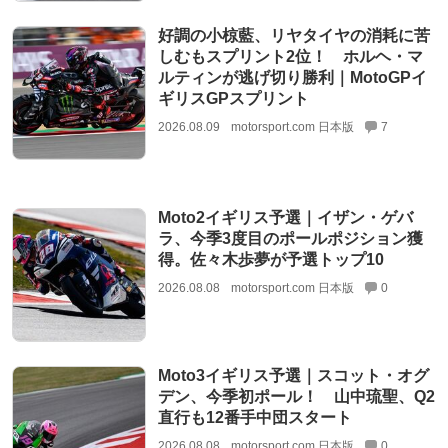
好調の小椋藍、リヤタイヤの消耗に苦
しむもスプリント2位！ ホルヘ・マ
ルティンが逃げ切り勝利｜MotoGPイ
ギリスGPスプリント
2026.08.09
motorsport.com 日本版
7
Moto2イギリス予選｜イザン・ゲバ
ラ、今季3度目のポールポジション獲
得。佐々木歩夢が予選トップ10
2026.08.08
motorsport.com 日本版
0
Moto3イギリス予選｜スコット・オグ
デン、今季初ポール！ 山中琉聖、Q2
直行も12番手中団スタート
2026.08.08
motorsport.com 日本版
0