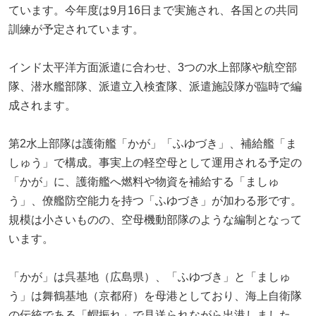
ています。今年度は9月16日まで実施され、各国との共同
訓練が予定されています。
インド太平洋方面派遣に合わせ、3つの水上部隊や航空部
隊、潜水艦部隊、派遣立入検査隊、派遣施設隊が臨時で編
成されます。
第2水上部隊は護衛艦「かが」「ふゆづき」、補給艦「ま
しゅう」で構成。事実上の軽空母として運用される予定の
「かが」に、護衛艦へ燃料や物資を補給する「ましゅ
う」、僚艦防空能力を持つ「ふゆづき」が加わる形です。
規模は小さいものの、空母機動部隊のような編制となって
います。
「かが」は呉基地（広島県）、「ふゆづき」と「ましゅ
う」は舞鶴基地（京都府）を母港としており、海上自衛隊
の伝統である「帽振れ」で見送られながら出港しました。