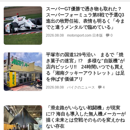
スーパーGT優勝で憑き物も取れた？
スーパーフォーミュラ第8戦で予選Q3
進出の牧野任祐、表情も明るく「今ま
でと違うメンタルで臨めている」
2026.08.08
motorsport.com 日本版
0
平塚市の国道129号沿い まるで「焼
き菓子の迷宮」!? 多様な“自販機”が
店内ビッシリ!! 24時間いつでも買え
る「湘南クッキーアウトレット」は足
を伸ばす価値アリ
2026.08.08
バイクのニュース
4
「滑走路がいらない戦闘機」が現実
に!? 海自も導入した無人機メーカーが
描く未来とは空戦そのものを変えかね
ない存在