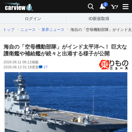
carview!
検索
通知
i
ログイン
ID新規取得
トップ
ニュース
業界ニュース
海自の「空母機動部隊」がインド太
海自の「空母機動部隊」がインド太平洋へ！ 巨大な
護衛艦や補給艦が続々と出港する様子が公開
2026.06.11 06:12
掲載
2026.06.12 01:18
更新
27