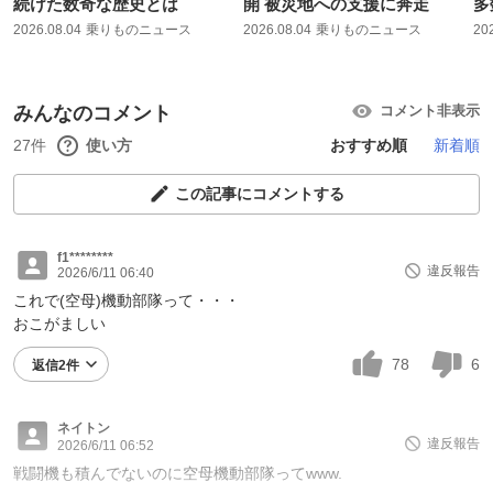
続けた数奇な歴史とは
開 被災地への支援に奔走
多
2026.08.04
乗りものニュース
2026.08.04
乗りものニュース
20
みんなのコメント
コメント非表示
27件
使い方
おすすめ順
新着順
この記事にコメントする
f1********
違反報告
2026/6/11 06:40
これで(空母)機動部隊って・・・
おこがましい
78
6
返信2件
ネイトン
違反報告
2026/6/11 06:52
戦闘機も積んでないのに空母機動部隊ってwww.