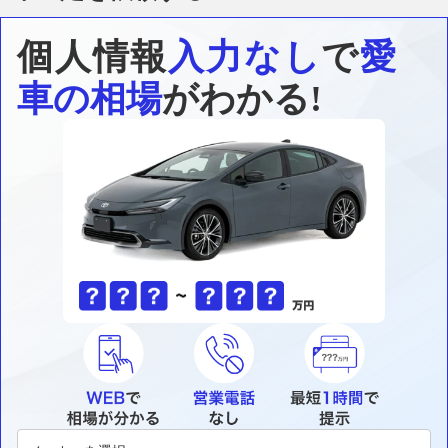
個人情報
入力なし
で
愛
車の相場
がわかる!