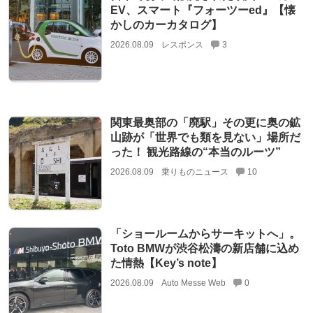
EV、スマート『フォーツーed』【懐
かしのカーカタログ】
2026.08.09
レスポンス
3
関東最奥部の「廃駅」その更に奥の鉱
山跡が「世界でも類を見ない」場所だ
った！ 観光路線の“本当のルーツ”
2026.08.09
乗りものニュース
10
「ショールームからサーキットへ」。
Toto BMWが渋谷松濤の新店舗に込め
た情熱【Key’s note】
2026.08.09
Auto Messe Web
0