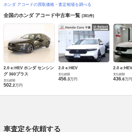
ホンダ アコードの買取価格・査定相場を調べる
全国のホンダ アコード中古車一覧
(381件)
2.0 e:HEV ホンダ センシン
2.0 e:HEV
2.0 e:HE
グ 360プラス
支払総額
支払総額
456
436
.
3
.
6
万円
万
支払総額
502
.
2
万円
車査定を依頼する