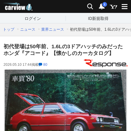
carview!
検索
通知
i
ログイン
ID新規取得
トップ
ニュース
業界ニュース
初代登場は50年前、1.6Lの3ド
初代登場は50年前、1.6Lの3ドアハッチのみだった
ホンダ『アコード』【懐かしのカーカタログ】
2026.05.10 17:44
掲載
80