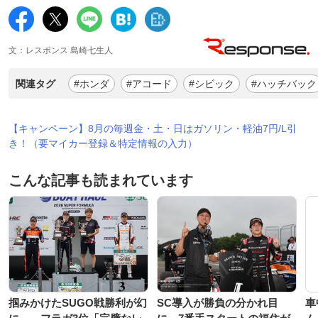
文：レスポンス 島崎七生人
関連タグ
#ホンダ
#アコード
#シビック
#ハッチバック
【キャンペーン】8月の毎週金・土・日はガソリン・軽油7円/L引
き！（要マイカー登録＆特定情報の入力）
こんな記事も読まれています
掴みかけたSUGO戦勝利が幻
SC導入が勝負の分かれ目
車