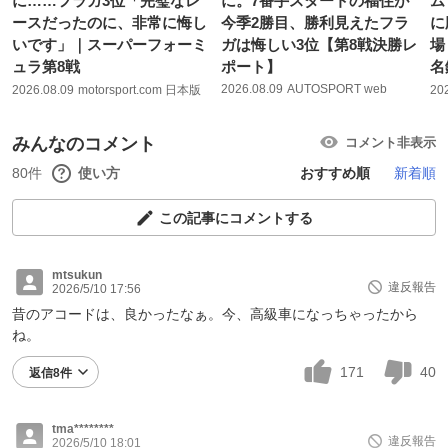
に……フラガ3位「完璧なレ
に。7番手スタートの福住が
ム
ースだったのに、非常に悔し
今季2勝目、勝利見えたフラ
に
いです」｜スーパーフォーミ
ガは悔しい3位【第8戦決勝レ
場
ュラ第8戦
ポート】
名
2026.08.09
AUTOSPORT web
2026.08.09
motorsport.com 日本版
20
みんなのコメント
コメント非表示
80件
使い方
おすすめ順
新着順
この記事にコメントする
mtsukun
違反報告
2026/5/10 17:56
昔のアコードは、良かったなぁ。今、高級車になっちゃったから
ね。
171
40
返信8件
tma********
違反報告
2026/5/10 18:01