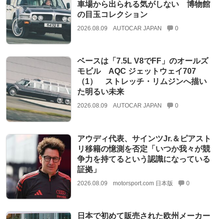
車場から出られる気がしない 博物館
の目玉コレクション
2026.08.09
AUTOCAR JAPAN
0
ベースは「7.5L V8でFF」のオールズ
モビル AQC ジェットウェイ707
（1） ストレッチ・リムジンへ描い
た明るい未来
2026.08.09
AUTOCAR JAPAN
0
アウディ代表、サインツJr.＆ピアスト
リ移籍の憶測を否定「いつか我々が競
争力を持てるという認識になっている
証拠」
2026.08.09
motorsport.com 日本版
0
日本で初めて販売された欧州メーカー