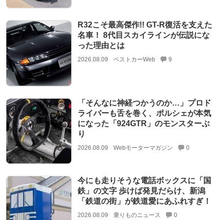
R32こそ最高傑作!! GT-R復活を支えた
名車！ 8代目スカイラインが伝説にな
った理由とは
2026.08.09
ベストカーWeb
9
「そんなに神経つかうのか…」プロド
ライバーも舌を巻く、ポルシェが本気
になった「924GTR」のモンスターぶ
り
2026.08.09
Webモーターマガジン
0
今にも走りそうな電話ボックスに「国
鉄」の文字 歩けば発見だらけ、新潟
「鉄道の街」が鉄道愛にあふれすぎ！
2026.08.09
乗りものニュース
0