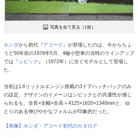
写真を全て見る（1枚）
ホンダ
から初代『
アコード
』が登場したのは、今からちょ
うど50年前の1976年5月。4輪小型車の当時のラインアップ
では『
シビック
』（1972年）に次ぐモデルとして登場し
た。
当初は1.6リットルエンジン搭載の3ドアハッチバックのみ
の設定。デザインのイメージはシビックとの共通性が感じ
られるも、全長×全幅×全高＝4125×1620×1340mmと、ゆ
とりのある伸びやかなフォルムが印象的だった。
【画像】ホンダ・アコード初代のカタログ