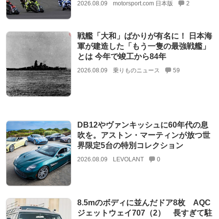
2026.08.09
motorsport.com 日本版
2
戦艦「大和」ばかりが有名に！ 日本海
軍が建造した「もう一隻の最強戦艦」
とは 今年で竣工から84年
2026.08.09
乗りものニュース
59
DB12やヴァンキッシュに60年代の息
吹を。アストン・マーティンが放つ世
界限定5台の特別コレクション
2026.08.09
LEVOLANT
0
8.5mのボディに並んだドア8枚 AQC
ジェットウェイ707（2） 長すぎて駐