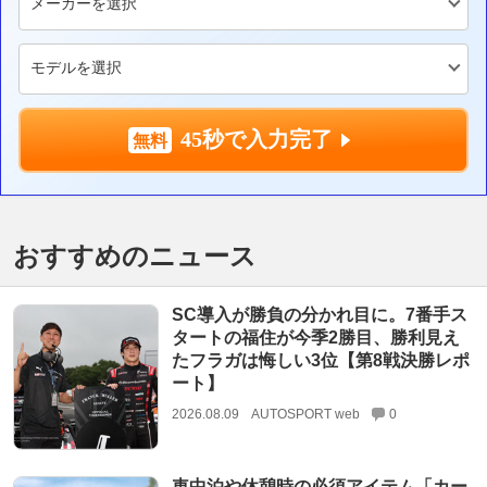
45秒で入力完了
おすすめのニュース
SC導入が勝負の分かれ目に。7番手ス
タートの福住が今季2勝目、勝利見え
たフラガは悔しい3位【第8戦決勝レポ
ート】
2026.08.09
AUTOSPORT web
0
車中泊や休憩時の必須アイテム「カー