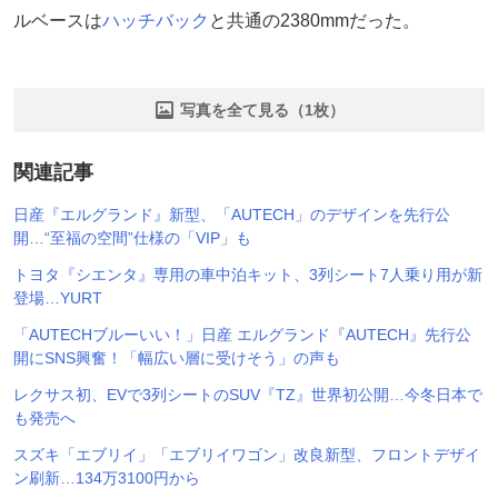
ルベースは
ハッチバック
と共通の2380mmだった。
写真を全て見る（1枚）
関連記事
日産『エルグランド』新型、「AUTECH」のデザインを先行公
開…“至福の空間”仕様の「VIP」も
トヨタ『シエンタ』専用の車中泊キット、3列シート7人乗り用が新
登場…YURT
「AUTECHブルーいい！」日産 エルグランド『AUTECH』先行公
開にSNS興奮！「幅広い層に受けそう」の声も
レクサス初、EVで3列シートのSUV『TZ』世界初公開…今冬日本で
も発売へ
スズキ「エブリイ」「エブリイワゴン」改良新型、フロントデザイ
ン刷新…134万3100円から