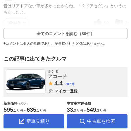
昔はリアドアない車が多かったからね。「２ドアセダン」というの
もあったよ。
90
2
返信4件
全てのコメントを読む（80件）
※コメントは個人の見解であり、記事提供社と関係はありません。
この記事に出てきたクルマ
ホンダ
アコード
4.
4
787件
マイカー登録
新車価格
中古車本体価格
（税込）
595
635
33
549
.
1万円
～
.
1万円
.
3万円
～
.
3万円
新車見積り
中古車を検索