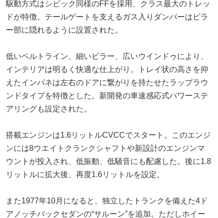
駆動方式はシビック同様のFFを採用、クラス最大のトレッ
ドが特徴。テールゲートを支えるガス入りダンパーはピラ
ー部に隠れるように設置された。
低いベルトライン、細いピラー、広いウインドゥにより、
インテリアは明るく快適な仕上がり。トレイ状の高さを抑
えたインパネは左右のドアに繋がりを持たせたラップラウ
ンドタイプを特徴とした。新開発の車速感応式パワーステ
アリングも設定された。
搭載エンジンは1.6リットルCVCCでスタート。このエンジ
ンには8ウエイトクランクシャフトや新設計のエンジンマ
ウントが投入され、低振動、低騒音にも配慮した。後に1.8
リットルに拡大後、再度1.6リットルを設定。
また1977年10月になると、独立したトランクを備えた4ド
アノッチバックセダンの“サルーン”を追加。ただしホイー