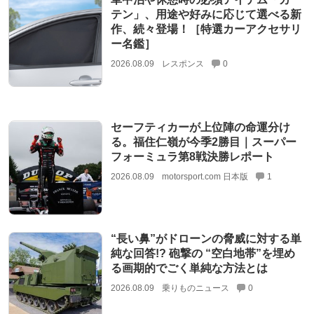
テン」、用途や好みに応じて選べる新
作、続々登場！［特選カーアクセサリ
ー名鑑］
2026.08.09
レスポンス
0
セーフティカーが上位陣の命運分け
る。福住仁嶺が今季2勝目｜スーパー
フォーミュラ第8戦決勝レポート
2026.08.09
motorsport.com 日本版
1
“長い鼻”がドローンの脅威に対する単
純な回答!? 砲撃の “空白地帯”を埋め
る画期的でごく単純な方法とは
2026.08.09
乗りものニュース
0